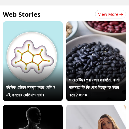
Web Stories
View More
ডায়েবেটিছৰ পৰা ওজন হ্ৰাসলৈ, ক’লা
ইউৰিক এচিডৰ সমস্যা আছে নেকি ?
ৰাজমাহে কি কি ৰোগ নিয়ন্ত্ৰণত সহায়
এই ফলবোৰ কেতিয়াও নাখাব
কৰে ? জানক