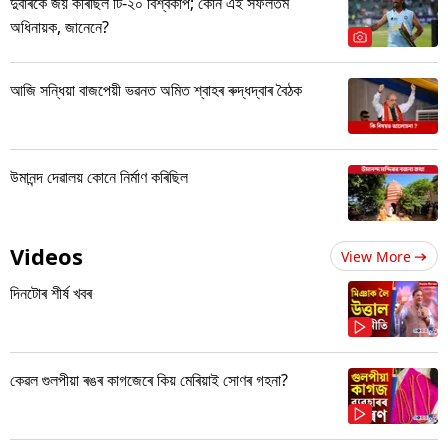
দুবাৰকৈ জয় কৰিছিল টি-২০ বিশ্বকাপ; কোন এই সফলতম
অধিনায়ক, জানেনে?
আজি সন্ধিয়া বাজপেয়ী ভৱনত অমিত শ্বাহৰ ৰুদ্ধদ্বাৰ বৈঠক
উমানন্দ দেৱালয় কোনে নিৰ্মাণ কৰিছিল
Videos
View More
দিনটোৰ শীৰ্ষ খবৰ
কেৱল গুলপীয়া ৰঙৰ কাগজেৰে কিয় মেৰিয়াই সোণৰ গহনা?