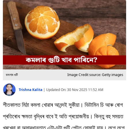
বিশ্ব
প্ৰযুক্তি
Videos
কমলাৰ গুটি
Image Credit source: Getty images
Trishna Kalita
|
Updated On:
30 Nov 2025 11:52 AM
শীতকালত মিঠা কমলা খোৱাৰ আনন্দই সুকীয়া। ভিটামিন চি আৰু ৰোগ
প্ৰতিৰোধ ক্ষমতা বৃদ্ধিৰ বাবে ই অতি প্ৰয়োজনীয়। কিন্তু বহু সময়ত
খৰখেদা বা অসাৱধানতাত এটা-দুটা গুটি পেটত সোমাই যায়। লগে লগে