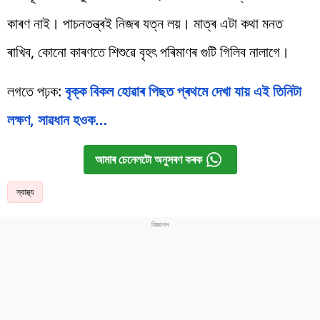
কাৰণ নাই। পাচনতন্ত্ৰই নিজৰ যত্ন লয়। মাত্ৰ এটা কথা মনত
ৰাখিব, কোনো কাৰণতে শিশুৱে বৃহৎ পৰিমাণৰ গুটি গিলিব নালাগে।
লগতে পঢ়ক:
বৃক্ক বিকল হোৱাৰ পিছত প্ৰথমে দেখা যায় এই তিনিটা
লক্ষণ, সাৱধান হওক…
আমাৰ চেনেলটো অনুসৰণ কৰক
স্বাস্থ্য