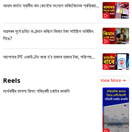
আধাৰ কাৰ্ডত স্বামীৰ নাম কেনেকৈ সংযোগ কৰিব?জানক প্ৰক্ৰিয়া...
অৱসৰৰ পূৰ্বে ছবিত কণ্ঠদান কৰিলে কিমান টকা পাইছিল অৰিজিৎ
সিঙে?
আপোনাৰ PF একাউণ্টত জমা হ’ব হাজাৰ হাজাৰ টকা, সবিশেষ...
Reels
View More
সৰ্থেবাৰীৰ কাপলা বিলত পৰিভ্ৰমী চৰাইৰ কাকলি