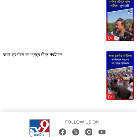
বকো-ছয়গাঁৱত কংগ্ৰেছৰ তীব্ৰ প্ৰতিবাদ...
FOLLOW US ON