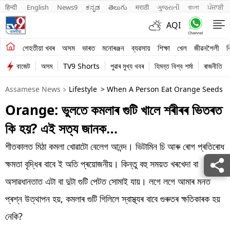
हिन्दी 
English
News9
ಕನ್ನಡ
తెలుగు
मराठी
ગુજરાતી
বাংলা
ਪੰਜਾਬੀ
AQI
শেহতীয়া খবৰ
শেহতীয়া খবৰ
অসম
ভাৰত
মনোৰঞ্জন
ব্যৱসায়
শিক্ষা
খেল
জীৱনশৈলী
ব
বাজেট
অসম
TV9 Shorts
পুৱাৰ মুখ্য খবৰ
হিমন্ত বিশ্ব শৰ্মা
ৰাজনীতি
অসম
Assamese News
Lifestyle
> When A Person Eat Orange Seeds W
ভাৰত
Orange: ভুলতে কমলাৰ গুটি খালে শৰীৰৰ ভিতৰত
মনোৰঞ্জন
কি হয়? এই সত্য জানক…
ব্যৱসায়
শীতকালত মিঠা কমলা খোৱাটো বেলেগ আনন্দ। ভিটামিন চি আৰু ৰোগ প্ৰতিৰোধ
শিক্ষা
ক্ষমতা বৃদ্ধিৰ বাবে ই অতি প্ৰয়োজনীয়। কিন্তু বহু সময়ত খৰখেদা বা
অসাৱধানতাত এটা বা দুটা গুটি পেটত সোমাই যায়। লগে লগে আমাৰ মনত
খেল
প্ৰশ্ন উত্থাপন হয়, কমলাৰ গুটি গিলিলে স্বাস্থ্যৰ বাবে গুৰুতৰ ক্ষতিকাৰক হয়
জীৱনশৈলী
নেকি?