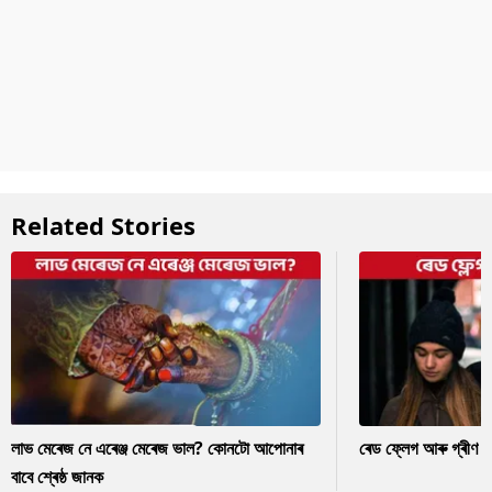
Related Stories
লাভ মেৰেজ নে এৰেঞ্জ মেৰেজ ভাল? কোনটো আপোনাৰ
ৰেড ফ্লেগ আৰু গ্ৰীণ ফ
বাবে শ্ৰেষ্ঠ জানক