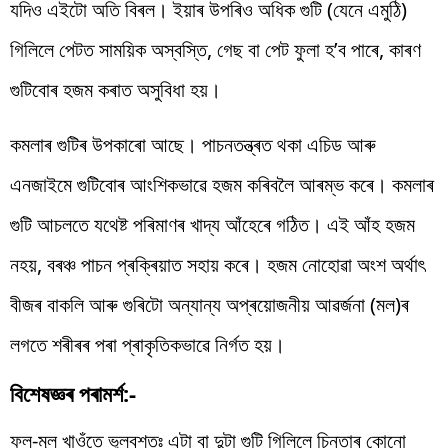
যদিও এইটো অতি বিৰল। ইয়াৰ উপৰিও অধিক গুটি (যেনে এমুঠি)
গিলিলে পেটত সাময়িক অস্বস্তি, গেছ বা পেট ফুলা হ’ব পাৰে, কাৰণ
গুটিবোৰ হজম কৰাত অসুবিধা হয়।
কমলাৰ গুটিৰ উপকাৰো আছে। পাচনতন্ত্ৰত থকা এচিড আৰু
এনজাইমে গুটিবোৰ আংশিকভাৱে হজম কৰিবলৈ আৰম্ভ কৰে। কমলাৰ
গুটি আচলতে যথেষ্ট পৰিমাণৰ খাদ্য আঁহেৰে গঠিত। এই আঁহ হজম
নহয়, বৰঞ্চ পাচন প্ৰক্ৰিয়াত সহায় কৰে। হজম নোহোৱা অংশ অৰ্থাৎ
বীজৰ বাকলি আৰু গুৰিটো অন্যান্য অপ্ৰয়োজনীয় আৱৰ্জনা (মল)ৰ
লগতে শৰীৰৰ পৰা প্ৰাকৃতিকভাৱে নিৰ্গত হয়।
বিশেষজ্ঞৰ পৰামৰ্শ:-
ফল-মূল খাওঁতে ভুলবশতঃ এটা বা দুটা গুটি গিলিলে চিন্তাৰ কোনো