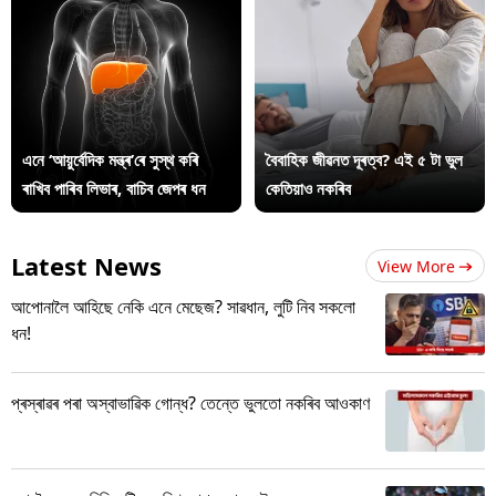
এনে ‘আয়ুৰ্বেদিক মন্ত্ৰ’ৰে সুস্থ কৰি
বৈবাহিক জীৱনত দূৰত্ব? এই ৫ টা ভুল
ৰাখিব পাৰিব লিভাৰ, বাচিব জেপৰ ধন
কেতিয়াও নকৰিব
Latest News
View More
আপোনালৈ আহিছে নেকি এনে মেছেজ? সাৱধান, লুটি নিব সকলো
ধন!
প্ৰস্ৰাৱৰ পৰা অস্বাভাৱিক গোন্ধ? তেন্তে ভুলতো নকৰিব আওকাণ