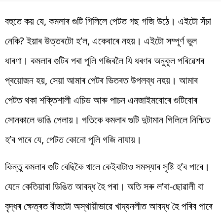
বহুতে কয় যে, কমলাৰ গুটি গিলিলে পেটত গছ গজি উঠে। এইটো সঁচা
নেকি? ইয়াৰ উত্তৰটো হ’ল, একেবাৰে নহয়। এইটো সম্পূৰ্ণ ভুল
ধাৰণা। কমলাৰ গুটিৰ পৰা পুলি গজিবলৈ যি ধৰণৰ অনুকূল পৰিৱেশৰ
প্ৰয়োজন হয়, সেয়া আমাৰ পেটৰ ভিতৰত উপলব্ধ নহয়। আমাৰ
পেটত থকা শক্তিশালী এচিড আৰু পাচন এনজাইমবোৰে গুটিবোৰ
সোনকালে ভাঙি পেলায়। গতিকে কমলাৰ গুটি দুটামান গিলিলে নিশ্চিত
হ’ব পাৰে যে, পেটত কোনো পুলি গজি নাযায়।
কিন্তু কমলাৰ গুটি বেছিকৈ খালে কেইবাটাও সমস্যাৰ সৃষ্টি হ’ব পাৰে।
যেনে কেতিয়াবা ডিঙিত আবদ্ধ হৈ পৰা। অতি সৰু ল’ৰা-ছোৱালী বা
বৃদ্ধৰ ক্ষেত্ৰত বীজটো অস্থায়ীভাৱে খাদ্যনলীত আবদ্ধ হৈ পৰিব পাৰে