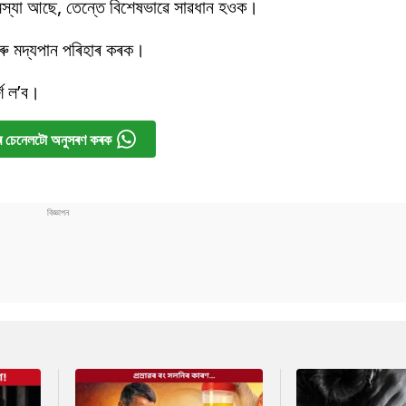
 সমস্যা আছে, তেন্তে বিশেষভাৱে সাৱধান হওক।
 আৰু মদ্যপান পৰিহাৰ কৰক।
শ ল’ব।
 চেনেলটো অনুসৰণ কৰক