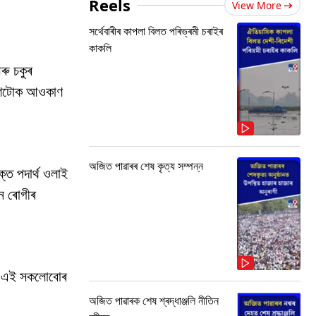
Reels
View More
সৰ্থেবাৰীৰ কাপলা বিলত পৰিভ্ৰমী চৰাইৰ
কাকলি
ৰু চকুৰ
ক্ষণটোক আওকাণ
অজিত পাৱাৰৰ শেষ কৃত্য সম্পন্ন
ক্ত পদাৰ্থ ওলাই
ান ৰোগীৰ
াবে এই সকলোবোৰ
অজিত পাৱাৰক শেষ শ্ৰদ্ধাঞ্জলি নীতিন