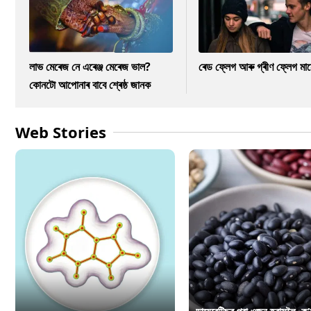
লাভ মেৰেজ নে এৰেঞ্জ মেৰেজ ভাল?
ৰেড ফ্লেগ আৰু গ্ৰীণ ফ্লেগ মা
কোনটো আপোনাৰ বাবে শ্ৰেষ্ঠ জানক
Web Stories
ডায়েবেটিছৰ পৰা ওজন হ্ৰাসলৈ, ক’