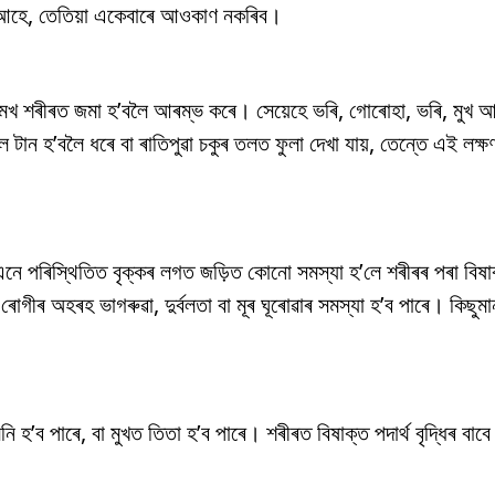
তেজ আহে, তেতিয়া একেবাৰে আওকাণ নকৰিব।
নিমখ শৰীৰত জমা হ’বলৈ আৰম্ভ কৰে। সেয়েহে ভৰি, গোৰোহা, ভৰি, মুখ আ
ল টান হ’বলৈ ধৰে বা ৰাতিপুৱা চকুৰ তলত ফুলা দেখা যায়, তেন্তে এই ল
। এনে পৰিস্থিতিত বৃক্কৰ লগত জড়িত কোনো সমস্যা হ’লে শৰীৰৰ পৰা বিষা
 ৰোগীৰ অহৰহ ভাগৰুৱা, দুৰ্বলতা বা মূৰ ঘূৰোৱাৰ সমস্যা হ’ব পাৰে। কিছুম
ি হ’ব পাৰে, বা মুখত তিতা হ’ব পাৰে। শৰীৰত বিষাক্ত পদাৰ্থ বৃদ্ধিৰ ব