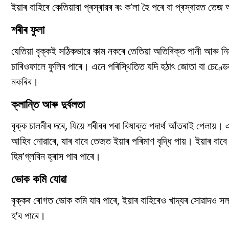
ইয়াৰ বাহিৰে কেতিয়াবা প্ৰস্ৰাৱৰ ৰং ক’লা হৈ পৰে বা প্ৰস্ৰাৱত 
শৰীৰ ফুলা
যেতিয়া বৃক্কই সঠিকভাৱে কাম নকৰে তেতিয়া অতিৰিক্ত পানী আৰু 
চাৰিওফালে ফুলিব পাৰে। এনে পৰিস্থিতিত যদি হঠাৎ জোতা বা চেণ্ডে
নকৰিব।
ক্লান্তি আৰু দুৰ্বলতা
বৃক্ক চালনীৰ দৰে, যিয়ে শৰীৰৰ পৰা বিষাক্ত পদাৰ্থ আঁতৰাই পেলায়
আহিব নোৱাৰে, যাৰ বাবে তেজত ইয়াৰ পৰিমাণ বৃদ্ধি পায়। ইয়াৰ বাবে
হিম’গ্লবিন হ্ৰাস পাব পাৰে।
ভোক কমি যোৱা
বৃক্কৰ ৰোগত ভোক কমি যাব পাৰে, ইয়াৰ বাহিৰেও খাদ্যৰ সোৱাদও সলন
হ’ব পাৰে।