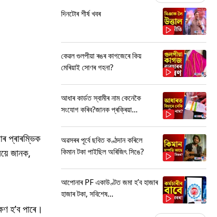
দিনটোৰ শীৰ্ষ খবৰ
কেৱল গুলপীয়া ৰঙৰ কাগজেৰে কিয়
মেৰিয়াই সোণৰ গহনা?
আধাৰ কাৰ্ডত স্বামীৰ নাম কেনেকৈ
সংযোগ কৰিব?জানক প্ৰক্ৰিয়া...
াৰ প্ৰাৰম্ভিক
অৱসৰৰ পূৰ্বে ছবিত কণ্ঠদান কৰিলে
কিমান টকা পাইছিল অৰিজিৎ সিঙে?
য়ে জানক,
আপোনাৰ PF একাউণ্টত জমা হ’ব হাজাৰ
হাজাৰ টকা, সবিশেষ...
ক্ষণ হ’ব পাৰে।