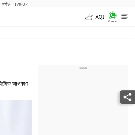
मनी9
TV9-UP
AQI
Videos
ে। যিটোক আওকাণ