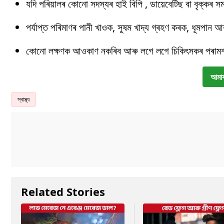
যদি পৰিয়ালৰ কোনো সদস্যৰ হাই বিপি , ডায়েবেটিছ বা বৃক্কৰ
পৰ্যাপ্ত পৰিমাণৰ পানী খাওক, সুষম খাদ্য গ্ৰহণ কৰক, ধূমপান
কোনো লক্ষণক আওকাণ নকৰিব আৰু লগে লগে চিকিৎসকৰ পৰামৰ্
আমাৰ
স্বাস্থ্য
Related Stories