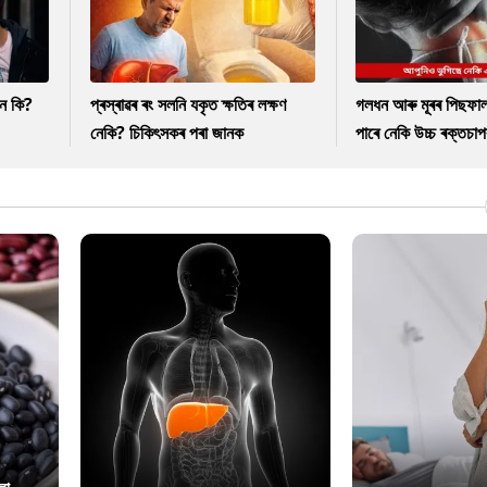
নে কি?
প্ৰস্ৰাৱৰ ৰং সলনি যকৃত ক্ষতিৰ লক্ষণ
গলধন আৰু মূৰৰ পিছফাল
নেকি? চিকিৎসকৰ পৰা জানক
পাৰে নেকি উচ্চ ৰক্তচাপ
লা