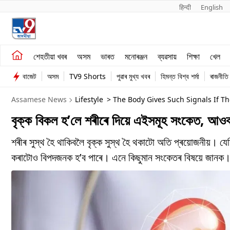
हिन्दी 
English
শেহতীয়া খবৰ
মনোৰঞ্জন
শেহতীয়া খবৰ
অসম
ভাৰত
মনোৰঞ্জন
ব্যৱসায়
শিক্ষা
খেল
অসম
ব্যৱসায়
বাজেট
অসম
TV9 Shorts
পুৱাৰ মুখ্য খবৰ
হিমন্ত বিশ্ব শৰ্মা
ৰাজনীতি
ভাৰত
Assamese News
Lifestyle
> The Body Gives Such Signals If T
বৃক্ক বিকল হ’লে শৰীৰে দিয়ে এইসমূহ সংকেত, আওক
শৰীৰ সুস্থ হৈ থাকিবলৈ বৃক্ক সুস্থ হৈ থকাটো অতি প্ৰয়োজনীয়। য
কৰাটোও বিপদজনক হ’ব পাৰে। এনে কিছুমান সংকেতৰ বিষয়ে জানক