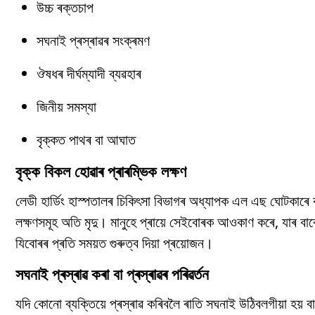
উচ্চ ৰক্তচাপ
সঘনাই প্ৰস্ৰাৱৰ সংক্ৰমণ
ঔষধৰ দীৰ্ঘম্যাদী ব্যৱহাৰ
জিনীয় সমস্যা
বৃক্কত পাথৰ বা আঘাত
বৃক্ক বিকল হোৱাৰ প্ৰাৰম্ভিক লক্ষণ
লেডী হাৰ্ডিং হাস্পতালৰ চিকিৎসা বিভাগৰ অধ্যাপক এল এছ ঘোটকাৰে কয
লক্ষণসমূহ অতি মৃদু। মানুহে প্ৰায়ে সেইবোৰক আওকাণ কৰে, যাৰ ব
যিবোৰৰ প্ৰতি সময়ত গুৰুত্ব দিয়া প্ৰয়োজন।
সঘনাই প্ৰস্ৰাৱ কৰা বা প্ৰস্ৰাৱৰ পৰিৱৰ্তন
যদি কোনো ব্যক্তিয়ে প্ৰস্ৰাৱ কৰিবলৈ ৰাতি সঘনাই উঠিবলগীয়া হয় বা 