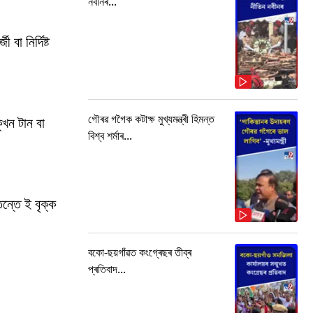
নবীনৰ...
া নিৰ্দিষ্ট
গৌৰৱ গগৈক কটাক্ষ মুখ্যমন্ত্ৰী হিমন্ত
ুখন টান বা
বিশ্ব শৰ্মাৰ...
েন্তে ই বৃক্ক
বকো-ছয়গাঁৱত কংগ্ৰেছৰ তীব্ৰ
প্ৰতিবাদ...