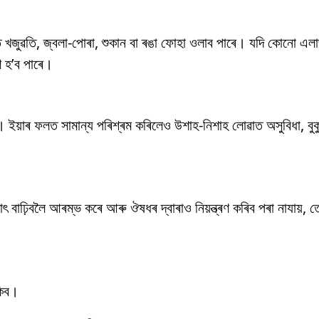
জুৱতি, জ্বলা-পোৰা, শুকান বা ৰঙা ফোহা ওলাব পাৰে। যদি কোনো এলাৰ্জী ব
ণ হ’ব পাৰে।
। ইয়াৰ ফলত সামান্য পৰিশ্ৰম কৰিলেও উশাহ-নিশাহ লোৱাত অসুবিধা, বুক
াৎ বাঢ়িবলৈ আৰম্ভ কৰে আৰু ঔষধৰ দ্বাৰাও নিয়ন্ত্ৰণ কৰিব পৰা নাযায়, ত
াকিব।