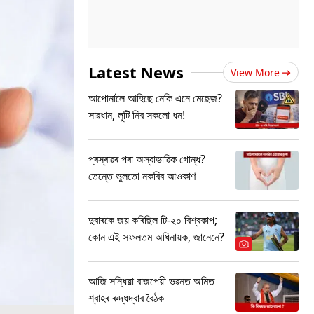
Latest News
View More
আপোনালৈ আহিছে নেকি এনে মেছেজ?
সাৱধান, লুটি নিব সকলো ধন!
প্ৰস্ৰাৱৰ পৰা অস্বাভাৱিক গোন্ধ?
তেন্তে ভুলতো নকৰিব আওকাণ
দুবাৰকৈ জয় কৰিছিল টি-২০ বিশ্বকাপ;
কোন এই সফলতম অধিনায়ক, জানেনে?
আজি সন্ধিয়া বাজপেয়ী ভৱনত অমিত
শ্বাহৰ ৰুদ্ধদ্বাৰ বৈঠক