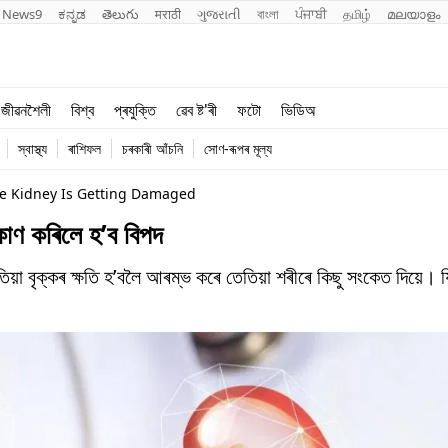
News9
ಕನ್ನಡ
తెలుగు
मराठी
ગુજરાતી
বাংলা
ਪੰਜਾਬੀ
தமிழ்
മലയാളം
শিক্ষা
বিশ্ব
জীৱনশৈলী
বিশ্ব
প্ৰযুক্তি
ৱেব ষ্ট'ৰী
ফটো
ভিডিঅ
খেল
প্ৰযুক্তি
স্বাস্থ্য
ৰাশিফল
চৰকাৰী আঁচনি
সোণ-ৰূপৰ মূল্য
জীৱনশৈলী
he Kidney Is Getting Damaged
াণ কৰিলে হ’ব বিপদ
েতিয়া বৃক্কৰ ক্ষতি হ’বলৈ আৰম্ভ কৰে তেতিয়া শৰীৰে কিছু সংকেত দিয়
।