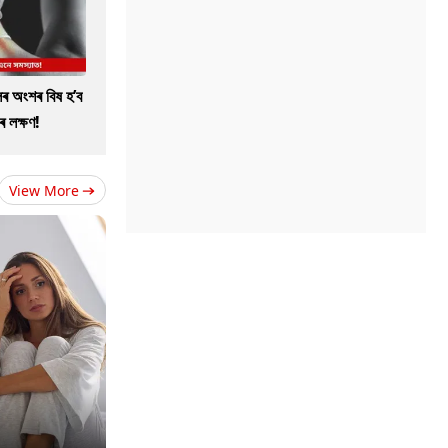
ৰ অংশৰ বিষ হ’ব
ৰ লক্ষণ!
View More