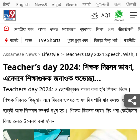
हिन्दी 
English
News9
ಕನ್ನಡ
తెలుగు
मराठी
ગુજરાતી
বাংলা
ਪੰਜਾਬੀ
AQI
শেহতীয়া খবৰ
শেহতীয়া খবৰ
অসম
ভাৰত
মনোৰঞ্জন
ব্যৱসায়
শিক্ষা
খেল
জীৱনশৈলী
ব
বাজেট
অসম
TV9 Shorts
পুৱাৰ মুখ্য খবৰ
হিমন্ত বিশ্ব শৰ্মা
ৰাজনীতি
অসম
Assamese News
Lifestyle
> Teachers Day 2024 Speech, Wish, M
ভাৰত
Teacher’s day 2024: শিক্ষক দিৱসৰ ভাষণ,
মনোৰঞ্জন
এনেদৰে শিক্ষাগুৰুক জনাওক শুভেচ্ছা…
ব্যৱসায়
Teachers day 2024: ৫ ছেপ্টেম্বৰত পালন কৰা হ'ব শিক্ষক দিৱস।
শিক্ষা
শিক্ষক দিৱসত কিছুমান এনে বিষয়ৰ ওপৰত ভাষণ দিব পাৰি যাৰ ফলত ছাত্ৰ-
ছাত্ৰী আৰু শিক্ষকৰ সম্পৰ্ক মধুৰ হয়। শিক্ষক দিৱসত ভাষণ দিব পৰা কেইটামান
খেল
বিষয় তলত উল্লেখ কৰা হ'ল-
জীৱনশৈলী