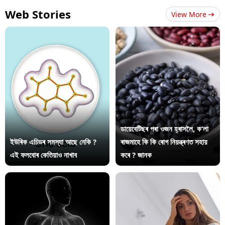
Web Stories
View More
ডায়েবেটিছৰ পৰা ওজন হ্ৰাসলৈ, ক’লা
ইউৰিক এচিডৰ সমস্যা আছে নেকি ?
ৰাজমাহে কি কি ৰোগ নিয়ন্ত্ৰণত সহায়
এই ফলবোৰ কেতিয়াও নাখাব
কৰে ? জানক