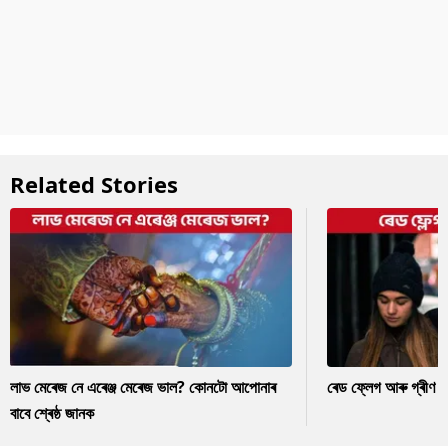
Related Stories
লাভ মেৰেজ নে এৰেঞ্জ মেৰেজ ভাল? কোনটো আপোনাৰ
ৰেড ফ্লেগ আৰু গ্ৰীণ ফ
বাবে শ্ৰেষ্ঠ জানক