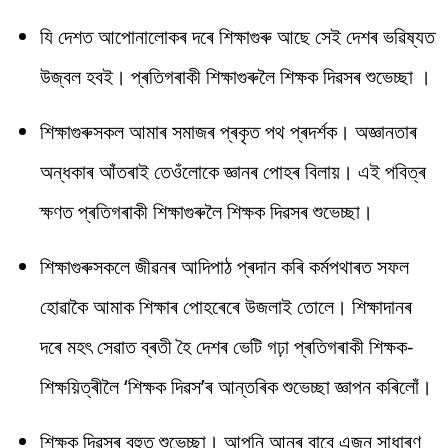
যি দেশত আপোনালোকৰ দৰে শিক্ষাগুৰু আছে সেই দেশৰ ভৱিষ্যত
উজ্বল হবই। প্ৰতিগৰাকী শিক্ষাগুৰুলৈ শিক্ষক দিৱসৰ শুভেচ্ছা ।
শিক্ষাগুৰুসকল আমাৰ সমাজৰ প্ৰকৃত পথ প্ৰদৰ্শক। অজ্ঞানতাৰ
অন্ধকাৰ আঁতৰাই তেওঁলোকে জ্ঞানৰ পোহৰ বিলায়। এই পবিত্ৰ
ক্ষণত প্ৰতিগৰাকী শিক্ষাগুৰুলৈ শিক্ষক দিৱসৰ শুভেচ্ছা।
শিক্ষাগুৰুসকলে জীৱনৰ আদিপাঠ প্ৰদান কৰি কৰ্মপথাৰত সফল
হোৱাকৈ আমাক শিক্ষাৰ পোহৰেৰে উজলাই তোলে। শিক্ষাদানৰ
দৰে মহৎ সেৱাত ব্ৰতী হৈ দেশৰ ভেটি গঢ়া প্ৰতিগৰাকী শিক্ষক-
শিক্ষয়িত্ৰীলৈ ‘শিক্ষক দিৱস’ৰ আন্তৰিক শুভেচ্ছা জ্ঞাপন কৰিলোঁ।
শিক্ষক দিৱসৰ বহুত শুভেচ্ছা। আপুনি আনৰ বাবে এজন সাধাৰণ