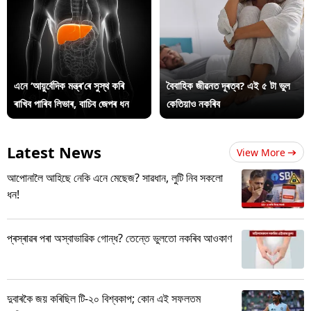
এনে ‘আয়ুৰ্বেদিক মন্ত্ৰ’ৰে সুস্থ কৰি
বৈবাহিক জীৱনত দূৰত্ব? এই ৫ টা ভুল
ৰাখিব পাৰিব লিভাৰ, বাচিব জেপৰ ধন
কেতিয়াও নকৰিব
Latest News
View More
আপোনালৈ আহিছে নেকি এনে মেছেজ? সাৱধান, লুটি নিব সকলো
ধন!
প্ৰস্ৰাৱৰ পৰা অস্বাভাৱিক গোন্ধ? তেন্তে ভুলতো নকৰিব আওকাণ
দুবাৰকৈ জয় কৰিছিল টি-২০ বিশ্বকাপ; কোন এই সফলতম