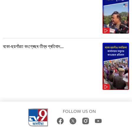
বকো-ছয়গাঁৱত কংগ্ৰেছৰ তীব্ৰ প্ৰতিবাদ...
FOLLOW US ON