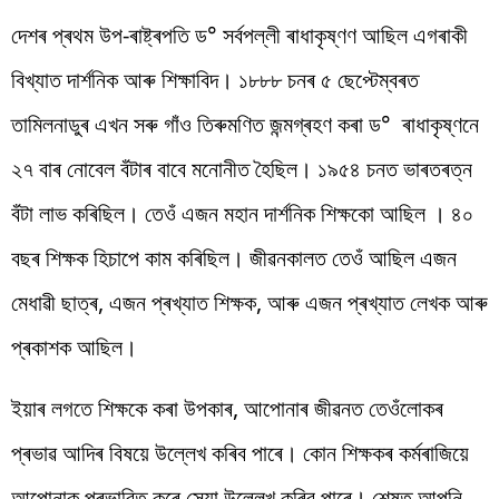
দেশৰ প্ৰথম উপ-ৰাষ্ট্ৰপতি ড° সৰ্বপল্লী ৰাধাকৃষ্ণণ আছিল এগৰাকী
বিখ্যাত দাৰ্শনিক আৰু শিক্ষাবিদ। ১৮৮৮ চনৰ ৫ ছেপ্টেম্বৰত
তামিলনাডুৰ এখন সৰু গাঁও তিৰুমণিত জন্মগ্ৰহণ কৰা ড° ৰাধাকৃষ্ণনে
২৭ বাৰ নোবেল বঁটাৰ বাবে মনোনীত হৈছিল। ১৯৫৪ চনত ভাৰতৰত্ন
বঁটা লাভ কৰিছিল। তেওঁ এজন মহান দাৰ্শনিক শিক্ষকো আছিল । ৪০
বছৰ শিক্ষক হিচাপে কাম কৰিছিল। জীৱনকালত তেওঁ আছিল এজন
মেধাৱী ছাত্ৰ, এজন প্ৰখ্যাত শিক্ষক, আৰু এজন প্ৰখ্যাত লেখক আৰু
প্ৰকাশক আছিল।
ইয়াৰ লগতে শিক্ষকে কৰা উপকাৰ, আপোনাৰ জীৱনত তেওঁলোকৰ
প্ৰভাৱ আদিৰ বিষয়ে উল্লেখ কৰিব পাৰে। কোন শিক্ষকৰ কৰ্মৰাজিয়ে
আপোনাক প্ৰভাৱিত কৰে সেয়া উল্লেখ কৰিব পাৰে। শেষত আপুনি