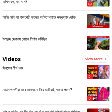
অধিনায়ক, জানেনে?
আজি সন্ধিয়া বাজপেয়ী ভৱনত অমিত শ্বাহৰ ৰুদ্ধদ্বাৰ বৈঠক
উমানন্দ দেৱালয় কোনে নিৰ্মাণ কৰিছিল
Videos
View More
দিনটোৰ শীৰ্ষ খবৰ
কেৱল গুলপীয়া ৰঙৰ কাগজেৰে কিয় মেৰিয়াই সোণৰ গহনা?
আধাৰ কাৰ্ডত স্বামীৰ নাম কেনেকৈ সংযোগ কৰিব?জানক প্ৰক্ৰিয়া...