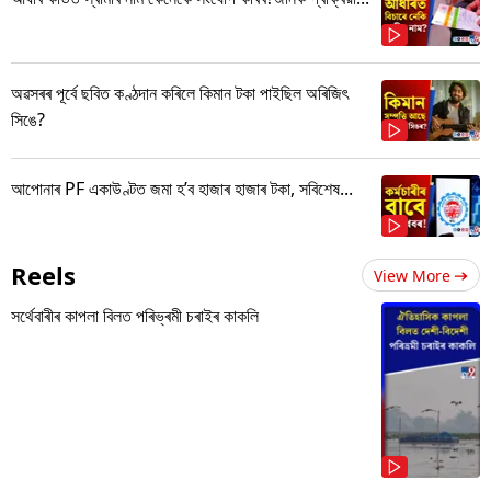
অৱসৰৰ পূৰ্বে ছবিত কণ্ঠদান কৰিলে কিমান টকা পাইছিল অৰিজিৎ
সিঙে?
আপোনাৰ PF একাউণ্টত জমা হ’ব হাজাৰ হাজাৰ টকা, সবিশেষ...
Reels
View More
সৰ্থেবাৰীৰ কাপলা বিলত পৰিভ্ৰমী চৰাইৰ কাকলি