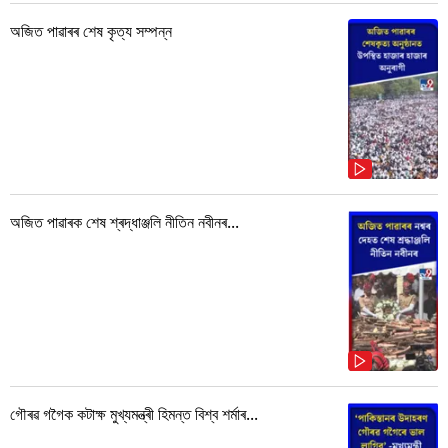
অজিত পাৱাৰৰ শেষ কৃত্য সম্পন্ন
অজিত পাৱাৰক শেষ শ্ৰদ্ধাঞ্জলি নীতিন নবীনৰ...
গৌৰৱ গগৈক কটাক্ষ মুখ্যমন্ত্ৰী হিমন্ত বিশ্ব শৰ্মাৰ...