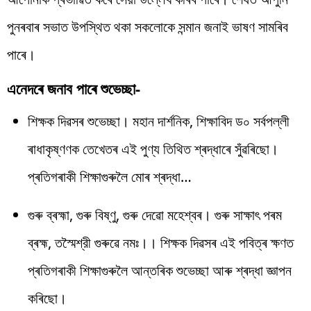
পুনৰবাৰ সভাত উপস্থিত থকা সকলোকে সন্মান জনাই ভাষণ সামৰিব
পাৰে।
এনেদৰে জনাব পাৰে শুভেচ্ছা-
শিক্ষক দিৱসৰ শুভেচ্ছা। মহান দাৰ্শনিক, শিক্ষাবিদ ড০ সৰ্বপল্লী
ৰাধাকৃষ্ণণক তেখেতৰ এই পুণ্য তিথিত শ্ৰদ্ধাৰে সুঁৱৰিছো।
প্ৰতিগৰাকী শিক্ষাগুৰুলৈ মোৰ শ্ৰদ্ধা…
গুৰু ব্ৰহ্মা, গুৰু বিষ্ণু, গুৰু দেৱো মহেশ্বৰ। গুৰু সাক্ষাৎ পৰম
ব্ৰহ্ম, তস্মৈশ্রী গুৰুৱে নমঃ।। শিক্ষক দিৱসৰ এই পবিত্ৰ ক্ষণত
প্ৰতিগৰাকী শিক্ষাগুৰুলৈ আন্তৰিক শুভেচ্ছা আৰু শ্ৰদ্ধা জ্ঞাপন
কৰিছো।