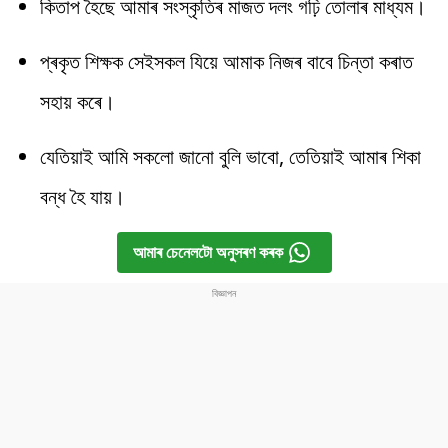
কিতাপ হৈছে আমাৰ সংস্কৃতিৰ মাজত দলং গঢ়ি তোলাৰ মাধ্যম।
প্ৰকৃত শিক্ষক সেইসকল যিয়ে আমাক নিজৰ বাবে চিন্তা কৰাত
সহায় কৰে।
যেতিয়াই আমি সকলো জানো বুলি ভাবো, তেতিয়াই আমাৰ শিকা
বন্ধ হৈ যায়।
আমাৰ চেনেলটো অনুসৰণ কৰক