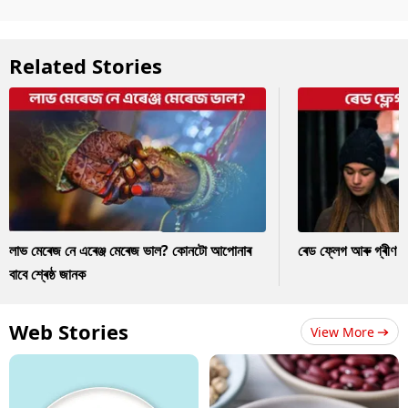
Related Stories
লাভ মেৰেজ নে এৰেঞ্জ মেৰেজ ভাল? কোনটো আপোনাৰ
ৰেড ফ্লেগ আৰু গ্ৰীণ ফ
বাবে শ্ৰেষ্ঠ জানক
Web Stories
View More