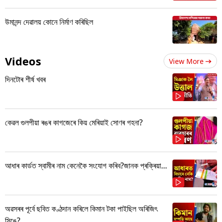
উমানন্দ দেৱালয় কোনে নিৰ্মাণ কৰিছিল
Videos
View More
দিনটোৰ শীৰ্ষ খবৰ
কেৱল গুলপীয়া ৰঙৰ কাগজেৰে কিয় মেৰিয়াই সোণৰ গহনা?
আধাৰ কাৰ্ডত স্বামীৰ নাম কেনেকৈ সংযোগ কৰিব?জানক প্ৰক্ৰিয়া...
অৱসৰৰ পূৰ্বে ছবিত কণ্ঠদান কৰিলে কিমান টকা পাইছিল অৰিজিৎ
সিঙে?