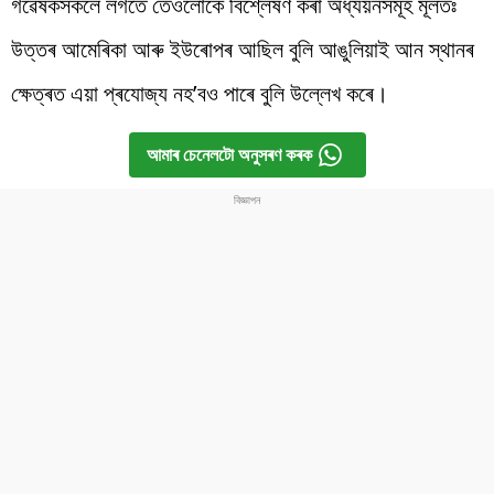
গৱেষকসকলে লগতে তেওঁলোকে বিশ্লেষণ কৰা অধ্যয়নসমূহ মূলতঃ
উত্তৰ আমেৰিকা আৰু ইউৰোপৰ আছিল বুলি আঙুলিয়াই আন স্থানৰ
ক্ষেত্ৰত এয়া প্ৰযোজ্য নহ’বও পাৰে বুলি উল্লেখ কৰে।
আমাৰ চেনেলটো অনুসৰণ কৰক