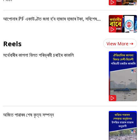
আপোনাৰ PF একাউণ্টত জমা হ’ব হাজাৰ হাজাৰ টকা, সবিশেষ...
Reels
View More
সৰ্থেবাৰীৰ কাপলা বিলত পৰিভ্ৰমী চৰাইৰ কাকলি
অজিত পাৱাৰৰ শেষ কৃত্য সম্পন্ন