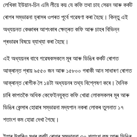
লেখিকা ইউয়ান-চিন এমি লীয়ে কয় যে কফি তথা চাহ সেৱন আৰু কৰ্কট
ৰোগৰ সম্ভাৱনা হ্ৰাসৰ ওপৰত পূৰ্বে গৱেষণা কৰা হৈছে। কিন্তু এই
অধ্যয়নত কেঞ্চাৰৰ আশংকাৰ ক্ষেত্ৰত কফি আৰু চাহৰ বিভিন্ন
প্ৰভাৱৰ বিষয়ে ব্যাখ্যা কৰা হৈছে।
এই অধ্যয়নৰ বাবে গৱেষকসকলে মূৰ আৰু ডিঙিৰ কৰ্কট ৰোগত
আক্ৰান্ত প্ৰায় ৯৫৫০ জন আৰু ১৫৮০০ গৰাকী আন সাধাৰণ ৰোগত
আক্ৰান্ত ৰোগীক লৈ ১৪টা অধ্যয়নৰ তথ্য বিশ্লেষণ কৰে। দৈনিক
চাৰি কাপতকৈ অধিক কেফেইনযুক্ত কফি খোৱা লোকসকলৰ মূৰ আৰু
ডিঙিৰ কেন্সাৰ হোৱাৰ সম্ভাৱনা মদ্যপান নকৰা লোকৰ তুলনাত ১৭
শতাংশ কম হোৱা দেখা গৈছে।
ইয়াৰ উপৰিও মুখৰ কৰ্কট ৰোগৰ সম্ভাৱনা ৩০ শতাংশ কম আৰু ডিঙিৰ