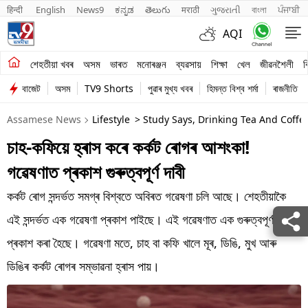
हिन्दी 
English
News9
ಕನ್ನಡ
తెలుగు
मराठी
ગુજરાતી
বাংলা
ਪੰਜਾਬੀ
AQI
শেহতীয়া খবৰ
শেহতীয়া খবৰ
অসম
ভাৰত
মনোৰঞ্জন
ব্যৱসায়
শিক্ষা
খেল
জীৱনশৈলী
ব
বাজেট
অসম
TV9 Shorts
পুৱাৰ মুখ্য খবৰ
হিমন্ত বিশ্ব শৰ্মা
ৰাজনীতি
অসম
Assamese News
Lifestyle
> Study Says, Drinking Tea And Coffe
ভাৰত
চাহ-কফিয়ে হ্ৰাস কৰে কৰ্কট ৰোগৰ আশংকা!
মনোৰঞ্জন
গৱেষণাত প্ৰকাশ গুৰুত্বপূৰ্ণ দাবী
ব্যৱসায়
কৰ্কট ৰোগ সন্দৰ্ভত সমগ্ৰ বিশ্বতে অবিৰত গৱেষণা চলি আছে। শেহতীয়াকৈ
শিক্ষা
এই সন্দৰ্ভত এক গৱেষণা প্ৰকাশ পাইছে। এই গৱেষণাত এক গুৰুত্বপূৰ্ণ তথ্য
প্ৰকাশ কৰা হৈছে। গৱেষণা মতে, চাহ বা কফি খালে মূৰ, ডিঙি, মুখ আৰু
খেল
ডিঙিৰ কৰ্কট ৰোগৰ সম্ভাৱনা হ্ৰাস পায়।
জীৱনশৈলী