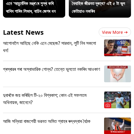
এনে ‘আয়ুৰ্বেদিক মন্ত্ৰ’ৰে সুস্থ কৰি
বৈবাহিক জীৱনত দূৰত্ব? এই ৫ টা ভুল
ৰাখিব পাৰিব লিভাৰ, বাচিব জেপৰ ধন
কেতিয়াও নকৰিব
Latest News
View More
আপোনালৈ আহিছে নেকি এনে মেছেজ? সাৱধান, লুটি নিব সকলো
ধন!
প্ৰস্ৰাৱৰ পৰা অস্বাভাৱিক গোন্ধ? তেন্তে ভুলতো নকৰিব আওকাণ
দুবাৰকৈ জয় কৰিছিল টি-২০ বিশ্বকাপ; কোন এই সফলতম
অধিনায়ক, জানেনে?
আজি সন্ধিয়া বাজপেয়ী ভৱনত অমিত শ্বাহৰ ৰুদ্ধদ্বাৰ বৈঠক