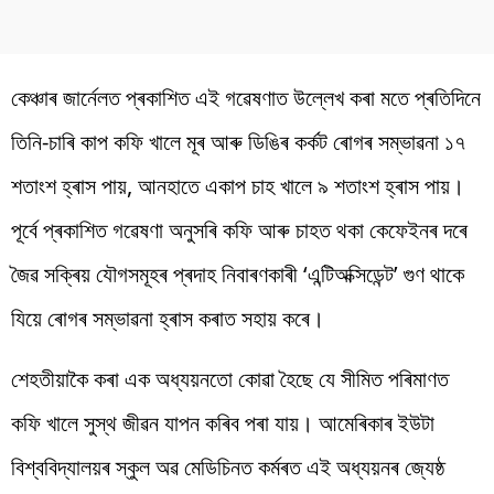
কেঞ্চাৰ জাৰ্নেলত প্ৰকাশিত এই গৱেষণাত উল্লেখ কৰা মতে প্ৰতিদিনে
তিনি-চাৰি কাপ কফি খালে মূৰ আৰু ডিঙিৰ কৰ্কট ৰোগৰ সম্ভাৱনা ১৭
শতাংশ হ্ৰাস পায়, আনহাতে একাপ চাহ খালে ৯ শতাংশ হ্ৰাস পায়।
পূৰ্বে প্ৰকাশিত গৱেষণা অনুসৰি কফি আৰু চাহত থকা কেফেইনৰ দৰে
জৈৱ সক্ৰিয় যৌগসমূহৰ প্ৰদাহ নিবাৰণকাৰী ‘এন্টিঅক্সিডেন্ট’ গুণ থাকে
যিয়ে ৰোগৰ সম্ভাৱনা হ্ৰাস কৰাত সহায় কৰে।
শেহতীয়াকৈ কৰা এক অধ্যয়নতো কোৱা হৈছে যে সীমিত পৰিমাণত
কফি খালে সুস্থ জীৱন যাপন কৰিব পৰা যায়। আমেৰিকাৰ ইউটা
বিশ্ববিদ্যালয়ৰ স্কুল অৱ মেডিচিনত কৰ্মৰত এই অধ্যয়নৰ জ্যেষ্ঠ