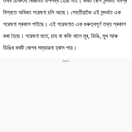
ঔষধ চিকিৎসা বিজ্ঞানত উপলব্ধ হোৱা নাই। কৰ্কট ৰোগ সন্দৰ্ভত সমগ্ৰ
বিশ্বতে অবিৰত গৱেষণা চলি আছে। শেহতীয়াকৈ এই সন্দৰ্ভত এক
গৱেষণা প্ৰকাশ পাইছে। এই গৱেষণাত এক গুৰুত্বপূৰ্ণ তথ্য প্ৰকাশ
কৰা হৈছে। গৱেষণা মতে, চাহ বা কফি খালে মূৰ, ডিঙি, মুখ আৰু
ডিঙিৰ কৰ্কট ৰোগৰ সম্ভাৱনা হ্ৰাস পায়।