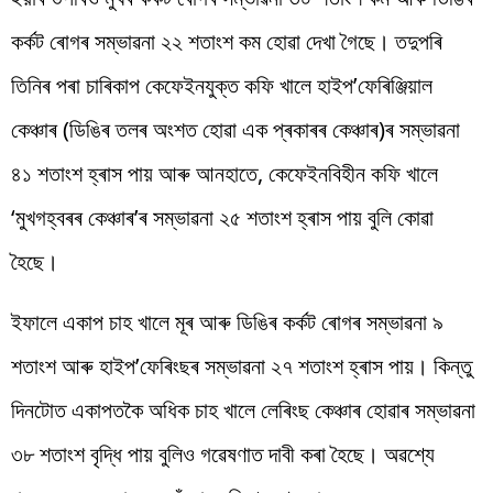
কৰ্কট ৰোগৰ সম্ভাৱনা ২২ শতাংশ কম হোৱা দেখা গৈছে। তদুপৰি
তিনিৰ পৰা চাৰিকাপ কেফেইনযুক্ত কফি খালে হাইপ’ফেৰিঞ্জিয়াল
কেঞ্চাৰ (ডিঙিৰ তলৰ অংশত হোৱা এক প্ৰকাৰৰ কেঞ্চাৰ)ৰ সম্ভাৱনা
৪১ শতাংশ হ্ৰাস পায় আৰু আনহাতে, কেফেইনবিহীন কফি খালে
‘মুখগহ্বৰৰ কেঞ্চাৰ’ৰ সম্ভাৱনা ২৫ শতাংশ হ্ৰাস পায় বুলি কোৱা
হৈছে।
ইফালে একাপ চাহ খালে মূৰ আৰু ডিঙিৰ কৰ্কট ৰোগৰ সম্ভাৱনা ৯
শতাংশ আৰু হাইপ’ফেৰিংছৰ সম্ভাৱনা ২৭ শতাংশ হ্ৰাস পায়। কিন্তু
দিনটোত একাপতকৈ অধিক চাহ খালে লেৰিংছ কেঞ্চাৰ হোৱাৰ সম্ভাৱনা
৩৮ শতাংশ বৃদ্ধি পায় বুলিও গৱেষণাত দাবী কৰা হৈছে। অৱশ্যে