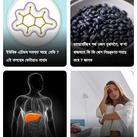
ডায়েবেটিছৰ পৰা ওজন হ্ৰাসলৈ, ক’লা
ইউৰিক এচিডৰ সমস্যা আছে নেকি ?
ৰাজমাহে কি কি ৰোগ নিয়ন্ত্ৰণত সহায়
এই ফলবোৰ কেতিয়াও নাখাব
কৰে ? জানক