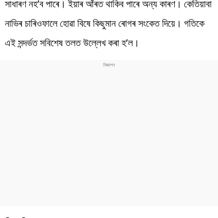
সাধাৰণ নহ’ব পাৰে। ইয়াৰ আঁৰত থাকিব পাৰে অন্য কাৰণ। কেতিয়াবা
নাভিৰ চাৰিওফালে হোৱা বিষে কিছুমান ৰোগৰ সংকেত দিয়ে। গতিকে
এই সন্দৰ্ভত সবিশেষ তলত উল্লেখ কৰা হ’ল।