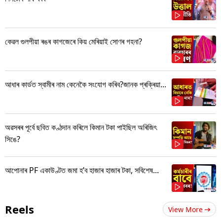
কেৱল গুলপীয়া ৰঙৰ কাগজেৰে কিয় মেৰিয়াই সোণৰ গহনা?
আধাৰ কাৰ্ডত স্বামীৰ নাম কেনেকৈ সংযোগ কৰিব?জানক প্ৰক্ৰিয়া...
অৱসৰৰ পূৰ্বে ছবিত কণ্ঠদান কৰিলে কিমান টকা পাইছিল অৰিজিৎ
সিঙে?
আপোনাৰ PF একাউণ্টত জমা হ’ব হাজাৰ হাজাৰ টকা, সবিশেষ...
Reels
View More