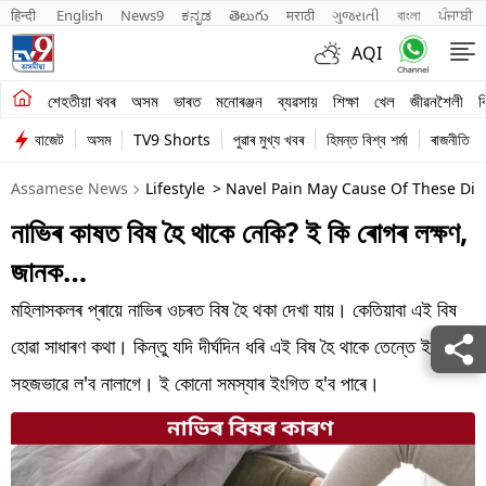
हिन्दी 
English
News9
ಕನ್ನಡ
తెలుగు
मराठी
ગુજરાતી
বাংলা
ਪੰਜਾਬੀ
AQI
শেহতীয়া খবৰ
শেহতীয়া খবৰ
অসম
ভাৰত
মনোৰঞ্জন
ব্যৱসায়
শিক্ষা
খেল
জীৱনশৈলী
ব
বাজেট
অসম
TV9 Shorts
পুৱাৰ মুখ্য খবৰ
হিমন্ত বিশ্ব শৰ্মা
ৰাজনীতি
অসম
Assamese News
Lifestyle
> Navel Pain May Cause Of These Dis
ভাৰত
নাভিৰ কাষত বিষ হৈ থাকে নেকি? ই কি ৰোগৰ লক্ষণ,
মনোৰঞ্জন
জানক…
ব্যৱসায়
মহিলাসকলৰ প্ৰায়ে নাভিৰ ওচৰত বিষ হৈ থকা দেখা যায়। কেতিয়াবা এই বিষ
শিক্ষা
হোৱা সাধাৰণ কথা। কিন্তু যদি দীৰ্ঘদিন ধৰি এই বিষ হৈ থাকে তেন্তে ইয়াক
সহজভাৱে ল'ব নালাগে। ই কোনো সমস্যাৰ ইংগিত হ'ব পাৰে।
খেল
জীৱনশৈলী