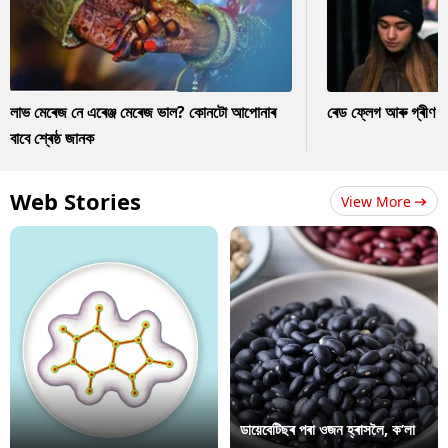
লাভ মেৰেজ নে এৰেঞ্জ মেৰেজ ভাল? কোনটো আপোনাৰ
ৰেড ফ্লেগ আৰু গ্ৰীণ ফ
বাবে শ্ৰেষ্ঠ জানক
Web Stories
View More
ডায়েবেটিছৰ পৰা ওজন হ্ৰাসলৈ, ক’লা