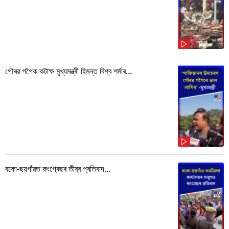
গৌৰৱ গগৈক কটাক্ষ মুখ্যমন্ত্ৰী হিমন্ত বিশ্ব শৰ্মাৰ...
বকো-ছয়গাঁৱত কংগ্ৰেছৰ তীব্ৰ প্ৰতিবাদ...