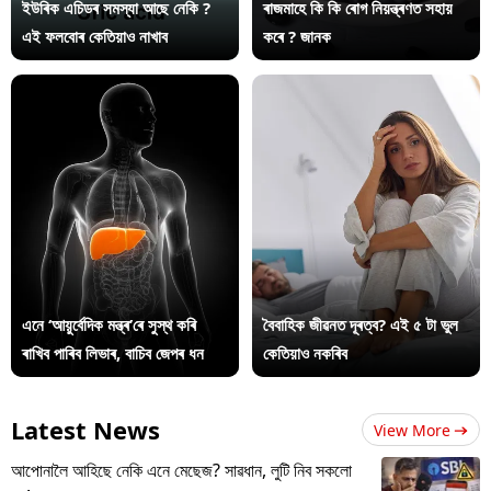
ইউৰিক এচিডৰ সমস্যা আছে নেকি ?
ৰাজমাহে কি কি ৰোগ নিয়ন্ত্ৰণত সহায়
এই ফলবোৰ কেতিয়াও নাখাব
কৰে ? জানক
এনে ‘আয়ুৰ্বেদিক মন্ত্ৰ’ৰে সুস্থ কৰি
বৈবাহিক জীৱনত দূৰত্ব? এই ৫ টা ভুল
ৰাখিব পাৰিব লিভাৰ, বাচিব জেপৰ ধন
কেতিয়াও নকৰিব
Latest News
View More
আপোনালৈ আহিছে নেকি এনে মেছেজ? সাৱধান, লুটি নিব সকলো