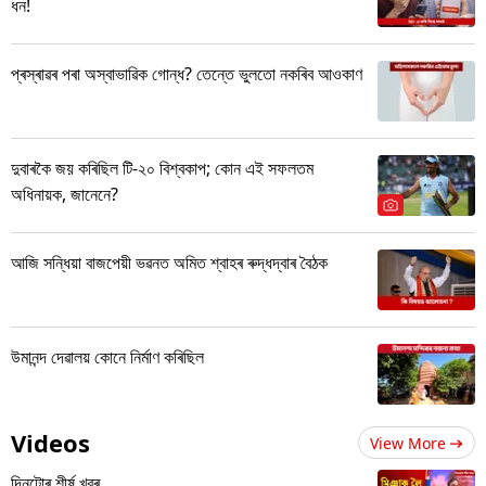
ধন!
প্ৰস্ৰাৱৰ পৰা অস্বাভাৱিক গোন্ধ? তেন্তে ভুলতো নকৰিব আওকাণ
দুবাৰকৈ জয় কৰিছিল টি-২০ বিশ্বকাপ; কোন এই সফলতম
অধিনায়ক, জানেনে?
আজি সন্ধিয়া বাজপেয়ী ভৱনত অমিত শ্বাহৰ ৰুদ্ধদ্বাৰ বৈঠক
উমানন্দ দেৱালয় কোনে নিৰ্মাণ কৰিছিল
Videos
View More
দিনটোৰ শীৰ্ষ খবৰ