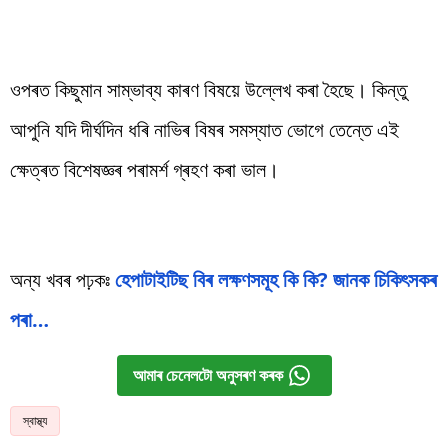
ওপৰত কিছুমান সাম্ভাব্য কাৰণ বিষয়ে উল্লেখ কৰা হৈছে। কিন্তু
আপুনি যদি দীৰ্ঘদিন ধৰি নাভিৰ বিষৰ সমস্যাত ভোগে তেন্তে এই
ক্ষেত্ৰত বিশেষজ্ঞৰ পৰামৰ্শ গ্ৰহণ কৰা ভাল।
অন্য খবৰ পঢ়কঃ
হেপাটাইটিছ বিৰ লক্ষণসমূহ কি কি? জানক চিকিৎসকৰ
পৰা…
আমাৰ চেনেলটো অনুসৰণ কৰক
স্বাস্থ্য