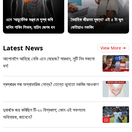
এনে ‘আয়ুৰ্বেদিক মন্ত্ৰ’ৰে সুস্থ কৰি
বৈবাহিক জীৱনত দূৰত্ব? এই ৫ টা ভুল
ৰাখিব পাৰিব লিভাৰ, বাচিব জেপৰ ধন
কেতিয়াও নকৰিব
Latest News
View More
আপোনালৈ আহিছে নেকি এনে মেছেজ? সাৱধান, লুটি নিব সকলো
ধন!
প্ৰস্ৰাৱৰ পৰা অস্বাভাৱিক গোন্ধ? তেন্তে ভুলতো নকৰিব আওকাণ
দুবাৰকৈ জয় কৰিছিল টি-২০ বিশ্বকাপ; কোন এই সফলতম
অধিনায়ক, জানেনে?