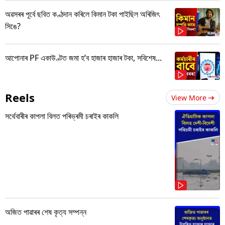
অৱসৰৰ পূৰ্বে ছবিত কণ্ঠদান কৰিলে কিমান টকা পাইছিল অৰিজিৎ
সিঙে?
আপোনাৰ PF একাউণ্টত জমা হ’ব হাজাৰ হাজাৰ টকা, সবিশেষ...
Reels
View More
সৰ্থেবাৰীৰ কাপলা বিলত পৰিভ্ৰমী চৰাইৰ কাকলি
অজিত পাৱাৰৰ শেষ কৃত্য সম্পন্ন