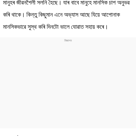
মানুহৰ জীৱনশৈলী সলনি হৈছে। যাৰ বাবে মানুহে মানসিক চাপ অনুভৱ
কৰি থাকে। কিন্তু কিছুমান এনে অভ্যাস আছে যিয়ে আপোনাক
মানসিকভাৱে সুস্থ কৰি দিনটো ভালে যোৱাত সহায় কৰে।