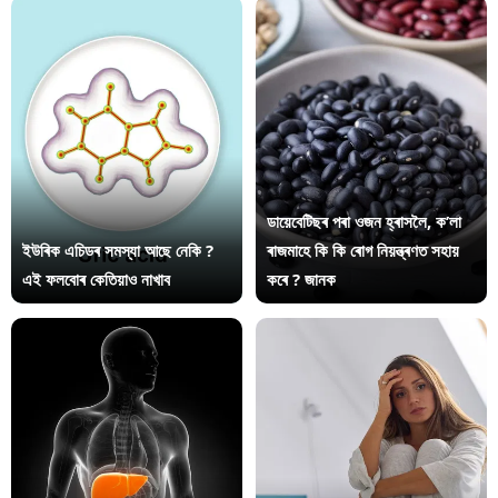
ডায়েবেটিছৰ পৰা ওজন হ্ৰাসলৈ, ক’লা
ইউৰিক এচিডৰ সমস্যা আছে নেকি ?
ৰাজমাহে কি কি ৰোগ নিয়ন্ত্ৰণত সহায়
এই ফলবোৰ কেতিয়াও নাখাব
কৰে ? জানক