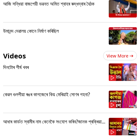
আজি সন্ধিয়া বাজপেয়ী ভৱনত অমিত শ্বাহৰ ৰুদ্ধদ্বাৰ বৈঠক
উমানন্দ দেৱালয় কোনে নিৰ্মাণ কৰিছিল
Videos
View More
দিনটোৰ শীৰ্ষ খবৰ
কেৱল গুলপীয়া ৰঙৰ কাগজেৰে কিয় মেৰিয়াই সোণৰ গহনা?
আধাৰ কাৰ্ডত স্বামীৰ নাম কেনেকৈ সংযোগ কৰিব?জানক প্ৰক্ৰিয়া...