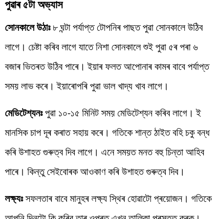
পুৱাৰ ৫টা অভ্যাস
সোনকালে উঠাঃ
৮ ঘন্টা পৰ্যাপ্ত টোপনিৰ পাছত পুৱা সোনকালে উঠিব
লাগে। চেষ্টা কৰিব লাগে যাতে নিশা সোনকালে শুই পুৱা ৫ৰ পৰা ৬
বজাৰ ভিতৰত উঠিব পাৰে। ইয়াৰ ফলত আপোনাৰ কামৰ বাবে পৰ্যাপ্ত
সময় লাভ কৰে। ইয়াৰোপৰি পুৱা ভাল খাদ্য খাব লাগে।
মেডিটেশ্যনঃ
পুৱা ১০-১৫ মিনিট সময় মেডিটেশ্যন কৰিব লাগে। ই
মানসিক চাপ দূৰ কৰাত সহায় কৰে। গতিকে শান্ত ঠাইত বহি চকু বন্ধ
কৰি উশাহত গুৰুত্ব দিব লাগে। এনে সময়ত মনত বহু চিন্তা আহিব
পাৰে। কিন্তু সেইবোৰক আওকাণ কৰি উশাহত গুৰুত্ব দিব।
লক্ষ্যঃ
সফলতাৰ বাবে মানুহৰ লক্ষ্য স্থিৰ হোৱাটো প্ৰয়োজন। গতিকে
আপুনি দিনটো কি কৰিব তাৰ ওপৰত এখন তালিকা প্ৰস্তুত কৰক।