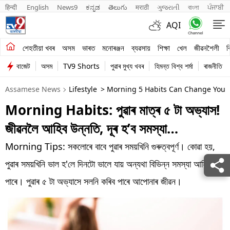
हिन्दी 
English
News9
ಕನ್ನಡ
తెలుగు
मराठी
ગુજરાતી
বাংলা
ਪੰਜਾਬੀ
AQI
শেহতীয়া খবৰ
শেহতীয়া খবৰ
অসম
ভাৰত
মনোৰঞ্জন
ব্যৱসায়
শিক্ষা
খেল
জীৱনশৈলী
ব
বাজেট
অসম
TV9 Shorts
পুৱাৰ মুখ্য খবৰ
হিমন্ত বিশ্ব শৰ্মা
ৰাজনীতি
অসম
Assamese News
Lifestyle
> Morning 5 Habits Can Change Your 
ভাৰত
Morning Habits: পুৱাৰ মাত্ৰ ৫ টা অভ্যাস!
মনোৰঞ্জন
জীৱনলৈ আহিব উন্নতি, দূৰ হ’ব সমস্যা…
ব্যৱসায়
Morning Tips: সকলোৰে বাবে পুৱাৰ সময়খিনি গুৰুত্বপূৰ্ণ। কোৱা হয়,
শিক্ষা
পুৱাৰ সময়খিনি ভাল হ'লে দিনটো ভালে যায় অন্যথা বিভিন্ন সমস্যা আহিব
পাৰে। পুৱাৰ ৫ টা অভ্যাসে সলনি কৰিব পাৰে আপোনাৰ জীৱন।
খেল
জীৱনশৈলী