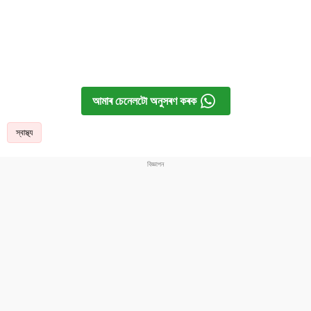
আমাৰ চেনেলটো অনুসৰণ কৰক
স্বাস্থ্য