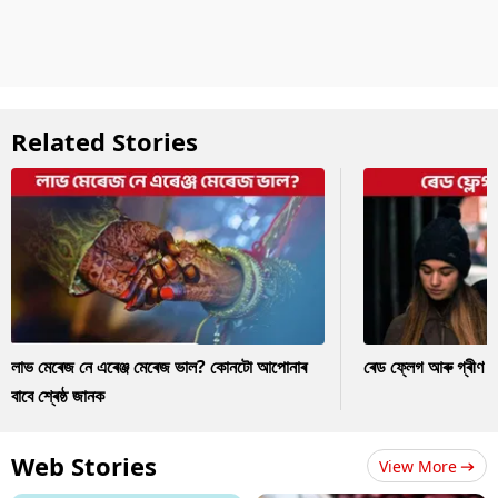
Related Stories
লাভ মেৰেজ নে এৰেঞ্জ মেৰেজ ভাল? কোনটো আপোনাৰ
ৰেড ফ্লেগ আৰু গ্ৰীণ ফ
বাবে শ্ৰেষ্ঠ জানক
Web Stories
View More