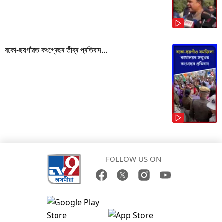
বকো-ছয়গাঁৱত কংগ্ৰেছৰ তীব্ৰ প্ৰতিবাদ...
FOLLOW US ON