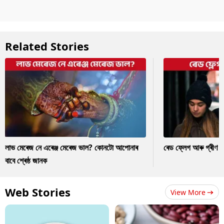
Related Stories
লাভ মেৰেজ নে এৰেঞ্জ মেৰেজ ভাল? কোনটো আপোনাৰ
ৰেড ফ্লেগ আৰু গ্ৰীণ ফ
বাবে শ্ৰেষ্ঠ জানক
Web Stories
View More