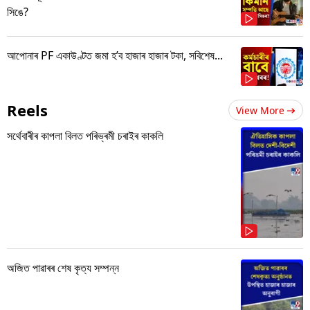
সিঙে?
আপোনাৰ PF একাউণ্টত জমা হ’ব হাজাৰ হাজাৰ টকা, সবিশেষ...
Reels
View More
সৰ্থেবাৰীৰ কাপলা বিলত পৰিভ্ৰমী চৰাইৰ কাকলি
অজিত পাৱাৰৰ শেষ কৃত্য সম্পন্ন