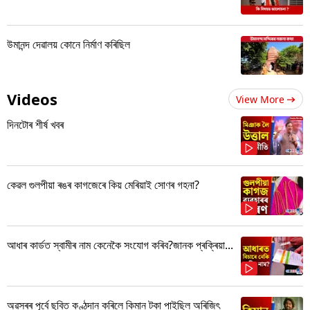
উমানন্দ দেৱালয় কোনে নিৰ্মাণ কৰিছিল
Videos
View More
দিনটোৰ শীৰ্ষ খবৰ
কেৱল গুলপীয়া ৰঙৰ কাগজেৰে কিয় মেৰিয়াই সোণৰ গহনা?
আধাৰ কাৰ্ডত স্বামীৰ নাম কেনেকৈ সংযোগ কৰিব?জানক প্ৰক্ৰিয়া...
অৱসৰৰ পূৰ্বে ছবিত কণ্ঠদান কৰিলে কিমান টকা পাইছিল অৰিজিৎ