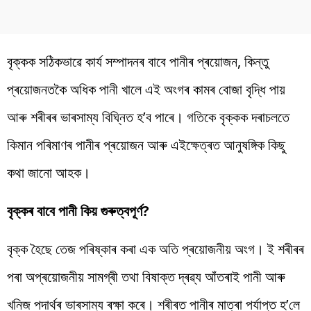
বৃক্কক সঠিকভাৱে কাৰ্য সম্পাদনৰ বাবে পানীৰ প্ৰয়োজন, কিন্তু
প্ৰয়োজনতকৈ অধিক পানী খালে এই অংগৰ কামৰ বোজা বৃদ্ধি পায়
আৰু শৰীৰৰ ভাৰসাম্য বিঘ্নিত হ’ব পাৰে। গতিকে বৃক্কক দৰাচলতে
কিমান পৰিমাণৰ পানীৰ প্ৰয়োজন আৰু এইক্ষেত্ৰত আনুষঙ্গিক কিছু
কথা জানো আহক।
বৃক্কৰ বাবে পানী কিয় গুৰুত্বপূৰ্ণ?
বৃক্ক হৈছে তেজ পৰিষ্কাৰ কৰা এক অতি প্ৰয়োজনীয় অংগ। ই শৰীৰৰ
পৰা অপ্ৰয়োজনীয় সামগ্ৰী তথা বিষাক্ত দ্ৰৱ্য আঁতৰাই পানী আৰু
খনিজ পদাৰ্থৰ ভাৰসাম্য ৰক্ষা কৰে। শৰীৰত পানীৰ মাত্ৰা পৰ্যাপ্ত হ’লে