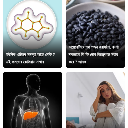
ডায়েবেটিছৰ পৰা ওজন হ্ৰাসলৈ, ক’লা
ইউৰিক এচিডৰ সমস্যা আছে নেকি ?
ৰাজমাহে কি কি ৰোগ নিয়ন্ত্ৰণত সহায়
এই ফলবোৰ কেতিয়াও নাখাব
কৰে ? জানক