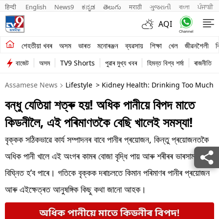
हिन्दी 
English
News9
ಕನ್ನಡ
తెలుగు
मराठी
ગુજરાતી
বাংলা
ਪੰਜਾਬੀ
AQI
শেহতীয়া খবৰ
শেহতীয়া খবৰ
অসম
ভাৰত
মনোৰঞ্জন
ব্যৱসায়
শিক্ষা
খেল
জীৱনশৈলী
ব
বাজেট
অসম
TV9 Shorts
পুৱাৰ মুখ্য খবৰ
হিমন্ত বিশ্ব শৰ্মা
ৰাজনীতি
অসম
Assamese News
Lifestyle
> Kidney Health: Drinking Too Much
ভাৰত
বন্ধু যেতিয়া শত্ৰু হয়! অধিক পানীয়ে বিপদ মাতে
মনোৰঞ্জন
কিডনীলৈ, এই পৰিমাণতকৈ বেছি খালেই সমস্যা!
ব্যৱসায়
বৃক্কক সঠিকভাৱে কাৰ্য সম্পাদনৰ বাবে পানীৰ প্ৰয়োজন, কিন্তু প্ৰয়োজনতকৈ
শিক্ষা
অধিক পানী খালে এই অংগৰ কামৰ বোজা বৃদ্ধি পায় আৰু শৰীৰৰ ভাৰসাম্য
বিঘ্নিত হ’ব পাৰে। গতিকে বৃক্কক দৰাচলতে কিমান পৰিমাণৰ পানীৰ প্ৰয়োজন
খেল
আৰু এইক্ষেত্ৰত আনুষঙ্গিক কিছু কথা জানো আহক।
জীৱনশৈলী