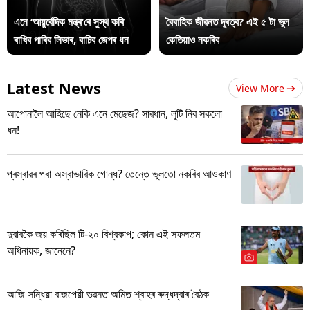
এনে ‘আয়ুৰ্বেদিক মন্ত্ৰ’ৰে সুস্থ কৰি
বৈবাহিক জীৱনত দূৰত্ব? এই ৫ টা ভুল
ৰাখিব পাৰিব লিভাৰ, বাচিব জেপৰ ধন
কেতিয়াও নকৰিব
Latest News
View More
আপোনালৈ আহিছে নেকি এনে মেছেজ? সাৱধান, লুটি নিব সকলো
ধন!
প্ৰস্ৰাৱৰ পৰা অস্বাভাৱিক গোন্ধ? তেন্তে ভুলতো নকৰিব আওকাণ
দুবাৰকৈ জয় কৰিছিল টি-২০ বিশ্বকাপ; কোন এই সফলতম
অধিনায়ক, জানেনে?
আজি সন্ধিয়া বাজপেয়ী ভৱনত অমিত শ্বাহৰ ৰুদ্ধদ্বাৰ বৈঠক