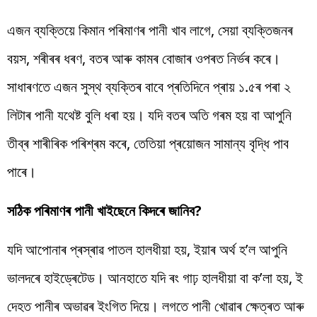
এজন ব্যক্তিয়ে কিমান পৰিমাণৰ পানী খাব লাগে, সেয়া ব্যক্তিজনৰ
বয়স, শৰীৰৰ ধৰণ, বতৰ আৰু কামৰ বোজাৰ ওপৰত নিৰ্ভৰ কৰে।
সাধাৰণতে এজন সুস্থ ব্যক্তিৰ বাবে প্ৰতিদিনে প্ৰায় ১.৫ৰ পৰা ২
লিটাৰ পানী যথেষ্ট বুলি ধৰা হয়। যদি বতৰ অতি গৰম হয় বা আপুনি
তীব্ৰ শাৰীৰিক পৰিশ্ৰম কৰে, তেতিয়া প্ৰয়োজন সামান্য বৃদ্ধি পাব
পাৰে।
সঠিক পৰিমাণৰ পানী খাইছেনে কিদৰে জানিব?
যদি আপোনাৰ প্ৰস্ৰাৱ পাতল হালধীয়া হয়, ইয়াৰ অৰ্থ হ’ল আপুনি
ভালদৰে হাইড্ৰেটেড। আনহাতে যদি ৰং গাঢ় হালধীয়া বা ক’লা হয়, ই
দেহত পানীৰ অভাৱৰ ইংগিত দিয়ে। লগতে পানী খোৱাৰ ক্ষেত্ৰত আৰু