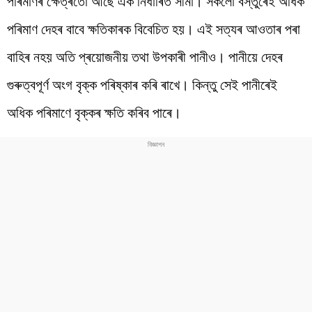
পৰিমাণৰ ক্ষেত্ৰতো আছে এক নিৰ্ধাৰিত সীমা। সকলো বস্তুৰেই অধিক
পৰিমাণ দেহৰ বাবে ক্ষতিকাৰক বিবেচিত হয়। এই সত্যৰ আওতাৰ পৰা
বাহিৰ নহয় অতি প্ৰয়োজনীয় তথা উপকাৰী পানীও। পানীয়ে দেহৰ
গুৰুত্বপূৰ্ণ অংগ বৃক্ক পৰিষ্কাৰ কৰি ৰাখে। কিন্তু সেই পানীৰেই
অধিক পৰিমাণে বৃক্কৰ ক্ষতি কৰিব পাৰে।