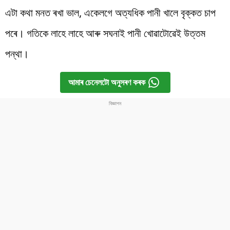
এটা কথা মনত ৰখা ভাল, একেলগে অত্যধিক পানী খালে বৃক্কত চাপ
পৰে। গতিকে লাহে লাহে আৰু সঘনাই পানী খোৱাটোৱেই উত্তম
পন্থা।
আমাৰ চেনেলটো অনুসৰণ কৰক