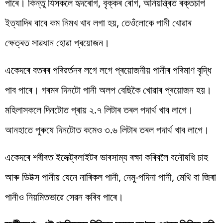
পাৰে। কিন্তু যিসকলে হৃদৰোগ, বৃক্কৰ ৰোগ, অনিয়ন্ত্ৰিত ৰক্তচাপ
ইত্যাদিৰ বাবে কম নিমখ খাব লগা হয়, তেওঁলোকে পানী খোৱাৰ
ক্ষেত্ৰত সাৱধান হোৱা প্ৰয়োজন।
একেদৰে বতৰৰ পৰিৱৰ্তনৰ লগে লগে প্ৰয়োজনীয় পানীৰ পৰিমাণ বৃদ্ধি
পাব পাৰে। গৰমৰ দিনটো পানী অলপ বেছিকৈ খোৱাৰ প্ৰয়োজন হয়।
মহিলাসকলে দিনটোত প্ৰায় ২.৭ লিটাৰ তৰল পদাৰ্থ খাব লাগে।
আনহাতে পুৰুষে দিনটোত কমেও ৩.৬ লিটাৰ তৰল পদাৰ্থ খাব লাগে।
একেদৰে শৰীৰত ইলেক্ট্ৰলাইটৰ ভাৰসাম্য ৰক্ষা কৰিবলৈ বনৌষধি চাহ
আৰু ডিটক্স পানীয় যেনে নাৰিকল পানী, নেমু-পদিনা পানী, মেথি বা জিৰা
পানীও নিয়মিতভাৱে সেৱন কৰিব পাৰে।