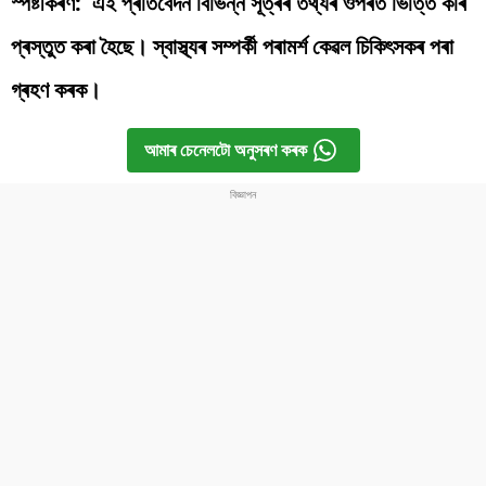
স্পষ্টীকৰণ: এই প্ৰতিবেদন বিভিন্ন সূত্ৰৰ তথ্যৰ ওপৰত ভিত্তি কৰি
প্ৰস্তুত কৰা হৈছে। স্বাস্থ্যৰ সম্পৰ্কী পৰামৰ্শ কেৱল চিকিৎসকৰ পৰা
গ্ৰহণ কৰক।
আমাৰ চেনেলটো অনুসৰণ কৰক