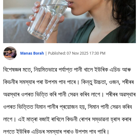
বিশ্ব
প্ৰযুক্তি
Videos
Manas Borah
|
Published:
07 Nov 2025 17:30 PM
বিশেষজ্ঞৰ মতে, নিয়মিতভাৱে পৰ্যাপ্ত পানী খালে ইউৰিক এচিড আৰু
কিডনীৰ সমস্যাৰ পৰা উপশম পাব পাৰে। কিন্তু উচ্চতা, ওজন, শৰীৰৰ
অৱস্থাৰ ওপৰত ভিত্তি কৰি পানী সেৱন কৰিব লাগে। শৰীৰৰ অৱস্থাৰ
ওপৰত ভিত্তিত যিমান পানীৰ প্ৰয়োজন হয়, সিমান পানী সেৱন কৰিব
লাগে। এই মাত্ৰা বজাই ৰাখিলে কিডনী ৰোগৰ সম্ভাৱনা হ্ৰাস কৰাৰ
লগতে ইউৰিক এচিডৰ সমস্যাৰ পৰাও উপশম পাব পাৰি।