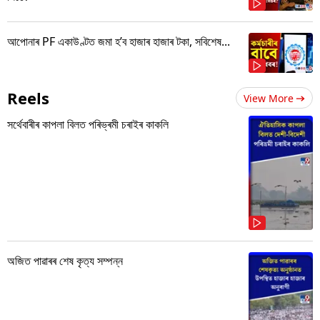
আপোনাৰ PF একাউণ্টত জমা হ’ব হাজাৰ হাজাৰ টকা, সবিশেষ...
Reels
View More
সৰ্থেবাৰীৰ কাপলা বিলত পৰিভ্ৰমী চৰাইৰ কাকলি
অজিত পাৱাৰৰ শেষ কৃত্য সম্পন্ন