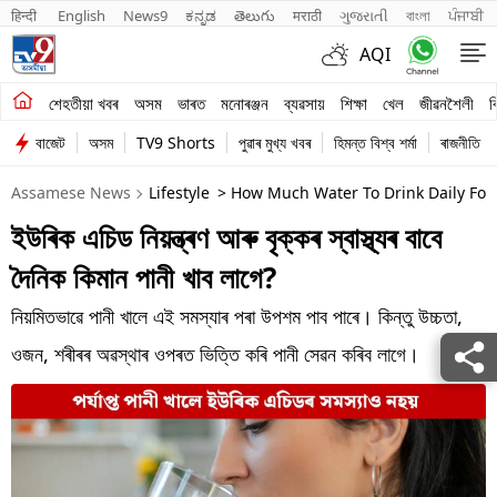
हिन्दी 
English
News9
ಕನ್ನಡ
తెలుగు
मराठी
ગુજરાતી
বাংলা
ਪੰਜਾਬੀ
AQI
শেহতীয়া খবৰ
শেহতীয়া খবৰ
অসম
ভাৰত
মনোৰঞ্জন
ব্যৱসায়
শিক্ষা
খেল
জীৱনশৈলী
ব
বাজেট
অসম
TV9 Shorts
পুৱাৰ মুখ্য খবৰ
হিমন্ত বিশ্ব শৰ্মা
ৰাজনীতি
অসম
Assamese News
Lifestyle
> How Much Water To Drink Daily For 
ভাৰত
ইউৰিক এচিড নিয়ন্ত্ৰণ আৰু বৃক্কৰ স্বাস্থ্যৰ বাবে
মনোৰঞ্জন
দৈনিক কিমান পানী খাব লাগে?
ব্যৱসায়
নিয়মিতভাৱে পানী খালে এই সমস্যাৰ পৰা উপশম পাব পাৰে। কিন্তু উচ্চতা,
শিক্ষা
ওজন, শৰীৰৰ অৱস্থাৰ ওপৰত ভিত্তি কৰি পানী সেৱন কৰিব লাগে।
খেল
জীৱনশৈলী