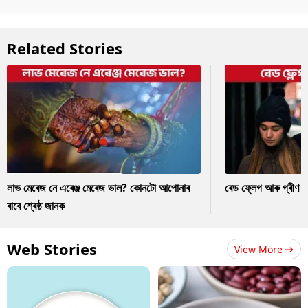
Related Stories
লাভ মেৰেজ নে এৰেঞ্জ মেৰেজ ভাল? কোনটো আপোনাৰ
ৰেড ফ্লেগ আৰু গ্ৰীণ ফ
বাবে শ্ৰেষ্ঠ জানক
Web Stories
View More