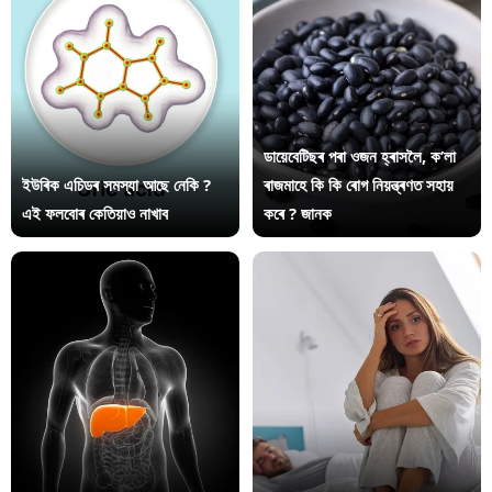
ডায়েবেটিছৰ পৰা ওজন হ্ৰাসলৈ, ক’লা
ইউৰিক এচিডৰ সমস্যা আছে নেকি ?
ৰাজমাহে কি কি ৰোগ নিয়ন্ত্ৰণত সহায়
এই ফলবোৰ কেতিয়াও নাখাব
কৰে ? জানক