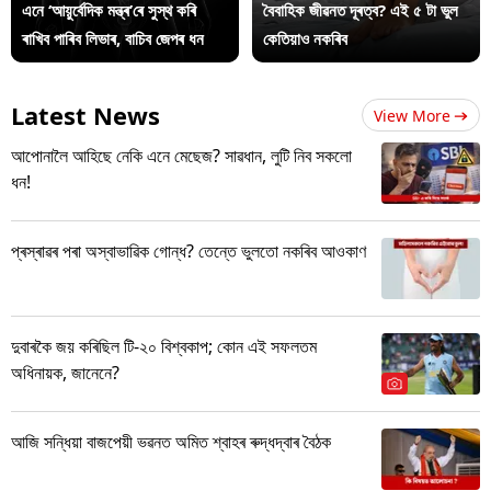
এনে ‘আয়ুৰ্বেদিক মন্ত্ৰ’ৰে সুস্থ কৰি
বৈবাহিক জীৱনত দূৰত্ব? এই ৫ টা ভুল
ৰাখিব পাৰিব লিভাৰ, বাচিব জেপৰ ধন
কেতিয়াও নকৰিব
Latest News
View More
আপোনালৈ আহিছে নেকি এনে মেছেজ? সাৱধান, লুটি নিব সকলো
ধন!
প্ৰস্ৰাৱৰ পৰা অস্বাভাৱিক গোন্ধ? তেন্তে ভুলতো নকৰিব আওকাণ
দুবাৰকৈ জয় কৰিছিল টি-২০ বিশ্বকাপ; কোন এই সফলতম
অধিনায়ক, জানেনে?
আজি সন্ধিয়া বাজপেয়ী ভৱনত অমিত শ্বাহৰ ৰুদ্ধদ্বাৰ বৈঠক