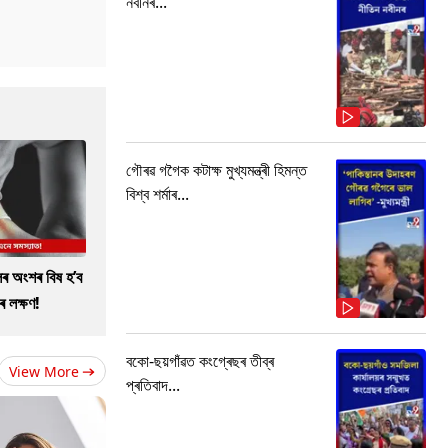
নবীনৰ...
গৌৰৱ গগৈক কটাক্ষ মুখ্যমন্ত্ৰী হিমন্ত
বিশ্ব শৰ্মাৰ...
ৰ অংশৰ বিষ হ’ব
ৰ লক্ষণ!
বকো-ছয়গাঁৱত কংগ্ৰেছৰ তীব্ৰ
View More
প্ৰতিবাদ...