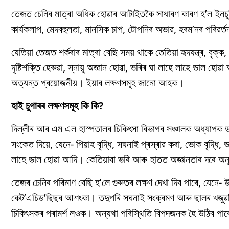
তেজত চেনিৰ মাত্ৰা অধিক হোৱাৰ আটাইতকৈ সাধাৰণ কাৰণ হ’ল ইনচুলি
কাৰ্যকলাপ, মেদবহুলতা, মানসিক চাপ, টোপনিৰ অভাৱ, হৰম’নৰ পৰিৱৰ্ত
যেতিয়া তেজত শৰ্কৰাৰ মাত্ৰা বেছি সময় থাকে তেতিয়া হৃদযন্ত্ৰ, বৃক্
দৃষ্টিশক্তি হেৰুৱা, স্নায়ু অজ্ঞান হোৱা, ভৰিৰ ঘা লাহে লাহে ভাল হোৱা
অত্যন্ত প্ৰয়োজনীয়। ইয়াৰ লক্ষণসমূহ জানো আহক।
হাই চুগাৰৰ লক্ষণসমূহ কি কি?
দিল্লীৰ আৰ এম এল হাস্পতালৰ চিকিৎসা বিভাগৰ সঞ্চালক অধ্যাপক ডাঃ
সংকেত দিয়ে, যেনে- পিয়াহ বৃদ্ধি, সঘনাই প্ৰস্ৰাৱ কৰা, ভোক বৃদ্ধি, 
লাহে ভাল হোৱা আদি। কেতিয়াবা ভৰি আৰু হাতত অজ্ঞানতাৰ দৰে অন
তেজৰ চেনিৰ পৰিমাণ বেছি হ’লে গুৰুতৰ লক্ষণ দেখা দিব পাৰে, যেনে- উশাহ
কেট’এচিড’ছিছৰ আশংকা। তদুপৰি সঘনাই সংক্ৰমণ আৰু ছালৰ খজুৱতি 
চিকিৎসকৰ পৰামৰ্শ লওক। অন্যথা পৰিস্থিতি বিপদজনক হৈ উঠিব পা