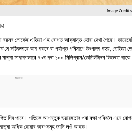
Image Credit 
PM
কোনো বয়সৰ লোকেই এতিয়া এই ৰোগত আক্ৰান্ত হোৱা দেখা গৈছে। ডায়েবে
হৰম’নে সঠিকভাৱে কাম নকৰে বা পৰ্যাপ্ত পৰিমাণে উৎপাদন নহয়, তেতিয়া 
নিৰ মাত্ৰা সাধাৰণভাৱে ৭০ৰ পৰা ১০০ মিলিগ্ৰাম/ডেচিলিটাৰৰ ভিতৰত থা
গিত দিব পাৰে। গতিকে আগন্তুক ভয়াৱহতাৰ পৰা ৰক্ষা পৰিবলৈ এনে ৰোগৰ
িৰ মাত্ৰা অধিক হোৱাৰ কাৰণসমূহ জানি লওঁ আহক।