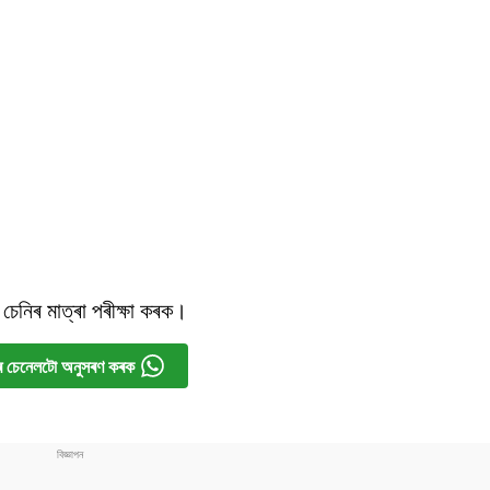
চেনিৰ মাত্ৰা পৰীক্ষা কৰক।
 চেনেলটো অনুসৰণ কৰক