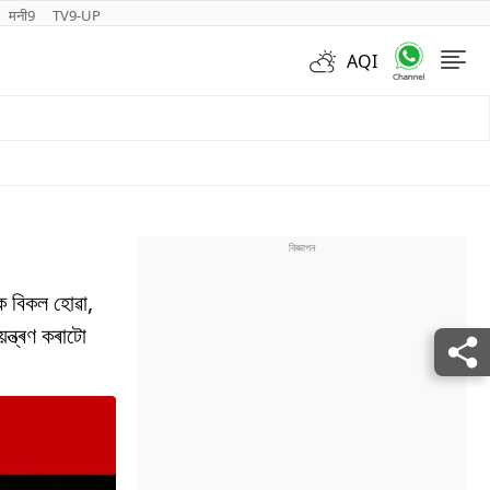
मनी9
TV9-UP
AQI
Videos
ক্ক বিকল হোৱা,
়ন্ত্ৰণ কৰাটো