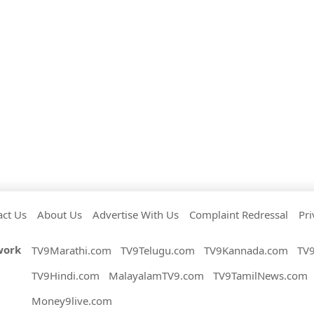
act Us
About Us
Advertise With Us
Complaint Redressal
Pri
work
TV9Marathi.com
TV9Telugu.com
TV9Kannada.com
TV
TV9Hindi.com
MalayalamTV9.com
TV9TamilNews.com
Money9live.com