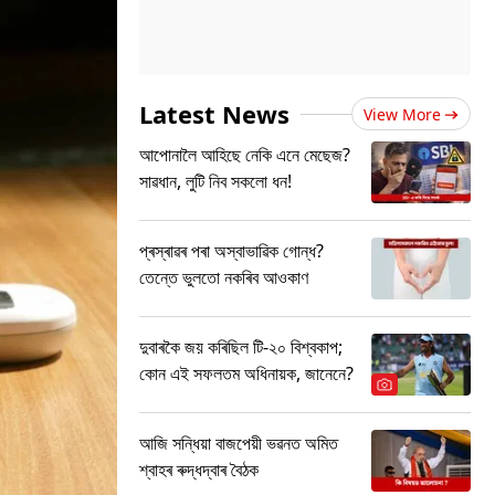
Latest News
View More
আপোনালৈ আহিছে নেকি এনে মেছেজ?
সাৱধান, লুটি নিব সকলো ধন!
প্ৰস্ৰাৱৰ পৰা অস্বাভাৱিক গোন্ধ?
তেন্তে ভুলতো নকৰিব আওকাণ
দুবাৰকৈ জয় কৰিছিল টি-২০ বিশ্বকাপ;
কোন এই সফলতম অধিনায়ক, জানেনে?
আজি সন্ধিয়া বাজপেয়ী ভৱনত অমিত
শ্বাহৰ ৰুদ্ধদ্বাৰ বৈঠক