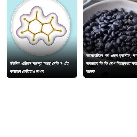
ডায়েবেটিছৰ পৰা ওজন হ্ৰাসলৈ, ক’
ইউৰিক এচিডৰ সমস্যা আছে নেকি ? এই
ৰাজমাহে কি কি ৰোগ নিয়ন্ত্ৰণত সহ
ফলবোৰ কেতিয়াও নাখাব
জানক