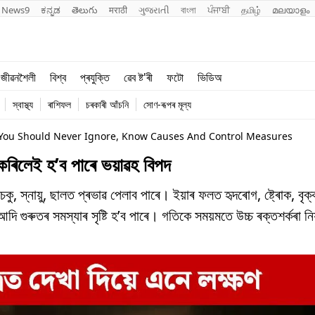
News9
ಕನ್ನಡ
తెలుగు
मराठी
ગુજરાતી
বাংলা
ਪੰਜਾਬੀ
தமிழ்
മലയാളം
শিক্ষা
বিশ্ব
জীৱনশৈলী
বিশ্ব
প্ৰযুক্তি
ৱেব ষ্ট'ৰী
ফটো
ভিডিঅ
খেল
প্ৰযুক্তি
স্বাস্থ্য
ৰাশিফল
চৰকাৰী আঁচনি
সোণ-ৰূপৰ মূল্য
জীৱনশৈলী
You Should Never Ignore, Know Causes And Control Measures
 কৰিলেই হ’ব পাৰে ভয়াৱহ বিপদ
ক, চকু, স্নায়ু, ছালত প্ৰভাৱ পেলাব পাৰে। ইয়াৰ ফলত হৃদৰোগ, ষ্ট্ৰোক, বৃ
 আদি গুৰুতৰ সমস্যাৰ সৃষ্টি হ’ব পাৰে। গতিকে সময়মতে উচ্চ ৰক্তশৰ্কৰা নিয