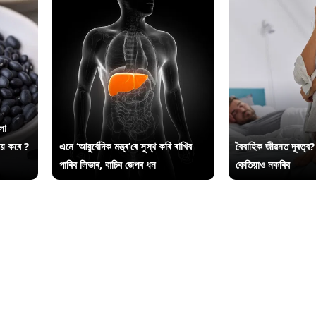
লা
ায় কৰে ?
এনে ‘আয়ুৰ্বেদিক মন্ত্ৰ’ৰে সুস্থ কৰি ৰাখিব
বৈবাহিক জীৱনত দূৰত্ব?
পাৰিব লিভাৰ, বাচিব জেপৰ ধন
কেতিয়াও নকৰিব