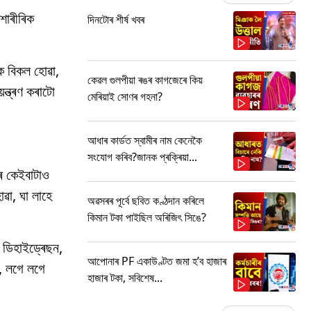
শাৰীৰিক
দিনটোৰ শীৰ্ষ খবৰ
ক্ক বিকল হোৱা,
কেৱল গুলপীয়া ৰঙৰ কাগজেৰে কিয়
়ন্ত্ৰণ কৰাটো
মেৰিয়াই সোণৰ গহনা?
আধাৰ কাৰ্ডত স্বামীৰ নাম কেনেকৈ
সংযোগ কৰিব?জানক প্ৰক্ৰিয়া...
ৰে কেইবাটাও
োৱা, ঘা লাহে
অৱসৰৰ পূৰ্বে ছবিত কণ্ঠদান কৰিলে
কিমান টকা পাইছিল অৰিজিৎ সিঙে?
া, ডিহাইড্ৰেছন,
আপোনাৰ PF একাউণ্টত জমা হ’ব হাজাৰ
, লগে লগে
হাজাৰ টকা, সবিশেষ...