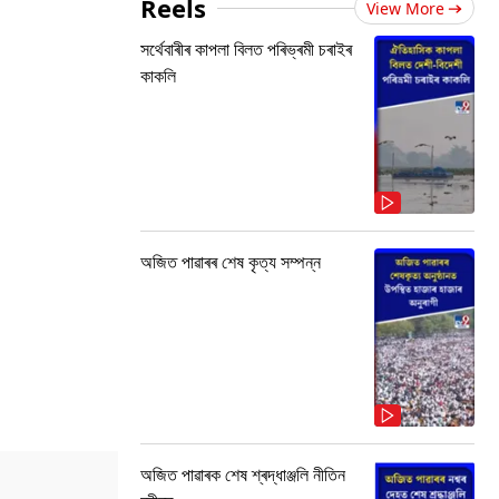
Reels
View More
সৰ্থেবাৰীৰ কাপলা বিলত পৰিভ্ৰমী চৰাইৰ
কাকলি
অজিত পাৱাৰৰ শেষ কৃত্য সম্পন্ন
অজিত পাৱাৰক শেষ শ্ৰদ্ধাঞ্জলি নীতিন