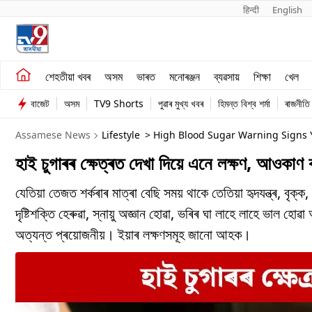
हिन्दी 
English
শেহতীয়া খবৰ
মনোৰঞ্জন
শেহতীয়া খবৰ
অসম
ভাৰত
মনোৰঞ্জন
ব্যৱসায়
শিক্ষা
খেল
অসম
ব্যৱসায়
বাজেট
অসম
TV9 Shorts
পুৱাৰ মুখ্য খবৰ
হিমন্ত বিশ্ব শৰ্মা
ৰাজনীতি
ভাৰত
Assamese News
Lifestyle
> High Blood Sugar Warning Signs 
হাই চুগাৰৰ ক্ষেত্ৰত দেখা দিয়ে এনে লক্ষণ, আওকাণ
যেতিয়া তেজত শৰ্কৰাৰ মাত্ৰা বেছি সময় থাকে তেতিয়া হৃদযন্ত্ৰ, বৃক্
দৃষ্টিশক্তি হেৰুৱা, স্নায়ু অজ্ঞান হোৱা, ভৰিৰ ঘা লাহে লাহে ভাল হোৱা
অত্যন্ত প্ৰয়োজনীয়। ইয়াৰ লক্ষণসমূহ জানো আহক।