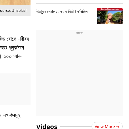
source: Unsplash
উমানন্দ দেৱালয় কোনে নিৰ্মাণ কৰিছিল
টিছ ৰোগে শৰীৰৰ
তেজত গ্লুক’জৰ
কে। ১০০ আৰু
 লক্ষণসমূহ
Videos
View More