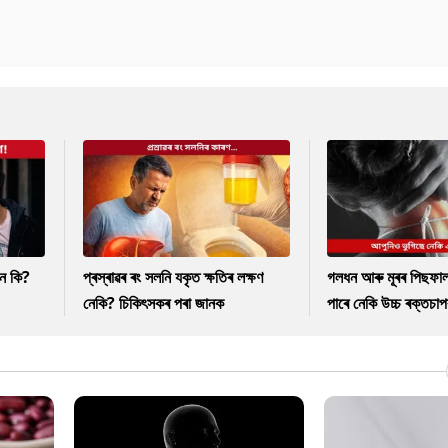
নে কি?
প্ৰস্ৰাৱৰ ৰং সলনি যকৃত ক্ষতিৰ লক্ষণ
গলধন আৰু মূৰৰ পিছফাল
নেকি? চিকিৎসকৰ পৰা জানক
পাৰে নেকি উচ্চ ৰক্তচাপ