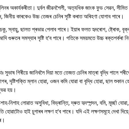
নৰ অকাৰ্যকৰীতা। দুৰ্বল জীৱনশৈলী, অত্যধিক জাংক ফুড সেৱন, সীমিত 
ন, জিনীয় কাৰকেও উচ্চ তেজৰ চেনিৰ সৃষ্টি কৰাত অৰিহণা যোগাব পাৰে।
ক, চকু, স্নায়ু, ছালত প্ৰভাৱ পেলাব পাৰে। ইয়াৰ ফলত হৃদৰোগ, ষ্ট্ৰোক, বৃ
 আদি গুৰুতৰ সমস্যাৰ সৃষ্টি হ’ব পাৰে। গতিকে সময়মতে উচ্চ ৰক্তশৰ্কৰা নিয
 সুভাষ গিৰীয়ে জানিবলৈ দিয়া মতে তেজত চেনিৰ মাত্ৰা বৃদ্ধি পালে শৰী
ভাগৰ, দৃষ্টিশক্তি ম্লান হোৱা, ওজন কমি যোৱা বা বৃদ্ধি হোৱা, ছাল শুকান হ
ুভৱ হয়।
-নিশাহ লোৱাত অসুবিধা, বিভ্ৰান্তি, দ্ৰুত হৃদস্পন্দন, বমি, মূৰ্চ্ছা যোৱ
হোৱাটোও হাই চুগাৰৰ লক্ষণ হ’ব পাৰে। যদি এই লক্ষণসমূহে দেখা দিয়ে
ৰে।