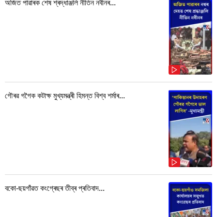
অজিত পাৱাৰক শেষ শ্ৰদ্ধাঞ্জলি নীতিন নবীনৰ...
গৌৰৱ গগৈক কটাক্ষ মুখ্যমন্ত্ৰী হিমন্ত বিশ্ব শৰ্মাৰ...
বকো-ছয়গাঁৱত কংগ্ৰেছৰ তীব্ৰ প্ৰতিবাদ...