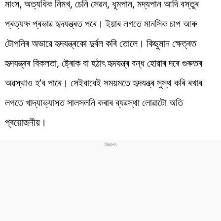
মাংস, অত্যধিক নিমখ, চেনি সেৱন, ধূমপান, মদ্যপান আদি বস্তুৰ
প্ৰত্যক্ষ প্ৰভাৱ হৃদযন্ত্ৰত পৰে। ইয়াৰ লগতে মানসিক চাপ আৰু
টোপনিৰ অভাৱে হৃদযন্ত্ৰকো দুৰ্বল কৰি তোলে। কিছুমান ক্ষেত্ৰত
হৃদযন্ত্ৰৰ বিকলতা, ষ্ট্ৰোক বা হঠাৎ হৃদযন্ত্ৰ বন্ধ হোৱাৰ দৰে গুৰুতৰ
অৱস্থাও হ’ব পাৰে। সেইবাবেই সময়মতে হৃদযন্ত্ৰ সুস্থ কৰি ৰখাৰ
লগতে খাদ্যাভ্যাসত সালসলনি কৰাৰ ব্যৱস্থা লোৱাটো অতি
প্ৰয়োজনীয়।