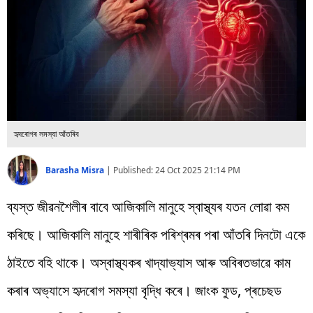
বিশ্ব
প্ৰযুক্তি
Videos
হৃদৰোগৰ সমস্যা আঁতৰিব
Barasha Misra
|
Published:
24 Oct 2025 21:14 PM
ব্যস্ত জীৱনশৈলীৰ বাবে আজিকালি মানুহে স্বাস্থ্যৰ যতন লোৱা কম
কৰিছে। আজিকালি মানুহে শাৰীৰিক পৰিশ্ৰমৰ পৰা আঁতৰি দিনটো একে
ঠাইতে বহি থাকে। অস্বাস্থ্যকৰ খাদ্যাভ্যাস আৰু অবিৰতভাৱে কাম
কৰাৰ অভ্যাসে হৃদৰোগ সমস্যা বৃদ্ধি কৰে। জাংক ফুড, প্ৰচেছড