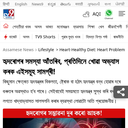
हिन्दी 
English
News9
ಕನ್ನಡ
తెలుగు
मराठी
ગુજરાતી
বাংলা
ਪੰਜਾਬੀ
AQI
শেহতীয়া খবৰ
শেহতীয়া খবৰ
অসম
ভাৰত
মনোৰঞ্জন
ব্যৱসায়
শিক্ষা
খেল
জীৱনশৈলী
ব
বাজেট
অসম
TV9 Shorts
পুৱাৰ মুখ্য খবৰ
হিমন্ত বিশ্ব শৰ্মা
ৰাজনীতি
অসম
Assamese News
Lifestyle
> Heart-Healthy Diet: Heart Problems 
ভাৰত
হৃদৰোগৰ সমস্যা আঁতৰিব, প্ৰতিদিনে খোৱা অভ্যাস
মনোৰঞ্জন
কৰক এইসমূহ সামগ্ৰী!
ব্যৱসায়
কিছুমান ক্ষেত্ৰত হৃদযন্ত্ৰৰ বিকলতা, ষ্ট্ৰোক বা হঠাৎ হৃদযন্ত্ৰ বন্ধ হোৱাৰ দৰে
শিক্ষা
গুৰুতৰ অৱস্থাও হ’ব পাৰে। সেইবাবেই সময়মতে হৃদযন্ত্ৰ সুস্থ কৰি ৰখাৰ
লগতে খাদ্যাভ্যাসত সালসলনি কৰাৰ ব্যৱস্থা লোৱাটো অতি প্ৰয়োজনীয়।
খেল
জীৱনশৈলী