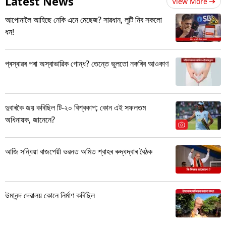
Latest News
View More
আপোনালৈ আহিছে নেকি এনে মেছেজ? সাৱধান, লুটি নিব সকলো
ধন!
প্ৰস্ৰাৱৰ পৰা অস্বাভাৱিক গোন্ধ? তেন্তে ভুলতো নকৰিব আওকাণ
দুবাৰকৈ জয় কৰিছিল টি-২০ বিশ্বকাপ; কোন এই সফলতম
অধিনায়ক, জানেনে?
আজি সন্ধিয়া বাজপেয়ী ভৱনত অমিত শ্বাহৰ ৰুদ্ধদ্বাৰ বৈঠক
উমানন্দ দেৱালয় কোনে নিৰ্মাণ কৰিছিল