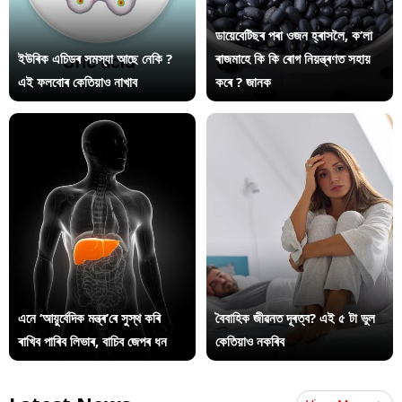
ডায়েবেটিছৰ পৰা ওজন হ্ৰাসলৈ, ক’লা
ইউৰিক এচিডৰ সমস্যা আছে নেকি ?
ৰাজমাহে কি কি ৰোগ নিয়ন্ত্ৰণত সহায়
এই ফলবোৰ কেতিয়াও নাখাব
কৰে ? জানক
এনে ‘আয়ুৰ্বেদিক মন্ত্ৰ’ৰে সুস্থ কৰি
বৈবাহিক জীৱনত দূৰত্ব? এই ৫ টা ভুল
ৰাখিব পাৰিব লিভাৰ, বাচিব জেপৰ ধন
কেতিয়াও নকৰিব