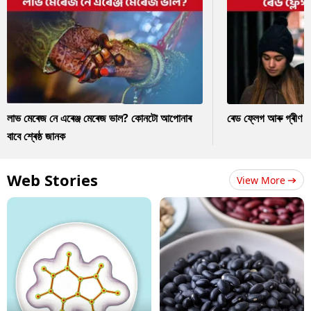
লাভ মেৰেজ নে এৰেঞ্জ মেৰেজ ভাল? কোনটো আপোনাৰ
ৰেড ফ্লেগ আৰু গ্ৰীণ ফ
বাবে শ্ৰেষ্ঠ জানক
Web Stories
View More