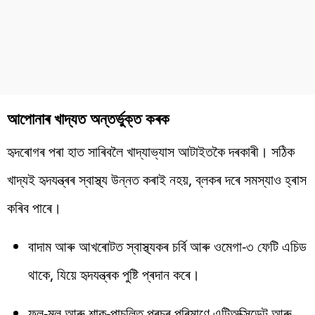
আপোনাৰ খাদ্যত অন্তৰ্ভুক্ত কৰক
হৃদৰোগৰ পৰা হাত সাৰিবলৈ খাদ্যাভ্যাস আটাইতকৈ দৰকাৰী। সঠিক
খাদ্যই হৃদযন্ত্ৰৰ স্বাস্থ্য উন্নত কৰাই নহয়, ব্লকৰ দৰে সমস্যাও হ্ৰাস
কৰিব পাৰে।
বাদাম আৰু আখৰোটত স্বাস্থ্যকৰ চৰ্বি আৰু ওমেগা-৩ ফেটি এচিড
থাকে, যিয়ে হৃদযন্ত্ৰক পুষ্টি প্ৰদান কৰে।
ফল-মূল আৰু শাক-পাচলিত প্ৰচুৰ পৰিমাণে এন্টিঅক্সিডেন্ট আৰু