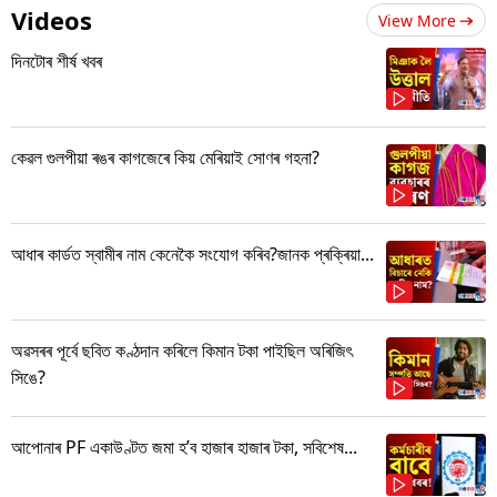
Videos
View More
দিনটোৰ শীৰ্ষ খবৰ
কেৱল গুলপীয়া ৰঙৰ কাগজেৰে কিয় মেৰিয়াই সোণৰ গহনা?
আধাৰ কাৰ্ডত স্বামীৰ নাম কেনেকৈ সংযোগ কৰিব?জানক প্ৰক্ৰিয়া...
অৱসৰৰ পূৰ্বে ছবিত কণ্ঠদান কৰিলে কিমান টকা পাইছিল অৰিজিৎ
সিঙে?
আপোনাৰ PF একাউণ্টত জমা হ’ব হাজাৰ হাজাৰ টকা, সবিশেষ...