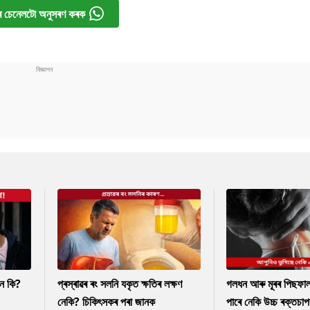
 চেনেলটো অনুসৰণ কৰক
নে কি?
প্ৰস্ৰাৱৰ ৰং সলনি যকৃত ক্ষতিৰ লক্ষণ
গলধন আৰু মূৰৰ পিছফাল
নেকি? চিকিৎসকৰ পৰা জানক
পাৰে নেকি উচ্চ ৰক্তচাপ