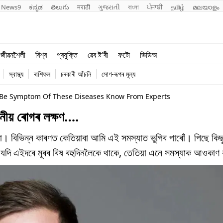
News9
ಕನ್ನಡ
తెలుగు
मराठी
ગુજરાતી
বাংলা
ਪੰਜਾਬੀ
தமிழ்
മലയാളം
শিক্ষা
বিশ্ব
জীৱনশৈলী
বিশ্ব
প্ৰযুক্তি
ৱেব ষ্ট'ৰী
ফটো
ভিডিঅ
খেল
প্ৰযুক্তি
স্বাস্থ্য
ৰাশিফল
চৰকাৰী আঁচনি
সোণ-ৰূপৰ মূল্য
জীৱনশৈলী
 Be Symptom Of These Diseases Know From Experts
্তনীয় ৰোগৰ লক্ষণ….
া। বিভিন্ন কাৰণত কেতিয়াবা আমি এই সমস্যাত ভুগিব পাৰোঁ। পিছে কিছ
। যদি এইদৰে মূৰৰ বিষ বহুদিনলৈকে থাকে, তেতিয়া এনে সমস্যাক আওকাণ