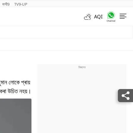
मनी9
TV9-UP
AQI
Videos
ুমান লোকে প্ৰায়
 কৰা উচিত নহয়।