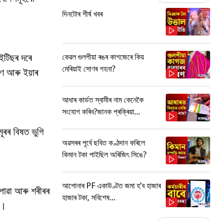
দিনটোৰ শীৰ্ষ খবৰ
াইটিছৰ দৰে
কেৱল গুলপীয়া ৰঙৰ কাগজেৰে কিয়
মেৰিয়াই সোণৰ গহনা?
ণ আৰু ইয়াৰ
আধাৰ কাৰ্ডত স্বামীৰ নাম কেনেকৈ
সংযোগ কৰিব?জানক প্ৰক্ৰিয়া...
ূৰৰ বিষত ভুগি
অৱসৰৰ পূৰ্বে ছবিত কণ্ঠদান কৰিলে
কিমান টকা পাইছিল অৰিজিৎ সিঙে?
আপোনাৰ PF একাউণ্টত জমা হ’ব হাজাৰ
 পোৱা আৰু শৰীৰৰ
হাজাৰ টকা, সবিশেষ...
়।