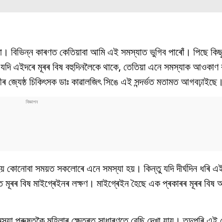
া। বিভিন্ন কাৰণত কেতিয়াবা আমি এই সমস্যাত ভুগিব পাৰোঁ। পিছে কিছ
। যদি এইদৰে মূৰৰ বিষ বহুদিনলৈকে থাকে, তেতিয়া এনে সমস্যাক আওকাণ
লীৰ জ্যেষ্ঠ চিকিৎসক ডাঃ কাৱালজিৎ সিঙে এই সন্দৰ্ভত মতামত আগবঢ়াইছে
় কোনোবা সময়ত সকলোৰে এনে সমস্যা হয়। কিন্তু যদি দীৰ্ঘদিন ধৰি এই
ে মূৰৰ বিষ মাইগ্ৰেইনৰ লক্ষণ। মাইগ্ৰেইন হৈছে এক প্ৰকাৰৰ মূৰৰ বিষ
্যা পুৰুষতকৈ মহিলাৰ ক্ষেত্ৰত সাধাৰণতে বেছি দেখা যায়। তদুপৰি এই