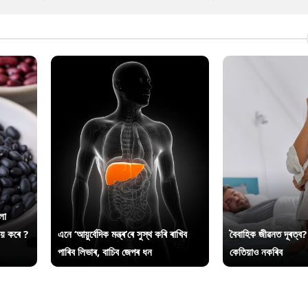
লা
ায় কৰে ?
এনে ‘আয়ুৰ্বেদিক মন্ত্ৰ’ৰে সুস্থ কৰি ৰাখিব
বৈবাহিক জীৱনত দূৰত্ব?
পাৰিব লিভাৰ, বাচিব জেপৰ ধন
কেতিয়াও নকৰিব