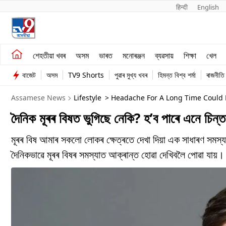
हिन्दी 
English
শেহতীয়া খবৰ
মনোৰঞ্জন
শেহতীয়া খবৰ
অসম
ভাৰত
মনোৰঞ্জন
ব্যৱসায়
শিক্ষা
খেল
অসম
ব্যৱসায়
বাজেট
অসম
TV9 Shorts
পুৱাৰ মুখ্য খবৰ
হিমন্ত বিশ্ব শৰ্মা
ৰাজনীতি
ভাৰত
Assamese News
Lifestyle
> Headache For A Long Time Could
দৈনিক মূৰৰ বিষত ভুগিছে নেকি? হ’ব পাৰে এনে চিন
মূৰৰ বিষ আমাৰ সকলো লোকৰ ক্ষেত্ৰতে দেখা দিয়া এক সাধাৰণ সমস্য
দৈনিকভাৱে মূৰৰ বিষৰ সমস্যাত আক্ৰান্ত হোৱা দেখিবলৈ পোৱা যায়