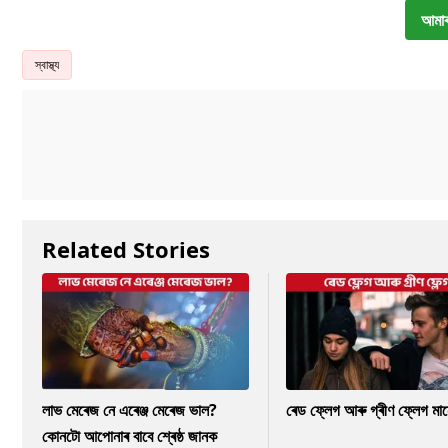
আমাৰ
স্বাস্থ্য
Related Stories
লাভ মেৰেজ নে এৰেঞ্জ মেৰেজ ভাল?
ৰেড ফ্লেগ আৰু গ্ৰীণ ফ্লেগ মা
কোনটো আপোনাৰ বাবে শ্ৰেষ্ঠ জানক