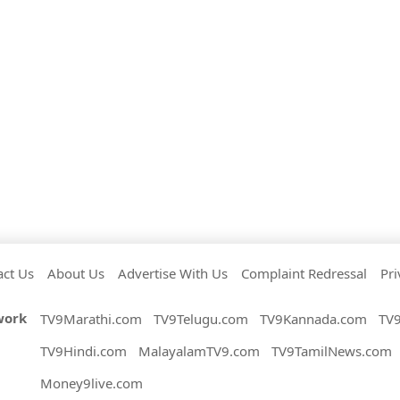
act Us
About Us
Advertise With Us
Complaint Redressal
Pri
work
TV9Marathi.com
TV9Telugu.com
TV9Kannada.com
TV
TV9Hindi.com
MalayalamTV9.com
TV9TamilNews.com
Money9live.com