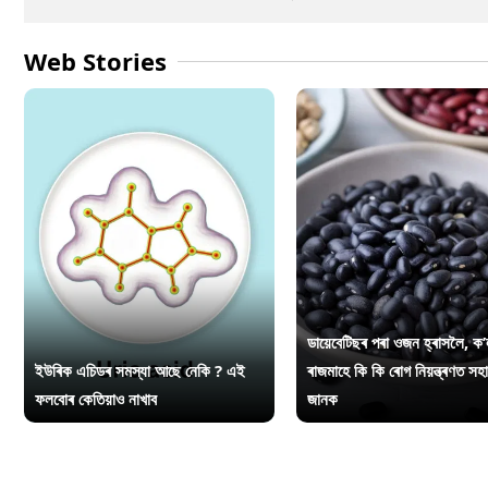
Web Stories
ডায়েবেটিছৰ পৰা ওজন হ্ৰাসলৈ, ক’
ইউৰিক এচিডৰ সমস্যা আছে নেকি ? এই
ৰাজমাহে কি কি ৰোগ নিয়ন্ত্ৰণত সহ
ফলবোৰ কেতিয়াও নাখাব
জানক