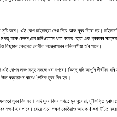
ৃষ্টি কৰে। এই ৰোগ চাইনাছত দেখা দিয়ে আৰু মূৰৰ বিষো হয়। চাইনাচ
জু আৰু মেৰুদণ্ডৰ চাৰিওফালে থকা কলাত হোৱা এক প্ৰকাৰৰ সংক্ৰম
দিও কিছুমান ক্ষেত্ৰত ৰোগীক অস্ত্ৰোপচাৰ কৰিবলগীয়া হ’ব পাৰে।
এই ৰোগৰ লক্ষণসমূহ সহজে ধৰা নপৰে। কিন্তু যদি আপুনি দীৰ্ঘদিন ধৰি ম
চ্চ ৰক্তচাপৰ বাবেও দৈনিক মূৰৰ বিষ হয়।
ো মূৰৰ বিষ হয়। যদি মূৰৰ বিষৰ লগতে মূৰ ঘূৰোৱা, দৃষ্টিশক্তি হ্ৰাস
টিউমাৰৰ লক্ষণ হ’ব পাৰে। সেয়ে এনে লক্ষণ কেতিয়াও আওকাণ কৰা উচিত নহয