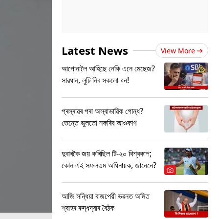
Latest News
View More
আপোনালৈ আহিছে নেকি এনে মেছেজ?
সাৱধান, লুটি নিব সকলো ধন!
প্ৰস্ৰাৱৰ পৰা অস্বাভাৱিক গোন্ধ?
তেন্তে ভুলতো নকৰিব আওকাণ
দুবাৰকৈ জয় কৰিছিল টি-২০ বিশ্বকাপ;
কোন এই সফলতম অধিনায়ক, জানেনে?
আজি সন্ধিয়া বাজপেয়ী ভৱনত অমিত
শ্বাহৰ ৰুদ্ধদ্বাৰ বৈঠক