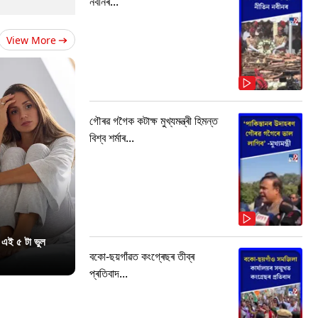
নবীনৰ...
View More
গৌৰৱ গগৈক কটাক্ষ মুখ্যমন্ত্ৰী হিমন্ত
বিশ্ব শৰ্মাৰ...
 এই ৫ টা ভুল
বকো-ছয়গাঁৱত কংগ্ৰেছৰ তীব্ৰ
প্ৰতিবাদ...