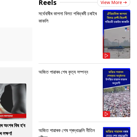
Reels
View More
সৰ্থেবাৰীৰ কাপলা বিলত পৰিভ্ৰমী চৰাইৰ
কাকলি
অজিত পাৱাৰৰ শেষ কৃত্য সম্পন্ন
ৰ অংশৰ বিষ হ’ব
অজিত পাৱাৰক শেষ শ্ৰদ্ধাঞ্জলি নীতিন
ৰ লক্ষণ!