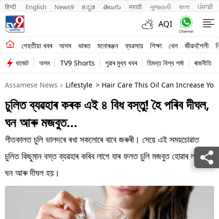
हिन्दी 
English
News9
ಕನ್ನಡ
తెలుగు
मराठी
ગુજરાતી
বাংলা
ਪੰਜਾਬੀ
AQI
শেহতীয়া খবৰ
শেহতীয়া খবৰ
অসম
ভাৰত
মনোৰঞ্জন
ব্যৱসায়
শিক্ষা
খেল
জীৱনশৈলী
ব
বাজেট
অসম
TV9 Shorts
পুৱাৰ মুখ্য খবৰ
হিমন্ত বিশ্ব শৰ্মা
ৰাজনীতি
অসম
Assamese News
Lifestyle
> Hair Care This Oil Can Increase Yo
ভাৰত
চুলিত ব্যৱহাৰ কৰক এই ৪ বিধ বস্তু! হৈ পৰিব দীঘল,
মনোৰঞ্জন
ঘন আৰু মজবুত…
ব্যৱসায়
শীতকালত চুলি ভালদৰে ৰখা সকলোৰে বাবে জৰুৰী। সেয়ে এই সময়চোৱাত
শিক্ষা
চুলিত কিছুমান বস্ত ব্যৱহাৰ কৰিব লাগে যাৰ ফলত চুলি মজবুত হোৱাৰ লগতে
ঘন আৰু দীঘল হয়।
খেল
জীৱনশৈলী