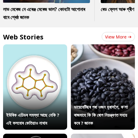
লাভ মেৰেজ নে এৰেঞ্জ মেৰেজ ভাল? কোনটো আপোনাৰ
ৰেড ফ্লেগ আৰু গ্ৰীণ ফ
বাবে শ্ৰেষ্ঠ জানক
Web Stories
View More
ডায়েবেটিছৰ পৰা ওজন হ্ৰাসলৈ, ক’লা
ইউৰিক এচিডৰ সমস্যা আছে নেকি ?
ৰাজমাহে কি কি ৰোগ নিয়ন্ত্ৰণত সহায়
এই ফলবোৰ কেতিয়াও নাখাব
কৰে ? জানক