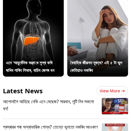
এনে ‘আয়ুৰ্বেদিক মন্ত্ৰ’ৰে সুস্থ কৰি
বৈবাহিক জীৱনত দূৰত্ব? এই ৫ টা ভুল
ৰাখিব পাৰিব লিভাৰ, বাচিব জেপৰ ধন
কেতিয়াও নকৰিব
Latest News
View More
আপোনালৈ আহিছে নেকি এনে মেছেজ? সাৱধান, লুটি নিব সকলো
ধন!
প্ৰস্ৰাৱৰ পৰা অস্বাভাৱিক গোন্ধ? তেন্তে ভুলতো নকৰিব আওকাণ