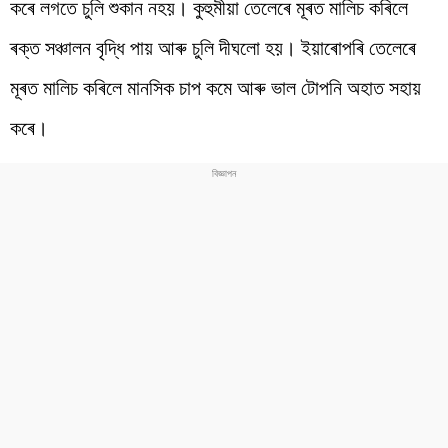
কৰে লগতে চুলি শুকান নহয়। কুহুমীয়া তেলেৰে মূৰত মালিচ কৰিলে
ৰক্ত সঞ্চালন বৃদ্ধি পায় আৰু চুলি দীঘলো হয়। ইয়াৰোপৰি তেলেৰে
মূৰত মালিচ কৰিলে মানসিক চাপ কমে আৰু ভাল টোপনি অহাত সহায়
কৰে।