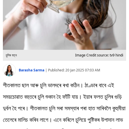
বিশ্ব
প্ৰযুক্তি
Videos
চুলিৰ যত্ন
Image Credit source: tv9 hindi
Barasha Sarma
|
Published:
20 Jan 2025 07:03 AM
শীতকালত ছাল আৰু চুলি ভালদৰে ৰখা কঠিন। ঠাণ্ডাৰ বাবে এই
সময়চোৱাত বহুতৰে চুলি শুকান হৈ ফাঁটি যায়। ইয়াৰ ফলত চুলিৰ গুড়ি
দুৰ্বল হৈ পৰে। শীতকালত চুলি সৰা সমস্যাৰ পৰা হাত সাৰিবলৈ কুহুমীয়া
তেলেৰে মালিচ কৰিব লাগে। এনে কৰিলে চুলিয়ে পুষ্টিকৰ উপাদান লাভ