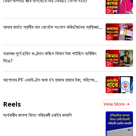
কেৱল গুলপীয়া ৰঙৰ কাগজেৰে কিয় মেৰিয়াই সোণৰ গহনা?
আধাৰ কাৰ্ডত স্বামীৰ নাম কেনেকৈ সংযোগ কৰিব?জানক প্ৰক্ৰিয়া...
অৱসৰৰ পূৰ্বে ছবিত কণ্ঠদান কৰিলে কিমান টকা পাইছিল অৰিজিৎ
সিঙে?
আপোনাৰ PF একাউণ্টত জমা হ’ব হাজাৰ হাজাৰ টকা, সবিশেষ...
Reels
View More
সৰ্থেবাৰীৰ কাপলা বিলত পৰিভ্ৰমী চৰাইৰ কাকলি