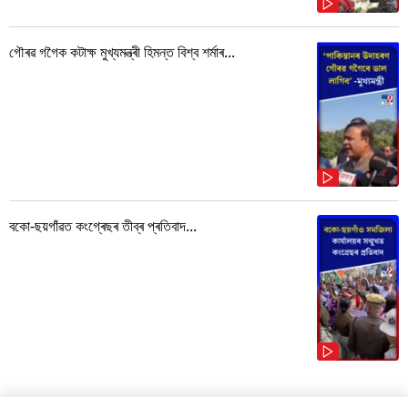
গৌৰৱ গগৈক কটাক্ষ মুখ্যমন্ত্ৰী হিমন্ত বিশ্ব শৰ্মাৰ...
বকো-ছয়গাঁৱত কংগ্ৰেছৰ তীব্ৰ প্ৰতিবাদ...