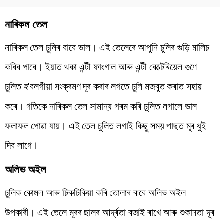
নাৰিকল তেল
নাৰিকল তেল চুলিৰ বাবে ভাল। এই তেলেৰে আপুনি চুলিৰ গুড়ি মালিচ
কৰিব পাৰে। ইয়াত থকা এন্টী ফাংগাল আৰু এন্টী বেক্টেৰিয়েল গুণে
চুলিত হ’বলগীয়া সংক্ৰমণ দূৰ কৰাৰ লগতে চুলি মজবুত কৰাত সহায়
কৰে। গতিকে নাৰিকল তেল সামান্য গৰম কৰি চুলিত লগালে ভাল
ফলাফল পোৱা যায়। এই তেল চুলিত লগাই কিছু সময় পাছত মূৰ ধুই
দিব লাগে।
অলিভ অইল
চুলিক কোমল আৰু চিকচিকিয়া কৰি তোলাৰ বাবে অলিভ অইল
উপকাৰী। এই তেলে মূৰৰ ছালৰ আৰ্দ্ৰতা বজাই ৰাখে আৰু শুকানতা দূৰ