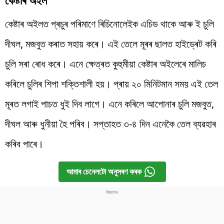
কেষ্টাৰ অইলত প্ৰচুৰ পৰিমাণে ৰিচিনোলেইক এচিড থাকে আৰু ই চুলি
দীঘল, মজবুত কৰাত সহায় কৰে। এই তেলে মূৰৰ ছালত হাইড্ৰেট কৰি
চুলি সৰা ৰোধ কৰে। এনে ক্ষেত্ৰত কুহুমীয়া কেষ্টাৰ অইলেৰে মালিচ
কৰিলে চুলিৰ শিপা শক্তিশালী হয়। প্ৰায় ২০ মিনিটমান সময় এই তেল
মূৰত লগাই পাচত ধুই দিব লাগে। এনে কৰিলে আপোনাৰ চুলি মজবুত,
দীঘল আৰু ধুনীয়া হৈ পৰিব। সপ্তাহত ৩-৪ দিন এনেকৈ তেল ব্যৱহাৰ
কৰিব পাৰে।
আমাৰ চেনেলটো অনুসৰণ কৰক