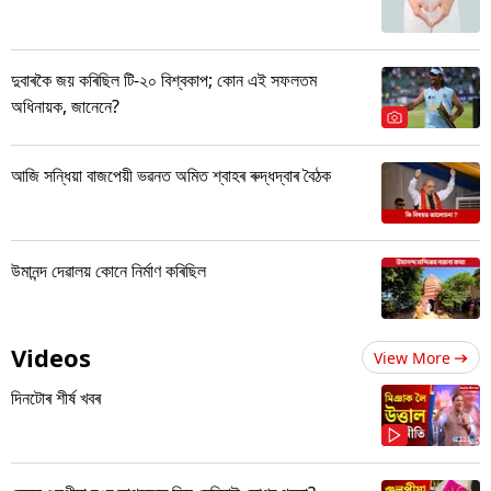
দুবাৰকৈ জয় কৰিছিল টি-২০ বিশ্বকাপ; কোন এই সফলতম
অধিনায়ক, জানেনে?
আজি সন্ধিয়া বাজপেয়ী ভৱনত অমিত শ্বাহৰ ৰুদ্ধদ্বাৰ বৈঠক
উমানন্দ দেৱালয় কোনে নিৰ্মাণ কৰিছিল
Videos
View More
দিনটোৰ শীৰ্ষ খবৰ