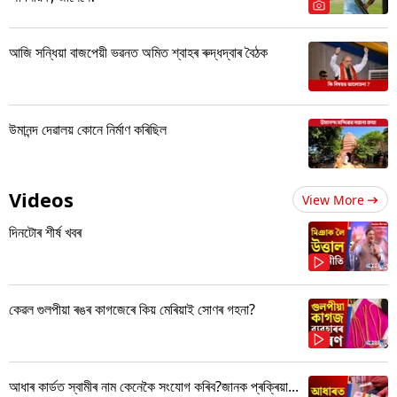
আজি সন্ধিয়া বাজপেয়ী ভৱনত অমিত শ্বাহৰ ৰুদ্ধদ্বাৰ বৈঠক
উমানন্দ দেৱালয় কোনে নিৰ্মাণ কৰিছিল
Videos
View More
দিনটোৰ শীৰ্ষ খবৰ
কেৱল গুলপীয়া ৰঙৰ কাগজেৰে কিয় মেৰিয়াই সোণৰ গহনা?
আধাৰ কাৰ্ডত স্বামীৰ নাম কেনেকৈ সংযোগ কৰিব?জানক প্ৰক্ৰিয়া...