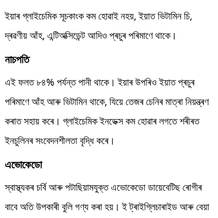
ইয়াৰ গ্লাইচেমিক সূচকাংক কম হোৱাই নহয়, ইয়াত ভিটামিন চি,
দ্ৰৱণীয় আঁহ, এন্টিঅক্সিডেন্ট আদিও প্ৰচুৰ পৰিমাণে থাকে।
নাচপতি
এই ফলত ৮৪% পৰ্যন্ত পানী থাকে। ইয়াৰ উপৰিও ইয়াত প্ৰচুৰ
পৰিমাণে আঁহ আৰু ভিটামিন থাকে, যিয়ে তেজৰ চেনিৰ মাত্ৰা নিয়ন্ত্ৰণ
কৰাত সহায় কৰে। গ্লাইচেমিক ইনডেক্স কম হোৱাৰ লগতে শৰীৰত
ইনচুলিনৰ সংবেদনশীলতা বৃদ্ধি কৰে।
এভোকেডো
স্বাস্থ্যকৰ চৰ্বি আৰু পটাছিয়ামযুক্ত এভোকেডো ডায়েবেটিছ ৰোগীৰ
বাবে অতি উপকাৰী বুলি গণ্য কৰা হয়। ই ট্ৰাইগ্লিচাৰাইড আৰু বেয়া