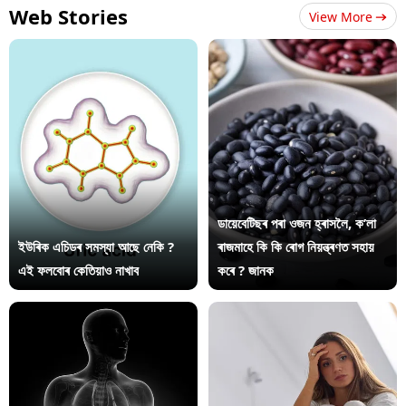
Web Stories
View More
ডায়েবেটিছৰ পৰা ওজন হ্ৰাসলৈ, ক’লা
ইউৰিক এচিডৰ সমস্যা আছে নেকি ?
ৰাজমাহে কি কি ৰোগ নিয়ন্ত্ৰণত সহায়
এই ফলবোৰ কেতিয়াও নাখাব
কৰে ? জানক