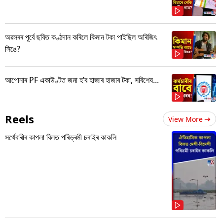
অৱসৰৰ পূৰ্বে ছবিত কণ্ঠদান কৰিলে কিমান টকা পাইছিল অৰিজিৎ
সিঙে?
আপোনাৰ PF একাউণ্টত জমা হ’ব হাজাৰ হাজাৰ টকা, সবিশেষ...
Reels
View More
সৰ্থেবাৰীৰ কাপলা বিলত পৰিভ্ৰমী চৰাইৰ কাকলি