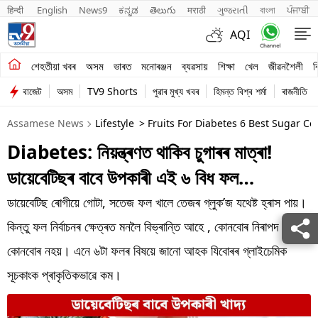
हिन्दी 
English
News9
ಕನ್ನಡ
తెలుగు
मराठी
ગુજરાતી
বাংলা
ਪੰਜਾਬੀ
AQI
শেহতীয়া খবৰ
শেহতীয়া খবৰ
অসম
ভাৰত
মনোৰঞ্জন
ব্যৱসায়
শিক্ষা
খেল
জীৱনশৈলী
ব
বাজেট
অসম
TV9 Shorts
পুৱাৰ মুখ্য খবৰ
হিমন্ত বিশ্ব শৰ্মা
ৰাজনীতি
অসম
Assamese News
Lifestyle
> Fruits For Diabetes 6 Best Sugar Con
ভাৰত
Diabetes: নিয়ন্ত্ৰণত থাকিব চুগাৰৰ মাত্ৰা!
মনোৰঞ্জন
ডায়েবেটিছৰ বাবে উপকাৰী এই ৬ বিধ ফল…
ব্যৱসায়
ডায়েবেটিছ ৰোগীয়ে গোটা, সতেজ ফল খালে তেজৰ গ্লুক’জ যথেষ্ট হ্ৰাস পায়।
শিক্ষা
কিন্তু ফল নিৰ্বাচনৰ ক্ষেত্ৰত মনলৈ বিভ্ৰান্তি আহে , কোনবোৰ নিৰাপদ আৰু
কোনবোৰ নহয়। এনে ৬টা ফলৰ বিষয়ে জানো আহক যিবোৰৰ গ্লাইচেমিক
খেল
সূচকাংক প্ৰাকৃতিকভাৱে কম।
জীৱনশৈলী