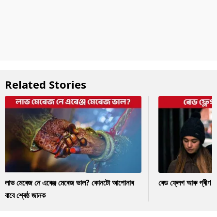
Related Stories
লাভ মেৰেজ নে এৰেঞ্জ মেৰেজ ভাল? কোনটো আপোনাৰ
ৰেড ফ্লেগ আৰু গ্ৰীণ ফ
বাবে শ্ৰেষ্ঠ জানক