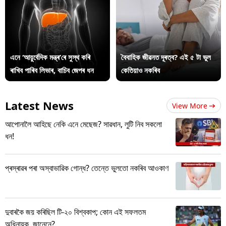
এনে ‘আয়ুৰ্বেদিক মন্ত্ৰ’ৰে সুস্থ কৰি
বৈবাহিক জীৱনত দূৰত্ব? এই ৫ টা ভুল
ৰাখিব পাৰিব লিভাৰ, বাচিব জেপৰ ধন
কেতিয়াও নকৰিব
Latest News
View More
আপোনালৈ আহিছে নেকি এনে মেছেজ? সাৱধান, লুটি নিব সকলো
ধন!
প্ৰস্ৰাৱৰ পৰা অস্বাভাৱিক গোন্ধ? তেন্তে ভুলতো নকৰিব আওকাণ
দুবাৰকৈ জয় কৰিছিল টি-২০ বিশ্বকাপ; কোন এই সফলতম
অধিনায়ক, জানেনে?