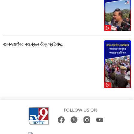
বকো-ছয়গাঁৱত কংগ্ৰেছৰ তীব্ৰ প্ৰতিবাদ...
FOLLOW US ON