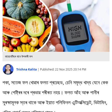
বিশ্ব
প্ৰযুক্তি
Videos
ডায়েবেটিছৰ বাবে উপকাৰী ফল
Trishna Kalita
|
Published:
22 Nov 2025 20:14 PM
পকা, সতেজ ফল খোৱাৰ ফলত প্ৰচেছড, চেনি সমৃদ্ধ খাদ্য যেনে কেক
আৰু পেষ্ট্ৰিৰ দৰে প্ৰভাৱ শৰীৰত নহয়। ফলত আঁহ আৰু পানীৰ
সুৰক্ষামূলক স্তৰ থাকে আৰু ইয়াত পলিফিনল এন্টিঅক্সিডেন্ট, ভিটামিন,