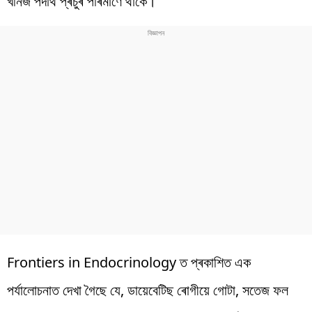
খনিজ পদাৰ্থ প্ৰচুৰ পৰিমাণে থাকে।
Frontiers in Endocrinology ত প্ৰকাশিত এক
পৰ্যালোচনাত দেখা গৈছে যে, ডায়েবেটিছ ৰোগীয়ে গোটা, সতেজ ফল