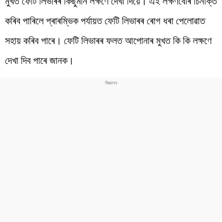
মুখত ফেটি লিভাৰৰ কিছুমান লক্ষণে দেখা দিয়ে। এই লক্ষণবোৰ চিনাক্ত
কৰিব পাৰিলে প্ৰাৰম্ভিক পৰ্যায়ত ফেটি লিভাৰৰ ৰোগ ধৰা পেলোৱাত
সহায় কৰিব পাৰে। ফেটি লিভাৰৰ ফলত আপোনাৰ মুখত কি কি লক্ষণে
দেখা দিব পাৰে জানক।