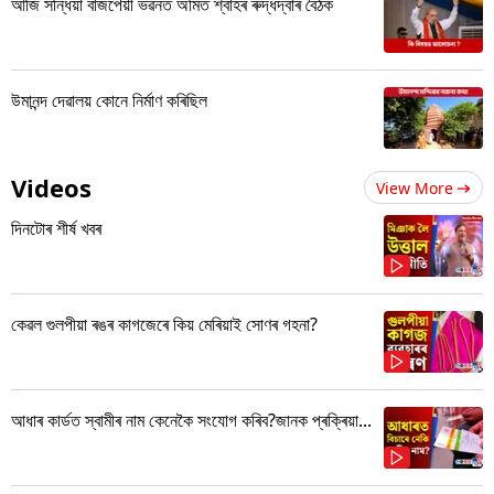
আজি সন্ধিয়া বাজপেয়ী ভৱনত অমিত শ্বাহৰ ৰুদ্ধদ্বাৰ বৈঠক
উমানন্দ দেৱালয় কোনে নিৰ্মাণ কৰিছিল
Videos
View More
দিনটোৰ শীৰ্ষ খবৰ
কেৱল গুলপীয়া ৰঙৰ কাগজেৰে কিয় মেৰিয়াই সোণৰ গহনা?
আধাৰ কাৰ্ডত স্বামীৰ নাম কেনেকৈ সংযোগ কৰিব?জানক প্ৰক্ৰিয়া...