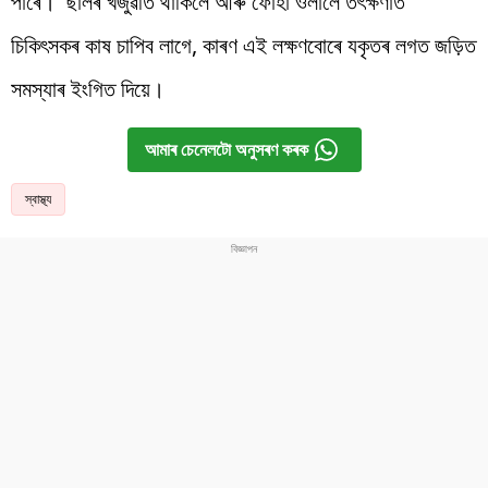
পাৰে। ছালৰ খজুৱতি থাকিলে আৰু ফোঁহা ওলালে তৎক্ষণাত
চিকিৎসকৰ কাষ চাপিব লাগে, কাৰণ এই লক্ষণবোৰে যকৃতৰ লগত জড়িত
সমস্যাৰ ইংগিত দিয়ে।
আমাৰ চেনেলটো অনুসৰণ কৰক
স্বাস্থ্য