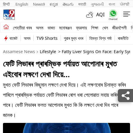
हिन्दी 
English
News9
ಕನ್ನಡ
తెలుగు
मराठी
ગુજરાતી
বাংলা
ਪੰਜਾਬੀ
AQI
শেহতীয়া খবৰ
শেহতীয়া খবৰ
অসম
ভাৰত
মনোৰঞ্জন
ব্যৱসায়
শিক্ষা
খেল
জীৱনশৈলী
ব
বাজেট
অসম
TV9 Shorts
পুৱাৰ মুখ্য খবৰ
হিমন্ত বিশ্ব শৰ্মা
ৰাজনীতি
অসম
Assamese News
Lifestyle
> Fatty Liver Signs On Face: Early S
ভাৰত
ফেটি লিভাৰৰ প্ৰাৰম্ভিক পৰ্যায়ত আপোনাৰ মুখত
মনোৰঞ্জন
এইবোৰ লক্ষণে দেখা দিয়ে…
ব্যৱসায়
মুখত ফেটি লিভাৰৰ কিছুমান লক্ষণে দেখা দিয়ে। এই লক্ষণবোৰ চিনাক্ত কৰিব
শিক্ষা
পাৰিলে প্ৰাৰম্ভিক পৰ্যায়ত ফেটি লিভাৰৰ ৰোগ ধৰা পেলোৱাত সহায় কৰিব
পাৰে। ফেটি লিভাৰৰ ফলত আপোনাৰ মুখত কি কি লক্ষণে দেখা দিব পাৰে
খেল
জানক।
জীৱনশৈলী