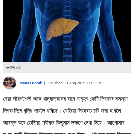
বিশ্ব
প্ৰযুক্তি
Videos
প্ৰতীকী ফটো
Manas Borah
|
Published:
31 Aug 2025 17:05 PM
বেয়া জীৱনশৈলী আৰু খাদ্যাভ্যাসৰ বাবে মানুহৰ ফেটি লিভাৰৰ সমস্যা
দিনক দিনে বৃদ্ধি পাবলৈ ধৰিছে। যেতিয়া লিভাৰত চৰ্বি জমা হ’বলৈ
আৰম্ভ কৰে তেতিয়া শৰীৰত কিছুমান লক্ষণে দেখা দিয়ে। আপোনাৰ