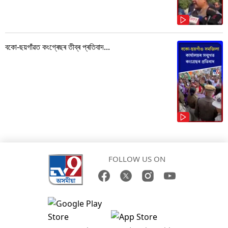
বকো-ছয়গাঁৱত কংগ্ৰেছৰ তীব্ৰ প্ৰতিবাদ...
FOLLOW US ON