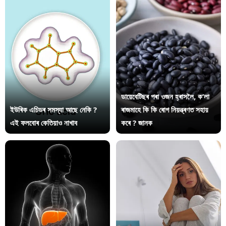
ডায়েবেটিছৰ পৰা ওজন হ্ৰাসলৈ, ক’লা
ইউৰিক এচিডৰ সমস্যা আছে নেকি ?
ৰাজমাহে কি কি ৰোগ নিয়ন্ত্ৰণত সহায়
এই ফলবোৰ কেতিয়াও নাখাব
কৰে ? জানক