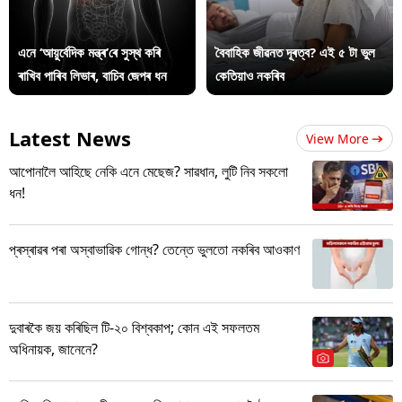
এনে ‘আয়ুৰ্বেদিক মন্ত্ৰ’ৰে সুস্থ কৰি
বৈবাহিক জীৱনত দূৰত্ব? এই ৫ টা ভুল
ৰাখিব পাৰিব লিভাৰ, বাচিব জেপৰ ধন
কেতিয়াও নকৰিব
Latest News
View More
আপোনালৈ আহিছে নেকি এনে মেছেজ? সাৱধান, লুটি নিব সকলো
ধন!
প্ৰস্ৰাৱৰ পৰা অস্বাভাৱিক গোন্ধ? তেন্তে ভুলতো নকৰিব আওকাণ
দুবাৰকৈ জয় কৰিছিল টি-২০ বিশ্বকাপ; কোন এই সফলতম
অধিনায়ক, জানেনে?