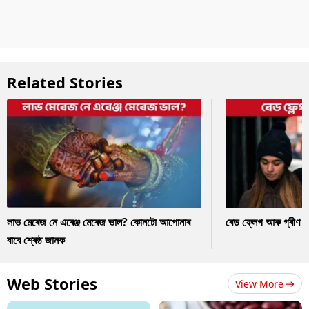
Related Stories
লাভ মেৰেজ নে এৰেঞ্জ মেৰেজ ভাল? কোনটো আপোনাৰ
ৰেড ফ্লেগ আৰু গ্ৰীণ ফ
বাবে শ্ৰেষ্ঠ জানক
Web Stories
View More