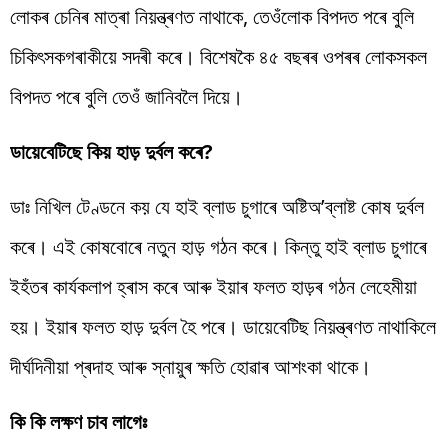
লোকৰ চেনিৰ মাত্ৰা
নিয়ন্ত্ৰণত
নাথাকে, তেওঁলোক বিপদত পৰে
বুলি
চিকিৎসকগৰাকীয়ে
সদৰী
কৰে। বিশেষকৈ ৪৫ বছৰৰ ওপৰৰ লোকসকল
বিপদত পৰে
বুলি
তেওঁ
জানিবলৈ
দিয়ে
।
ডায়েবেটিছে
কিয়
হাড়
দুৰ্বল কৰে?
ডাঃ নিখিল টেণ্ডনে
কয়
যে
হাই
ব্লাড
চুগাৰে
অষ্টিঅ’ব্লাষ্ট
কোষ দুৰ্বল
কৰে। এই কোষবোৰে নতুন
হাড়
গঠন কৰে। কিন্তু
হাই
ব্লাড
চুগাৰে
ইহঁতৰ
কাৰ্যকলাপ হ্ৰাস কৰে
আৰু
ইয়াৰ
ফলত
হাড়ৰ
গঠন
লেহেমীয়া
হয়
।
ইয়াৰ
ফলত
হাড়
দুৰ্বল হৈ পৰে।
ডায়েবেটিছ
নিয়ন্ত্ৰণত
নাথাকিলে
দীৰ্ঘদিনীয়া
প্ৰদাহ
আৰু
স্নায়ুৰ
ক্ষতি হোৱাৰ আশংকা থাকে।
কি
কি
লক্ষণ চাব
লাগেঃ