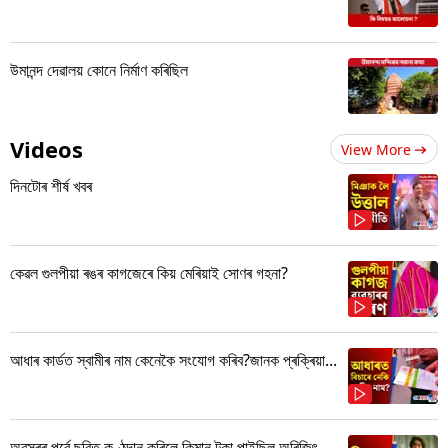
উমানন্দ দেৱালয় কোনে নিৰ্মাণ কৰিছিল
Videos
View More
দিনটোৰ শীৰ্ষ খবৰ
কেৱল গুলপীয়া ৰঙৰ কাগজেৰে কিয় মেৰিয়াই সোণৰ গহনা?
আধাৰ কাৰ্ডত স্বামীৰ নাম কেনেকৈ সংযোগ কৰিব?জানক প্ৰক্ৰিয়া...
অৱসৰৰ পূৰ্বে ছবিত কণ্ঠদান কৰিলে কিমান টকা পাইছিল অৰিজিৎ