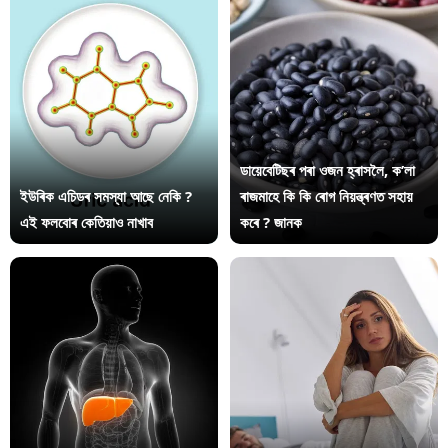
ডায়েবেটিছৰ পৰা ওজন হ্ৰাসলৈ, ক’লা
ইউৰিক এচিডৰ সমস্যা আছে নেকি ?
ৰাজমাহে কি কি ৰোগ নিয়ন্ত্ৰণত সহায়
এই ফলবোৰ কেতিয়াও নাখাব
কৰে ? জানক