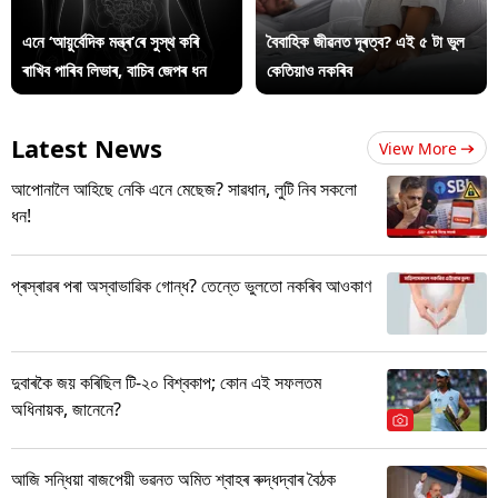
এনে ‘আয়ুৰ্বেদিক মন্ত্ৰ’ৰে সুস্থ কৰি
বৈবাহিক জীৱনত দূৰত্ব? এই ৫ টা ভুল
ৰাখিব পাৰিব লিভাৰ, বাচিব জেপৰ ধন
কেতিয়াও নকৰিব
Latest News
View More
আপোনালৈ আহিছে নেকি এনে মেছেজ? সাৱধান, লুটি নিব সকলো
ধন!
প্ৰস্ৰাৱৰ পৰা অস্বাভাৱিক গোন্ধ? তেন্তে ভুলতো নকৰিব আওকাণ
দুবাৰকৈ জয় কৰিছিল টি-২০ বিশ্বকাপ; কোন এই সফলতম
অধিনায়ক, জানেনে?
আজি সন্ধিয়া বাজপেয়ী ভৱনত অমিত শ্বাহৰ ৰুদ্ধদ্বাৰ বৈঠক