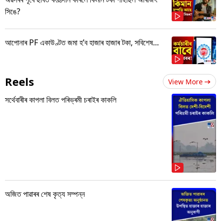
সিঙে?
আপোনাৰ PF একাউণ্টত জমা হ’ব হাজাৰ হাজাৰ টকা, সবিশেষ...
Reels
View More
সৰ্থেবাৰীৰ কাপলা বিলত পৰিভ্ৰমী চৰাইৰ কাকলি
অজিত পাৱাৰৰ শেষ কৃত্য সম্পন্ন