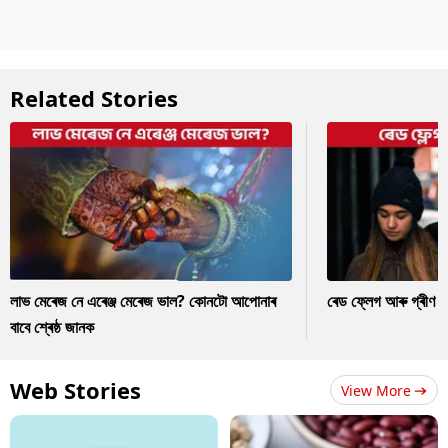
Related Stories
লাভ মেৰেজ নে এৰেঞ্জ মেৰেজ ভাল? কোনটো আপোনাৰ
ৰেড ফ্লেগ আৰু গ্ৰীণ ফ
বাবে শ্ৰেষ্ঠ জানক
Web Stories
View More