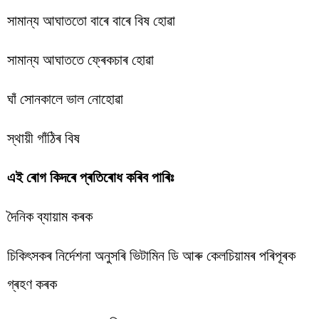
সামান্য আঘাততো
বাৰে
বাৰে
বিষ
হোৱা
সামান্য
আঘাততে
ফ্ৰেকচাৰ
হোৱা
ঘাঁ
সোনকালে ভাল নোহোৱা
স্থায়ী
গাঁঠিৰ বিষ
এই ৰোগ কিদৰে
প্ৰতিৰোধ
কৰিব
পাৰিঃ
দৈনিক
ব্যায়াম
কৰক
চিকিৎসকৰ নিৰ্দেশনা অনুসৰি ভিটামিন ডি আৰু
কেলচিয়ামৰ
পৰিপূৰক
গ্ৰহণ কৰক