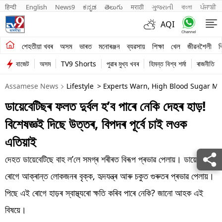
हिन्दी 
English
News9
ಕನ್ನಡ
తెలుగు
मराठी
ગુજરાતી
বাংলা
ਪੰਜਾਬੀ
AQI
শেহতীয়া খবৰ
শেহতীয়া খবৰ
অসম
ভাৰত
মনোৰঞ্জন
ব্যৱসায়
শিক্ষা
খেল
জীৱনশৈলী
ব
বাজেট
অসম
TV9 Shorts
পুৱাৰ মুখ্য খবৰ
হিমন্ত বিশ্ব শৰ্মা
ৰাজনীতি
অসম
Assamese News
Lifestyle
> Experts Warn, High Blood Sugar May
ভাৰত
ডায়েবেটিছৰ ফলত দুৰ্বল হ’ব পাৰে নেকি দেহৰ হাড়!
মনোৰঞ্জন
বিশেষজ্ঞই দিছে উত্তৰ, বিপদৰ পূৰ্বে চাই লওক
ব্যৱসায়
এতিয়াই
শিক্ষা
দেহত ডায়েবেটিছে বাহ ল’লে সমগ্ৰ শৰীৰত বিৰূপ প্ৰভাৱ পেলায়। ডায়েবেটিছ
ৰোগে আক্ৰান্ত লোকজনৰ বৃক্ক, হৃদযন্ত্ৰ আৰু চকুত গুৰুতৰ প্ৰভাৱ পেলায়।
খেল
পিছে এই ৰোগে হাড়ৰ স্বাস্থ্যৰো ক্ষতি কৰিব পাৰে নেকি? জানো আহক এই
জীৱনশৈলী
বিষয়ে।