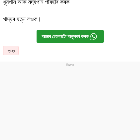
ধূমপান আৰু মদ্যপান পৰিহাৰ
কৰক
খাদ্যৰ
যত্ন
লওক
।
আমাৰ চেনেলটো অনুসৰণ কৰক
স্বাস্থ্য