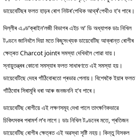
ডায়েবেটিছৰ
ফলত
হাড়ৰ
ৰোগ
নিউৰ’পেথিক
আৰ্থ্ৰ’পেথীও
হ’ব পাৰে।
দিল্লীৰ
এণ্ড’ক্ৰাইন’লজী
বিভাগৰ এইচ অ’ ডি অধ্যাপক ডাঃ নিখিল
টণ্ডনে
জানিবলৈ
দিয়া
মতে
কিছুসংখ্যক
ডায়েবেটিছ
আক্ৰান্ত
ৰোগীৰ
ক্ষেত্ৰত
Charcot
joint
ৰ
সমস্যা
দেখিবলৈ
পোৱা
যায়
।
স্নায়ুতন্ত্ৰৰ
কোনো সমস্যাৰ ফলত সাধাৰণতে
এই
সমস্যা
হয়
।
ডায়েবেটিছে
দেহৰ গাঁঠিবোৰতো প্ৰভাৱ পেলায়
।
বিশেষকৈ
ইয়াৰ
ফলত
গাঁঠিবোৰ
সিৰামূৰি
ধৰা আৰু জনজননি
হ
’
ব
পাৰে।
ডায়েবেটিছ
ৰোগীয়ে
এই লক্ষণসমূহ দেখা পালে
তাৎক্ষণিকভাৱে
চিকিৎসকৰ পৰামৰ্শ ল’ব লাগে।
ডাঃ নিখিল
টণ্ডনেৰ
মতে, প্ৰতিজন
ডায়েবেটিছ
ৰোগীৰ ক্ষেত্ৰত
এই অৱস্থা সৃষ্টি
নহয়
।
কিন্তু যিসকল