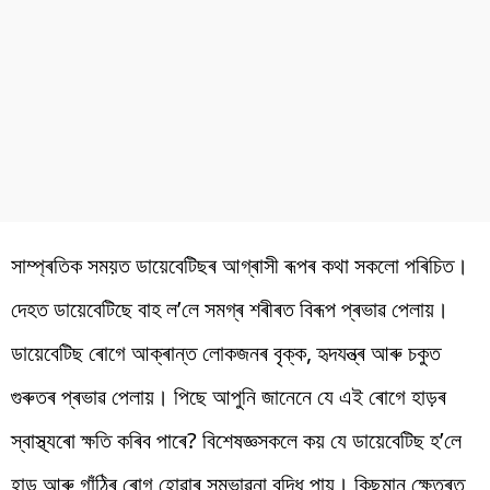
সাম্প্ৰতিক
সময়ত
ডায়েবেটিছৰ
আগ্ৰাসী
ৰূপৰ
কথা
সকলো
পৰিচিত
।
দেহত
ডায়েবেটিছে
বাহ
ল
’
লে সমগ্ৰ শৰীৰত
বিৰূপ
প্ৰভাৱ
পেলায়
।
ডায়েবেটিছ
ৰোগে
আক্ৰান্ত
লোকজনৰ
বৃক্ক, হৃদযন্ত্ৰ আৰু চকুত
গুৰুতৰ প্ৰভাৱ
পেলায়
।
পিছে আপুনি জানেনে যে এই ৰোগে
হাড়ৰ
স্বাস্থ্যৰো ক্ষতি কৰিব পাৰে? বিশেষজ্ঞসকলে
কয়
যে
ডায়েবেটিছ
হ’লে
হাড়
আৰু গাঁঠিৰ ৰোগ হোৱাৰ সম্ভাৱনা বৃদ্ধি
পায়
।
কিছুমান
ক্ষেত্ৰত