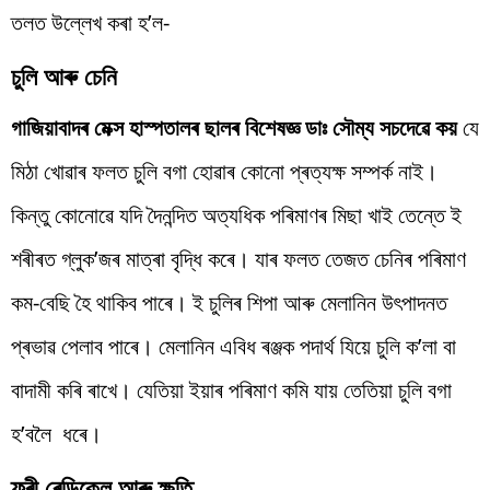
তলত উল্লেখ কৰা হ’ল-
চুলি আৰু চেনি
গাজিয়াবাদৰ মেক্স হাস্পতালৰ ছালৰ বিশেষজ্ঞ ডাঃ সৌম্য সচদেৱে কয়
যে
মিঠা খোৱাৰ ফলত চুলি বগা হোৱাৰ কোনো প্ৰত্যক্ষ সম্পৰ্ক নাই।
কিন্তু কোনোৱে যদি দৈনন্দিত অত্যধিক পৰিমাণৰ মিছা খাই তেন্তে ই
শৰীৰত গ্লুক’জৰ মাত্ৰা বৃদ্ধি কৰে। যাৰ ফলত তেজত চেনিৰ পৰিমাণ
কম-বেছি হৈ থাকিব পাৰে। ই চুলিৰ শিপা আৰু মেলানিন উৎপাদনত
প্ৰভাৱ পেলাব পাৰে। মেলানিন এবিধ ৰঞ্জক পদাৰ্থ যিয়ে চুলি ক’লা বা
বাদামী কৰি ৰাখে। যেতিয়া ইয়াৰ পৰিমাণ কমি যায় তেতিয়া চুলি বগা
হ’বলৈ ধৰে।
ফ্ৰী ৰেডিকেল আৰু ক্ষতি