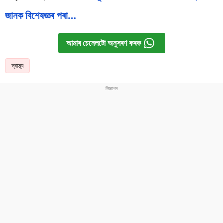
জানক বিশেষজ্ঞৰ পৰা…
আমাৰ চেনেলটো অনুসৰণ কৰক
স্বাস্থ্য