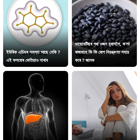
ডায়েবেটিছৰ পৰা ওজন হ্ৰাসলৈ, ক’লা
ইউৰিক এচিডৰ সমস্যা আছে নেকি ?
ৰাজমাহে কি কি ৰোগ নিয়ন্ত্ৰণত সহায়
এই ফলবোৰ কেতিয়াও নাখাব
কৰে ? জানক