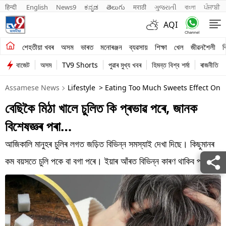
हिन्दी 
English
News9
ಕನ್ನಡ
తెలుగు
मराठी
ગુજરાતી
বাংলা
ਪੰਜਾਬੀ
AQI
শেহতীয়া খবৰ
শেহতীয়া খবৰ
অসম
ভাৰত
মনোৰঞ্জন
ব্যৱসায়
শিক্ষা
খেল
জীৱনশৈলী
ব
বাজেট
অসম
TV9 Shorts
পুৱাৰ মুখ্য খবৰ
হিমন্ত বিশ্ব শৰ্মা
ৰাজনীতি
অসম
Assamese News
Lifestyle
> Eating Too Much Sweets Effect On Ha
ভাৰত
বেছিকৈ মিঠা খালে চুলিত কি প্ৰভাৱ পৰে, জানক
মনোৰঞ্জন
বিশেষজ্ঞৰ পৰা…
ব্যৱসায়
আজিকালি মানুহৰ চুলিৰ লগত জড়িত বিভিন্ন সমস্যাই দেখা দিছে। কিছুমানৰ
শিক্ষা
কম বয়সতে চুলি পকে বা বগা পৰে। ইয়াৰ আঁৰত বিভিন্ন কাৰণ থাকিব পাৰে।
খেল
জীৱনশৈলী