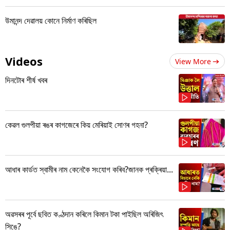
উমানন্দ দেৱালয় কোনে নিৰ্মাণ কৰিছিল
Videos
View More
দিনটোৰ শীৰ্ষ খবৰ
কেৱল গুলপীয়া ৰঙৰ কাগজেৰে কিয় মেৰিয়াই সোণৰ গহনা?
আধাৰ কাৰ্ডত স্বামীৰ নাম কেনেকৈ সংযোগ কৰিব?জানক প্ৰক্ৰিয়া...
অৱসৰৰ পূৰ্বে ছবিত কণ্ঠদান কৰিলে কিমান টকা পাইছিল অৰিজিৎ
সিঙে?