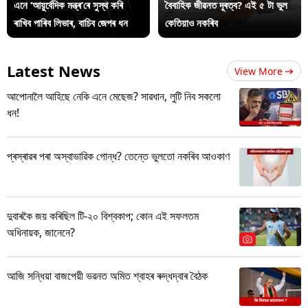
এনে ‘আয়ুৰ্বেদিক মন্ত্ৰ’ৰে সুস্থ কৰি
বৈবাহিক জীৱনত দূৰত্ব? এই ৫ টা ভুল
ৰাখিব পাৰিব লিভাৰ, বাচিব জেপৰ ধন
কেতিয়াও নকৰিব
Latest News
View More
আপোনালৈ আহিছে নেকি এনে মেছেজ? সাৱধান, লুটি নিব সকলো
ধন!
প্ৰস্ৰাৱৰ পৰা অস্বাভাৱিক গোন্ধ? তেন্তে ভুলতো নকৰিব আওকাণ
দুবাৰকৈ জয় কৰিছিল টি-২০ বিশ্বকাপ; কোন এই সফলতম
অধিনায়ক, জানেনে?
আজি সন্ধিয়া বাজপেয়ী ভৱনত অমিত শ্বাহৰ ৰুদ্ধদ্বাৰ বৈঠক