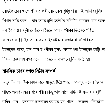
বেছিকৈ চেনি খালে শৰীৰত ফ্ৰী ৰেডিকেল বৃদ্ধি পায়। ই আমাৰ চুলিৰ
শিপাৰ ক্ষতি কৰে। যাৰ ফলত চুলি দুৰ্বল হৈ সৰিবলৈ আৰম্ভ কৰে আৰু
বগা হৈ যায়। ফ্ৰী ৰেডিকেল হৈছে আমাৰ শৰীৰৰ ভিতৰত গঠিত
অস্থিৰ অণু। ইয়াত কেতিয়াবা ইলেক্ট্ৰনৰ অভাৱ বা অতিৰিক্ত
ইলেক্ট্ৰন থাকে, যাৰ বাবে ই শৰীৰৰ সুস্থ কোষৰ পৰা ইলেক্ট্ৰন কাঢ়ি লৈ
​​নিজৰ ভাৰসাম্য ৰক্ষা কৰে। এনেবোৰ কাৰণত চুলিৰ ক্ষতি হয়।
মানসিক চাপৰ লগত মিঠাৰ সম্পৰ্ক
অত্যধিক মানসিক চাপৰ বাবে মানুহে মিঠা খাবলৈ আৰম্ভ কৰে। ইয়াৰ
পাছত অলপ সময়ৰ বাবে শৰীৰ কিছু ভাল লাগে যদিও ই সমস্যাৰ সৃষ্টি
কৰিব পাৰে। হৰম’নৰ ভাৰসাম্য ব্যাঘত হ’ব পাৰে। হৰমনৰ পৰিবৰ্তনো