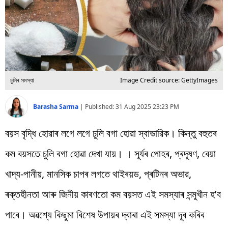
বিশ্ব
প্ৰযুক্তি
Videos
চুলিৰ সমস্যা
Image Credit source: GettyImages
Barasha Sarma
|
Published:
31 Aug 2025 23:23 PM
বয়স বৃদ্ধি হোৱাৰ লগে লগে চুলি বগা হোৱা স্বাভাৱিক। কিন্তু বহুতৰ
কম বয়সতে চুলি বগা হোৱা দেখা যায়। । সূৰ্যৰ পোহৰ, প্ৰদূষণ, বেয়া
খাদ্য-পানীয়, মানসিক চাপৰ লগতে থাইৰয়ড, প্ৰটিনৰ অভাৱ,
ৰক্তহীনতা আৰু জিনীয় কাৰণতো কম বয়সত এই সমস্যাৰ সন্মুখীন হ’ব
পাৰে। অৱশ্যে কিছুমা বিশেষ উপায়ৰ দ্বাৰা এই সমস্যা দূৰ কৰিব