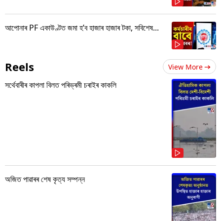
আপোনাৰ PF একাউণ্টত জমা হ’ব হাজাৰ হাজাৰ টকা, সবিশেষ...
Reels
View More
সৰ্থেবাৰীৰ কাপলা বিলত পৰিভ্ৰমী চৰাইৰ কাকলি
অজিত পাৱাৰৰ শেষ কৃত্য সম্পন্ন