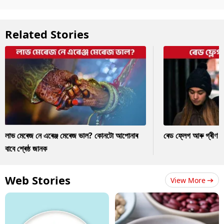
Related Stories
লাভ মেৰেজ নে এৰেঞ্জ মেৰেজ ভাল? কোনটো আপোনাৰ
ৰেড ফ্লেগ আৰু গ্ৰীণ ফ
বাবে শ্ৰেষ্ঠ জানক
Web Stories
View More