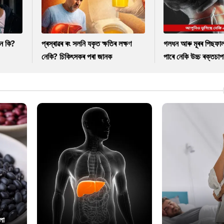
নে কি?
প্ৰস্ৰাৱৰ ৰং সলনি যকৃত ক্ষতিৰ লক্ষণ
গলধন আৰু মূৰৰ পিছফাল
নেকি? চিকিৎসকৰ পৰা জানক
পাৰে নেকি উচ্চ ৰক্তচাপ
লা