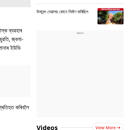
উমানন্দ দেৱালয় কোনে নিৰ্মাণ কৰিছিল
াস্ক ব্যৱহাৰ
ুৱতি, জ্বলা-
পোনাৰ ইউভি
 প্ৰতিহত কৰিবলৈ
Videos
View More