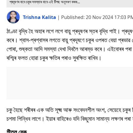
প্ৰদূষণৰ বাবে চকুৰ সমস্যাৰ বাবে এই টিপছ অনুসৰণ কৰক...
Trishna Kalita
|
Published:
20 Nov 2024 17:03 P
ঠাণ্ডা বৃদ্ধি হৈ অহাৰ লগে লগে বায়ু প্ৰদূষণৰ স্তৰ বৃদ্ধি পাই। প্ৰদ
কৰে। শ্বাস-প্ৰশ্বাসৰ লগতে বায়ু প্ৰদূষণে চকুৰ ওপৰত বেয়া প্ৰভাৱ
পোৰা, শুষ্কতা আদি সমস্যা দেখা দিবলৈ আৰম্ভ কৰে। এইবোৰৰ পৰা
ৰশ্মিৰ ফলত হোৱা চকুৰ ক্ষতিৰ পৰাও সুৰক্ষিত ৰাখিব।
চকু হৈছে শৰীৰৰ এক অতি সূক্ষ্ম আৰু সংবেদনশীল অংশ, সেয়েহে চকুৰ 
চশমা পিন্ধিব লাগে। ইয়াৰ বাহিৰেও যদি কিছুমান সামান্য লক্ষণৰ পৰ
শীতল সেক