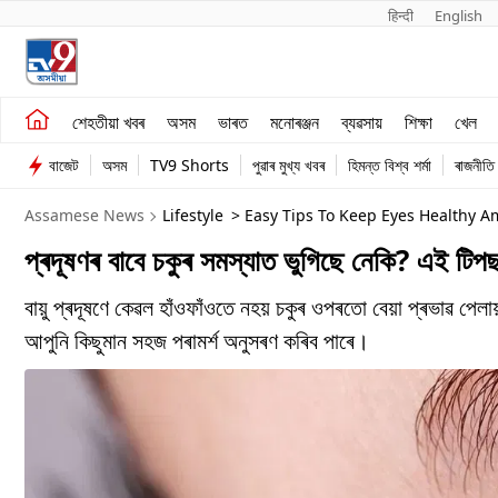
हिन्दी 
English
শেহতীয়া খবৰ
মনোৰঞ্জন
শেহতীয়া খবৰ
অসম
ভাৰত
মনোৰঞ্জন
ব্যৱসায়
শিক্ষা
খেল
অসম
ব্যৱসায়
বাজেট
অসম
TV9 Shorts
পুৱাৰ মুখ্য খবৰ
হিমন্ত বিশ্ব শৰ্মা
ৰাজনীতি
ভাৰত
Assamese News
Lifestyle
> Easy Tips To Keep Eyes Healthy Am
প্ৰদূষণৰ বাবে চকুৰ সমস্যাত ভুগিছে নেকি? এই ট
বায়ু প্ৰদূষণে কেৱল হাঁওফাঁওতে নহয় চকুৰ ওপৰতো বেয়া প্ৰভাৱ পে
আপুনি কিছুমান সহজ পৰামৰ্শ অনুসৰণ কৰিব পাৰে।