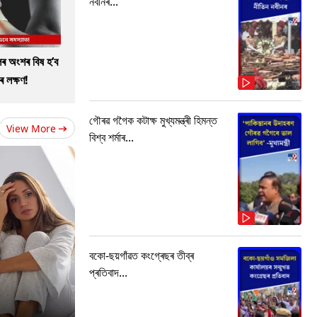
নবীনৰ...
ৰ অংশৰ বিষ হ’ব
ৰ লক্ষণ!
গৌৰৱ গগৈক কটাক্ষ মুখ্যমন্ত্ৰী হিমন্ত
View More
বিশ্ব শৰ্মাৰ...
বকো-ছয়গাঁৱত কংগ্ৰেছৰ তীব্ৰ
প্ৰতিবাদ...