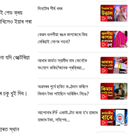
দিনটোৰ শীৰ্ষ খবৰ
ই পেড ক্ৰয়
াখিলেও ইয়াৰ পৰা
কেৱল গুলপীয়া ৰঙৰ কাগজেৰে কিয়
মেৰিয়াই সোণৰ গহনা?
যদি বেক্টেৰিয়া
আধাৰ কাৰ্ডত স্বামীৰ নাম কেনেকৈ
সংযোগ কৰিব?জানক প্ৰক্ৰিয়া...
অৱসৰৰ পূৰ্বে ছবিত কণ্ঠদান কৰিলে
ে চকু ধুই দিব।
কিমান টকা পাইছিল অৰিজিৎ সিঙে?
আপোনাৰ PF একাউণ্টত জমা হ’ব হাজাৰ
হাজাৰ টকা, সবিশেষ...
হাৰত স্থান