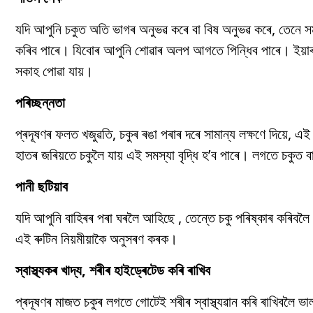
যদি আপুনি চকুত অতি ভাগৰ অনুভৱ কৰে বা বিষ অনুভৱ কৰে, তেনে স
কৰিব পাৰে। যিবোৰ আপুনি শোৱাৰ অলপ আগতে পিন্ধিব পাৰে। ইয়াৰ উ
সকাহ পোৱা যায়।
পৰিচ্ছন্নতা
প্ৰদূষণৰ ফলত খজুৱতি, চকুৰ ৰঙা পৰাৰ দৰে সামান্য লক্ষণে দিয়ে, এই 
হাতৰ জৰিয়তে চকুলৈ যায় এই সমস্যা বৃদ্ধি হ’ব পাৰে। লগতে চকুত বাৰে
পানী ছটিয়াব
যদি আপুনি বাহিৰৰ পৰা ঘৰলৈ আহিছে , তেন্তে চকু পৰিষ্কাৰ কৰিবলৈ
এই ৰুটিন নিয়মীয়াকৈ অনুসৰণ কৰক।
স্বাস্থ্যকৰ খাদ্য, শৰীৰ হাইড্ৰেটেড কৰি ৰাখিব
প্ৰদূষণৰ মাজত চকুৰ লগতে গোটেই শৰীৰ স্বাস্থ্যৱান কৰি ৰাখিবলৈ ভাল