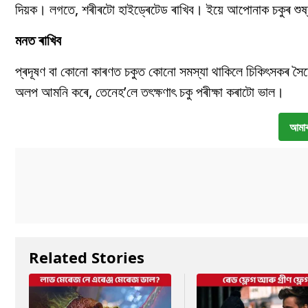
দিয়ক। লগতে, শৰীৰটো হাইড্ৰেটেড ৰাখিব। ইয়ে আপোনাক চকুৰ শুষ্ক
মনত ৰাখিব
প্ৰদূষণ বা কোনো কাৰণত চকুত কোনো সমস্যা থাকিলে চিকিৎসকৰ সৈত
অলপ আমনি কৰে, তেনেহ’লে তৎক্ষণাৎ চকু পৰীক্ষা কৰাটো ভাল।
আমাৰ
Related Stories