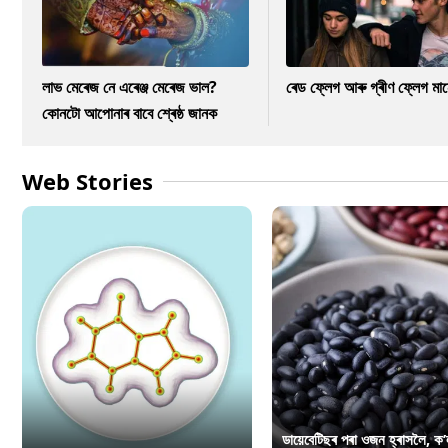
লাভ মেৰেজ নে এৰেঞ্জ মেৰেজ ভাল?
ৰেড ফ্লেগ আৰু গ্ৰীণ ফ্লেগ মা
কোনটো আপোনাৰ বাবে শ্ৰেষ্ঠ জানক
Web Stories
ডায়েবেটিছৰ পৰা ওজন হ্ৰাসলৈ, ক’