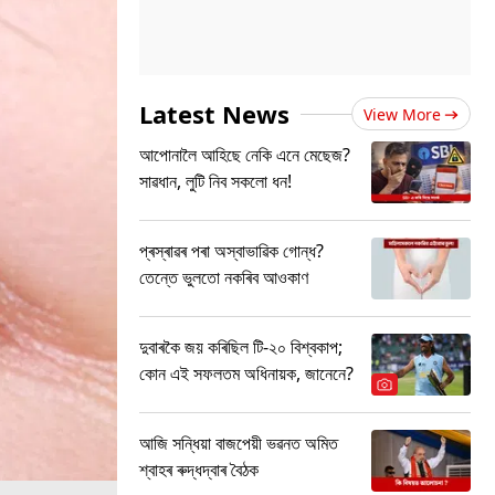
Latest News
View More
আপোনালৈ আহিছে নেকি এনে মেছেজ?
সাৱধান, লুটি নিব সকলো ধন!
প্ৰস্ৰাৱৰ পৰা অস্বাভাৱিক গোন্ধ?
তেন্তে ভুলতো নকৰিব আওকাণ
দুবাৰকৈ জয় কৰিছিল টি-২০ বিশ্বকাপ;
কোন এই সফলতম অধিনায়ক, জানেনে?
আজি সন্ধিয়া বাজপেয়ী ভৱনত অমিত
শ্বাহৰ ৰুদ্ধদ্বাৰ বৈঠক