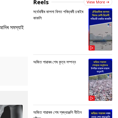
Reels
View More
সৰ্থেবাৰীৰ কাপলা বিলত পৰিভ্ৰমী চৰাইৰ
কাকলি
 আদিৰ সমস্যাই
অজিত পাৱাৰৰ শেষ কৃত্য সম্পন্ন
অজিত পাৱাৰক শেষ শ্ৰদ্ধাঞ্জলি নীতিন