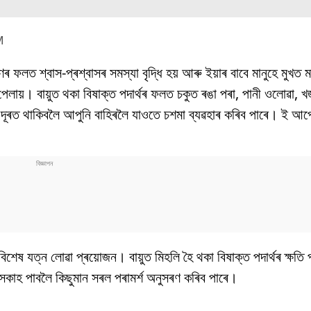
M
ূষণৰ ফলত শ্বাস-প্ৰশ্বাসৰ সমস্যা বৃদ্ধি হয় আৰু ইয়াৰ বাবে মানুহে মুখত ম
 পেলায়। বায়ুত থকা বিষাক্ত পদাৰ্থৰ ফলত চকুত ৰঙা পৰা, পানী ওলোৱা, খজ
 দূৰত থাকিবলৈ আপুনি বাহিৰলৈ যাওতে চশমা ব্যৱহাৰ কৰিব পাৰে। ই আ
বিশেষ যত্ন লোৱা প্ৰয়োজন। বায়ুত মিহলি হৈ থকা বিষাক্ত পদাৰ্থৰ ক্ষতি
া সকাহ পাবলৈ কিছুমান সৰল পৰামৰ্শ অনুসৰণ কৰিব পাৰে।