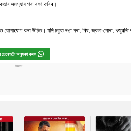
তাৰ সমস্যাৰ পৰা ৰক্ষা কৰিব।
ে যোগাযোগ কৰা উচিত। যদি চকুত ৰঙা পৰা, বিষ, জ্বলা-পোৰা, খজুৱতি
 চেনেলটো অনুসৰণ কৰক