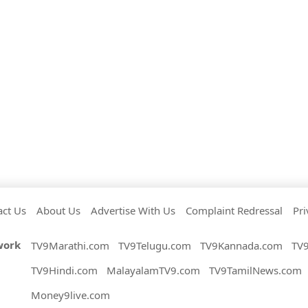
act Us
About Us
Advertise With Us
Complaint Redressal
Pri
work
TV9Marathi.com
TV9Telugu.com
TV9Kannada.com
TV
TV9Hindi.com
MalayalamTV9.com
TV9TamilNews.com
Money9live.com