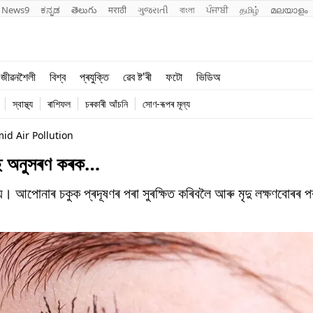
News9
ಕನ್ನಡ
తెలుగు
मराठी
ગુજરાતી
বাংলা
ਪੰਜਾਬੀ
தமிழ்
മലയാളം
শিক্ষা
বিশ্ব
জীৱনশৈলী
বিশ্ব
প্ৰযুক্তি
ৱেব ষ্ট'ৰী
ফটো
ভিডিঅ
খেল
প্ৰযুক্তি
স্বাস্থ্য
ৰাশিফল
চৰকাৰী আঁচনি
সোণ-ৰূপৰ মূল্য
জীৱনশৈলী
id Air Pollution
িপছ অনুসৰণ কৰক…
লায়। আপোনাৰ চকুক প্ৰদূষণৰ পৰা সুৰক্ষিত কৰিবলৈ আৰু মৃদু লক্ষণবোৰৰ 