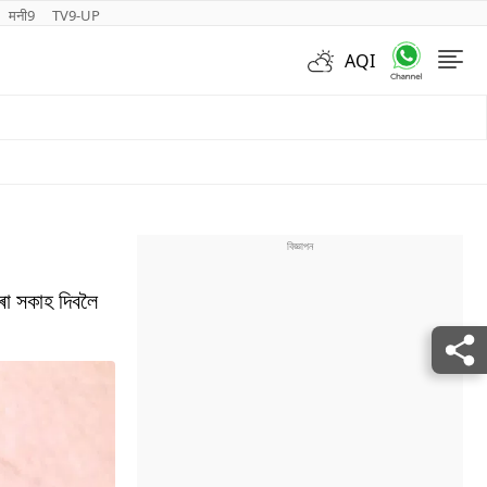
मनी9
TV9-UP
AQI
Videos
পৰা সকাহ দিবলৈ