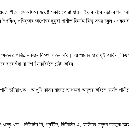
ময়ত শীতল সেক দিলে যথেষ্ট সকাহ পোৱা যায়। ইয়াৰ বাবে বজাৰৰ পৰা আ
পৰিও, পৰিষ্কাৰ কাপোৰৰ টুকুৰা পানীত তিয়াই কিছু সময় চকুৰ ওপৰত ৰ
ক্ষেত্ৰত পৰিচ্ছন্নতাৰ বিশেষ যত্ন ল’ব। আপোনাৰ হাত ধুই থাকিব, কিয়নো 
 বাৰে ঘঁহা বা স্পৰ্শ নকৰিবলৈ চেষ্টা কৰিব।
 পানী ছটিয়াওক। আপুনি কামৰ মাজত ভাগৰুৱা অনুভৱ কৰিলে নৰ্মেল পানীৰ
 খাদ্য খাব। ভিটামিন চি, প্ৰ’টিন, ভিটামিন এ, ফাইবাৰ সমৃদ্ধ বস্তুক আ