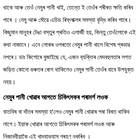
থাকে আৰু তেওঁ নেমুৰ পানী খাই, তেন্তে ই তেওঁৰ শৰীৰত ক্ষতি কৰিব
পাৰে । নেমু আৰু মৌৱে এচিড ৰিফ্লাক্সৰ সমস্যা বৃদ্ধি কৰিব পাৰে।
কিছুমান মানুহৰ টেঙা বস্তুৰ প্ৰতিও এলাৰ্জী হয়, কিন্তু তেওঁলোকে এই
কথা নাজানে। এনে লোকৰ ওপৰতো নেমুৰ পানী খালে বিশেষ প্ৰভাৱ
নপৰে। ডাঃ কিশোৰে বুজাইছে যে, এজন ব্যক্তিৰ মেদবহুলতাৰ লগত
জড়িত কোনো গুৰুতৰ ৰোগ থাকিলেও নেমুৰ পানী তেওঁৰ বাবে উপযুক্ত
নহয়।
নেমুৰ পানী খোৱাৰ আগতে চিকিৎসকৰ পৰামৰ্শ লওক
বাতবিষ বা দাঁতৰ সমস্যা হ’লেও নেমুৰ পানী খোৱাৰ পৰা বিৰত থাকিব
লাগে। ইয়াক খোৱাৰ আগতে চিকিৎসকৰ পৰামৰ্শ লওক আৰু
নিজাববীয়াকৈ এই খাদ্যাভ্যাস গ্ৰহণ নকৰিব ।