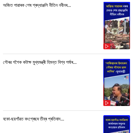
অজিত পাৱাৰক শেষ শ্ৰদ্ধাঞ্জলি নীতিন নবীনৰ...
গৌৰৱ গগৈক কটাক্ষ মুখ্যমন্ত্ৰী হিমন্ত বিশ্ব শৰ্মাৰ...
বকো-ছয়গাঁৱত কংগ্ৰেছৰ তীব্ৰ প্ৰতিবাদ...