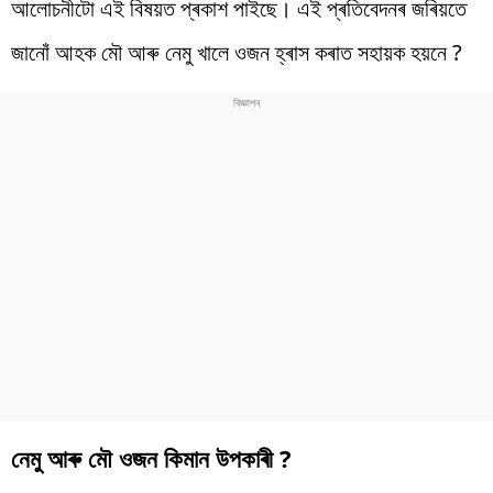
আলোচনীটো এই বিষয়ত প্ৰকাশ পাইছে। এই প্ৰতিবেদনৰ জৰিয়তে
জানোঁ আহক মৌ আৰু নেমু খালে ওজন হ্ৰাস কৰাত সহায়ক হয়নে ?
নেমু আৰু মৌ ওজন কিমান উপকাৰী ?