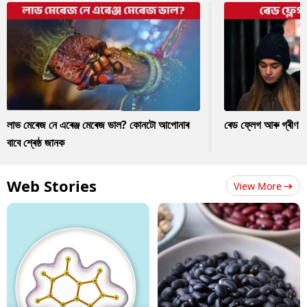
লাভ মেৰেজ নে এৰেঞ্জ মেৰেজ ভাল? কোনটো আপোনাৰ
ৰেড ফ্লেগ আৰু গ্ৰীণ ফ
বাবে শ্ৰেষ্ঠ জানক
Web Stories
View More