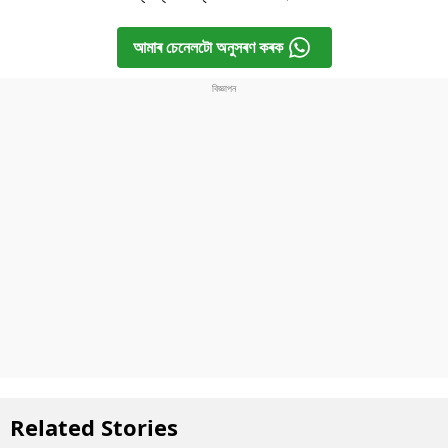
আমাৰ চেনেলটো অনুসৰণ কৰক
Related Stories