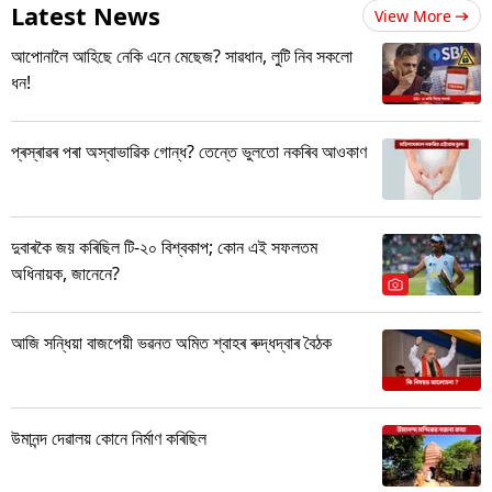
Latest News
View More
আপোনালৈ আহিছে নেকি এনে মেছেজ? সাৱধান, লুটি নিব সকলো
ধন!
প্ৰস্ৰাৱৰ পৰা অস্বাভাৱিক গোন্ধ? তেন্তে ভুলতো নকৰিব আওকাণ
দুবাৰকৈ জয় কৰিছিল টি-২০ বিশ্বকাপ; কোন এই সফলতম
অধিনায়ক, জানেনে?
আজি সন্ধিয়া বাজপেয়ী ভৱনত অমিত শ্বাহৰ ৰুদ্ধদ্বাৰ বৈঠক
উমানন্দ দেৱালয় কোনে নিৰ্মাণ কৰিছিল