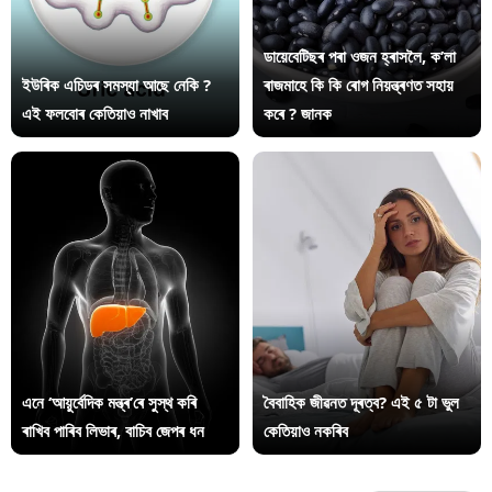
ডায়েবেটিছৰ পৰা ওজন হ্ৰাসলৈ, ক’লা
ইউৰিক এচিডৰ সমস্যা আছে নেকি ?
ৰাজমাহে কি কি ৰোগ নিয়ন্ত্ৰণত সহায়
এই ফলবোৰ কেতিয়াও নাখাব
কৰে ? জানক
এনে ‘আয়ুৰ্বেদিক মন্ত্ৰ’ৰে সুস্থ কৰি
বৈবাহিক জীৱনত দূৰত্ব? এই ৫ টা ভুল
ৰাখিব পাৰিব লিভাৰ, বাচিব জেপৰ ধন
কেতিয়াও নকৰিব