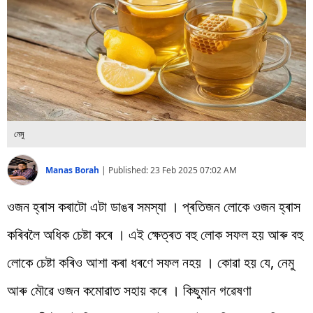
বিশ্ব
প্ৰযুক্তি
Videos
নেমু
Manas Borah
|
Published:
23 Feb 2025 07:02 AM
ওজন হ্ৰাস কৰাটো এটা ডাঙৰ সমস্যা । প্ৰতিজন লোকে ওজন হ্ৰাস
কৰিবলৈ অধিক চেষ্টা কৰে । এই ক্ষেত্ৰত বহু লোক সফল হয় আৰু বহু
লোকে চেষ্টা কৰিও আশা কৰা ধৰণে সফল নহয় । কোৱা হয় যে, নেমু
আৰু মৌৱে ওজন কমোৱাত সহায় কৰে । কিছুমান গৱেষণা