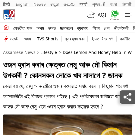
हिन्दी 
English
News9
ಕನ್ನಡ
తెలుగు
मराठी
ગુજરાતી
বাংলা
ਪੰਜਾਬੀ
AQI
শেহতীয়া খবৰ
শেহতীয়া খবৰ
অসম
ভাৰত
মনোৰঞ্জন
ব্যৱসায়
শিক্ষা
খেল
জীৱনশৈলী
ব
বাজেট
অসম
TV9 Shorts
পুৱাৰ মুখ্য খবৰ
হিমন্ত বিশ্ব শৰ্মা
ৰাজনীতি
অসম
Assamese News
Lifestyle
> Does Lemon And Honey Help In Wei
ভাৰত
ওজন হ্ৰাস কৰাৰ ক্ষেত্ৰত নেমু আৰু মৌ কিমান
মনোৰঞ্জন
উপকাৰী ? কোনসকল লোকে খাব নালাগে ? জানক
ব্যৱসায়
কোৱা হয় যে, নেমু আৰু মৌৱে ওজন কমোৱাত সহায় কৰে । কিছুমান গৱেষণা
শিক্ষা
আলোচনীটো এই বিষয়ত প্ৰকাশ পাইছে। এই প্ৰতিবেদনৰ জৰিয়তে জানোঁ
আহক মৌ আৰু নেমু খালে ওজন হ্ৰাস কৰাত সহায়ক হয়নে ?
খেল
জীৱনশৈলী