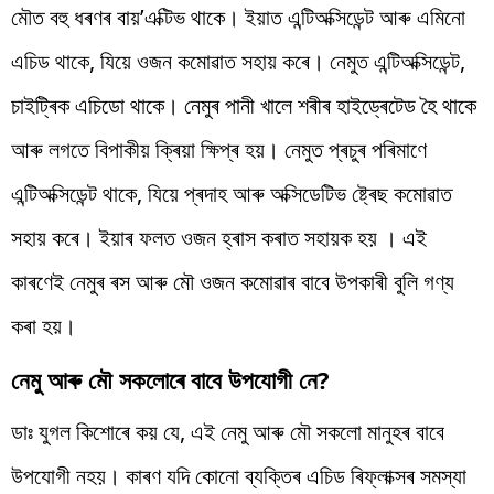
মৌত বহু ধৰণৰ বায়’এক্টিভ থাকে। ইয়াত এন্টিঅক্সিডেন্ট আৰু এমিনো
এচিড থাকে, যিয়ে ওজন কমোৱাত সহায় কৰে। নেমুত এন্টিঅক্সিডেন্ট,
চাইট্ৰিক এচিডো থাকে। নেমুৰ পানী খালে শৰীৰ হাইড্ৰেটেড হৈ থাকে
আৰু লগতে বিপাকীয় ক্ৰিয়া ক্ষিপ্ৰ হয়। নেমুত প্ৰচুৰ পৰিমাণে
এন্টিঅক্সিডেন্ট থাকে, যিয়ে প্ৰদাহ আৰু অক্সিডেটিভ ষ্ট্ৰেছ কমোৱাত
সহায় কৰে। ইয়াৰ ফলত ওজন হ্ৰাস কৰাত সহায়ক হয় । এই
কাৰণেই নেমুৰ ৰস আৰু মৌ ওজন কমোৱাৰ বাবে উপকাৰী বুলি গণ্য
কৰা হয়।
নেমু আৰু মৌ সকলোৰে বাবে উপযোগী নে?
ডাঃ যুগল কিশোৰে কয় যে, এই নেমু আৰু মৌ সকলো মানুহৰ বাবে
উপযোগী নহয়। কাৰণ যদি কোনো ব্যক্তিৰ এচিড ৰিফ্লাক্সৰ সমস্যা