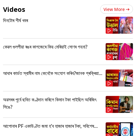
Videos
View More
দিনটোৰ শীৰ্ষ খবৰ
কেৱল গুলপীয়া ৰঙৰ কাগজেৰে কিয় মেৰিয়াই সোণৰ গহনা?
আধাৰ কাৰ্ডত স্বামীৰ নাম কেনেকৈ সংযোগ কৰিব?জানক প্ৰক্ৰিয়া...
অৱসৰৰ পূৰ্বে ছবিত কণ্ঠদান কৰিলে কিমান টকা পাইছিল অৰিজিৎ
সিঙে?
আপোনাৰ PF একাউণ্টত জমা হ’ব হাজাৰ হাজাৰ টকা, সবিশেষ...