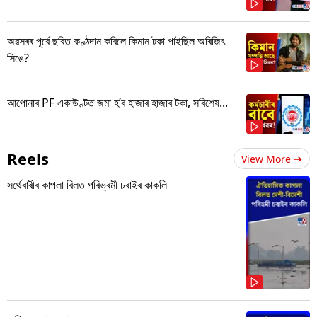
অৱসৰৰ পূৰ্বে ছবিত কণ্ঠদান কৰিলে কিমান টকা পাইছিল অৰিজিৎ
সিঙে?
আপোনাৰ PF একাউণ্টত জমা হ’ব হাজাৰ হাজাৰ টকা, সবিশেষ...
Reels
View More
সৰ্থেবাৰীৰ কাপলা বিলত পৰিভ্ৰমী চৰাইৰ কাকলি