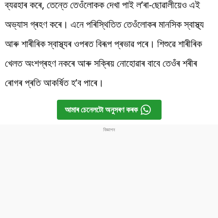
ব্যৱহাৰ কৰে, তেন্তে তেওঁলোকক দেখা পাই ল’ৰা-ছোৱালীয়েও এই
অভ্যাস গ্ৰহণ কৰে। এনে পৰিস্থিতিত তেওঁলোকৰ মানসিক স্বাস্থ্য
আৰু শাৰীৰিক স্বাস্থ্যৰ ওপৰত বিৰূপ প্ৰভাৱ পৰে। শিশুৱে শাৰীৰিক
খেলত অংশগ্ৰহণ নকৰে আৰু সক্ৰিয় নোহোৱাৰ বাবে তেওঁৰ শৰীৰ
ৰোগৰ প্ৰতি আকৰ্ষিত হ’ব পাৰে।
আমাৰ চেনেলটো অনুসৰণ কৰক