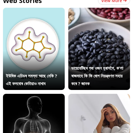
Web Stories
View More
ডায়েবেটিছৰ পৰা ওজন হ্ৰাসলৈ, ক’লা
ইউৰিক এচিডৰ সমস্যা আছে নেকি ?
ৰাজমাহে কি কি ৰোগ নিয়ন্ত্ৰণত সহায়
এই ফলবোৰ কেতিয়াও নাখাব
কৰে ? জানক