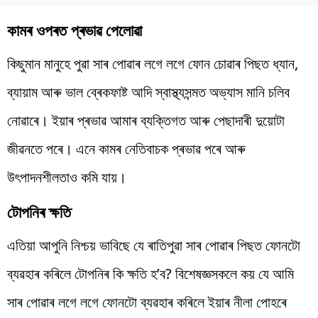
কামৰ ওপৰত প্ৰভাৱ পেলোৱা
কিছুমান মানুহে পুৱা সাৰ পোৱাৰ লগে লগে ফোন চোৱাৰ পিছত ধ্যান,
ব্যায়াম আৰু ভাল ব্ৰেকফাষ্ট আদি স্বাস্থ্যসন্মত অভ্যাস মানি চলিব
নোৱাৰে। ইয়াৰ প্ৰভাৱ আমাৰ ব্যক্তিগত আৰু পেছাদাৰী দুয়োটা
জীৱনতে পৰে। এনে কামৰ নেতিবাচক প্ৰভাৱ পৰে আৰু
উৎপাদনশীলতাও কমি যায়।
টোপনিৰ ক্ষতি
এতিয়া আপুনি নিশ্চয় ভাবিছে যে ৰাতিপুৱা সাৰ পোৱাৰ পিছত ফোনটো
ব্যৱহাৰ কৰিলে টোপনিৰ কি ক্ষতি হ’ব? বিশেষজ্ঞসকলে কয় যে আমি
সাৰ পোৱাৰ লগে লগে ফোনটো ব্যৱহাৰ কৰিলে ইয়াৰ নীলা পোহৰে