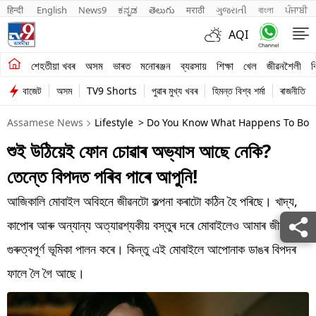
हिन्दी 
English
News9
ಕನ್ನಡ
తెలుగు
मराठी
ગુજરાતી
বাংলা
ਪੰਜਾਬੀ
AQI
শেহতীয়া খবৰ
শেহতীয়া খবৰ
অসম
ভাৰত
মনোৰঞ্জন
ব্যৱসায়
শিক্ষা
খেল
জীৱনশৈলী
ব
বাজেট
অসম
TV9 Shorts
পুৱাৰ মুখ্য খবৰ
হিমন্ত বিশ্ব শৰ্মা
ৰাজনীতি
অসম
Assamese News
Lifestyle
> Do You Know What Happens To Body 
ভাৰত
শুই উঠিয়েই ফোন চোৱাৰ অভ্যাস আছে নেকি?
মনোৰঞ্জন
তেন্তে বিপদত পৰিব পাৰে আপুনি!
ব্যৱসায়
আজিকালি মোবাইল অবিহনে জীৱনটো কল্পনা কৰাটো কঠিন হৈ পৰিছে। খাদ্য,
শিক্ষা
কাপোৰ আৰু অন্যান্য অত্যাৱশ্যকীয় বস্তুৰ দৰে মোবাইলেও আমাৰ জীৱনত
গুৰুত্বপূৰ্ণ ভূমিকা পালন কৰে। কিন্তু এই মোবাইলে আপোনাক ডাঙৰ বিপদৰ
খেল
ফালে লৈ গৈ আছে।
জীৱনশৈলী