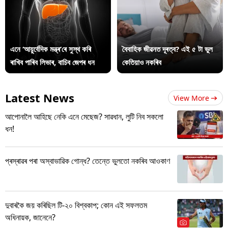
এনে ‘আয়ুৰ্বেদিক মন্ত্ৰ’ৰে সুস্থ কৰি
বৈবাহিক জীৱনত দূৰত্ব? এই ৫ টা ভুল
ৰাখিব পাৰিব লিভাৰ, বাচিব জেপৰ ধন
কেতিয়াও নকৰিব
Latest News
View More
আপোনালৈ আহিছে নেকি এনে মেছেজ? সাৱধান, লুটি নিব সকলো
ধন!
প্ৰস্ৰাৱৰ পৰা অস্বাভাৱিক গোন্ধ? তেন্তে ভুলতো নকৰিব আওকাণ
দুবাৰকৈ জয় কৰিছিল টি-২০ বিশ্বকাপ; কোন এই সফলতম
অধিনায়ক, জানেনে?