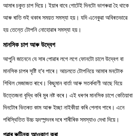
আমাৰ চকুত চাপ দিয়ে। ইয়াৰ বাবে গোটেই দিনটো ভাগৰুৱা হৈ থাকে
আৰু ৰাতি শুই থকাৰ সময়ত সমস্যা হয়। যদি এনেকুৱা অবিৰতভাৱে
হয় তেন্তে টোপনি নোহোৱাৰ সমস্যা হয়।
মানসিক চাপ আৰু উদ্বেগ
আপুনি জানেনে যে সাৰ পোৱাৰ লগে লগে ফোনটো চালে উদ্বেগ বা
মানসিক চাপৰ সৃষ্টি হ’ব পাৰে। আচলতে টোপনিয়ে আমাৰ মনটোক
শিথিল মেজাজত ৰাখে। কিছুমান বাৰ্তা আৰু সতৰ্কবাণী আছে যিয়ে
উত্তেজনা বৃদ্ধি কৰি মুৰ নষ্ট কৰে। এই ধৰণৰ মানসিক চাপে কেতিয়াবা
দিনটোৰ ভিতৰত কাম আৰু ইচ্ছা নাইকীয়া কৰি পেলাব পাৰে। এনে
পৰিস্থিতিত উচ্চ হৃদস্পন্দনৰ দৰে শাৰীৰিক সমস্যাও দেখা দিয়ে।
পুৱাৰ ৰুটিনক আওকাণ কৰা