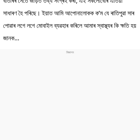
বাতৰিৰ সৈতে জড়িত তথ্য সংগ্ৰহ কৰা, এই সকলোবোৰ এতিয়া
সাধাৰণ হৈ পৰিছে। ইয়াত আমি আপোনালোকক ক’ম যে ৰাতিপুৱা সাৰ
পোৱাৰ লগে লগে মোবাইল ব্যৱহাৰ কৰিলে আমাৰ স্বাস্থ্যৰ কি ক্ষতি হয়
জানক…