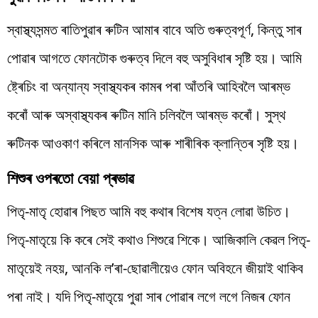
স্বাস্থ্যসন্মত ৰাতিপুৱাৰ ৰুটিন আমাৰ বাবে অতি গুৰুত্বপূৰ্ণ, কিন্তু সাৰ
পোৱাৰ আগতে ফোনটোক গুৰুত্ব দিলে বহু অসুবিধাৰ সৃষ্টি হয়। আমি
ষ্ট্ৰেচিং বা অন্যান্য স্বাস্থ্যকৰ কামৰ পৰা আঁতৰি আহিবলৈ আৰম্ভ
কৰোঁ আৰু অস্বাস্থ্যকৰ ৰুটিন মানি চলিবলৈ আৰম্ভ কৰোঁ। সুস্থ
ৰুটিনক আওকাণ কৰিলে মানসিক আৰু শাৰীৰিক ক্লান্তিৰ সৃষ্টি হয়।
শিশুৰ ওপৰতো বেয়া প্ৰভাৱ
পিতৃ-মাতৃ হোৱাৰ পিছত আমি বহু কথাৰ বিশেষ যত্ন লোৱা উচিত।
পিতৃ-মাতৃয়ে কি কৰে সেই কথাও শিশুৱে শিকে। আজিকালি কেৱল পিতৃ-
মাতৃয়েই নহয়, আনকি ল’ৰা-ছোৱালীয়েও ফোন অবিহনে জীয়াই থাকিব
পৰা নাই। যদি পিতৃ-মাতৃয়ে পুৱা সাৰ পোৱাৰ লগে লগে নিজৰ ফোন