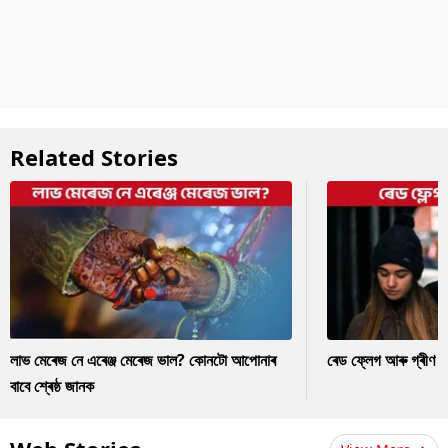
Related Stories
লাভ মেৰেজ নে এৰেঞ্জ মেৰেজ ভাল? কোনটো আপোনাৰ
ৰেড ফ্লেগ আৰু গ্ৰীণ ফ
বাবে শ্ৰেষ্ঠ জানক