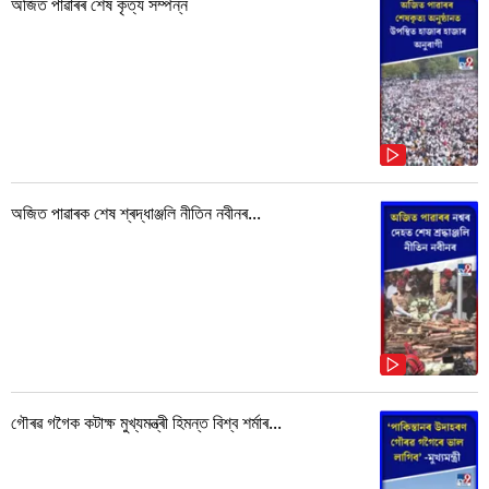
অজিত পাৱাৰৰ শেষ কৃত্য সম্পন্ন
অজিত পাৱাৰক শেষ শ্ৰদ্ধাঞ্জলি নীতিন নবীনৰ...
গৌৰৱ গগৈক কটাক্ষ মুখ্যমন্ত্ৰী হিমন্ত বিশ্ব শৰ্মাৰ...