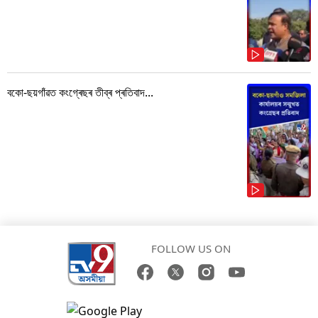
বকো-ছয়গাঁৱত কংগ্ৰেছৰ তীব্ৰ প্ৰতিবাদ...
FOLLOW US ON