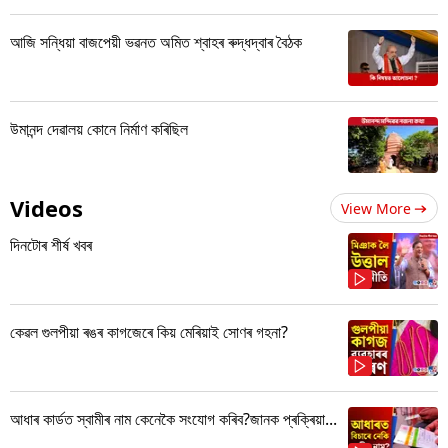
আজি সন্ধিয়া বাজপেয়ী ভৱনত অমিত শ্বাহৰ ৰুদ্ধদ্বাৰ বৈঠক
উমানন্দ দেৱালয় কোনে নিৰ্মাণ কৰিছিল
Videos
View More
দিনটোৰ শীৰ্ষ খবৰ
কেৱল গুলপীয়া ৰঙৰ কাগজেৰে কিয় মেৰিয়াই সোণৰ গহনা?
আধাৰ কাৰ্ডত স্বামীৰ নাম কেনেকৈ সংযোগ কৰিব?জানক প্ৰক্ৰিয়া...