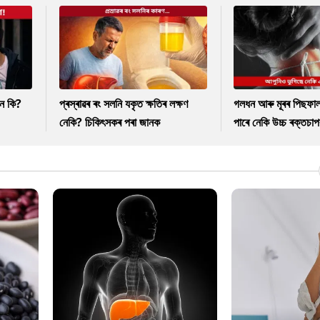
নে কি?
প্ৰস্ৰাৱৰ ৰং সলনি যকৃত ক্ষতিৰ লক্ষণ
গলধন আৰু মূৰৰ পিছফাল
নেকি? চিকিৎসকৰ পৰা জানক
পাৰে নেকি উচ্চ ৰক্তচাপ