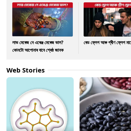
লাভ মেৰেজ নে এৰেঞ্জ মেৰেজ ভাল?
ৰেড ফ্লেগ আৰু গ্ৰীণ ফ্লেগ মা
কোনটো আপোনাৰ বাবে শ্ৰেষ্ঠ জানক
Web Stories