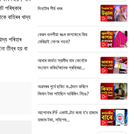
ট পৰিষ্কাৰ
দিনটোৰ শীৰ্ষ খবৰ
ে বাহিৰৰ খাদ্য
কেৱল গুলপীয়া ৰঙৰ কাগজেৰে কিয়
াদ্য পৰিহাৰ
মেৰিয়াই সোণৰ গহনা?
 তীব্ৰ হয় বা
আধাৰ কাৰ্ডত স্বামীৰ নাম কেনেকৈ
সংযোগ কৰিব?জানক প্ৰক্ৰিয়া...
অৱসৰৰ পূৰ্বে ছবিত কণ্ঠদান কৰিলে
কিমান টকা পাইছিল অৰিজিৎ সিঙে?
আপোনাৰ PF একাউণ্টত জমা হ’ব হাজাৰ
হাজাৰ টকা, সবিশেষ...