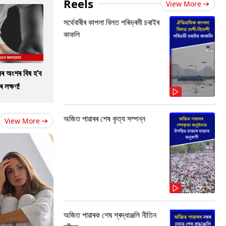
Reels
View More
সৰ্থেবাৰীৰ কাপলা বিলত পৰিভ্ৰমী চৰাইৰ
কাকলি
ৰ অংশৰ বিষ হ’ব
ৰ লক্ষণ!
অজিত পাৱাৰৰ শেষ কৃত্য সম্পন্ন
View More
অজিত পাৱাৰক শেষ শ্ৰদ্ধাঞ্জলি নীতিন