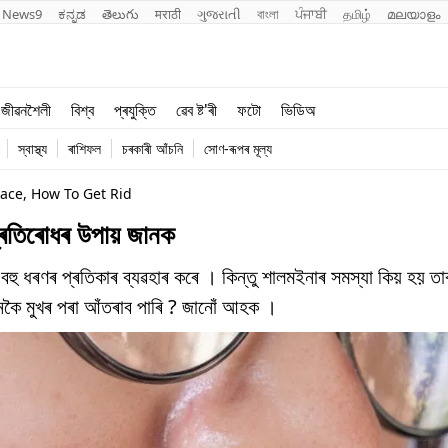
News9
ಕನ್ನಡ
తెలుగు
मराठी
ગુજરાતી
বাংলা
ਪੰਜਾਬੀ
தமிழ்
മലയാളം
শিক্ষা
বিশ্ব
জীৱনশৈলী
বিশ্ব
প্ৰযুক্তি
ৱেব ষ্ট'ৰী
ফটো
ভিডিঅ
খেল
প্ৰযুক্তি
স্বাস্থ্য
ৰাশিফল
চৰকাৰী আঁচনি
সোণ-ৰূপৰ মূল্য
জীৱনশৈলী
ace, How To Get Rid
প্ৰতিৰোধৰ উপায় জানক
বহু ধৰণৰ প্ৰতিকাৰ ব্যৱহাৰ কৰে । কিন্তু শালমইনাৰ সমস্যা কিয় হয় ত
েনেকৈ মুখৰ পৰা আঁতৰাব পাৰি ? জানোঁ আহক ।