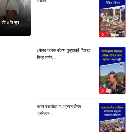
নবীনৰ...
 এই ৫ টা ভুল
গৌৰৱ গগৈক কটাক্ষ মুখ্যমন্ত্ৰী হিমন্ত
বিশ্ব শৰ্মাৰ...
বকো-ছয়গাঁৱত কংগ্ৰেছৰ তীব্ৰ
প্ৰতিবাদ...