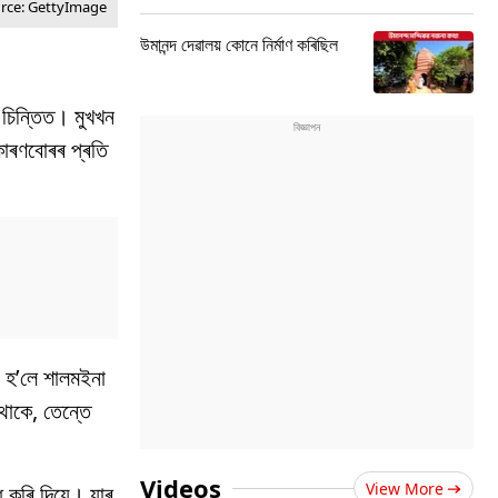
urce: GettyImage
উমানন্দ দেৱালয় কোনে নিৰ্মাণ কৰিছিল
 চিন্তিত। মুখখন
কাৰণবোৰৰ প্ৰতি
ে হ’লে শালমইনা
থাকে, তেন্তে
Videos
View More
 কৰি দিয়ে। যাৰ