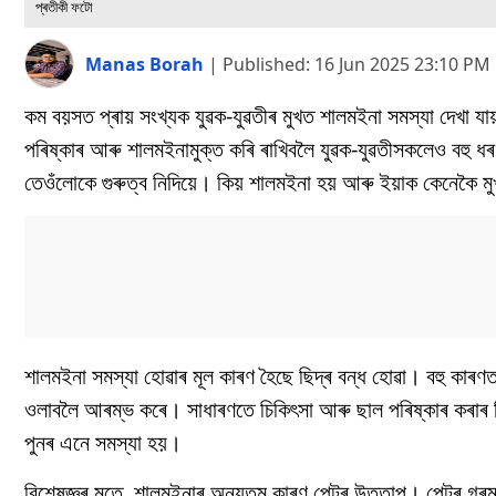
প্ৰতীকী ফটো
Manas Borah
|
Published:
16 Jun 2025 23:10 PM
কম বয়সত প্ৰায় সংখ্যক যুৱক-যুৱতীৰ মুখত শালমইনা সমস্যা দেখা 
পৰিষ্কাৰ আৰু শালমইনামুক্ত কৰি ৰাখিবলৈ যুৱক-যুৱতীসকলেও বহু ধৰ
তেওঁলোকে গুৰুত্ব নিদিয়ে। কিয় শালমইনা হয় আৰু ইয়াক কেনেকৈ 
শালমইনা সমস্যা হোৱাৰ মূল কাৰণ হৈছে ছিদ্ৰ বন্ধ হোৱা। বহু কাৰণত
ওলাবলৈ আৰম্ভ কৰে। সাধাৰণতে চিকিৎসা আৰু ছাল পৰিষ্কাৰ কৰাৰ প
পুনৰ এনে সমস্যা হয়।
বিশেষজ্ঞৰ মতে, শালমইনাৰ অন্যতম কাৰণ পেটৰ উত্তাপ। পেটৰ গৰমৰ ব