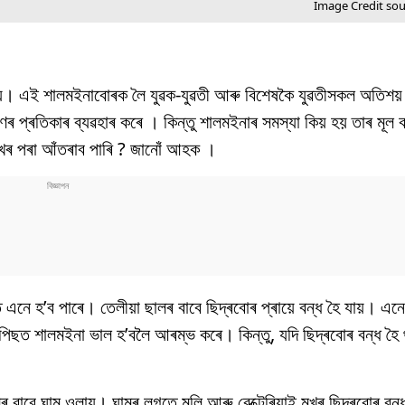
Image Credit so
যায়। এই শালমইনাবোৰক লৈ যুৱক-যুৱতী আৰু বিশেষকৈ যুৱতীসকল অতিশয়
ণৰ প্ৰতিকাৰ ব্যৱহাৰ কৰে । কিন্তু শালমইনাৰ সমস্যা কিয় হয় তাৰ মূল 
মুখৰ পৰা আঁতৰাব পাৰি ? জানোঁ আহক ।
 এনে হ’ব পাৰে। তেলীয়া ছালৰ বাবে ছিদ্ৰবোৰ প্ৰায়ে বন্ধ হৈ যায়। এন
িছত শালমইনা ভাল হ’বলৈ আৰম্ভ কৰে। কিন্তু, যদি ছিদ্ৰবোৰ বন্ধ হৈ 
াবে ঘাম ওলায়। ঘামৰ লগতে মলি আৰু বেক্টেৰিয়াই মুখৰ ছিদ্ৰবোৰ বন্ধ