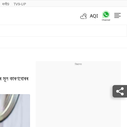
मनी9
TV9-UP
AQI
Videos
াৰ মূল কাৰণবোৰৰ