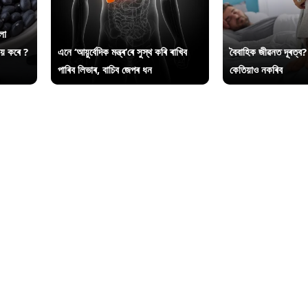
লা
ায় কৰে ?
এনে ‘আয়ুৰ্বেদিক মন্ত্ৰ’ৰে সুস্থ কৰি ৰাখিব
বৈবাহিক জীৱনত দূৰত্ব?
পাৰিব লিভাৰ, বাচিব জেপৰ ধন
কেতিয়াও নকৰিব