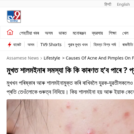
हिन्दी 
English
শেহতীয়া খবৰ
মনোৰঞ্জন
শেহতীয়া খবৰ
অসম
ভাৰত
মনোৰঞ্জন
ব্যৱসায়
শিক্ষা
খেল
অসম
ব্যৱসায়
বাজেট
অসম
TV9 Shorts
পুৱাৰ মুখ্য খবৰ
হিমন্ত বিশ্ব শৰ্মা
ৰাজনীতি
ভাৰত
Assamese News
Lifestyle
> Causes Of Acne And Pimples On F
মুখত শালমইনাৰ সমস্যা কি কি কাৰণত হ’ব পাৰে ? 
মুখখন পৰিষ্কাৰ আৰু শালমইনামুক্ত কৰি ৰাখিবলৈ যুৱক-যুৱতীসকলেও 
প্ৰতি তেওঁলোকে গুৰুত্ব নিদিয়ে। কিয় শালমইনা হয় আৰু ইয়াক ক