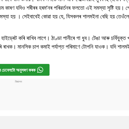
কাৰণ যদিও শৰীৰৰ হৰম’নৰ পৰিৱৰ্তনৰ ফলতো এই সমস্যা সৃষ্টি হয়। পে
যা হয় । সেইবাবেই কোৱা হয় যে, যিসকলৰ শালমইনা বেছি হয় তেওঁলোক
াইড্ৰেট কৰি ৰাখিব লাগে। ঠাণ্ডা পানীৰে গা ধুব। টেঙা আৰু চৰ্বিযুক্ত খ
ৰাখক। মানসিক চাপ কমাই পৰ্যাপ্ত পৰিমাণে টোপনি যাওক। যদি শালমইনা
 চেনেলটো অনুসৰণ কৰক