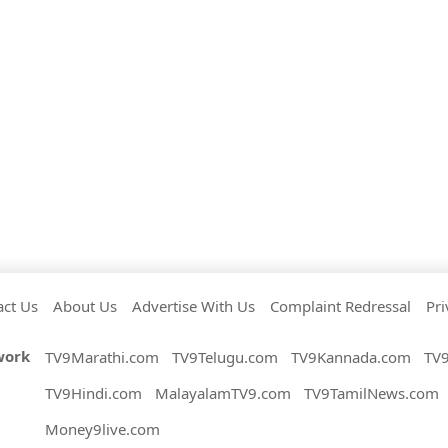
act Us
About Us
Advertise With Us
Complaint Redressal
Pri
work
TV9Marathi.com
TV9Telugu.com
TV9Kannada.com
TV
TV9Hindi.com
MalayalamTV9.com
TV9TamilNews.com
Money9live.com