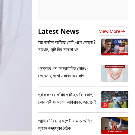
Latest News
View More
আপোনালৈ আহিছে নেকি এনে মেছেজ?
সাৱধান, লুটি নিব সকলো ধন!
প্ৰস্ৰাৱৰ পৰা অস্বাভাৱিক গোন্ধ?
তেন্তে ভুলতো নকৰিব আওকাণ
দুবাৰকৈ জয় কৰিছিল টি-২০ বিশ্বকাপ;
কোন এই সফলতম অধিনায়ক, জানেনে?
আজি সন্ধিয়া বাজপেয়ী ভৱনত অমিত
শ্বাহৰ ৰুদ্ধদ্বাৰ বৈঠক