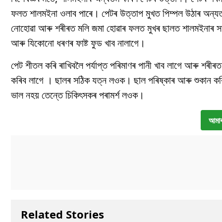
ফলত শালমইনা ওলাব পাৰে। পেটৰ উত্তাপ মুখত পিম্পল উঠাৰ অন্যতম 
নোহোৱা আৰু শৰীৰত মলি জমা হোৱাৰ ফলত মুখৰ ছালত শালমইনাৰ সমস্
আৰু যিকোনো ধৰণৰ ফাষ্ট ফুড খাব নালাগে।
পেট শীতল কৰি ৰাখিবলৈ পৰ্যাপ্ত পৰিমাণৰ পানী খাব লাগে আৰু শৰীৰত হ
কৰিব লাগে । ছালৰ সঠিক যত্ন লওক। ছাল পৰিষ্কাৰ আৰু শুকান কৰি 
ভাল নহয় তেন্তে চিকিৎসকৰ পৰামৰ্শ লওক।
আমাৰ
Related Stories