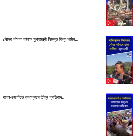
গৌৰৱ গগৈক কটাক্ষ মুখ্যমন্ত্ৰী হিমন্ত বিশ্ব শৰ্মাৰ...
বকো-ছয়গাঁৱত কংগ্ৰেছৰ তীব্ৰ প্ৰতিবাদ...