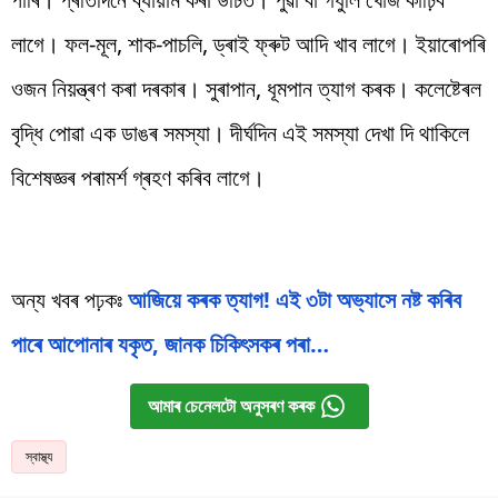
লাগে। ফল-মূল, শাক-পাচলি, ড্ৰাই ফ্ৰুট আদি খাব লাগে। ইয়াৰোপৰি
ওজন নিয়ন্ত্ৰণ কৰা দৰকাৰ। সুৰাপান, ধূমপান ত্যাগ কৰক। কলেষ্টেৰল
বৃদ্ধি পোৱা এক ডাঙৰ সমস্যা। দীৰ্ঘদিন এই সমস্যা দেখা দি থাকিলে
বিশেষজ্ঞৰ পৰামৰ্শ গ্ৰহণ কৰিব লাগে।
অন্য খবৰ পঢ়কঃ
আজিয়ে কৰক ত্যাগ! এই ৩টা অভ্যাসে নষ্ট কৰিব
পাৰে আপোনাৰ যকৃত, জানক চিকিৎসকৰ পৰা…
আমাৰ চেনেলটো অনুসৰণ কৰক
স্বাস্থ্য