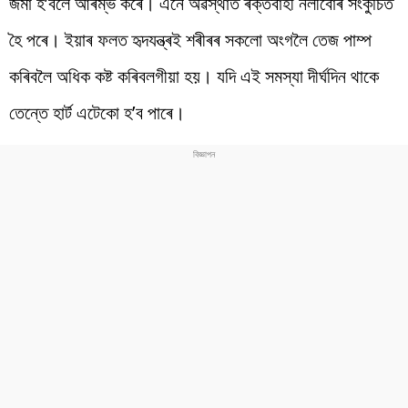
জমা হ’বলৈ আৰম্ভ কৰে। এনে অৱস্থাত ৰক্তবাহী নলীবোৰ সংকুচিত
হৈ পৰে। ইয়াৰ ফলত হৃদযন্ত্ৰই শৰীৰৰ সকলো অংগলৈ তেজ পাম্প
কৰিবলৈ অধিক কষ্ট কৰিবলগীয়া হয়। যদি এই সমস্যা দীৰ্ঘদিন থাকে
তেন্তে হাৰ্ট এটেকো হ’ব পাৰে।