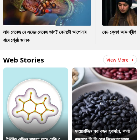
লাভ মেৰেজ নে এৰেঞ্জ মেৰেজ ভাল? কোনটো আপোনাৰ
ৰেড ফ্লেগ আৰু গ্ৰীণ ফ
বাবে শ্ৰেষ্ঠ জানক
Web Stories
View More
ডায়েবেটিছৰ পৰা ওজন হ্ৰাসলৈ, ক’লা
ইউৰিক এচিডৰ সমস্যা আছে নেকি ?
ৰাজমাহে কি কি ৰোগ নিয়ন্ত্ৰণত সহায়