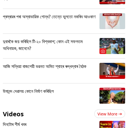
প্ৰস্ৰাৱৰ পৰা অস্বাভাৱিক গোন্ধ? তেন্তে ভুলতো নকৰিব আওকাণ
দুবাৰকৈ জয় কৰিছিল টি-২০ বিশ্বকাপ; কোন এই সফলতম
অধিনায়ক, জানেনে?
আজি সন্ধিয়া বাজপেয়ী ভৱনত অমিত শ্বাহৰ ৰুদ্ধদ্বাৰ বৈঠক
উমানন্দ দেৱালয় কোনে নিৰ্মাণ কৰিছিল
Videos
View More
দিনটোৰ শীৰ্ষ খবৰ