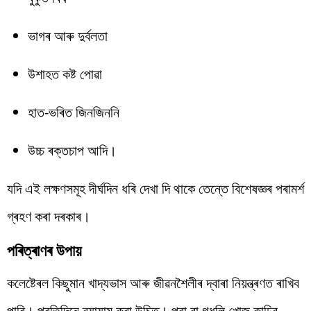
ভাগৰ আৰু দুৰ্বলতা
উশাহত কষ্ট পোৱা
হাত-ভৰিত জিনজিননি
উচ্চ ৰক্তচাপ আদি।
যদি এই লক্ষণসমূহ দীৰ্ঘদিন ধৰি দেখা দি থাকে তেন্তে বিশেষজ্ঞৰ পৰামৰ্শ
গ্ৰহণ কৰা দৰকাৰ।
পৰিত্ৰাণৰ উপায়
কলেষ্টেৰল কিছুমান খাদ্যভাস আৰু জীৱনশৈলীৰ দ্বাৰা নিয়ন্ত্ৰণত ৰাখিব
পাৰি। প্ৰতিদিনে ব্যায়াম কৰা উচিত। পুৱা বা গধুলি খোজ কাঢ়িব