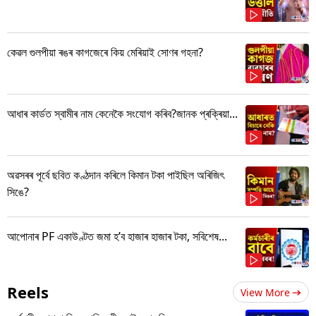
কেৱল গুলপীয়া ৰঙৰ কাগজেৰে কিয় মেৰিয়াই সোণৰ গহনা?
আধাৰ কাৰ্ডত স্বামীৰ নাম কেনেকৈ সংযোগ কৰিব?জানক প্ৰক্ৰিয়া...
অৱসৰৰ পূৰ্বে ছবিত কণ্ঠদান কৰিলে কিমান টকা পাইছিল অৰিজিৎ
সিঙে?
আপোনাৰ PF একাউণ্টত জমা হ’ব হাজাৰ হাজাৰ টকা, সবিশেষ...
Reels
View More