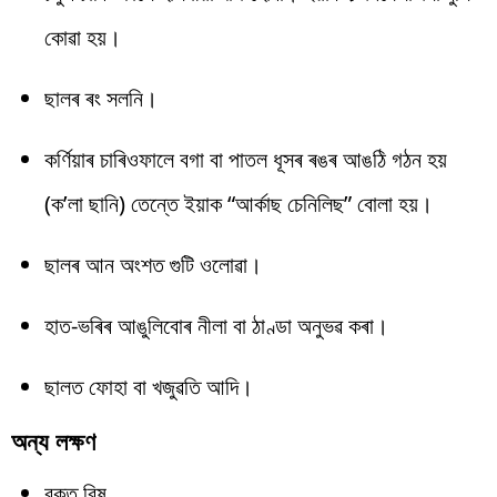
কোৱা হয়।
ছালৰ ৰং সলনি।
কৰ্ণিয়াৰ চাৰিওফালে বগা বা পাতল ধূসৰ ৰঙৰ আঙঠি গঠন হয়
(ক’লা ছানি) তেন্তে ইয়াক “আৰ্কাছ চেনিলিছ” বোলা হয়।
ছালৰ আন অংশত গুটি ওলোৱা।
হাত-ভৰিৰ আঙুলিবোৰ নীলা বা ঠাণ্ডা অনুভৱ কৰা।
ছালত ফোহা বা খজুৱতি আদি।
অন্য লক্ষণ
বুকুত বিষ