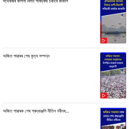
সৰ্থেবাৰীৰ কাপলা বিলত পৰিভ্ৰমী চৰাইৰ কাকলি
অজিত পাৱাৰৰ শেষ কৃত্য সম্পন্ন
অজিত পাৱাৰক শেষ শ্ৰদ্ধাঞ্জলি নীতিন নবীনৰ...