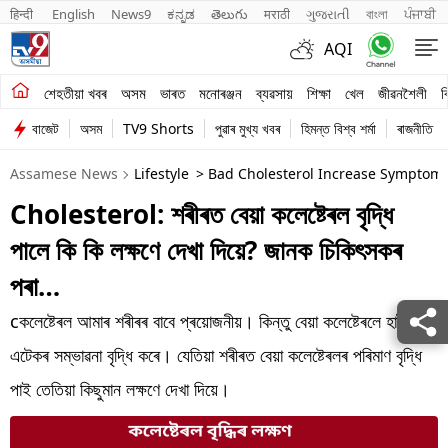
हिन्दी 
English
News9
ಕನ್ನಡ
తెలుగు
मराठी
ગુજરાતી
বাংলা
ਪੰਜਾਬੀ
AQI
শেহতীয়া খবৰ
শেহতীয়া খবৰ
অসম
ভাৰত
মনোৰঞ্জন
ব্যৱসায়
শিক্ষা
খেল
জীৱনশৈলী
ব
বাজেট
অসম
TV9 Shorts
পুৱাৰ মুখ্য খবৰ
হিমন্ত বিশ্ব শৰ্মা
ৰাজনীতি
অসম
Assamese News
Lifestyle
> Bad Cholesterol Increase Symptoms
ভাৰত
Cholesterol: শৰীৰত বেয়া কলেষ্টেৰল বৃদ্ধি
মনোৰঞ্জন
পালে কি কি লক্ষণে দেখা দিয়ে? জানক চিকিৎসকৰ
ব্যৱসায়
পৰা…
শিক্ষা
cকলেষ্টেৰল আমাৰ শৰীৰৰ বাবে প্ৰয়োজনীয়। কিন্তু বেয়া কলেষ্টেৰলে হাৰ্ট
এটেকৰ সম্ভাৱনা বৃদ্ধি কৰে। যেতিয়া শৰীৰত বেয়া কলেষ্টেৰলৰ পৰিমাণ বৃদ্ধি
খেল
পাই তেতিয়া কিছুমান লক্ষণে দেখা দিয়ে।
জীৱনশৈলী