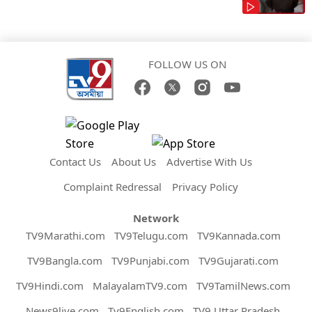
FOLLOW US ON
Contact Us
About Us
Advertise With Us
Complaint Redressal
Privacy Policy
Network
TV9Marathi.com
TV9Telugu.com
TV9Kannada.com
TV9Bangla.com
TV9Punjabi.com
TV9Gujarati.com
TV9Hindi.com
MalayalamTV9.com
TV9TamilNews.com
News9live.com
Tv9English.com
TV9 Uttar Pradesh