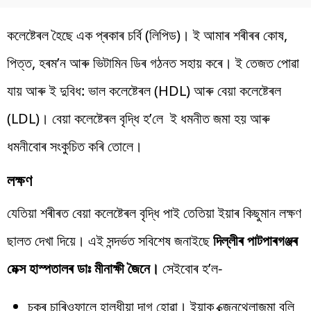
কলেষ্টেৰল হৈছে এক প্ৰকাৰ চৰ্বি (লিপিড)। ই আমাৰ শৰীৰৰ কোষ,
পিত্ত, হৰম’ন আৰু ভিটামিন ডিৰ গঠনত সহায় কৰে। ই তেজত পোৱা
যায় আৰু ই দুবিধ: ভাল কলেষ্টেৰল (HDL) আৰু বেয়া কলেষ্টেৰল
(LDL)। বেয়া কলেষ্টেৰল বৃদ্ধি হ’লে ই ধমনীত জমা হয় আৰু
ধমনীবোৰ সংকুচিত কৰি তোলে।
লক্ষণ
যেতিয়া শৰীৰত বেয়া কলেষ্টেৰল বৃদ্ধি পাই তেতিয়া ইয়াৰ কিছুমান লক্ষণ
ছালত দেখা দিয়ে। এই সন্দৰ্ভত সবিশেষ জনাইছে
দিল্লীৰ পাটপাৰগঞ্জৰ
মেক্স হাস্পতালৰ ডাঃ মীনাক্ষী জৈনে।
সেইবোৰ হ’ল-
চকুৰ চাৰিওফালে হালধীয়া দাগ হোৱা। ইয়াক ক্জেনথেলাজমা বুলি