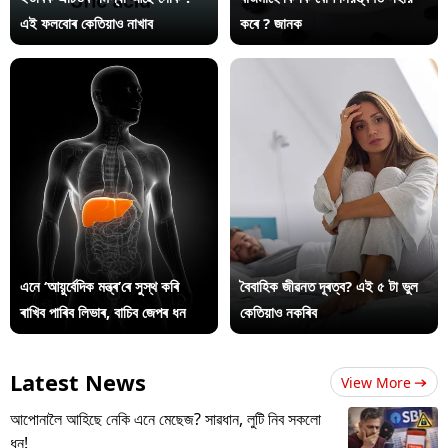
এই ফলবোৰ কেতিয়াও নাখাব
কৰে ? জানক
এনে ‘আয়ুৰ্বেদিক মন্ত্ৰ’ৰে সুস্থ কৰি
বৈবাহিক জীৱনত দূৰত্ব? এই ৫ টা ভুল
ৰাখিব পাৰিব লিভাৰ, বাচিব জেপৰ ধন
কেতিয়াও নকৰিব
Latest News
View More
আপোনালৈ আহিছে নেকি এনে মেছেজ? সাৱধান, লুটি নিব সকলো
ধন!