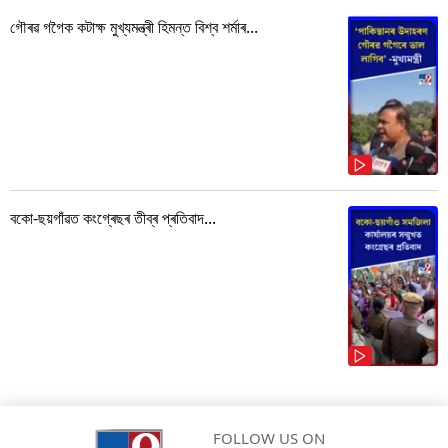
গৌৰৱ গগৈক কটাক্ষ মুখ্যমন্ত্ৰী হিমন্ত বিশ্ব শৰ্মাৰ...
বকো-ছয়গাঁৱত কংগ্ৰেছৰ তীব্ৰ প্ৰতিবাদ...
FOLLOW US ON