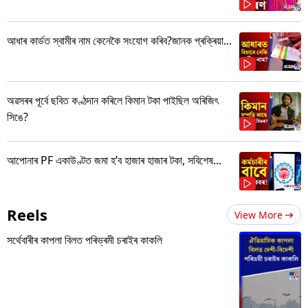
আধাৰ কাৰ্ডত স্বামীৰ নাম কেনেকৈ সংযোগ কৰিব?জানক প্ৰক্ৰিয়া...
অৱসৰৰ পূৰ্বে ছবিত কণ্ঠদান কৰিলে কিমান টকা পাইছিল অৰিজিৎ
সিঙে?
আপোনাৰ PF একাউণ্টত জমা হ’ব হাজাৰ হাজাৰ টকা, সবিশেষ...
Reels
View More
সৰ্থেবাৰীৰ কাপলা বিলত পৰিভ্ৰমী চৰাইৰ কাকলি