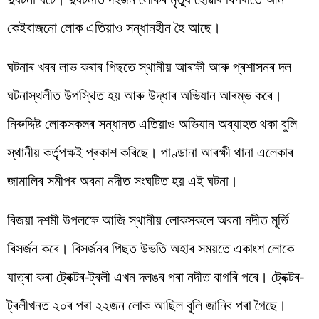
কেইবাজনো লোক এতিয়াও সন্ধানহীন হৈ আছে।
ঘটনাৰ
খবৰ
লাভ
কৰাৰ
পিছতে
স্থানীয়
আৰক্ষী আৰু প্ৰশাসনৰ
দল
ঘটনাস্থলীত
উপস্থিত
হয়
আৰু উদ্ধাৰ অভিযান
আৰম্ভ
কৰে।
নিৰুদ্দিষ্ট
লোকসকলৰ
সন্ধানত
এতিয়াও
অভিযান
অব্যাহত
থকা
বুলি
স্থানীয়
কৰ্তৃপক্ষই
প্ৰকাশ
কৰিছে
।
পাণ্ডানা আৰক্ষী থানা এলেকাৰ
জামালিৰ সমীপৰ অবনা নদীত সংঘটিত হয় এই ঘটনা।
বিজয়া
দশমী
উপলক্ষে
আজি
স্থানীয়
লোকসকলে অবনা নদীত মূৰ্তি
বিসৰ্জন কৰে। বিসৰ্জনৰ পিছত উভতি অহাৰ সময়তে একাংশ
লোকে
যাত্ৰা
কৰা ট্ৰেক্টৰ-ট্ৰলী এখন দলঙৰ
পৰা নদীত বাগৰি
পৰে। ট্ৰেক্টৰ-
ট্ৰলীখনত ২০ৰ পৰা ২২জন লোক আছিল
বুলি
জানিব
পৰা
গৈছে।