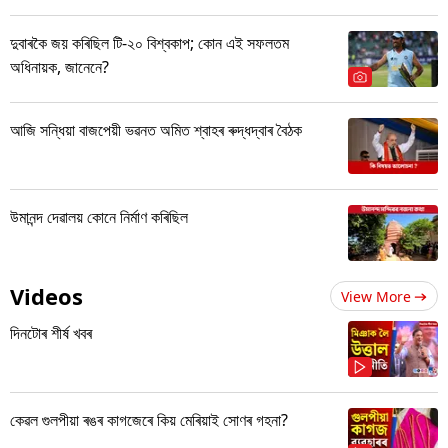
দুবাৰকৈ জয় কৰিছিল টি-২০ বিশ্বকাপ; কোন এই সফলতম
অধিনায়ক, জানেনে?
আজি সন্ধিয়া বাজপেয়ী ভৱনত অমিত শ্বাহৰ ৰুদ্ধদ্বাৰ বৈঠক
উমানন্দ দেৱালয় কোনে নিৰ্মাণ কৰিছিল
Videos
View More
দিনটোৰ শীৰ্ষ খবৰ
কেৱল গুলপীয়া ৰঙৰ কাগজেৰে কিয় মেৰিয়াই সোণৰ গহনা?