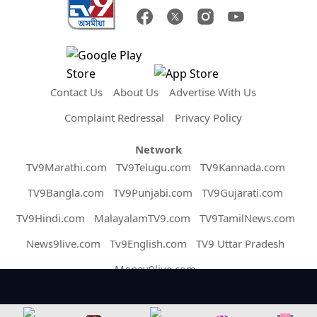
Contact Us
About Us
Advertise With Us
Complaint Redressal
Privacy Policy
Network
TV9Marathi.com
TV9Telugu.com
TV9Kannada.com
TV9Bangla.com
TV9Punjabi.com
TV9Gujarati.com
TV9Hindi.com
MalayalamTV9.com
TV9TamilNews.com
News9live.com
Tv9English.com
TV9 Uttar Pradesh
Money9live.com
Copyright © 2026 Assam TV9. All Rights Reserved.