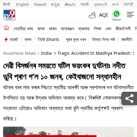
हिन्दी 
English
News9
ಕನ್ನಡ
తెలుగు
मराठी
ગુજરાતી
বাংলা
ਪੰਜਾਬੀ
AQI
শেহতীয়া খবৰ
শেহতীয়া খবৰ
অসম
ভাৰত
মনোৰঞ্জন
ব্যৱসায়
শিক্ষা
খেল
জীৱনশৈলী
ব
বাজেট
অসম
TV9 Shorts
পুৱাৰ মুখ্য খবৰ
হিমন্ত বিশ্ব শৰ্মা
ৰাজনীতি
অসম
Assamese News
India
> Tragic Accident In Madhya Pradesh: Sev
ভাৰত
দেৱী বিসৰ্জনৰ সময়তে ঘটিল ভয়ংকৰ দুৰ্ঘটনাঃ নদীত
মনোৰঞ্জন
ডুবি প্ৰাণ গ’ল ১০ জনৰ, কেইবাজনো সন্ধানহীন
ব্যৱসায়
ঘটনাৰ খবৰ লাভ কৰাৰ পিছতে স্থানীয় আৰক্ষী আৰু প্ৰশাসনৰ দল ঘটনাস্থলীত
শিক্ষা
উপস্থিত হয় আৰু উদ্ধাৰ অভিযান আৰম্ভ কৰে। নিৰুদ্দিষ্ট লোকসকলৰ
সন্ধানত এতিয়াও অভিযান অব্যাহত থকা বুলি স্থানীয় কৰ্তৃপক্ষই প্ৰকাশ
খেল
কৰিছে।
জীৱনশৈলী