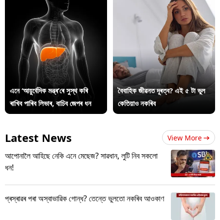
এনে ‘আয়ুৰ্বেদিক মন্ত্ৰ’ৰে সুস্থ কৰি
বৈবাহিক জীৱনত দূৰত্ব? এই ৫ টা ভুল
ৰাখিব পাৰিব লিভাৰ, বাচিব জেপৰ ধন
কেতিয়াও নকৰিব
Latest News
View More
আপোনালৈ আহিছে নেকি এনে মেছেজ? সাৱধান, লুটি নিব সকলো
ধন!
প্ৰস্ৰাৱৰ পৰা অস্বাভাৱিক গোন্ধ? তেন্তে ভুলতো নকৰিব আওকাণ