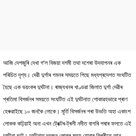
আজি
দেশজুৰি
দেখা
গ
’
ল
বিজয়া
দশমী
তথা
দশেৰা
উদযাপনৰ
এক
পৰিচিত
দৃশ্য
।
দেৱী
দুৰ্গাৰ
গমনৰ
সময়তে
পিছে
মধ্যপ্ৰদেশত
সংঘটিত
হৈছে
এক
ভয়ংকৰ
দুৰ্ঘটনা
।
ৰাজ্যখনৰ খাণ্ডৱা জিলাত
দুৰ্গা
দেৱীৰ
প্ৰতিমা
বিসৰ্জনৰ
সময়তে
সংঘটিত
এই
দুৰ্ঘটনাত
শোকাৱহভাৱে
প্ৰাণ
হেৰুৱাইছে
১০
জনকৈ
লোকে
।
মূৰ্তি বিসৰ্জনৰ পৰা উভতি অহা
একাংশ
লোকক কঢ়িয়াই অনা এখন ট্ৰেক্টৰ-ট্ৰলী নদীত বাগৰি
পৰাৰ
ফলতে
এই
দুৰ্ঘটনা
ঘটে। দুৰ্ঘটনাত দহজন লোকৰ মৃত্যু হোৱাৰ বিপৰীতে আন