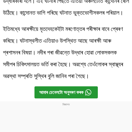
উদ্ধাৰকাৰী
দলে
।
এই
ঘটনাৰ
পিছতে
এতিয়া
অঞ্চলটোত
কান্দোনৰ
ৰোল
উঠিছে
।
কান্দোনত
ভাগি
পৰিছে
ঘটনাত
ভুক্তভোগীসকলৰ
পৰিয়াল
।
ইতিমধ্যে
আৰক্ষীয়ে মৃতদেহকেইটা মৰণোত্তৰ পৰীক্ষাৰ বাবে প্ৰেৰণ
কৰিছে। ঘটনাস্থলীত এতিয়াও উপস্থিত আছে আৰক্ষী আৰু
প্ৰশাসনৰ বিষয়া। নদীৰ পৰা জীৱন্তে
উদ্ধাৰ হোৱা লোকসকলক
সমীপৰ চিকিৎসালয়ত ভৰ্তি কৰা হৈছে।
অৱশ্যে
তেওঁলোকৰ
স্বাস্থ্যৰ
অৱস্থা
সম্প্ৰতি
সুস্থিৰ
বুলি
জানিব
পৰা
গৈছে
।
আমাৰ চেনেলটো অনুসৰণ কৰক