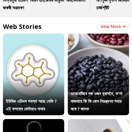
দিল্লীমুখী ইণ্ডিগ’ বিমান হাইজেকৰ ভাবুকি! আহমেদাবাদত
মণিপুৰৰ নৃশংস জিৰিবাম ক
জৰুৰী অৱতৰণ
চাৰ্জশ্বীট
Web Stories
View More
ডায়েবেটিছৰ পৰা ওজন হ্ৰাসলৈ, ক’লা
ইউৰিক এচিডৰ সমস্যা আছে নেকি ?
ৰাজমাহে কি কি ৰোগ নিয়ন্ত্ৰণত সহায়
এই ফলবোৰ কেতিয়াও নাখাব
কৰে ? জানক