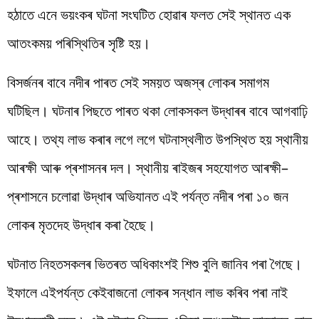
হঠাতে এনে
ভয়ংকৰ
ঘটনা
সংঘটিত
হোৱাৰ
ফলত
সেই
স্থানত
এক
আতংকময়
পৰিস্থিতিৰ
সৃষ্টি
হয়
।
বিসৰ্জনৰ বাবে নদীৰ পাৰত
সেই
সময়ত
অজস্ৰ
লোকৰ
সমাগম
ঘটিছিল
।
ঘটনাৰ
পিছতে
পাৰত
থকা
লোকসকল
উদ্ধাৰৰ
বাবে
আগবাঢ়ি
আহে
।
তথ্য লাভ কৰাৰ লগে লগে ঘটনাস্থলীত উপস্থিত হয়
স্থানীয়
আৰক্ষী আৰু প্ৰশাসনৰ দল। স্থানীয়
ৰাইজৰ
সহযোগত
আৰক্ষী
–
প্ৰশাসনে
চলোৱা
উদ্ধাৰ
অভিযানত এই পৰ্যন্ত নদীৰ পৰা ১০ জন
লোকৰ মৃতদেহ উদ্ধাৰ কৰা হৈছে
।
ঘটনাত
নিহতসকলৰ
ভিতৰত অধিকাংশই শিশু
বুলি
জানিব
পৰা
গৈছে।
ইফালে
এইপৰ্যন্ত
কেইবাজনো
লোকৰ
সন্ধান
লাভ
কৰিব
পৰা
নাই