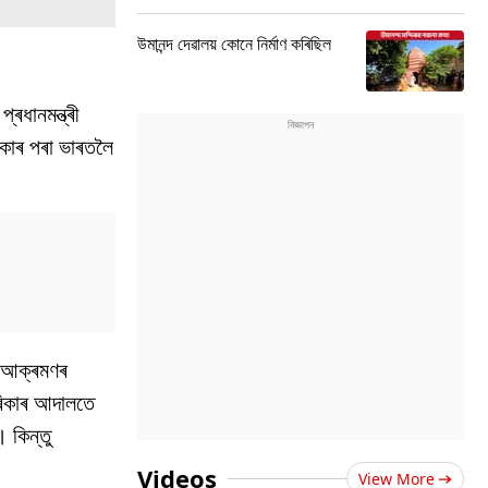
উমানন্দ দেৱালয় কোনে নিৰ্মাণ কৰিছিল
্ৰধানমন্ত্ৰী
িকাৰ পৰা ভাৰতলৈ
াই আক্ৰমণৰ
ৰিকাৰ আদালতে
 কিন্তু
Videos
View More