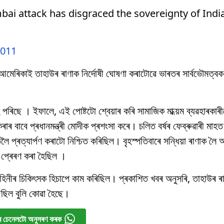
 attack has disgraced the sovereignty of India 
2011
্ভত আমেৰিকাই তাহাউৰ ৰাণাক নিৰ্দোষী ঘোষণা কৰাটোৱে ভাৰতৰ সাৰ্বভৌমত্
ল হৈ পৰিছে । ইফালে, এই পোষ্টটো শ্বেয়াৰ কৰি সামাজিক মাধ্য়ম ব্যৱহাৰকাৰ
ৰ বাবে প্ৰধানমন্ত্ৰী মোদীক প্ৰশংসা কৰে। চলিত বৰ্ষৰ ফেব্ৰুৱাৰী মাহত প
তলৈ প্ৰত্যাৰ্পণ কৰাটো নিশ্চিত কৰিছিল। বৃহস্পতিবাৰে সন্ধিয়া ৰাণাক ল
 প্ৰেৰণ কৰা হৈছিল ।
েনাবাহিনীৰ চিকিৎসক হিচাপে কাম কৰিছিল। প্ৰকাশিত খবৰ অনুসৰি, তাহাউৰ
 আছিল বুলি কোৱা হৈছে।
 চেনেলটো অনুসৰণ কৰক