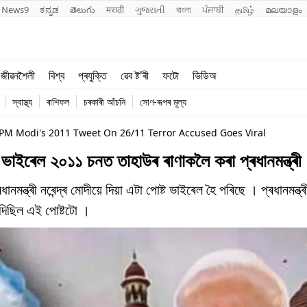
News9
ಕನ್ನಡ
తెలుగు
मराठी
ગુજરાતી
বাংলা
ਪੰਜਾਬੀ
தமிழ்
മലയാളം
শিক্ষা
বিশ্ব
জীৱনশৈলী
বিশ্ব
প্ৰযুক্তি
ৱেব ষ্ট'ৰী
ফটো
ভিডিঅ
খেল
প্ৰযুক্তি
স্বাস্থ্য
ৰাশিফল
চৰকাৰী আঁচনি
সোণ-ৰূপৰ মূল্য
জীৱনশৈলী
PM Modi's 2011 Tweet On 26/11 Terror Accused Goes Viral
ত ভাইৰেল ২০১১ চনত তাহাউৰ ৰাণাকলৈ কৰা প্ৰধানমন্ত্ৰী 
মন্ত্ৰী নৰেন্দ্ৰ মোদীয়ে দিয়া এটা পোষ্ট ভাইৰেল হৈ পৰিছে । প্ৰধানমন্ত্
 দিছিল এই পোষ্টটো ।