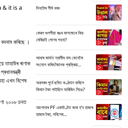
& it is a
দিনটোৰ শীৰ্ষ খবৰ
কেৱল গুলপীয়া ৰঙৰ কাগজেৰে কিয়
মেৰিয়াই সোণৰ গহনা?
বক বদনাম কৰিছে ।
আধাৰ কাৰ্ডত স্বামীৰ নাম কেনেকৈ
ীয়ে তাহাউৰ ৰাণাক
সংযোগ কৰিব?জানক প্ৰক্ৰিয়া...
্ৰধানমন্ত্ৰী
ৈ অহা এখন বিশেষ
অৱসৰৰ পূৰ্বে ছবিত কণ্ঠদান কৰিলে
কিমান টকা পাইছিল অৰিজিৎ সিঙে?
 ৰাণা ২০০৮ চনত
আপোনাৰ PF একাউণ্টত জমা হ’ব হাজাৰ
হাজাৰ টকা, সবিশেষ...