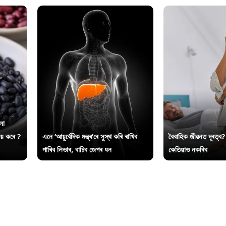
লা
ায় কৰে ?
এনে ‘আয়ুৰ্বেদিক মন্ত্ৰ’ৰে সুস্থ কৰি ৰাখিব
বৈবাহিক জীৱনত দূৰত্ব?
পাৰিব লিভাৰ, বাচিব জেপৰ ধন
কেতিয়াও নকৰিব