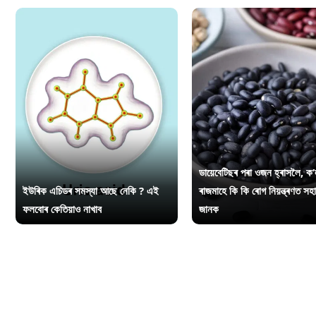
ডায়েবেটিছৰ পৰা ওজন হ্ৰাসলৈ, ক’
ইউৰিক এচিডৰ সমস্যা আছে নেকি ? এই
ৰাজমাহে কি কি ৰোগ নিয়ন্ত্ৰণত সহ
ফলবোৰ কেতিয়াও নাখাব
জানক