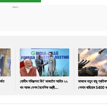
ৰ্ভত
মোদীৰ পৰিকল্পনা কি? ভাৰতলৈ আহিব ২২
ভাৰতৰ নতুন বায়ু প্ৰতিৰক্
খন আৰব দেশৰ বৈদেশিক মন্ত্ৰী...
পেলাব ৰাছিয়াৰ S400 ক