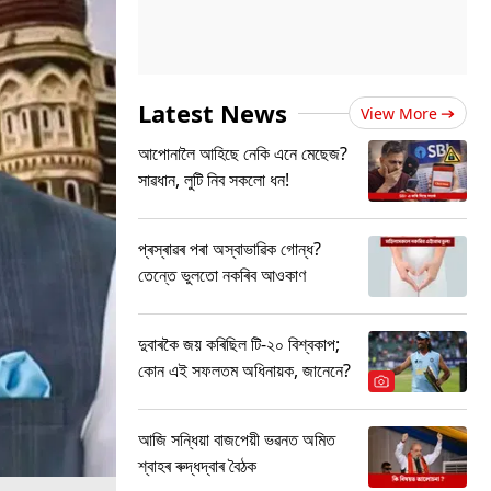
Latest News
View More
আপোনালৈ আহিছে নেকি এনে মেছেজ?
সাৱধান, লুটি নিব সকলো ধন!
প্ৰস্ৰাৱৰ পৰা অস্বাভাৱিক গোন্ধ?
তেন্তে ভুলতো নকৰিব আওকাণ
দুবাৰকৈ জয় কৰিছিল টি-২০ বিশ্বকাপ;
কোন এই সফলতম অধিনায়ক, জানেনে?
আজি সন্ধিয়া বাজপেয়ী ভৱনত অমিত
শ্বাহৰ ৰুদ্ধদ্বাৰ বৈঠক