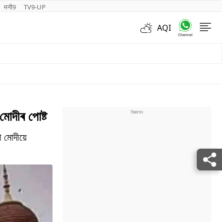
मनी9
TV9-UP
AQI
Videos
মোদীৰ পোষ্ট
ৰী মোদীয়ে