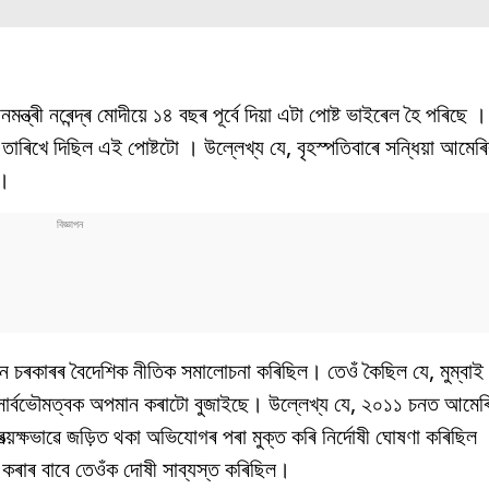
ত্ৰী নৰেন্দ্ৰ মোদীয়ে ১৪ বছৰ পূৰ্বে দিয়া এটা পোষ্ট ভাইৰেল হৈ পৰিছে । প
তাৰিখে দিছিল এই পোষ্টটো । উল্লেখ্য যে, বৃহস্পতিবাৰে সন্ধিয়া আমেৰ
য়।
্বাধীন চৰকাৰৰ বৈদেশিক নীতিক সমালোচনা কৰিছিল। তেওঁ কৈছিল যে, মুম্ব
 সাৰ্বভৌমত্বক অপমান কৰাটো বুজাইছে। উল্লেখ্য যে, ২০১১ চনত আমে
ত্য়ক্ষভাৱে জড়িত থকা অভিযোগৰ পৰা মুক্ত কৰি নিৰ্দোষী ঘোষণা কৰিছিল ।
ন কৰাৰ বাবে তেওঁক দোষী সাব্যস্ত কৰিছিল।