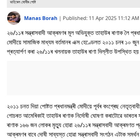
ভাইৰেল মোদীৰ পোষ্ট
Manas Borah
|
Published:
11 Apr 2025 11:12 AM
২৬/১১ৰ সন্ত্ৰাসবাদী আক্ৰমণৰ মূল অভিযুক্ত তাহাউৰ ৰাণাক লৈ প্ৰধানমন্
মোদীয়ে সামাজিক মাধ্যম বৰ্তমানৰ এক্স হেণ্ডেলত ২০১১ চনৰ ১০ জুন 
প্ৰত্যাৰ্পণ কৰা ২৬/১১ৰ খলনায়ক তাহাউৰ ৰাণা দিল্লীত উপস্থিত হ
২০১১ চনত দিয়া পোষ্টত প্ৰধানমন্ত্ৰী মোদীয়ে পূৰ্বৰ কংগ্ৰেছ নেতৃত
গোচৰত আমেৰিকাই তাহাউৰ ৰাণাক নিৰ্দোষী ঘোষণা কৰাটোৱে ভাৰতৰ
ৰাণাক ১৬৬ জন লোকৰ মৃত্যু হোৱা ২৬/১১ৰ সন্ত্ৰাসবাদী আক্ৰমণত প্ৰ
আক্ৰমণৰ বাবে দোষী সাব্যস্ত হোৱা সন্ত্ৰাসবাদী সংগঠন এটাক সমৰ্থ