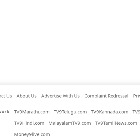
act Us
About Us
Advertise With Us
Complaint Redressal
Pri
work
TV9Marathi.com
TV9Telugu.com
TV9Kannada.com
TV
TV9Hindi.com
MalayalamTV9.com
TV9TamilNews.com
Money9live.com