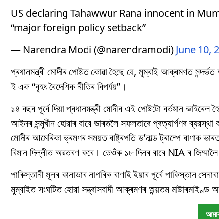
US declaring Tahawwur Rana innocent in Mumbai
“major foreign policy setback”
— Narendra Modi (@narendramodi)
June 10, 
প্ৰধানমন্ত্ৰী মোদীৰ পোষ্টত কোৱা হৈছে যে, মুম্বাই আক্ৰমণত সন্দৰ
ই এক “বৃহৎ বৈদেশিক নীতিৰ বিপৰ্যয়”।
১৪ বছৰ পূৰ্বে দিয়া প্ৰধানমন্ত্ৰী মোদীৰ এই পোষ্টটো বৰ্তমান ভাইৰে
আইনৰ সন্মুখীন হোৱাৰ বাবে ভাৰতলৈ সফলতাৰে প্ৰত্যাৰ্পণৰ ব্যৱস্থা কৰা
মোদীৰ আমেৰিকা ভ্ৰমণৰ সময়ত ৰাষ্ট্ৰপতি ড’নাল্ড ট্ৰাম্পে ৰাণাক ভাৰ
বিমান দিল্লীত অৱতৰণ কৰে। তেওঁক ১৮ দিনৰ বাবে NIA ৰ জিম্মালৈ
পাকিস্তানী মূলৰ কানাডাৰ নাগৰিক ৰাণাই ইয়াৰ পূৰ্বে পাকিস্তান স
মুম্বাইত সংঘটিত হোৱা সন্ত্ৰাসবাদী আক্ৰমণৰ অন্য়তম মাষ্টাৰমাইণ্ড
আমাৰ