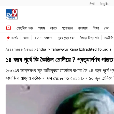
हिन्दी 
English
শেহতীয়া খবৰ
মনোৰঞ্জন
শেহতীয়া খবৰ
অসম
ভাৰত
মনোৰঞ্জন
ব্যৱসায়
শিক্ষা
খেল
অসম
ব্যৱসায়
বাজেট
অসম
TV9 Shorts
পুৱাৰ মুখ্য খবৰ
হিমন্ত বিশ্ব শৰ্মা
ৰাজনীতি
ভাৰত
Assamese News
India
> Tahawwur Rana Extradited To India: 
১৪ বছৰ পূৰ্বে কি কৈছিল মোদীয়ে ? প্ৰত্যাৰ্পণৰ পাছ
২৬/১১ৰ আক্ৰমণৰ মূল অভিযুক্ত তাহাউৰ ৰাণাক লৈ ১৪ বছৰ পূৰ্বে প্ৰধান
সামাজিক মাধ্যম বৰ্তমানৰ এক্স হেণ্ডেলত ২০১১ চনৰ ১০ জুন তাৰিখে