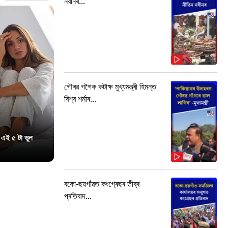
নবীনৰ...
গৌৰৱ গগৈক কটাক্ষ মুখ্যমন্ত্ৰী হিমন্ত
বিশ্ব শৰ্মাৰ...
 এই ৫ টা ভুল
বকো-ছয়গাঁৱত কংগ্ৰেছৰ তীব্ৰ
প্ৰতিবাদ...