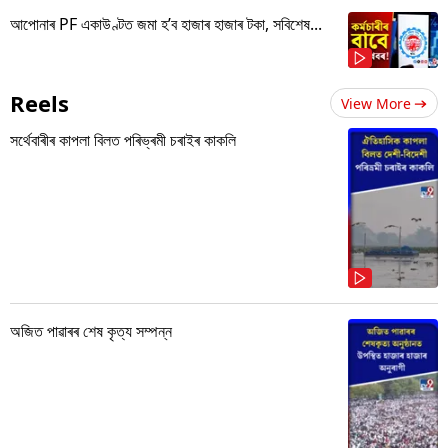
আপোনাৰ PF একাউণ্টত জমা হ’ব হাজাৰ হাজাৰ টকা, সবিশেষ...
Reels
View More
সৰ্থেবাৰীৰ কাপলা বিলত পৰিভ্ৰমী চৰাইৰ কাকলি
অজিত পাৱাৰৰ শেষ কৃত্য সম্পন্ন