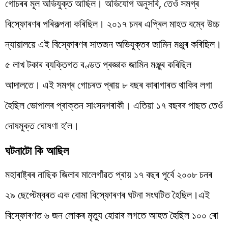
গোচৰৰ মূল অভিযুক্ত আছিল। অভিযোগ অনুসৰি, তেওঁ সমগ্ৰ
বিস্ফোৰণৰ পৰিকল্পনা কৰিছিল। ২০১৭ চনৰ এপ্ৰিল মাহত বম্বে উচ্চ
ন্যায়ালয়ে এই বিস্ফোৰণৰ সাতজন অভিযুক্তৰ জামিন মঞ্জুৰ কৰিছিল।
৫ লাখ টকাৰ ব্যক্তিগত বণ্ডত প্ৰজ্ঞাক জামিন মঞ্জুৰ কৰিছিল
আদালতে। এই সমগ্ৰ গোচৰত প্ৰায় ৮ বছৰ কাৰাগাৰত থাকিব লগা
হৈছিল ভোপালৰ প্ৰাক্তন সাংসদগৰাকী। এতিয়া ১৭ বছৰৰ পাছত তেওঁ
দোষমুক্ত ঘোষণা হ’ল।
ঘটনাটো কি আছিল
মহাৰাষ্ট্ৰৰ নাছিক জিলাৰ মালেগাঁৱত প্ৰায় ১৭ বছৰ পূৰ্বে ২০০৮ চনৰ
২৯ ছেপ্টেম্বৰত এক বোমা বিস্ফোৰণৰ ঘটনা সংঘটিত হৈছিল।এই
বিস্ফোৰণত ৬ জন লোকৰ মৃত্যু হোৱাৰ লগতে আহত হৈছিল ১০০ ৰো