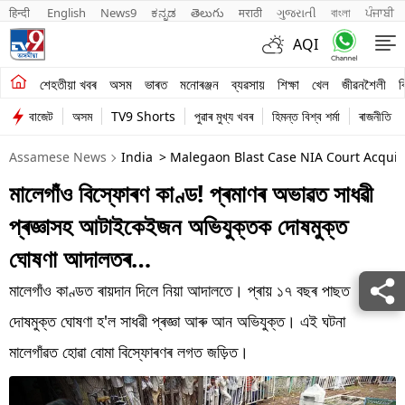
हिन्दी 
English
News9
ಕನ್ನಡ
తెలుగు
मराठी
ગુજરાતી
বাংলা
ਪੰਜਾਬੀ
AQI
শেহতীয়া খবৰ
শেহতীয়া খবৰ
অসম
ভাৰত
মনোৰঞ্জন
ব্যৱসায়
শিক্ষা
খেল
জীৱনশৈলী
ব
বাজেট
অসম
TV9 Shorts
পুৱাৰ মুখ্য খবৰ
হিমন্ত বিশ্ব শৰ্মা
ৰাজনীতি
অসম
Assamese News
India
> Malegaon Blast Case NIA Court Acquit
ভাৰত
মালেগাঁও বিস্ফোৰণ কাণ্ড! প্ৰমাণৰ অভাৱত সাধৱী
মনোৰঞ্জন
প্ৰজ্ঞাসহ আটাইকেইজন অভিযুক্তক দোষমুক্ত
ব্যৱসায়
ঘোষণা আদালতৰ…
শিক্ষা
মালেগাঁও কাণ্ডত ৰায়দান দিলে নিয়া আদালতে। প্ৰায় ১৭ বছৰ পাছত
দোষমুক্ত ঘোষণা হ'ল সাধৱী প্ৰজ্ঞা আৰু আন অভিযুক্ত। এই ঘটনা
খেল
মালেগাঁৱত হোৱা বোমা বিস্ফোৰণৰ লগত জড়িত।
জীৱনশৈলী