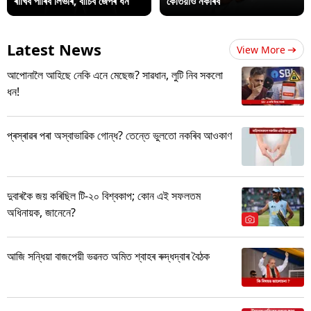
ৰাখিব পাৰিব লিভাৰ, বাচিব জেপৰ ধন
কেতিয়াও নকৰিব
Latest News
View More
আপোনালৈ আহিছে নেকি এনে মেছেজ? সাৱধান, লুটি নিব সকলো
ধন!
প্ৰস্ৰাৱৰ পৰা অস্বাভাৱিক গোন্ধ? তেন্তে ভুলতো নকৰিব আওকাণ
দুবাৰকৈ জয় কৰিছিল টি-২০ বিশ্বকাপ; কোন এই সফলতম
অধিনায়ক, জানেনে?
আজি সন্ধিয়া বাজপেয়ী ভৱনত অমিত শ্বাহৰ ৰুদ্ধদ্বাৰ বৈঠক