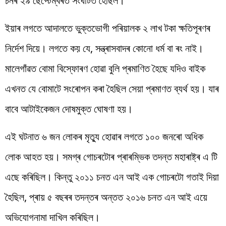
চনৰ ২৯ ছেপ্টেম্বৰত সংঘটিত হৈছিল।
ইয়াৰ লগতে আদালতে ভুক্তভোগী পৰিয়ালক ২ লাখ টকা ক্ষতিপূৰণৰ
নিৰ্দেশ দিয়ে। লগতে কয় যে, সন্ত্ৰাসবাদৰ কোনো ধৰ্ম বা ৰং নাই।
মালেগাঁৱত বোমা বিস্ফোৰণ হোৱা বুলি প্ৰমাণিত হৈছে যদিও বাইক
এখনত যে বোমাটে সংৰোপন কৰা হৈছিল সেয়া প্ৰমাণত ব্যৰ্থ হয়। যাৰ
বাবে আটাইকেজন দোষমুক্ত ঘোষণা হয়।
এই ঘটনাত ৬ জন লোকৰ মৃত্যু হোৱাৰ লগতে ১০০ জনৰো অধিক
লোক আহত হয়। সমগ্ৰ গোচৰটোৰ প্ৰাৰম্ভিক তদন্ত মহাৰাষ্ট্ৰ এ টি
এছে কৰিছিল। কিন্তু ২০১১ চনত এন আই এক গোচৰটো গতাই দিয়া
হৈছিল, প্ৰায় ৫ বছৰৰ তদন্তৰ অন্তত ২০১৬ চনত এন আই এয়ে
অভিযোগনামা দাখিল কৰিছিল।