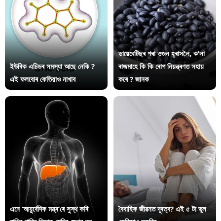
ডায়েবেটিছৰ পৰা ওজন হ্ৰাসলৈ, ক’লা
ইউৰিক এচিডৰ সমস্যা আছে নেকি ?
ৰাজমাহে কি কি ৰোগ নিয়ন্ত্ৰণত সহায়
এই ফলবোৰ কেতিয়াও নাখাব
কৰে ? জানক
এনে ‘আয়ুৰ্বেদিক মন্ত্ৰ’ৰে সুস্থ কৰি
বৈবাহিক জীৱনত দূৰত্ব? এই ৫ টা ভুল