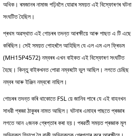
অধিক। ৰমজানৰ নামাজ পঢ়িবলৈ যোৱাৰ সময়ত এই বিস্ফোৰণৰ ঘটনা
সংঘটিত হৈছিল।
প্ৰথম অৱস্থাত এই গোচৰৰ তদন্ত আৰক্ষীয়ে আৰু পাছত এ টি এছে
কৰিছিল। সেই সময়ত পোহৰলৈ আহিছিল যে এল এম এল ফ্ৰিডম
(
MH15P4572)
নম্বৰৰ এখন বাইকত এই বিস্ফোৰণ সংঘটিত
হৈছে। কিন্তু বাইকখনত পোৱা নম্বৰটো ভুল আছিল। লগতে চেছিছ
নম্বৰ আৰু ইঞ্জিন নম্বৰো নাছিল।
গোচৰৰ তদন্ত কৰি
থাকোতে
FSL
য়ে
জানিব পাৰে যে এই
বাহনখন
সাধৱী
প্ৰজ্ঞা ঠাকুৰৰ নামত আছিল। ঘটনাৰ এমাহৰ পাছতে প্ৰজ্ঞাৰ
লগতে আন ২জনক গ্ৰেপ্তাৰ কৰা
হয়
। পৰৱৰ্তী
সময়ত
প্ৰজ্ঞাক মূল
অভিযুক্ত হিচাপে লৈ বাকী অভিযুক্তক গ্ৰেপ্তাৰ কৰে আৰক্ষীয়ে।