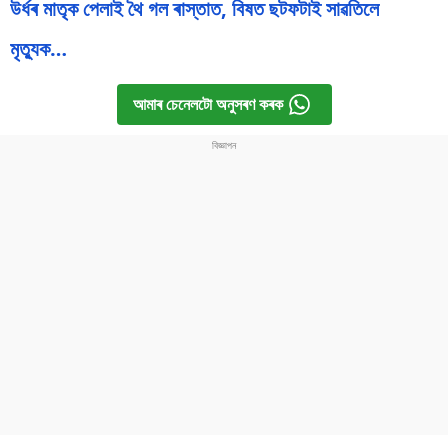
উৰ্ধৰ মাতৃক পেলাই থৈ গল ৰাস্তাত, বিষত ছটফটাই সাৱতিলে
মৃত্যুক…
আমাৰ চেনেলটো অনুসৰণ কৰক