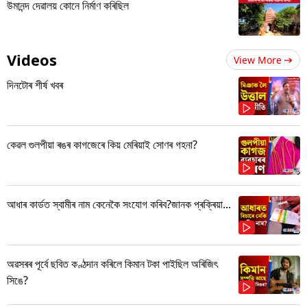
উমানন্দ দেৱালয় কোনে নিৰ্মাণ কৰিছিল
Videos
View More
দিনটোৰ শীৰ্ষ খবৰ
কেৱল গুলপীয়া ৰঙৰ কাগজেৰে কিয় মেৰিয়াই সোণৰ গহনা?
আধাৰ কাৰ্ডত স্বামীৰ নাম কেনেকৈ সংযোগ কৰিব?জানক প্ৰক্ৰিয়া...
অৱসৰৰ পূৰ্বে ছবিত কণ্ঠদান কৰিলে কিমান টকা পাইছিল অৰিজিৎ
সিঙে?