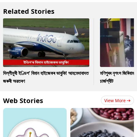
Related Stories
দিল্লীমুখী ইণ্ডিগ’ বিমান হাইজেকৰ ভাবুকি! আহমেদাবাদত
মণিপুৰৰ নৃশংস জিৰিবাম ক
জৰুৰী অৱতৰণ
চাৰ্জশ্বীট
Web Stories
View More