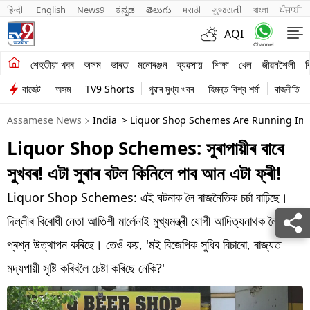
हिन्दी 
English
News9
ಕನ್ನಡ
తెలుగు
मराठी
ગુજરાતી
বাংলা
ਪੰਜਾਬੀ
AQI
শেহতীয়া খবৰ
শেহতীয়া খবৰ
অসম
ভাৰত
মনোৰঞ্জন
ব্যৱসায়
শিক্ষা
খেল
জীৱনশৈলী
ব
বাজেট
অসম
TV9 Shorts
পুৱাৰ মুখ্য খবৰ
হিমন্ত বিশ্ব শৰ্মা
ৰাজনীতি
অসম
Assamese News
India
> Liquor Shop Schemes Are Running In U
ভাৰত
Liquor Shop Schemes: সুৰাপায়ীৰ বাবে
মনোৰঞ্জন
সুখবৰ! এটা সুৰাৰ বটল কিনিলে পাব আন এটা ফ্ৰী!
ব্যৱসায়
Liquor Shop Schemes: এই ঘটনাক লৈ ৰাজনৈতিক চৰ্চা বাঢ়িছে।
শিক্ষা
দিল্লীৰ বিৰোধী নেতা আতিশী মাৰ্লেনাই মুখ্যমন্ত্ৰী যোগী আদিত্যনাথক লৈ
প্ৰশ্ন উত্থাপন কৰিছে। তেওঁ কয়, 'মই বিজেপিক সুধিব বিচাৰো, ৰাজ্যত
খেল
মদ্যপায়ী সৃষ্টি কৰিবলৈ চেষ্টা কৰিছে নেকি?'
জীৱনশৈলী