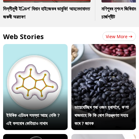
দিল্লীমুখী ইণ্ডিগ’ বিমান হাইজেকৰ ভাবুকি! আহমেদাবাদত
মণিপুৰৰ নৃশংস জিৰিবাম ক
জৰুৰী অৱতৰণ
চাৰ্জশ্বীট
Web Stories
View More
ডায়েবেটিছৰ পৰা ওজন হ্ৰাসলৈ, ক’লা
ইউৰিক এচিডৰ সমস্যা আছে নেকি ?
ৰাজমাহে কি কি ৰোগ নিয়ন্ত্ৰণত সহায়
এই ফলবোৰ কেতিয়াও নাখাব
কৰে ? জানক