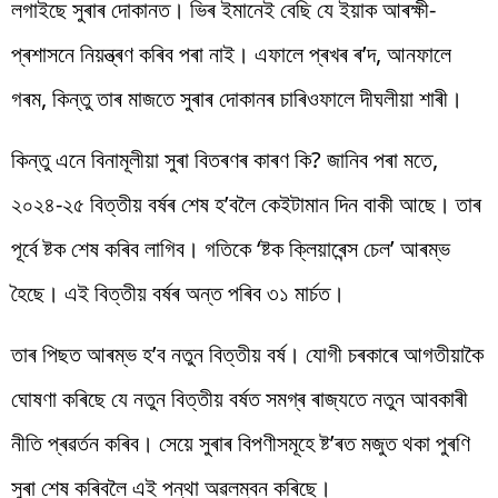
লগাইছে সুৰাৰ দোকানত। ভিৰ ইমানেই বেছি যে ইয়াক আৰক্ষী-
প্ৰশাসনে নিয়ন্ত্ৰণ কৰিব পৰা নাই। এফালে প্ৰখৰ ৰ’দ, আনফালে
গৰম, কিন্তু তাৰ মাজতে সুৰাৰ দোকানৰ চাৰিওফালে দীঘলীয়া শাৰী।
কিন্তু এনে বিনামূলীয়া সুৰা বিতৰণৰ কাৰণ কি? জানিব পৰা মতে,
২০২৪-২৫ বিত্তীয় বৰ্ষৰ শেষ হ’বলৈ কেইটামান দিন বাকী আছে। তাৰ
পূৰ্বে ষ্টক শেষ কৰিব লাগিব। গতিকে ‘ষ্টক ক্লিয়াৰেন্স চেল’ আৰম্ভ
হৈছে। এই বিত্তীয় বৰ্ষৰ অন্ত পৰিব ৩১ মাৰ্চত।
তাৰ পিছত আৰম্ভ হ’ব নতুন বিত্তীয় বৰ্ষ। যোগী চৰকাৰে আগতীয়াকৈ
ঘোষণা কৰিছে যে নতুন বিত্তীয় বৰ্ষত সমগ্ৰ ৰাজ্যতে নতুন আবকাৰী
নীতি প্ৰৱৰ্তন কৰিব। সেয়ে সুৰাৰ বিপণীসমূহে ষ্ট’ৰত মজুত থকা পুৰণি
সুৰা শেষ কৰিবলৈ এই পন্থা অৱলম্বন কৰিছে।