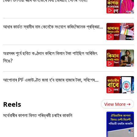
আধাৰ কাৰ্ডত স্বামীৰ নাম কেনেকৈ সংযোগ কৰিব?জানক প্ৰক্ৰিয়া...
অৱসৰৰ পূৰ্বে ছবিত কণ্ঠদান কৰিলে কিমান টকা পাইছিল অৰিজিৎ
সিঙে?
আপোনাৰ PF একাউণ্টত জমা হ’ব হাজাৰ হাজাৰ টকা, সবিশেষ...
Reels
View More
সৰ্থেবাৰীৰ কাপলা বিলত পৰিভ্ৰমী চৰাইৰ কাকলি