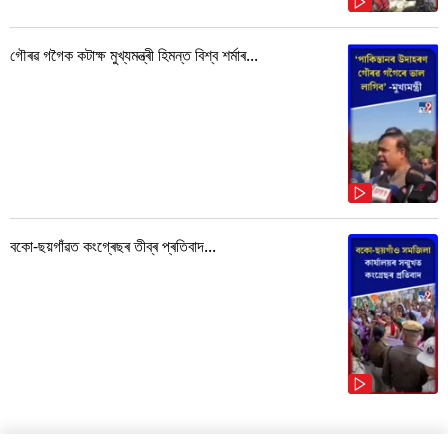
গৌৰৱ গগৈক কটাক্ষ মুখ্যমন্ত্ৰী হিমন্ত বিশ্ব শৰ্মাৰ...
বকো-ছয়গাঁৱত কংগ্ৰেছৰ তীব্ৰ প্ৰতিবাদ...