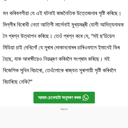
মন কৰিবলগীয়া যে এই ঘটনাই ৰাজনৈতিক উত্তেজনাৰ সৃষ্টি কৰিছে।
দিল্লীৰ বিৰোধী নেতা আতিশী মাৰ্লেনাই মুখ্যমন্ত্ৰী যোগী আদিত্যনাথক
লৈ প্ৰশ্ন উত্থাপন কৰিছে। তেওঁ প্ৰশ্ন কৰে যে, “মই ছ’চিয়েল
মিডিয়া চাই দেখিলোঁ যে সুৰাৰ দোকানবোৰৰ চাৰিওফালে ইমানেই ভিৰ
হৈছে, যাক আৰক্ষীয়েও নিয়ন্ত্ৰণ কৰিবলৈ সংগ্ৰাম কৰিছে। মই
বিজেপিক সুধিব বিচাৰো, তেওঁলোকে ৰাজ্যত সুৰাপায়ী সৃষ্টি কৰিবলৈ
বিচাৰিছে নেকি?”
আমাৰ চেনেলটো অনুসৰণ কৰক