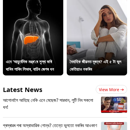
এনে ‘আয়ুৰ্বেদিক মন্ত্ৰ’ৰে সুস্থ কৰি
বৈবাহিক জীৱনত দূৰত্ব? এই ৫ টা ভুল
ৰাখিব পাৰিব লিভাৰ, বাচিব জেপৰ ধন
কেতিয়াও নকৰিব
Latest News
View More
আপোনালৈ আহিছে নেকি এনে মেছেজ? সাৱধান, লুটি নিব সকলো
ধন!
প্ৰস্ৰাৱৰ পৰা অস্বাভাৱিক গোন্ধ? তেন্তে ভুলতো নকৰিব আওকাণ