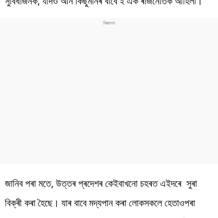
সুবিধাজনক, যদিও আন কিছুমানৰ বাবে ই এক ৰাজনৈতিক আহিলা।
জানিব পৰা মতে, উত্তৰ প্ৰদেশৰ কেইবাখনো চহৰত এইদৰে সুৰা
বিক্ৰী কৰা হৈছে। যাৰ বাবে মদ্যপান কৰা লোকসকলে হেতাওপৰা