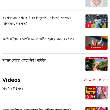
দুবাৰকৈ জয় কৰিছিল টি-২০ বিশ্বকাপ; কোন এই সফলতম
অধিনায়ক, জানেনে?
আজি সন্ধিয়া বাজপেয়ী ভৱনত অমিত শ্বাহৰ ৰুদ্ধদ্বাৰ বৈঠক
উমানন্দ দেৱালয় কোনে নিৰ্মাণ কৰিছিল
Videos
View More
দিনটোৰ শীৰ্ষ খবৰ
কেৱল গুলপীয়া ৰঙৰ কাগজেৰে কিয় মেৰিয়াই সোণৰ গহনা?