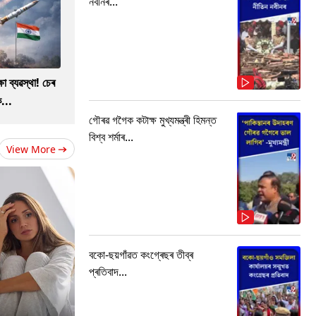
নবীনৰ...
ষা ব্যৱস্থা! চেৰ
...
গৌৰৱ গগৈক কটাক্ষ মুখ্যমন্ত্ৰী হিমন্ত
বিশ্ব শৰ্মাৰ...
View More
বকো-ছয়গাঁৱত কংগ্ৰেছৰ তীব্ৰ
প্ৰতিবাদ...