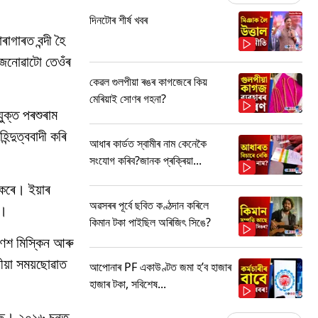
দিনটোৰ শীৰ্ষ খবৰ
াগাৰত বন্দী হৈ
 জনোৱাটো তেওঁৰ
কেৱল গুলপীয়া ৰঙৰ কাগজেৰে কিয়
মেৰিয়াই সোণৰ গহনা?
ুক্ত পৰশুৰাম
্দুত্ববাদী কৰি
আধাৰ কাৰ্ডত স্বামীৰ নাম কেনেকৈ
সংযোগ কৰিব?জানক প্ৰক্ৰিয়া...
 কৰে। ইয়াৰ
অৱসৰৰ পূৰ্বে ছবিত কণ্ঠদান কৰিলে
ল।
কিমান টকা পাইছিল অৰিজিৎ সিঙে?
ণেশ মিস্কিন আৰু
তীয়া সময়ছোৱাত
আপোনাৰ PF একাউণ্টত জমা হ’ব হাজাৰ
হাজাৰ টকা, সবিশেষ...
িছে। ২০১৬ চনত