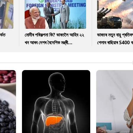
ৰ্ভত
মোদীৰ পৰিকল্পনা কি? ভাৰতলৈ আহিব ২২
ভাৰতৰ নতুন বায়ু প্ৰতিৰক্
খন আৰব দেশৰ বৈদেশিক মন্ত্ৰী...
পেলাব ৰাছিয়াৰ S400 ক