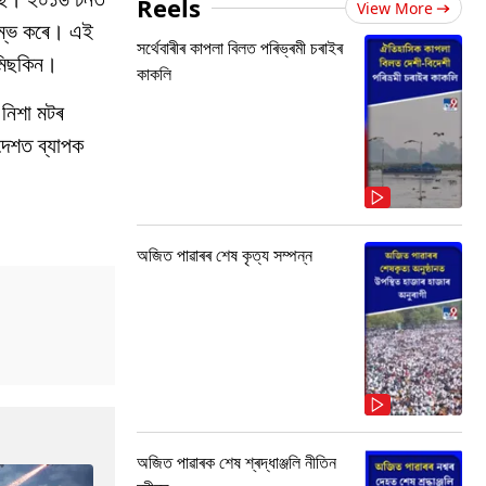
Reels
View More
ৰম্ভ কৰে। এই
সৰ্থেবাৰীৰ কাপলা বিলত পৰিভ্ৰমী চৰাইৰ
 মিছকিন।
কাকলি
 নিশা মটৰ
দেশত ব্যাপক
অজিত পাৱাৰৰ শেষ কৃত্য সম্পন্ন
অজিত পাৱাৰক শেষ শ্ৰদ্ধাঞ্জলি নীতিন