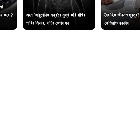
লা
ায় কৰে ?
এনে ‘আয়ুৰ্বেদিক মন্ত্ৰ’ৰে সুস্থ কৰি ৰাখিব
বৈবাহিক জীৱনত দূৰত্ব?
পাৰিব লিভাৰ, বাচিব জেপৰ ধন
কেতিয়াও নকৰিব