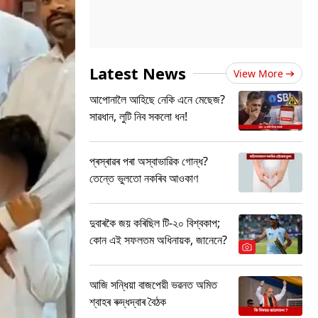
Latest News
View More
আপোনালৈ আহিছে নেকি এনে মেছেজ?
সাৱধান, লুটি নিব সকলো ধন!
প্ৰস্ৰাৱৰ পৰা অস্বাভাৱিক গোন্ধ?
তেন্তে ভুলতো নকৰিব আওকাণ
দুবাৰকৈ জয় কৰিছিল টি-২০ বিশ্বকাপ;
কোন এই সফলতম অধিনায়ক, জানেনে?
আজি সন্ধিয়া বাজপেয়ী ভৱনত অমিত
শ্বাহৰ ৰুদ্ধদ্বাৰ বৈঠক