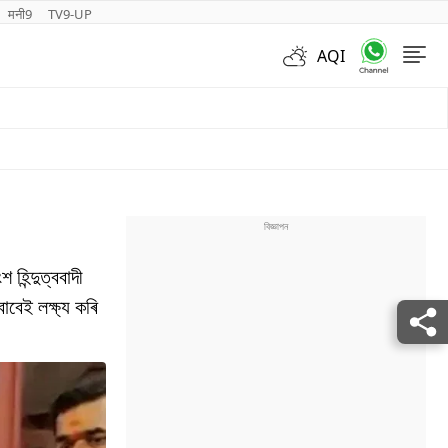
मनी9
TV9-UP
AQI
Videos
হিন্দুত্ববাদী
াবেই লক্ষ্য কৰি