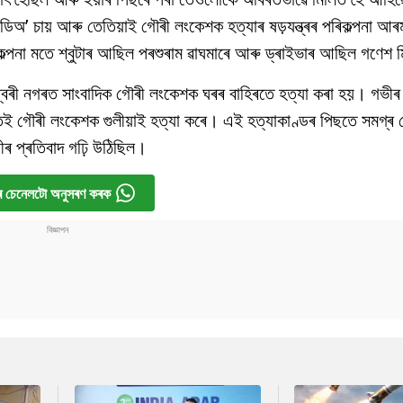
িঅ’ চায় আৰু তেতিয়াই গৌৰী লংকেশক হত্যাৰ ষড়যন্ত্ৰৰ পৰিকল্পনা আ
ল্পনা মতে শ্বুটাৰ আছিল পৰশুৰাম ৱাঘমাৰে আৰু ড্ৰাইভাৰ আছিল গণেশ
শ্বৰী নগৰত সাংবাদিক গৌৰী লংকেশক ঘৰৰ বাহিৰতে হত্যা কৰা হয়। গভীৰ
তই গৌৰী লংকেশক গুলীয়াই হত্যা কৰে। এই হত্যাকাণ্ডৰ পিছতে সমগ্ৰ 
াবীৰ প্ৰতিবাদ গঢ়ি উঠিছিল।
 চেনেলটো অনুসৰণ কৰক