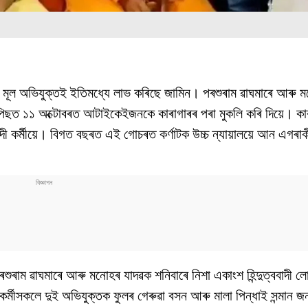
ডৰ মূল অভিযুক্তই ইতিমধ্যে লাভ কৰিছে জামিন। পৰশুৰাম ৱাঘমাৰে আৰু 
িছত ১১ অক্টোবৰত আটাইকেইজনকে কাৰাগাৰৰ পৰা মুকলি কৰি দিয়ে। কাৰ
ী কৰ্মীয়ে। বিগত বছৰত এই গোচৰত কৰ্ণাটক উচ্চ ন্যায়ালয়ে আন এগৰাক
ুৰাম ৱাঘমাৰে আৰু মনোহৰ যাদৱক শনিবাৰে নিশা একাংশ হিন্দুত্ববাদী 
ী কৰ্মীসকলে দুই অভিযুক্তক ফুলৰ গেৰুৱা বসন আৰু মালা পিন্ধাই সন্মান জ