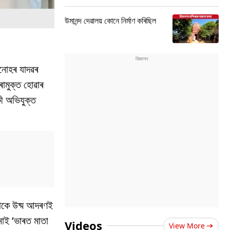
উমানন্দ দেৱালয় কোনে নিৰ্মাণ কৰিছিল
মনোহৰ যাদৱৰ
ামুক্ত হোৱাৰ
ী অভিযুক্ত
লোকে উষ্ম আদৰণই
নাই ‘ভাৰত মাতা
Videos
View More