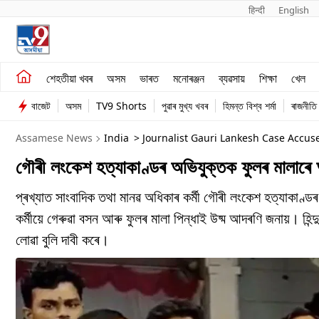
हिन्दी 
English
শেহতীয়া খবৰ
মনোৰঞ্জন
শেহতীয়া খবৰ
অসম
ভাৰত
মনোৰঞ্জন
ব্যৱসায়
শিক্ষা
খেল
অসম
ব্যৱসায়
বাজেট
অসম
TV9 Shorts
পুৱাৰ মুখ্য খবৰ
হিমন্ত বিশ্ব শৰ্মা
ৰাজনীতি
ভাৰত
Assamese News
India
> Journalist Gauri Lankesh Case Acc
গৌৰী লংকেশ হত্যাকাণ্ডৰ অভিযুক্তক ফুলৰ মালা
প্ৰখ্যাত সাংবাদিক তথা মানৱ অধিকাৰ কৰ্মী গৌৰী লংকেশ হত্যাকাণ্ড
কৰ্মীয়ে গেৰুৱা বসন আৰু ফুলৰ মালা পিন্ধাই উষ্ম আদৰণি জনায়। হিন্দ
লোৱা বুলি দাবী কৰে।