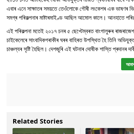
এবাৰ এনে সাক্ষাতৰ সময়তে তেওঁলোকে গৌৰী লংকেশৰ এক ভাষণৰ ভিড
সমগ্ৰ পৰিকল্পনাৰ মাষ্টাৰমাইণ্ড আছিল আমোল কালে। আনহাতে পৰিক
এই পৰিকল্পনা মতেই ২০১৭ চনৰ ৫ ছেপ্টেম্বৰত বাংগালুৰুৰ ৰাজৰাজে
চাইকেলেৰে সাংবাদিকগৰাকীৰ ঘৰৰ বাহিৰত উপস্থিত হৈ তিনি অভিযুক্
চাঞ্চল্যৰ সৃষ্টি হৈছিল। দেশজুৰি এই ঘটনাৰ দোষীক শাস্তি প্ৰদানৰ দ
আমাৰ
Related Stories