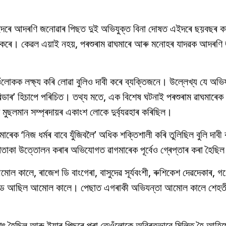
ক এইদৰে আদৰণি জনোৱাৰ পিছত দুই অভিযুক্ত বিনা দোষত এইদৰে ছয়বছৰ কাৰ
ী কৰে। কেৱল এয়াই নহয়, পৰশুৰাম ৱাঘমাৰে আৰু মনোহৰ যাদৱক আদৰণি
েওঁলোকক লক্ষ্য কৰি লোৱা বুলিও দাবী কৰে ব্যক্তিজনে। উল্লেখ্য যে অভিয
ল্ডাৰ’ হিচাপে পৰিচিত। তথ্য মতে, এক বিশেষ ঘটনাই পৰশুৰাম ৱাঘমাৰেক হিন
মুছলমান সম্প্ৰদায়ৰ একাংশ লোকে দুৰ্ব্যৱহাৰ কৰিছিল।
 ‘নিজ ধৰ্মৰ বাবে যুঁজিবলৈ’ অধিক শক্তিশালী কৰি তুলিছিল বুলি দাবী
 পতাকা উত্তোলন কৰাৰ অভিযোগত ৱাগমাৰেক পূৰ্বেও গ্ৰেপ্তাৰ কৰা হৈছি
কালে, ৰাজেশ ডি বাংগেৰা, বাসুদেৱ সূৰ্যবংশী, ৰুশিকেশ দেৱদেকাৰ, গ
টাৰমাইণ্ড আছিল আমোল কালে। পেছাত এগৰাকী অভিযন্তা আমোল কালে শেহ
ষাৎ হৈছিল আৰু ইয়াৰ পিছৰে পৰা তেওঁলোকে অবিৰতভাৱে মিলিত হৈ আহ