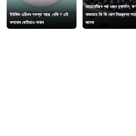
ডায়েবেটিছৰ পৰা ওজন হ্ৰাসলৈ, ক’
ইউৰিক এচিডৰ সমস্যা আছে নেকি ? এই
ৰাজমাহে কি কি ৰোগ নিয়ন্ত্ৰণত সহ
ফলবোৰ কেতিয়াও নাখাব
জানক