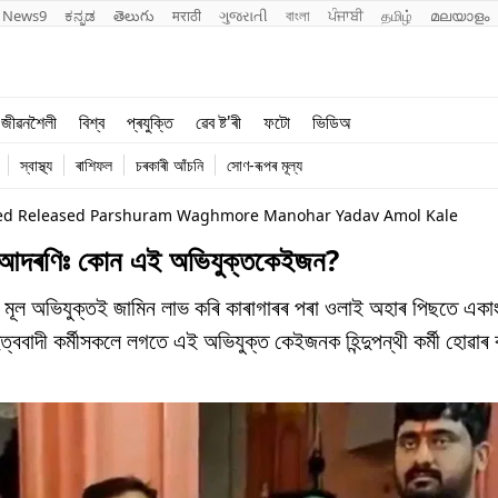
News9
ಕನ್ನಡ
తెలుగు
मराठी
ગુજરાતી
বাংলা
ਪੰਜਾਬੀ
தமிழ்
മലയാളം
শিক্ষা
বিশ্ব
জীৱনশৈলী
বিশ্ব
প্ৰযুক্তি
ৱেব ষ্ট'ৰী
ফটো
ভিডিঅ
খেল
প্ৰযুক্তি
স্বাস্থ্য
ৰাশিফল
চৰকাৰী আঁচনি
সোণ-ৰূপৰ মূল্য
জীৱনশৈলী
used Released Parshuram Waghmore Manohar Yadav Amol Kale
ৰে আদৰণিঃ কোন এই অভিযুক্তকেইজন?
ৰ মূল অভিযুক্তই জামিন লাভ কৰি কাৰাগাৰৰ পৰা ওলাই অহাৰ পিছতে একাংশ 
ুত্ববাদী কৰ্মীসকলে লগতে এই অভিযুক্ত কেইজনক হিন্দুপন্থী কৰ্মী হোৱাৰ ব