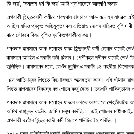
কি জয়’, ‘সনাতন ধৰ্ম কি জয়’ আদি শ্ল’গানেৰে আদৰণি জনায়।
এগৰাকী হিন্দুত্ববাদী কৰ্মীয়ে পৰশুৰাম ৱাঘমাৰে আৰু মনোহৰ যাদৱ
আছিল যদিও প্ৰকৃত অভিযুক্তসকল এতিয়াও জেলৰ বাহিৰত বুলি দাব
বাবে গৌৰৱৰ বিষয় বুলিও ব্যক্তিগৰাকীয়ে কয়।
পৰশুৰাম ৱাঘমাৰে আৰু মনোহৰ যাদৱ হিন্দুপন্থী কৰ্মী হোৱাৰ বাবেই ত
ৱাঘমাৰে আছিল এগৰাকী বডী বিল্ডাৰ। পেশীবহুল শৰীৰৰ বাবেই তেওঁ ‘বি
তুলিছিল। ৱাঘমাৰেৰ মতে, তেওঁৰ চুবুৰীৰ এগৰাকী ১৪ বছৰীয়া কিশোৰক 
এনে আতিশয্যৰ পিছতে কিশোৰজনে আত্মহত্যা কৰে। এই ঘটনাই ৱাঘমাৰেক
পিছত ৱাগমাৰেৰ বিৰুদ্ধে বহু গোচৰ ৰুজু হৈছে। তদুপৰি পাকিস্তানৰ
পৰশুৰাম ৱাঘমাৰে আৰু মনোহৰ যাদৱৰ লগতে আদালতে শেহতীয়াকৈ আমোল 
অমিথ ৰামাচন্দ্ৰ বড্ডীক জামিন মঞ্জুৰ কৰিছিল। এই গোচৰৰ মাষ্
এগৰাকী কঠোৰ হিন্দুত্ববাদী কৰ্মী হিচাপে পৰিচিত হৈ পৰিছিল।
২০১০ চনত আটাইকেইগৰাকী অভিযুক্তৰ মাজত প্ৰথমবাৰৰ বাবে সাক্