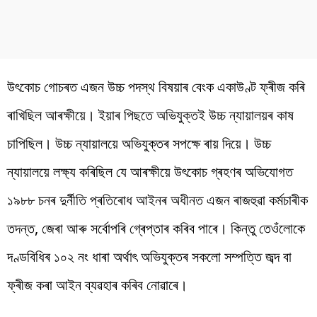
উৎকোচ গোচৰত এজন উচ্চ পদস্থ বিষয়াৰ বেংক একাউণ্ট ফ্ৰীজ কৰি
ৰাখিছিল আৰক্ষীয়ে। ইয়াৰ পিছতে অভিযুক্তই উচ্চ ন্যায়ালয়ৰ কাষ
চাপিছিল। উচ্চ ন্যায়ালয়ে অভিযুক্তৰ সপক্ষে ৰায় দিয়ে। উচ্চ
ন্যায়ালয়ে লক্ষ্য কৰিছিল যে আৰক্ষীয়ে উৎকোচ গ্ৰহণৰ অভিযোগত
১৯৮৮ চনৰ দুৰ্নীতি প্ৰতিৰোধ আইনৰ অধীনত এজন ৰাজহুৱা কৰ্মচাৰীক
তদন্ত, জেৰা আৰু সৰ্বোপৰি গ্ৰেপ্তাৰ কৰিব পাৰে। কিন্তু তেওঁলোকে
দণ্ডবিধিৰ ১০২ নং ধাৰা অৰ্থাৎ অভিযুক্তৰ সকলো সম্পত্তি জব্দ বা
ফ্ৰীজ কৰা আইন ব্যৱহাৰ কৰিব নোৱাৰে।