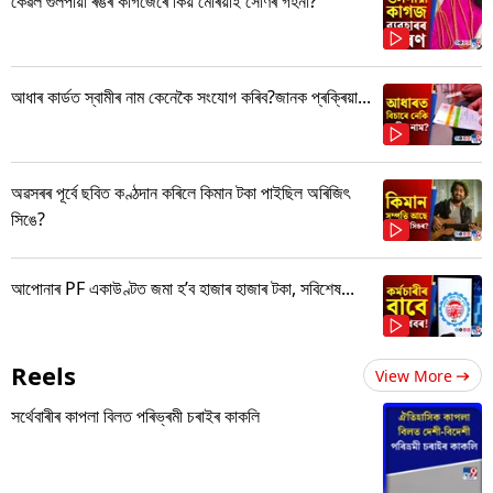
কেৱল গুলপীয়া ৰঙৰ কাগজেৰে কিয় মেৰিয়াই সোণৰ গহনা?
আধাৰ কাৰ্ডত স্বামীৰ নাম কেনেকৈ সংযোগ কৰিব?জানক প্ৰক্ৰিয়া...
অৱসৰৰ পূৰ্বে ছবিত কণ্ঠদান কৰিলে কিমান টকা পাইছিল অৰিজিৎ
সিঙে?
আপোনাৰ PF একাউণ্টত জমা হ’ব হাজাৰ হাজাৰ টকা, সবিশেষ...
Reels
View More
সৰ্থেবাৰীৰ কাপলা বিলত পৰিভ্ৰমী চৰাইৰ কাকলি