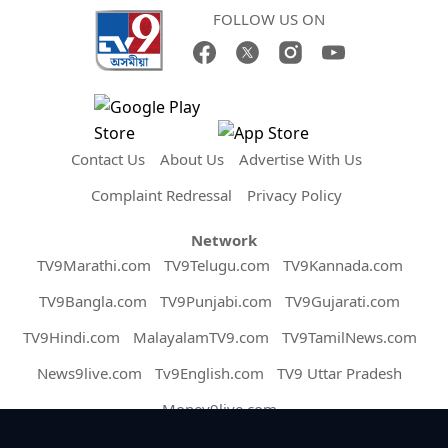
FOLLOW US ON
Contact Us
About Us
Advertise With Us
Complaint Redressal
Privacy Policy
Network
TV9Marathi.com
TV9Telugu.com
TV9Kannada.com
TV9Bangla.com
TV9Punjabi.com
TV9Gujarati.com
TV9Hindi.com
MalayalamTV9.com
TV9TamilNews.com
News9live.com
Tv9English.com
TV9 Uttar Pradesh
Money9live.com