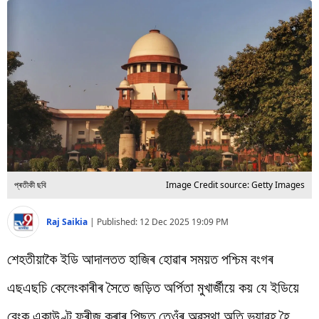
বিশ্ব
প্ৰযুক্তি
Videos
প্ৰতীকী ছবি
Image Credit source: Getty Images
Raj Saikia
|
Published:
12 Dec 2025 19:09 PM
শেহতীয়াকৈ ইডি আদালতত হাজিৰ হোৱাৰ সময়ত পশ্চিম বংগৰ
এছএছচি কেলেংকাৰীৰ সৈতে জড়িত অৰ্পিতা মুখাৰ্জীয়ে কয় যে ইডিয়ে
বেংক একাউণ্ট ফ্ৰীজ কৰাৰ পিছত তেওঁৰ অৱস্থা অতি ভয়াৱহ হৈ