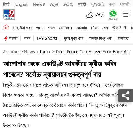
हिन्दी 
English
News9
ಕನ್ನಡ
తెలుగు
मराठी
ગુજરાતી
বাংলা
ਪੰਜਾਬੀ
AQI
শেহতীয়া খবৰ
শেহতীয়া খবৰ
অসম
ভাৰত
মনোৰঞ্জন
ব্যৱসায়
শিক্ষা
খেল
জীৱনশৈলী
ব
বাজেট
অসম
TV9 Shorts
পুৱাৰ মুখ্য খবৰ
হিমন্ত বিশ্ব শৰ্মা
ৰাজনীতি
অসম
Assamese News
India
> Does Police Can Freeze Your Bank Acc
ভাৰত
আপোনাৰ বেংক একাউণ্ট আৰক্ষীয়ে ফ্ৰীজ কৰিব
মনোৰঞ্জন
পাৰেনে? সৰ্বোচ্চ ন্যায়ালয়ৰ গুৰুত্বপূৰ্ণ ৰায়
ব্যৱসায়
বিত্তীয় লেনদেনৰ সৈতে জড়িত অনিয়মৰ তদন্ত কৰে ইডিয়ে। তেওঁলোকৰ
শিক্ষা
বিশেষ ক্ষমতা আছে। কিন্তু আৰক্ষীৰ এই ক্ষমতা আছেনে? আৰ্থিক জালিয়াতিৰ
সৈতে জড়িত গোচৰৰ তদন্ত তেওঁলোকে কৰিব পাৰে। কিন্তু অভিযুক্তৰ বেংক
খেল
একাউণ্ট ফ্ৰীজ কৰিব পাৰিবনে? শেহতীয়াকৈ উচ্চতম ন্যায়ালয়ত এই প্ৰশ্ন
জীৱনশৈলী
উত্থাপন হৈছে।