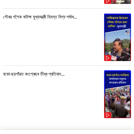
গৌৰৱ গগৈক কটাক্ষ মুখ্যমন্ত্ৰী হিমন্ত বিশ্ব শৰ্মাৰ...
বকো-ছয়গাঁৱত কংগ্ৰেছৰ তীব্ৰ প্ৰতিবাদ...