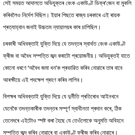
সেই সময়ত আদালতে অভিযুক্তৰ বেংক একাউণ্ট ডিফ্ৰ’জেন বা মুকলি
কৰিবলৈও নিৰ্দেশ দিছিল। ইয়াৰ পিছতে ৰাজ্য চৰকাৰে এই ৰায়ক
প্ৰত্যাহ্বান জনাই উচ্চতম ন্যায়ালয়ৰ কাষ চাপিছিল।
চৰকাৰী অধিবক্তাই যুক্তি দিয়ে যে তদন্তৰ স্বাৰ্থত বেংক একাউণ্ট
ফ্ৰীজ বা অবৈধ সম্পত্তি জব্দ কৰাটো প্ৰয়োজনীয়। অভিযুক্তই যাতে
কোনো ধৰণে ‘অবৈধ জমা ধন’ক প্ৰভাৱিত কৰিব নোৱাৰে তাৰ বাবে
আৰক্ষীয়ে এই পদক্ষেপ গ্ৰহণ কৰিব লাগিব।
বিপক্ষৰ অধিবক্তাই যুক্তি দিয়ে যে দুৰ্নীতি প্ৰতিৰোধ আইনখনে
যেনেকৈ তদন্তকাৰীক তদন্তৰ সম্পূৰ্ণ স্বাধীনতা প্ৰদান কৰে, ঠিক
তেনেদৰে এইটোও স্পষ্ট কৰা হৈছে যে তেওঁলোকে অনুমতি অবিহনে
সম্পত্তি জব্দ কৰিব নোৱাৰে বা একাউণ্ট ফ্ৰীজ কৰিব নোৱাৰে।