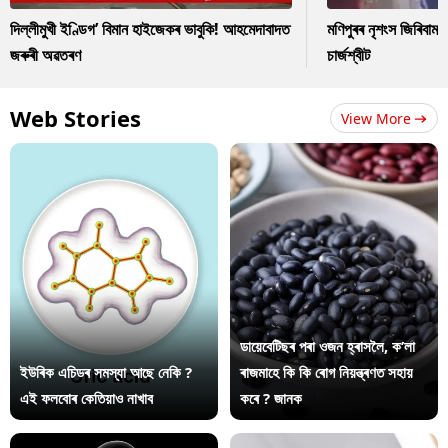
দিল্লীমুখী ইণ্ডিগ’ বিমান হাইজেকৰ ভাবুকি! আহমেদাবাদত
মণিপুৰৰ নৃশংস জিৰিবাম ক
জৰুৰী অৱতৰণ
চাৰ্জশ্বীট
Web Stories
View More
ডায়েবেটিছৰ পৰা ওজন হ্ৰাসলৈ, ক’লা
ইউৰিক এচিডৰ সমস্যা আছে নেকি ?
ৰাজমাহে কি কি ৰোগ নিয়ন্ত্ৰণত সহায়
এই ফলবোৰ কেতিয়াও নাখাব
কৰে ? জানক