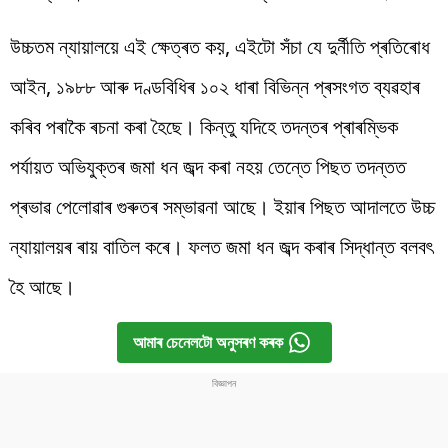
উচ্চতম ন্যায়ালয়ে এই ক্ষেত্ৰত কয়, এইটো সঁচা যে দুৰ্নীতি প্ৰতিৰোধ
আইন, ১৯৮৮ আৰু দণ্ডবিধিৰ ১০২ ধাৰা বিভিন্ন প্ৰসংগত ব্যৱহাৰ
কৰিব পৰাকৈ ৰচনা কৰা হৈছে। কিন্তু যদিহে তদন্তৰ প্ৰাৰম্ভিক
পৰ্যায়ত অভিযুক্তৰ জমা ধন জব্দ কৰা নহয় তেন্তে পিছত তদন্তত
প্ৰভাৱ পেলোৱাৰ গুৰুতৰ সম্ভাৱনা আছে। ইয়াৰ পিছত আদালতে উচ্চ
ন্যায়ালয়ৰ ৰায় বাতিল কৰে। ফলত জমা ধন জব্দ কৰাৰ সিদ্ধান্ত বলবৎ
হৈ আছে।
আমাৰ চেনেলটো অনুসৰণ কৰক