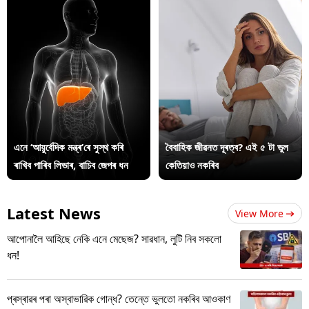
এনে ‘আয়ুৰ্বেদিক মন্ত্ৰ’ৰে সুস্থ কৰি
বৈবাহিক জীৱনত দূৰত্ব? এই ৫ টা ভুল
ৰাখিব পাৰিব লিভাৰ, বাচিব জেপৰ ধন
কেতিয়াও নকৰিব
Latest News
View More
আপোনালৈ আহিছে নেকি এনে মেছেজ? সাৱধান, লুটি নিব সকলো
ধন!
প্ৰস্ৰাৱৰ পৰা অস্বাভাৱিক গোন্ধ? তেন্তে ভুলতো নকৰিব আওকাণ