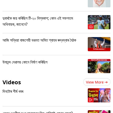
দুবাৰকৈ জয় কৰিছিল টি-২০ বিশ্বকাপ; কোন এই সফলতম
অধিনায়ক, জানেনে?
আজি সন্ধিয়া বাজপেয়ী ভৱনত অমিত শ্বাহৰ ৰুদ্ধদ্বাৰ বৈঠক
উমানন্দ দেৱালয় কোনে নিৰ্মাণ কৰিছিল
Videos
View More
দিনটোৰ শীৰ্ষ খবৰ