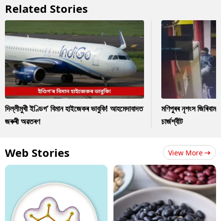
Related Stories
দিল্লীমুখী ইণ্ডিগ’ বিমান হাইজেকৰ ভাবুকি! আহমেদাবাদত
মণিপুৰৰ নৃশংস জিৰিবাম ক
জৰুৰী অৱতৰণ
চাৰ্জশ্বীট
Web Stories
View More