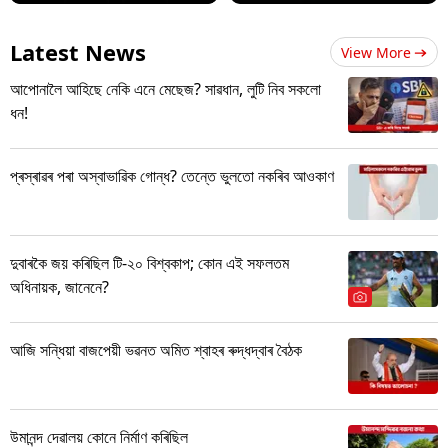
Latest News
View More
আপোনালৈ আহিছে নেকি এনে মেছেজ? সাৱধান, লুটি নিব সকলো
ধন!
প্ৰস্ৰাৱৰ পৰা অস্বাভাৱিক গোন্ধ? তেন্তে ভুলতো নকৰিব আওকাণ
দুবাৰকৈ জয় কৰিছিল টি-২০ বিশ্বকাপ; কোন এই সফলতম
অধিনায়ক, জানেনে?
আজি সন্ধিয়া বাজপেয়ী ভৱনত অমিত শ্বাহৰ ৰুদ্ধদ্বাৰ বৈঠক
উমানন্দ দেৱালয় কোনে নিৰ্মাণ কৰিছিল