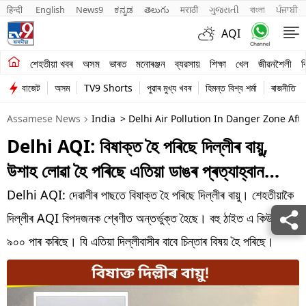
हिन्दी 
English
News9
ಕನ್ನಡ
తెలుగు
मराठी
ગુજરાતી
বাংলা
ਪੰਜਾਬੀ
AQI
শেহতীয়া খবৰ
শেহতীয়া খবৰ
অসম
ভাৰত
মনোৰঞ্জন
ব্যৱসায়
শিক্ষা
খেল
জীৱনশৈলী
ব
বাজেট
অসম
TV9 Shorts
পুৱাৰ মুখ্য খবৰ
হিমন্ত বিশ্ব শৰ্মা
ৰাজনীতি
অসম
Assamese News
India
> Delhi Air Pollution In Danger Zone Afte
ভাৰত
Delhi AQI: বিষাক্ত হৈ পৰিছে দিল্লীৰ বায়ু,
মনোৰঞ্জন
উশাহ লোৱা হৈ পৰিছে এতিয়া ডাঙৰ প্ৰত্যাহ্বান…
ব্যৱসায়
Delhi AQI: দেৱালীৰ পাছতে বিষাক্ত হৈ পৰিছে দিল্লীৰ বায়ু। শেহতীয়াকৈ
শিক্ষা
দিল্লীৰ AQI বিপদজনক শ্ৰেণীত অন্তৰ্ভুক্ত হৈছে। বহু ঠাইত এ কিউ আই
৯০০ পাৰ কৰিছে। যি এতিয়া দিল্লীবাসীৰ বাবে চিন্তাৰ বিষয় হৈ পৰিছে।
খেল
জীৱনশৈলী