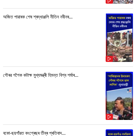
অজিত পাৱাৰক শেষ শ্ৰদ্ধাঞ্জলি নীতিন নবীনৰ...
গৌৰৱ গগৈক কটাক্ষ মুখ্যমন্ত্ৰী হিমন্ত বিশ্ব শৰ্মাৰ...
বকো-ছয়গাঁৱত কংগ্ৰেছৰ তীব্ৰ প্ৰতিবাদ...