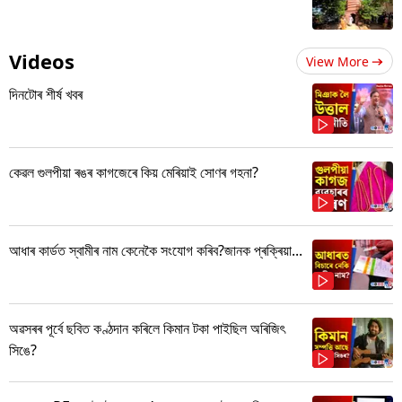
Videos
View More
দিনটোৰ শীৰ্ষ খবৰ
কেৱল গুলপীয়া ৰঙৰ কাগজেৰে কিয় মেৰিয়াই সোণৰ গহনা?
আধাৰ কাৰ্ডত স্বামীৰ নাম কেনেকৈ সংযোগ কৰিব?জানক প্ৰক্ৰিয়া...
অৱসৰৰ পূৰ্বে ছবিত কণ্ঠদান কৰিলে কিমান টকা পাইছিল অৰিজিৎ
সিঙে?