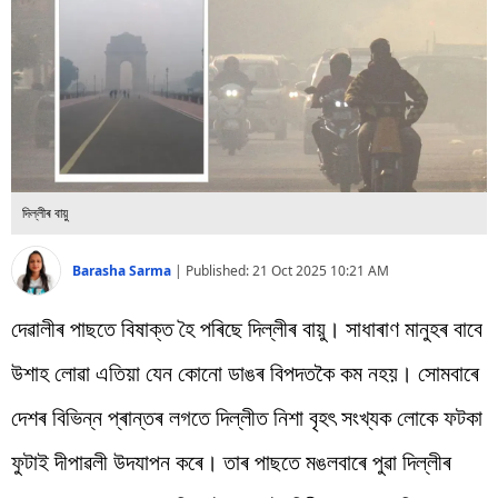
বিশ্ব
প্ৰযুক্তি
Videos
দিল্লীৰ বায়ু
Barasha Sarma
|
Published:
21 Oct 2025 10:21 AM
দেৱালীৰ পাছতে বিষাক্ত হৈ পৰিছে দিল্লীৰ বায়ু। সাধাৰাণ মানুহৰ বাবে
উশাহ লোৱা এতিয়া যেন কোনো ডাঙৰ বিপদতকৈ কম নহয়। সোমবাৰে
দেশৰ বিভিন্ন প্ৰান্তৰ লগতে দিল্লীত নিশা বৃহৎ সংখ্যক লোকে ফটকা
ফুটাই দীপাৱলী উদযাপন কৰে। তাৰ পাছতে মঙলবাৰে পুৱা দিল্লীৰ