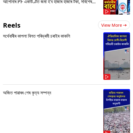
আপোনাৰ PF একাউণ্টত জমা হ’ব হাজাৰ হাজাৰ টকা, সবিশেষ...
Reels
View More
সৰ্থেবাৰীৰ কাপলা বিলত পৰিভ্ৰমী চৰাইৰ কাকলি
অজিত পাৱাৰৰ শেষ কৃত্য সম্পন্ন