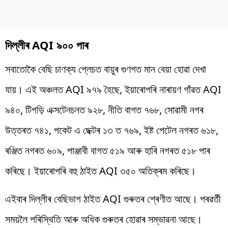
দিল্লীৰ AQI ৯০০ পাৰ
সবাতোকৈ বেছি চাণক্য প্লেচত বায়ুৰ গুণগত মান বেয়া হোৱা দেখা
যায়। এই অঞ্চলত AQI ৯৭৯ হৈছে, ইয়াৰোপৰি নাৰায়ণ গাঁৱত AQI
৯৪০, টিগড়ি এক্সটেনচনত ৯২৮, নীতি বাগত ৭৬৮, সোৱামী নগৰ
উত্তৰত ৭৪১, পকেট এ ছেক্টৰ ১৩ ত ৭৬৯, ইষ্ট পেটেল নগৰত ৬১৮,
ৰঞ্জিত নগৰত ৬০৯, পাঞ্জাবী বাগত ৫১৯ আৰু হাৰি নগৰত ৫১৮ পাৰ
কৰিছে। ইয়াৰোপৰি বহু ঠাইত AQI ৩৫০ অতিক্ৰম কৰিছে।
এইবাৰ দিল্লীৰ বেছিভাগ ঠাইত AQI গুৰুতৰ শ্ৰেণীত আছে। পৰৱৰ্তী
সময়লৈ পৰিস্থিতি আৰু অধিক গুৰুতৰ হোৱাৰ সম্ভাৱনা আছে।