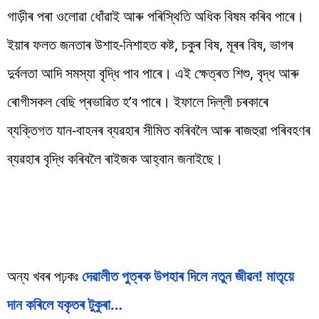
গাড়ীৰ পৰা ওলোৱা ধোঁৱাই আৰু পৰিস্থিতি অধিক বিষম কৰিব পাৰে।
ইয়াৰ ফলত জনতাৰ উশাহ-নিশাহত কষ্ট, চকুৰ বিষ, মূৰৰ বিষ, ভাগৰ
দুৰ্বলতা আদি সমস্যা বৃদ্ধি পাব পাৰে। এই ক্ষেত্ৰত শিশু, বৃদ্ধ আৰু
ৰোগীসকল বেছি প্ৰভাৱিত হ’ব পাৰে। ইফালে দিল্লী চৰকাৰে
ব্যক্তিগত যান-বাহনৰ ব্যৱহাৰ সীমিত কৰিবলৈ আৰু ৰাজহুৱা পৰিবহণৰ
ব্যৱহাৰ বৃদ্ধি কৰিবলৈ ৰাইজক আহ্বান জনাইছে।
অন্য খবৰ পঢ়কঃ
দেৱালীত পুত্ৰক উপহাৰ দিলে নতুন জীৱন! মাতৃয়ে
দান কৰিলে যকৃতৰ টুকুৰা…