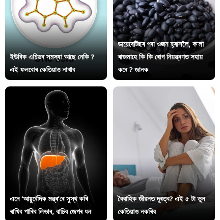
ডায়েবেটিছৰ পৰা ওজন হ্ৰাসলৈ, ক’লা
ইউৰিক এচিডৰ সমস্যা আছে নেকি ?
ৰাজমাহে কি কি ৰোগ নিয়ন্ত্ৰণত সহায়
এই ফলবোৰ কেতিয়াও নাখাব
কৰে ? জানক
এনে ‘আয়ুৰ্বেদিক মন্ত্ৰ’ৰে সুস্থ কৰি
বৈবাহিক জীৱনত দূৰত্ব? এই ৫ টা ভুল
ৰাখিব পাৰিব লিভাৰ, বাচিব জেপৰ ধন
কেতিয়াও নকৰিব