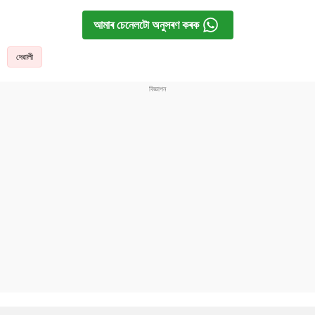
আমাৰ চেনেলটো অনুসৰণ কৰক
দেৱালী