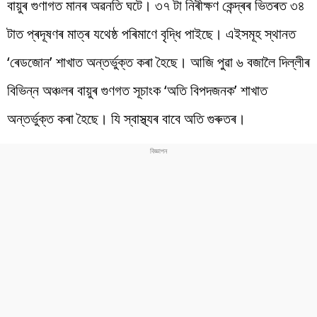
বায়ুৰ গুণাগত মানৰ অৱনতি ঘটে। ৩৭ টা নিৰীক্ষণ কেন্দ্ৰৰ ভিতৰত ৩৪
টাত প্ৰদূষণৰ মাত্ৰ যথেষ্ঠ পৰিমাণে বৃদ্ধি পাইছে। এইসমূহ স্থানত
‘ৰেডজোন’ শাখাত অন্তৰ্ভুক্ত কৰা হৈছে। আজি পুৱা ৬ বজালৈ দিল্লীৰ
বিভিন্ন অঞ্চলৰ বায়ুৰ গুণগত সূচাংক ‘অতি বিপদজনক’ শাখাত
অন্তৰ্ভুক্ত কৰা হৈছে। যি স্বাস্থ্যৰ বাবে অতি গুৰুতৰ।