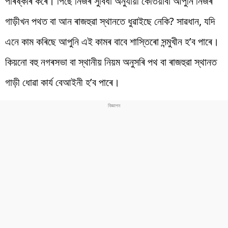
পৰিষ্কাৰ কৰে। পিছে নিজৰ সুবিধা অনুযায়ী কেতিয়াবা আপুনি নিজৰ
গাড়ীখন পথত বা আন ৰাজহুৱা স্থানতে ধুৱাইছে নেকি? সাৱধান, যদি
এনে কাম কৰিছে আপুনি এই কামৰ বাবে শাস্তিৰো সন্মুখীন হ’ব পাৰে।
কিয়নো বহু নগৰসভা বা স্থানীয় নিয়ম অনুসৰি পথ বা ৰাজহুৱা স্থানত
গাড়ী ধোৱা কাৰ্য বেআইনী হ’ব পাৰে।