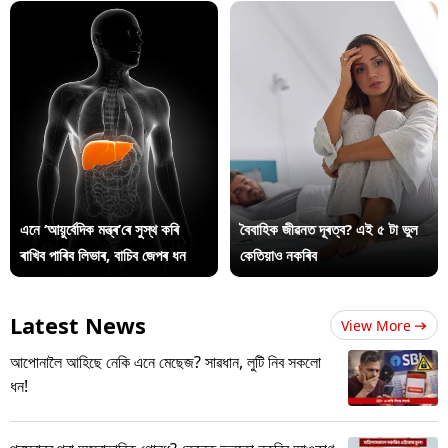
এনে ‘আয়ুৰ্বেদিক মন্ত্ৰ’ৰে সুস্থ কৰি
বৈবাহিক জীৱনত দূৰত্ব? এই ৫ টা ভুল
ৰাখিব পাৰিব লিভাৰ, বাচিব জেপৰ ধন
কেতিয়াও নকৰিব
Latest News
View More
আপোনালৈ আহিছে নেকি এনে মেছেজ? সাৱধান, লুটি নিব সকলো
ধন!