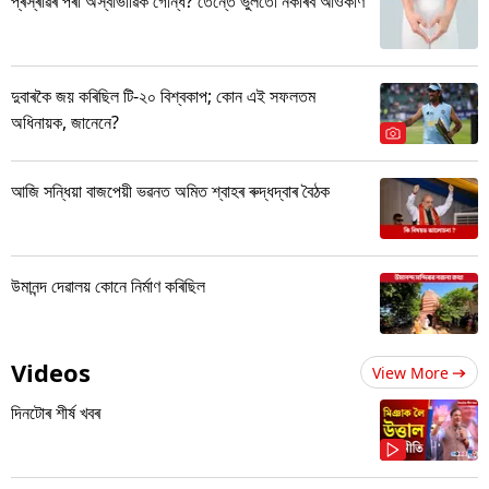
প্ৰস্ৰাৱৰ পৰা অস্বাভাৱিক গোন্ধ? তেন্তে ভুলতো নকৰিব আওকাণ
দুবাৰকৈ জয় কৰিছিল টি-২০ বিশ্বকাপ; কোন এই সফলতম
অধিনায়ক, জানেনে?
আজি সন্ধিয়া বাজপেয়ী ভৱনত অমিত শ্বাহৰ ৰুদ্ধদ্বাৰ বৈঠক
উমানন্দ দেৱালয় কোনে নিৰ্মাণ কৰিছিল
Videos
View More
দিনটোৰ শীৰ্ষ খবৰ