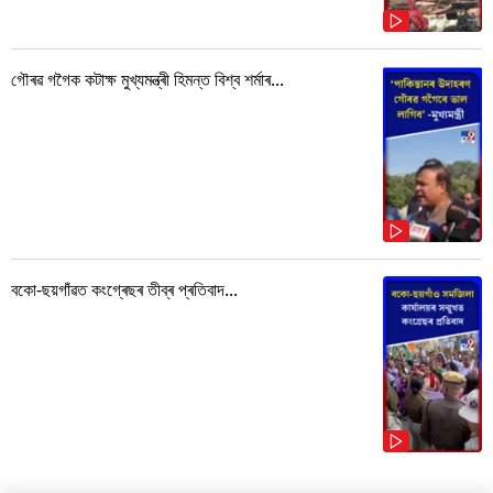
গৌৰৱ গগৈক কটাক্ষ মুখ্যমন্ত্ৰী হিমন্ত বিশ্ব শৰ্মাৰ...
বকো-ছয়গাঁৱত কংগ্ৰেছৰ তীব্ৰ প্ৰতিবাদ...