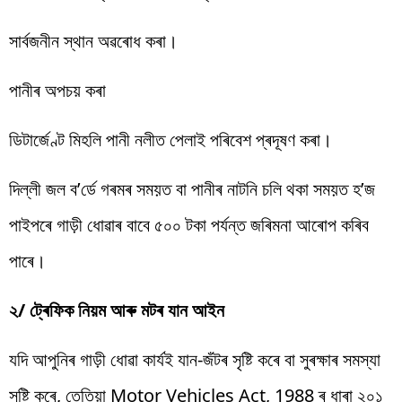
সাৰ্বজনীন স্থান অৱৰোধ কৰা।
পানীৰ অপচয় কৰা
ডিটাৰ্জেণ্ট মিহলি পানী নলীত পেলাই পৰিবেশ প্ৰদূষণ কৰা।
দিল্লী জল ব’ৰ্ডে গৰমৰ সময়ত বা পানীৰ নাটনি চলি থকা সময়ত হ’জ
পাইপৰে গাড়ী ধোৱাৰ বাবে ৫০০ টকা পৰ্যন্ত জৰিমনা আৰোপ কৰিব
পাৰে।
২/ ট্ৰেফিক নিয়ম আৰু মটৰ যান আইন
যদি আপুনিৰ গাড়ী ধোৱা কাৰ্যই যান-জঁটৰ সৃষ্টি কৰে বা সুৰক্ষাৰ সমস্যা
সৃষ্টি কৰে, তেতিয়া Motor Vehicles Act, 1988 ৰ ধাৰা ২০১