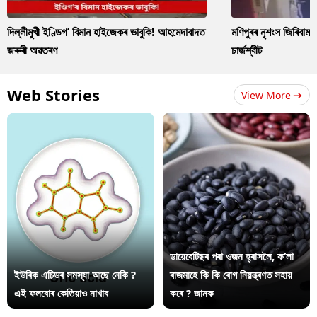
দিল্লীমুখী ইণ্ডিগ’ বিমান হাইজেকৰ ভাবুকি! আহমেদাবাদত
মণিপুৰৰ নৃশংস জিৰিবাম ক
জৰুৰী অৱতৰণ
চাৰ্জশ্বীট
Web Stories
View More
ডায়েবেটিছৰ পৰা ওজন হ্ৰাসলৈ, ক’লা
ইউৰিক এচিডৰ সমস্যা আছে নেকি ?
ৰাজমাহে কি কি ৰোগ নিয়ন্ত্ৰণত সহায়
এই ফলবোৰ কেতিয়াও নাখাব
কৰে ? জানক