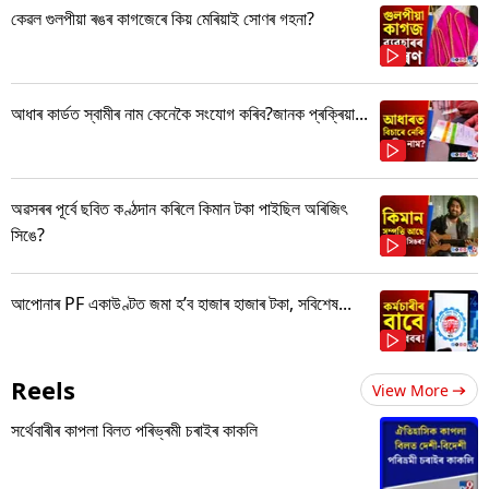
কেৱল গুলপীয়া ৰঙৰ কাগজেৰে কিয় মেৰিয়াই সোণৰ গহনা?
আধাৰ কাৰ্ডত স্বামীৰ নাম কেনেকৈ সংযোগ কৰিব?জানক প্ৰক্ৰিয়া...
অৱসৰৰ পূৰ্বে ছবিত কণ্ঠদান কৰিলে কিমান টকা পাইছিল অৰিজিৎ
সিঙে?
আপোনাৰ PF একাউণ্টত জমা হ’ব হাজাৰ হাজাৰ টকা, সবিশেষ...
Reels
View More
সৰ্থেবাৰীৰ কাপলা বিলত পৰিভ্ৰমী চৰাইৰ কাকলি