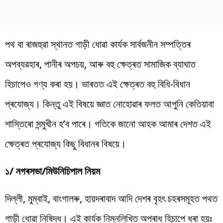
পথ বা ৰাজহুৱা স্থানত গাড়ী ধোৱা কাৰ্যক সাৰ্বজনীন সম্পত্তিৰ
অপব্যৱহাৰ, পানীৰ অপচয়, আৰু বহু ক্ষেত্ৰত সামাজিক ব্যাঘাত
হিচাপেও গণ্য কৰা হয়। ভাৰতত এই ক্ষেত্ৰত বহু বিধি-বিধান
প্ৰযোজ্য। কিন্তু এই বিষয়ে জ্ঞাত নোহোৱাৰ ফলত আপুনি কেতিয়াবা
শাস্তিৰো সন্মুখীন হ’ব পাৰে। গতিকে জানো আহক আমাৰ দেশত এই
ক্ষেত্ৰত প্ৰযোজ্য কিছু বিধানৰ বিষয়ে।
১/ নগৰসভা/মিউনিচিপাল নিয়ম
দিল্লী, মুম্বাই, বাংগালৰু, হায়দৰাবাদ আদি দেশৰ বৃহৎ চহৰসমূহত পথত
গাড়ী ধোৱা নিষিদ্ধ। এই কাৰ্যক নিম্নলিখিত অপৰাধ হিচাপে ধৰা হয়ঃ