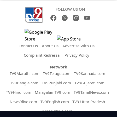
FOLLOW US ON
Contact Us
About Us
Advertise With Us
Complaint Redressal
Privacy Policy
Network
TV9Marathi.com
TV9Telugu.com
TV9Kannada.com
TV9Bangla.com
TV9Punjabi.com
TV9Gujarati.com
TV9Hindi.com
MalayalamTV9.com
TV9TamilNews.com
News9live.com
Tv9English.com
TV9 Uttar Pradesh
Money9live.com