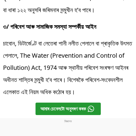
বা ধাৰা ১২২ অনুসৰি জৰিমনাৰ সন্মুখীন হ’ব পাৰে।
৩/ পৰিবেশ আৰু সামাজিক সমস্যা সম্পৰ্কীয় আইন
চাবোন, ডিটাৰ্জেণ্ট বা লেতেৰা পানী নলীত পেলালে বা প্ৰাকৃতিক উৎসত
পেলালে, The Water (Prevention and Control of
Pollution) Act, 1974 আৰু স্থানীয় পৰিবেশ সংৰক্ষণ আইনৰ
অধীনত শাস্তিৰ সন্মুখী হ’ব পাৰে। বিশেষকৈ পৰিবেশ-সংবেদনশীল
এলেকাত এই নিয়ম অধিক কঠোৰ হয়।
আমাৰ চেনেলটো অনুসৰণ কৰক