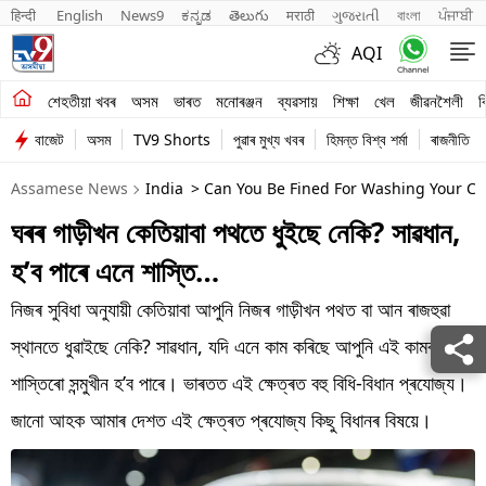
हिन्दी 
English
News9
ಕನ್ನಡ
తెలుగు
मराठी
ગુજરાતી
বাংলা
ਪੰਜਾਬੀ
AQI
শেহতীয়া খবৰ
শেহতীয়া খবৰ
অসম
ভাৰত
মনোৰঞ্জন
ব্যৱসায়
শিক্ষা
খেল
জীৱনশৈলী
ব
বাজেট
অসম
TV9 Shorts
পুৱাৰ মুখ্য খবৰ
হিমন্ত বিশ্ব শৰ্মা
ৰাজনীতি
অসম
Assamese News
India
> Can You Be Fined For Washing Your C
ভাৰত
ঘৰৰ গাড়ীখন কেতিয়াবা পথতে ধুইছে নেকি? সাৱধান,
মনোৰঞ্জন
হ’ব পাৰে এনে শাস্তি…
ব্যৱসায়
নিজৰ সুবিধা অনুযায়ী কেতিয়াবা আপুনি নিজৰ গাড়ীখন পথত বা আন ৰাজহুৱা
শিক্ষা
স্থানতে ধুৱাইছে নেকি? সাৱধান, যদি এনে কাম কৰিছে আপুনি এই কামৰ বাবে
শাস্তিৰো সন্মুখীন হ’ব পাৰে। ভাৰতত এই ক্ষেত্ৰত বহু বিধি-বিধান প্ৰযোজ্য।
খেল
জানো আহক আমাৰ দেশত এই ক্ষেত্ৰত প্ৰযোজ্য কিছু বিধানৰ বিষয়ে।
জীৱনশৈলী