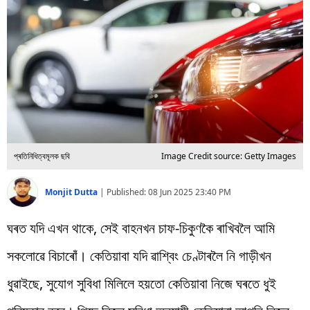
বিশ্ব
প্ৰযুক্তি
Videos
প্ৰতিনিধিত্বমূলক ছবি
Image Credit source: Getty Images
Monjit Dutta
|
Published:
08 Jun 2025 23:40 PM
ঘৰত যদি এখন থাকে, সেই বাহনখন চাফ-চিকুণকৈ ৰাখিবলৈ আমি
সকলোৱে বিচাৰোঁ। কেতিয়াবা যদি ৱাশ্বিং চেণ্টাৰলৈ নি গাড়ীখন
ধুৱাইছে, সুযোগ সুবিধা মিলিলে হয়তো কেতিয়াবা নিজে ঘৰতে ধুই