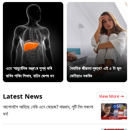
এনে ‘আয়ুৰ্বেদিক মন্ত্ৰ’ৰে সুস্থ কৰি
বৈবাহিক জীৱনত দূৰত্ব? এই ৫ টা ভুল
ৰাখিব পাৰিব লিভাৰ, বাচিব জেপৰ ধন
কেতিয়াও নকৰিব
Latest News
View More
আপোনালৈ আহিছে নেকি এনে মেছেজ? সাৱধান, লুটি নিব সকলো
ধন!