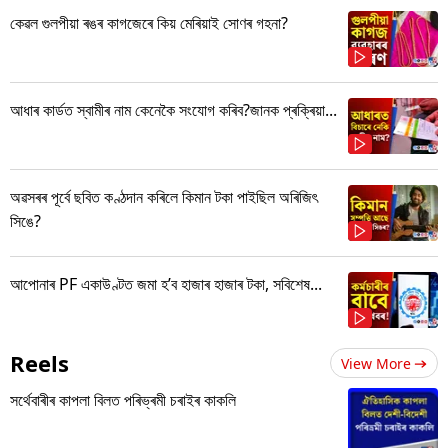
কেৱল গুলপীয়া ৰঙৰ কাগজেৰে কিয় মেৰিয়াই সোণৰ গহনা?
আধাৰ কাৰ্ডত স্বামীৰ নাম কেনেকৈ সংযোগ কৰিব?জানক প্ৰক্ৰিয়া...
অৱসৰৰ পূৰ্বে ছবিত কণ্ঠদান কৰিলে কিমান টকা পাইছিল অৰিজিৎ
সিঙে?
আপোনাৰ PF একাউণ্টত জমা হ’ব হাজাৰ হাজাৰ টকা, সবিশেষ...
Reels
View More
সৰ্থেবাৰীৰ কাপলা বিলত পৰিভ্ৰমী চৰাইৰ কাকলি