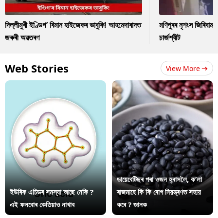
দিল্লীমুখী ইণ্ডিগ’ বিমান হাইজেকৰ ভাবুকি! আহমেদাবাদত
মণিপুৰৰ নৃশংস জিৰিবাম ক
জৰুৰী অৱতৰণ
চাৰ্জশ্বীট
Web Stories
View More
ডায়েবেটিছৰ পৰা ওজন হ্ৰাসলৈ, ক’লা
ইউৰিক এচিডৰ সমস্যা আছে নেকি ?
ৰাজমাহে কি কি ৰোগ নিয়ন্ত্ৰণত সহায়
এই ফলবোৰ কেতিয়াও নাখাব
কৰে ? জানক