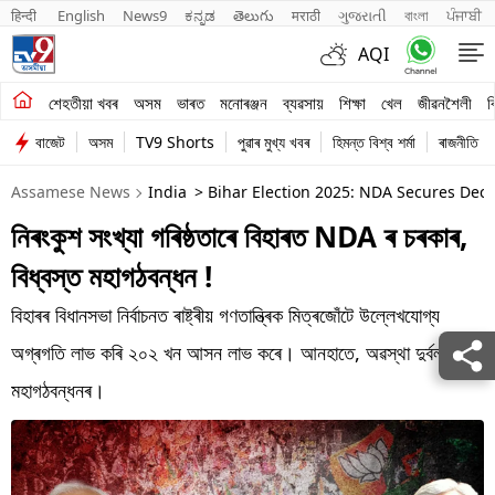
हिन्दी 
English
News9
ಕನ್ನಡ
తెలుగు
मराठी
ગુજરાતી
বাংলা
ਪੰਜਾਬੀ
AQI
শেহতীয়া খবৰ
শেহতীয়া খবৰ
অসম
ভাৰত
মনোৰঞ্জন
ব্যৱসায়
শিক্ষা
খেল
জীৱনশৈলী
ব
বাজেট
অসম
TV9 Shorts
পুৱাৰ মুখ্য খবৰ
হিমন্ত বিশ্ব শৰ্মা
ৰাজনীতি
অসম
Assamese News
India
> Bihar Election 2025: NDA Secures Decis
ভাৰত
নিৰংকুশ সংখ্যা গৰিষ্ঠতাৰে বিহাৰত NDA ৰ চৰকাৰ,
মনোৰঞ্জন
বিধ্বস্ত মহাগঠবন্ধন !
ব্যৱসায়
বিহাৰৰ বিধানসভা নিৰ্বাচনত ৰাষ্ট্ৰীয় গণতান্ত্ৰিক মিত্ৰজোঁটে উল্লেখযোগ্য
শিক্ষা
অগ্ৰগতি লাভ কৰি ২০২ খন আসন লাভ কৰে। আনহাতে, অৱস্থা দুৰ্বল
মহাগঠবন্ধনৰ।
খেল
জীৱনশৈলী