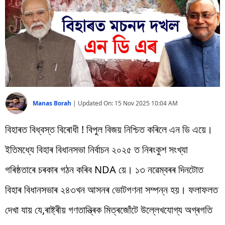
বিশ্ব
প্ৰযুক্তি
Videos
Manas Borah
|
Updated On:
15 Nov 2025 10:04 AM
বিহাৰত বিধ্বস্ত বিৰোধী ! বিপুল বিজয় নিশ্চিত কৰিলে এন ডি এয়ে।
ইতিমধ্যে বিহাৰ বিধানসভা নিৰ্বাচন ২০২৫ ত নিৰংকুশ সংখ্যা
গৰিষ্ঠতাৰে চৰকাৰ গঠন কৰিব NDA য়ে। ১৩ নৱেম্বৰৰ দিনটোত
বিহাৰ বিধানসভাৰ ২৪৩খন আসনৰ ভোটগণনা সম্পন্ন হয়। ফলাফলত
দেখা যায় যে,ৰাষ্ট্ৰীয় গণতান্ত্ৰিক মিত্ৰজোঁটে উল্লেখযোগ্য অগ্ৰগতি