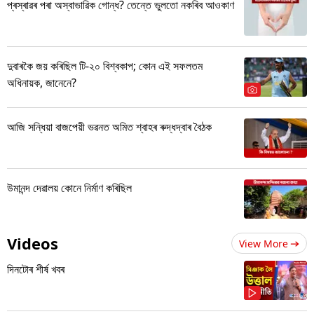
প্ৰস্ৰাৱৰ পৰা অস্বাভাৱিক গোন্ধ? তেন্তে ভুলতো নকৰিব আওকাণ
দুবাৰকৈ জয় কৰিছিল টি-২০ বিশ্বকাপ; কোন এই সফলতম
অধিনায়ক, জানেনে?
আজি সন্ধিয়া বাজপেয়ী ভৱনত অমিত শ্বাহৰ ৰুদ্ধদ্বাৰ বৈঠক
উমানন্দ দেৱালয় কোনে নিৰ্মাণ কৰিছিল
Videos
View More
দিনটোৰ শীৰ্ষ খবৰ