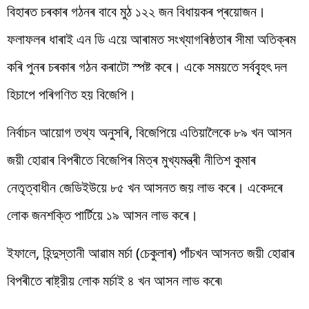
বিহাৰত চৰকাৰ গঠনৰ বাবে মুঠ ১২২ জন বিধায়কৰ প্ৰয়োজন।
ফলাফলৰ ধাৰাই এন ডি এয়ে আৰামত সংখ্যাগৰিষ্ঠতাৰ সীমা অতিক্ৰম
কৰি পুনৰ চৰকাৰ গঠন কৰাটো স্পষ্ট কৰে। একে সময়তে সৰ্ববৃৃহৎ দল
হিচাপে পৰিগণিত হয় বিজেপি।
নিৰ্বাচন আয়োগ তথ্য অনুসৰি, বিজেপিয়ে এতিয়ালৈকে ৮৯ খন আসন
জয়ী হোৱাৰ বিপৰীতে বিজেপিৰ মিত্ৰ মুখ্যমন্ত্ৰী নীতিশ কুমাৰ
নেতৃত্বাধীন জেডিইউয়ে ৮৫ খন আসনত জয় লাভ কৰে। একেদৰে
লোক জনশক্তি পাৰ্টিয়ে ১৯ আসন লাভ কৰে।
ইফালে, হিন্দুস্তানী আৱাম মর্চা (চেকুলাৰ) পাঁচখন আসনত জয়ী হোৱাৰ
বিপৰীতে ৰাষ্ট্রীয় লোক মর্চাই ৪ খন আসন লাভ কৰে৷