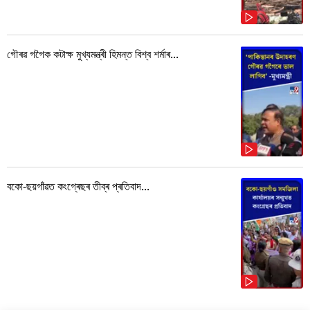
গৌৰৱ গগৈক কটাক্ষ মুখ্যমন্ত্ৰী হিমন্ত বিশ্ব শৰ্মাৰ...
বকো-ছয়গাঁৱত কংগ্ৰেছৰ তীব্ৰ প্ৰতিবাদ...