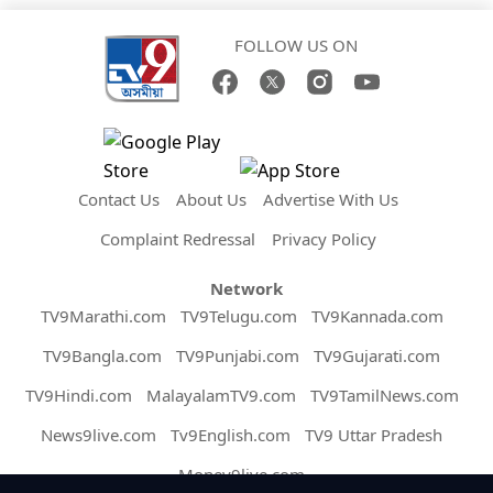
FOLLOW US ON
Contact Us
About Us
Advertise With Us
Complaint Redressal
Privacy Policy
Network
TV9Marathi.com
TV9Telugu.com
TV9Kannada.com
TV9Bangla.com
TV9Punjabi.com
TV9Gujarati.com
TV9Hindi.com
MalayalamTV9.com
TV9TamilNews.com
News9live.com
Tv9English.com
TV9 Uttar Pradesh
Money9live.com