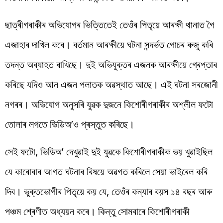
ছাত্ৰীগৰাকীৰ অভিযোগৰ ভিত্তিতেই তেওঁৰ পিতৃয়ে আৰক্ষী থানাত গৈ
এজাহাৰ দাখিল কৰে। বৰ্তমান আৰক্ষীয়ে ঘটনা সন্দৰ্ভত গোচৰ ৰুজু কৰি
তদন্ত অব্যাহত ৰাখিছে। দুই অভিযুক্তৰ এজনক আৰক্ষীয়ে গ্ৰেপ্তাৰ
কৰিছে যদিও আন এজন পলাতক অৱস্থাত আছে। এই ঘটনা সৰজোনী
নগৰৰ। অভিযোগ অনুসৰি যুৱক দুজনে কিশোৰীগৰাকীৰ অশ্লীল ফটো
তোলাৰ লগতে ভিডিঅ’ও প্ৰস্তুত কৰিছে।
সেই ফটো, ভিডিঅ’ দেখুৱাই দুই যুৱকে কিশোৰীগৰাকীক ভয় খুৱাইছিল
যে কাৰোবাৰ আগত ঘটনাৰ বিষয়ে অৱগত কৰিলে সেয়া ভাইৰেল কৰি
দিব। ভুক্তভোগীৰ পিতৃয়ে কয় যে, তেওঁৰ কন্যাৰ বয়স ১৪ বছৰ আৰু
পঞ্চম শ্ৰেণীত অধ্যয়ন কৰে। কিন্তু সোমবাৰে কিশোৰীগৰাকী