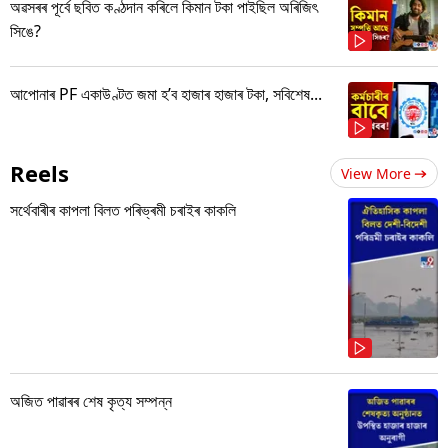
অৱসৰৰ পূৰ্বে ছবিত কণ্ঠদান কৰিলে কিমান টকা পাইছিল অৰিজিৎ
সিঙে?
আপোনাৰ PF একাউণ্টত জমা হ’ব হাজাৰ হাজাৰ টকা, সবিশেষ...
Reels
View More
সৰ্থেবাৰীৰ কাপলা বিলত পৰিভ্ৰমী চৰাইৰ কাকলি
অজিত পাৱাৰৰ শেষ কৃত্য সম্পন্ন