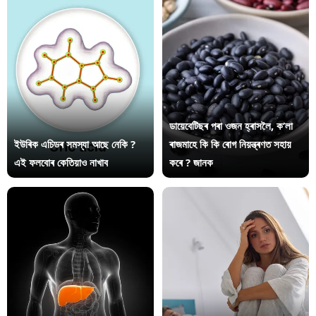
ডায়েবেটিছৰ পৰা ওজন হ্ৰাসলৈ, ক’লা
ইউৰিক এচিডৰ সমস্যা আছে নেকি ?
ৰাজমাহে কি কি ৰোগ নিয়ন্ত্ৰণত সহায়
এই ফলবোৰ কেতিয়াও নাখাব
কৰে ? জানক