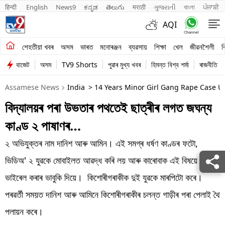
हिन्दी 
English
News9
ಕನ್ನಡ
తెలుగు
मराठी
ગુજરાતી
বাংলা
ਪੰਜਾਬੀ
AQI
শেহতীয়া খবৰ
শেহতীয়া খবৰ
অসম
ভাৰত
মনোৰঞ্জন
ব্যৱসায়
শিক্ষা
খেল
জীৱনশৈলী
ব
বাজেট
অসম
TV9 Shorts
পুৱাৰ মুখ্য খবৰ
হিমন্ত বিশ্ব শৰ্মা
ৰাজনীতি
অসম
Assamese News
India
> 14 Years Minor Girl Gang Rape Case U
ভাৰত
বিদ্যালয়ৰ পৰা উভতাৰ পথতেই ছাত্ৰীৰ লগত জঘন্য
মনোৰঞ্জন
কাণ্ড ২ পাষাণৰ…
ব্যৱসায়
২ অভিযুক্তৰ নাম দানিশ আৰু আমিন। এই সমগ্ৰ ধৰ্ষণ কাণ্ডৰ ফটো,
শিক্ষা
ভিডিঅ' ২ যুৱকে মোবাইলত আৱদ্ধ কৰি লয় আৰু কাৰোবাক এই বিষয়ে ক'লে
ভাইৰেল কৰাৰ ভাবুকি দিয়ে। কিশোৰীগৰাকীক দুই যুৱকে মাৰপিটো কৰে।
খেল
পৰৱৰ্তী সময়ত দানিশ আৰু আমিনে কিশোৰীগৰাকীৰ চলন্ত গাড়ীৰ পৰা পেলাই থৈ
জীৱনশৈলী
পলায়ন কৰে।