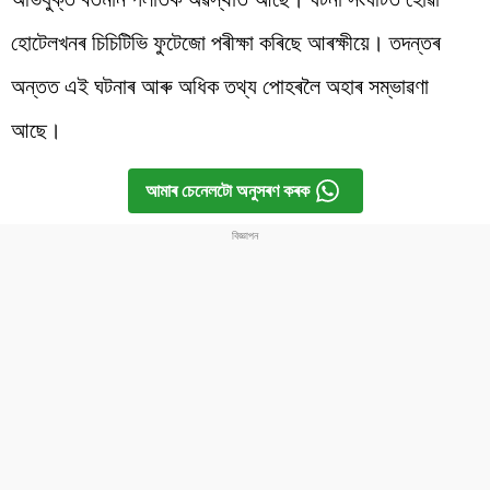
হোটেলখনৰ চিচিটিভি ফুটেজো পৰীক্ষা কৰিছে আৰক্ষীয়ে। তদন্তৰ
অন্তত এই ঘটনাৰ আৰু অধিক তথ্য পোহৰলৈ অহাৰ সম্ভাৱণা
আছে।
আমাৰ চেনেলটো অনুসৰণ কৰক