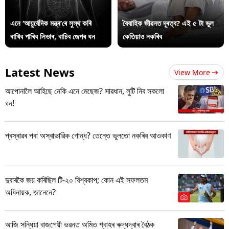
এনে ‘আয়ুৰ্বেদিক মন্ত্ৰ’ৰে সুস্থ কৰি
বৈবাহিক জীৱনত দূৰত্ব? এই ৫ টা ভুল
ৰাখিব পাৰিব লিভাৰ, বাচিব জেপৰ ধন
কেতিয়াও নকৰিব
Latest News
View More
আপোনালৈ আহিছে নেকি এনে মেছেজ? সাৱধান, লুটি নিব সকলো
ধন!
প্ৰস্ৰাৱৰ পৰা অস্বাভাৱিক গোন্ধ? তেন্তে ভুলতো নকৰিব আওকাণ
দুবাৰকৈ জয় কৰিছিল টি-২০ বিশ্বকাপ; কোন এই সফলতম
অধিনায়ক, জানেনে?
আজি সন্ধিয়া বাজপেয়ী ভৱনত অমিত শ্বাহৰ ৰুদ্ধদ্বাৰ বৈঠক