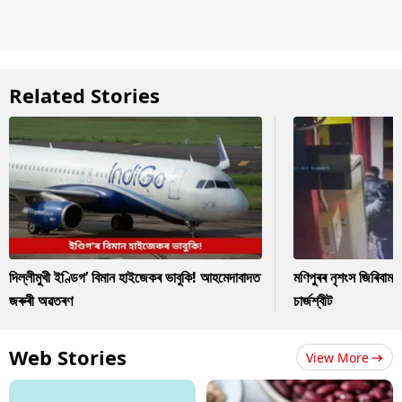
Related Stories
দিল্লীমুখী ইণ্ডিগ’ বিমান হাইজেকৰ ভাবুকি! আহমেদাবাদত
মণিপুৰৰ নৃশংস জিৰিবাম ক
জৰুৰী অৱতৰণ
চাৰ্জশ্বীট
Web Stories
View More