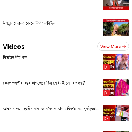
উমানন্দ দেৱালয় কোনে নিৰ্মাণ কৰিছিল
Videos
View More
দিনটোৰ শীৰ্ষ খবৰ
কেৱল গুলপীয়া ৰঙৰ কাগজেৰে কিয় মেৰিয়াই সোণৰ গহনা?
আধাৰ কাৰ্ডত স্বামীৰ নাম কেনেকৈ সংযোগ কৰিব?জানক প্ৰক্ৰিয়া...