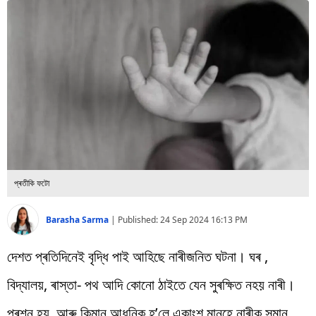
বিশ্ব
প্ৰযুক্তি
Videos
প্ৰতীকি ফটো
Barasha Sarma
|
Published:
24 Sep 2024 16:13 PM
দেশত প্ৰতিদিনেই বৃদ্ধি পাই আহিছে নাৰীজনিত ঘটনা। ঘৰ ,
বিদ্যালয়, ৰাস্তা- পথ আদি কোনো ঠাইতে যেন সুৰক্ষিত নহয় নাৰী।
প্ৰশ্ন হয়, আৰু কিমান আধুনিক হ’লে একাংশ মানুহে নাৰীক সন্মান