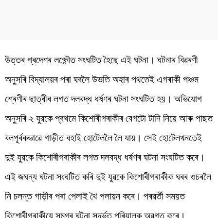
উত্তৰ প্ৰদেশৰ লক্ষ্ণৌত সংঘটিত হৈছে এই ঘটনা। ঘটনাৰ বিৱৰণী
অনুসৰি বিদ্যালয়ৰ পৰা ঘৰলৈ উভতি অহাৰ পথতেই এগৰাকী পঞ্চম
শ্ৰেণীৰ ছাত্ৰীৰ লগত দলবদ্ধ ধৰ্ষণৰ ঘটনা সংঘটিত হয়। অভিযোগ
অনুসৰি ২ যুৱকে প্ৰথমে কিশোৰীগৰাকীৰ বেগটো টানি নিয়ে আৰু পাছত
বলপূৰ্বকভাৱে গাড়ীত বহাই হোটেললৈ লৈ যায়। সেই হোটেলখনতেই
দুই যুৱকে কিশোৰীগৰাকীৰ লগত দলবদ্ধ ধৰ্ষণৰ ঘটনা সংঘটিত কৰে।
এই জঘন্য ঘটনা সংঘটিত কৰি দুই যুৱকে কিশোৰীগৰাকীক ঘৰৰ ওচৰলৈ
নি চলন্ত গাড়ীৰ পৰা পেলাই থৈ পলায়ন কৰে। পৰৱৰ্তী সময়ত
কিশোৰীগৰাকীয়ে সমগ্ৰ ঘটনা সন্দৰ্ভত পৰিয়ালক অৱগত কৰে।