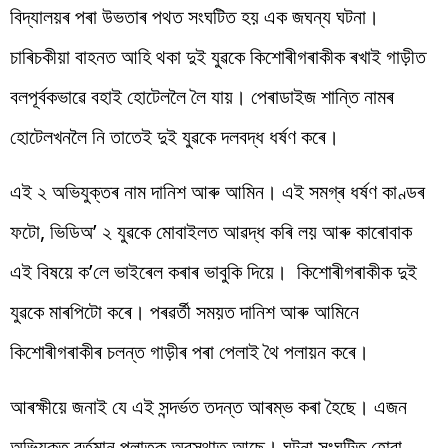
বিদ্যালয়ৰ পৰা উভতাৰ পথত সংঘটিত হয় এক জঘন্য ঘটনা।
চাৰিচকীয়া বাহনত আহি থকা দুই যুৱকে কিশোৰীগৰাকীক ৰখাই গাড়ীত
বলপূৰ্বকভাৱে বহাই হোটেললৈ লৈ যায়। পেৰাডাইজ শান্তি নামৰ
হোটেলখনলৈ নি তাতেই দুই যুৱকে দলবদ্ধ ধৰ্ষণ কৰে।
এই ২ অভিযুক্তৰ নাম দানিশ আৰু আমিন। এই সমগ্ৰ ধৰ্ষণ কাণ্ডৰ
ফটো, ভিডিঅ’ ২ যুৱকে মোবাইলত আৱদ্ধ কৰি লয় আৰু কাৰোবাক
এই বিষয়ে ক’লে ভাইৰেল কৰাৰ ভাবুকি দিয়ে। কিশোৰীগৰাকীক দুই
যুৱকে মাৰপিটো কৰে। পৰৱৰ্তী সময়ত দানিশ আৰু আমিনে
কিশোৰীগৰাকীৰ চলন্ত গাড়ীৰ পৰা পেলাই থৈ পলায়ন কৰে।
আৰক্ষীয়ে জনাই যে এই সন্দৰ্ভত তদন্ত আৰম্ভ কৰা হৈছে। এজন
অভিযুক্ত বৰ্তমান পলাতক অৱস্থাত আছে। ঘটনা সংঘটিত হোৱা