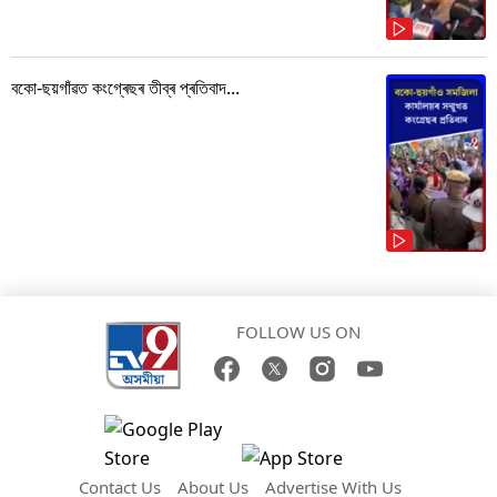
বকো-ছয়গাঁৱত কংগ্ৰেছৰ তীব্ৰ প্ৰতিবাদ...
FOLLOW US ON
Contact Us
About Us
Advertise With Us