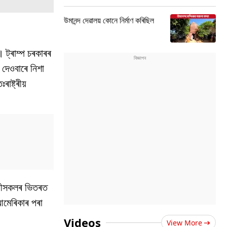
উমানন্দ দেৱালয় কোনে নিৰ্মাণ কৰিছিল
। ট্ৰাম্প চৰকাৰৰ
 দেওবাৰে নিশা
ষ্ট্ৰীয়
কাৰীসকলৰ ভিতৰত
আমেৰিকাৰ পৰা
Videos
View More