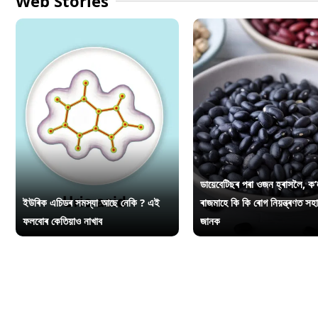
Web Stories
ডায়েবেটিছৰ পৰা ওজন হ্ৰাসলৈ, ক’
ইউৰিক এচিডৰ সমস্যা আছে নেকি ? এই
ৰাজমাহে কি কি ৰোগ নিয়ন্ত্ৰণত সহ
ফলবোৰ কেতিয়াও নাখাব
জানক