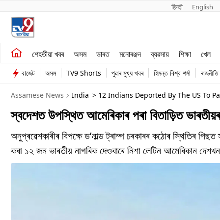
हिन्दी 
English
শেহতীয়া খবৰ
মনোৰঞ্জন
শেহতীয়া খবৰ
অসম
ভাৰত
মনোৰঞ্জন
ব্যৱসায়
শিক্ষা
খেল
অসম
ব্যৱসায়
বাজেট
অসম
TV9 Shorts
পুৱাৰ মুখ্য খবৰ
হিমন্ত বিশ্ব শৰ্মা
ৰাজনীতি
ভাৰত
Assamese News
India
> 12 Indians Deported By The US To P
স্বদেশত উপস্থিত আমেৰিকাৰ পৰা বিতাড়িত ভাৰতীয়ৰ
অনুপ্ৰৱেশকাৰীৰ বিপক্ষে ড’নাল্ড ট্ৰাম্প চৰকাৰৰ কঠোৰ স্থিতিৰ পি
কৰা ১২ জন ভাৰতীয় নাগৰিক দেওবাৰে নিশা লেটিন আমেৰিকান দেশ