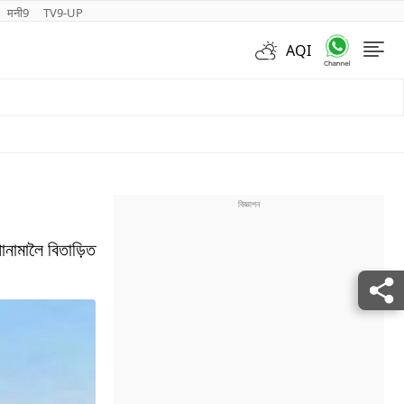
मनी9
TV9-UP
AQI
Videos
ানামালৈ বিতাড়িত