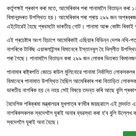
কৰ্তৃপক্ষই প্ৰকাশ কৰা মতে, আমেৰিকাৰ পৰা পানামালৈ বিতাড়ন কৰা ১২
বিমানবন্দৰত উপস্থিত হয়। আমেৰিকাৰ পৰা প্ৰায় ২৯৯ জন অপ্ৰব্
এইটোৱেই হৈছে প্ৰথমটো ভাৰতীয় গোট। পানামা আৰু কোষ্টা ৰিকাই আ
এই প্ৰচেষ্টাৰ অংশ হিচাপে আমেৰিকাই এছিয়াৰ বিভিন্ন দেশৰ নথি-প
নাগৰিকে টাৰ্কিছ এয়াৰলাইন্সৰ বিমানেৰে ইস্তানবুল হৈ দিল্লীত উপস্
পৰা গৈছে। পানামালৈ বিতাড়ন কৰা ২৯৯ জন লোকৰ ভিতৰত কিমানজন 
পানামাৰ ৰাষ্ট্ৰপতি জোচে ৰাউল মুলিনোৱে পানামা নিৰ্বাসিত লোকসকলৰ 
বিমানেৰে পানামাত উপস্থিত হৈছিল আমেৰিকাৰ পৰা বিতাড়িত লোকসকল।
ভাৰতীয় নাগৰিক হয় নে নহয় সেই বিষয়ে তদন্ত কৰি আছে বুলি প্ৰক
বৈদেশিক পৰিক্ৰমা মন্ত্ৰালয়ৰ মুখপাত্ৰ ৰণধীৰ জয়ছৱালে এই সন্দৰ্ভ
নাগৰিকসকলক স্বদেশলৈ ঘূৰাই অনাৰ ব্যৱস্থা কৰা হ’ব বুলি উল্লেখ 
স্বদেশলৈ ঘূৰাই অনা হৈছে।