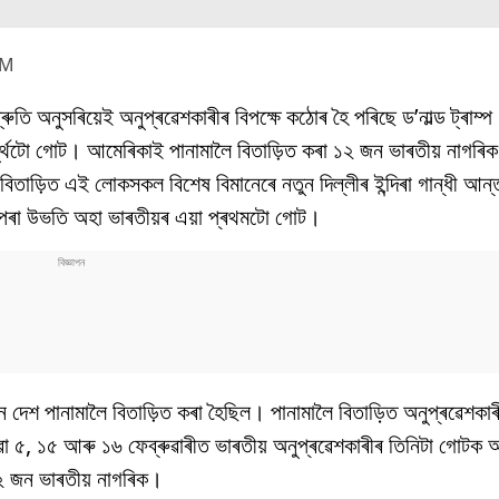
AM
শ্ৰুতি অনুসৰিয়েই অনুপ্ৰৱেশকাৰীৰ বিপক্ষে কঠোৰ হৈ পৰিছে ড’নাল্ড ট্ৰাম্প
ৰ্থটো গোট। আমেৰিকাই পানামালৈ বিতাড়িত কৰা ১২ জন ভাৰতীয় নাগৰিক
়িত এই লোকসকল বিশেষ বিমানেৰে নতুন দিল্লীৰ ইন্দিৰা গান্ধী আন্তঃৰা
 পৰা উভতি অহা ভাৰতীয়ৰ এয়া প্ৰথমটো গোট।
ান দেশ পানামালৈ বিতাড়িত কৰা হৈছিল। পানামালৈ বিতাড়িত অনুপ্ৰৱেশ
ৱা ৫, ১৫ আৰু ১৬ ফেব্ৰুৱাৰীত ভাৰতীয় অনুপ্ৰৱেশকাৰীৰ তিনিটা গোটক 
৩২ জন ভাৰতীয় নাগৰিক।