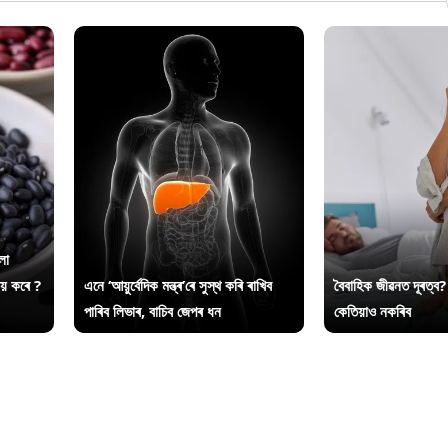
লা
ায় কৰে ?
এনে ‘আয়ুৰ্বেদিক মন্ত্ৰ’ৰে সুস্থ কৰি ৰাখিব
বৈবাহিক জীৱনত দূৰত্ব?
পাৰিব লিভাৰ, বাচিব জেপৰ ধন
কেতিয়াও নকৰিব