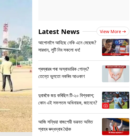
Latest News
View More
আপোনালৈ আহিছে নেকি এনে মেছেজ?
সাৱধান, লুটি নিব সকলো ধন!
প্ৰস্ৰাৱৰ পৰা অস্বাভাৱিক গোন্ধ?
তেন্তে ভুলতো নকৰিব আওকাণ
দুবাৰকৈ জয় কৰিছিল টি-২০ বিশ্বকাপ;
কোন এই সফলতম অধিনায়ক, জানেনে?
আজি সন্ধিয়া বাজপেয়ী ভৱনত অমিত
শ্বাহৰ ৰুদ্ধদ্বাৰ বৈঠক