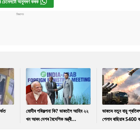
 চেনেলটো অনুসৰণ কৰক
ৰ্ভত
মোদীৰ পৰিকল্পনা কি? ভাৰতলৈ আহিব ২২
ভাৰতৰ নতুন বায়ু প্ৰতিৰক্
খন আৰব দেশৰ বৈদেশিক মন্ত্ৰী...
পেলাব ৰাছিয়াৰ S400 ক