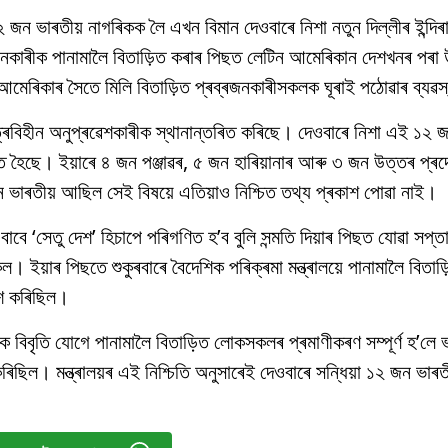
 জন ভাৰতীয় নাগৰিকক লৈ এখন বিমান দেওবাৰে নিশা নতুন দিল্লীৰ ইন্দিৰা
ৰজনকাৰীক পানামালৈ বিতাড়িত কৰাৰ পিছত লেটিন আমেৰিকান দেশখনৰ পৰা
মেৰিকাৰ সৈতে মিলি বিতাড়িত প্ৰব্ৰজনকাৰীসকলক ঘূৰাই পঠোৱাৰ ব্যৱস
ত্ৰবিহীন অনুপ্ৰৱেশকাৰীক স্থানান্তৰিত কৰিছে। দেওবাৰে নিশা এই ১২ জ
থিত হৈছে। ইয়াৰে ৪ জন পঞ্জাৱৰ, ৫ জন হাৰিয়ানাৰ আৰু ৩ জন উত্তৰ প্ৰদ
ভাৰতীয় আছিল সেই বিষয়ে এতিয়াও নিশ্চিত তথ্য প্ৰকাশ পোৱা নাই।
বাবে ‘সেতু দেশ’ হিচাপে পৰিগণিত হ’ব বুলি সন্মতি দিয়াৰ পিছত যোৱা সপ্
 ইয়াৰ পিছতে শুকুৰবাৰে বৈদেশিক পৰিক্ৰমা মন্ত্ৰালয়ে পানামালৈ বিত
াশ কৰিছিল।
ত এক বিবৃতি যোগে পানামালৈ বিতাড়িত লোকসকলৰ প্ৰমাণীকৰণ সম্পূৰ্ণ হ’লে ভ
কৰিছিল। মন্ত্ৰালয়ৰ এই নিশ্চিতি অনুসাৰেই দেওবাৰে সন্ধিয়া ১২ জন ভা