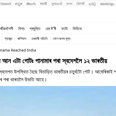
News9
ಕನ್ನಡ
తెలుగు
मराठी
ગુજરાતી
বাংলা
ਪੰਜਾਬੀ
தமிழ்
മലയാളം
শিক্ষা
বিশ্ব
জীৱনশৈলী
বিশ্ব
প্ৰযুক্তি
ৱেব ষ্ট'ৰী
ফটো
ভিডিঅ
খেল
প্ৰযুক্তি
স্বাস্থ্য
ৰাশিফল
চৰকাৰী আঁচনি
সোণ-ৰূপৰ মূল্য
জীৱনশৈলী
anama Reached India
 আন এটা গোটঃ পানামাৰ পৰা স্বদেশলৈ ১২ ভাৰতীয়
ছত স্বদেশত উপস্থিত হৈছে বিতাড়িত ভাৰতীয়ৰ চতুৰ্থটো গোট। আমেৰিকাই প
খনৰ পৰা ভাৰতলৈ উভতি আহে।