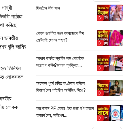
 গান্ধী
দিনটোৰ শীৰ্ষ খবৰ
 উভতি পঠোৱা
্থা কৰিছে।
কেৱল গুলপীয়া ৰঙৰ কাগজেৰে কিয়
ন ভাৰতীয়
মেৰিয়াই সোণৰ গহনা?
েশৰ বুলি জানিব
আধাৰ কাৰ্ডত স্বামীৰ নাম কেনেকৈ
সংযোগ কৰিব?জানক প্ৰক্ৰিয়া...
তাহত তিনিখন
াড়িত লোকসকল
অৱসৰৰ পূৰ্বে ছবিত কণ্ঠদান কৰিলে
কিমান টকা পাইছিল অৰিজিৎ সিঙে?
াৰতীয়
ৰতীয় লোকক
আপোনাৰ PF একাউণ্টত জমা হ’ব হাজাৰ
হাজাৰ টকা, সবিশেষ...