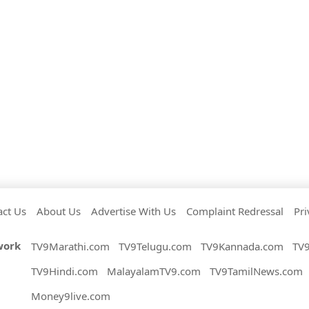
act Us
About Us
Advertise With Us
Complaint Redressal
Pri
work
TV9Marathi.com
TV9Telugu.com
TV9Kannada.com
TV
TV9Hindi.com
MalayalamTV9.com
TV9TamilNews.com
Money9live.com