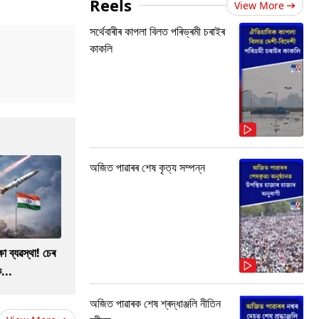
Reels
View More
সৰ্থেবাৰীৰ কাপলা বিলত পৰিভ্ৰমী চৰাইৰ
কাকলি
অজিত পাৱাৰৰ শেষ কৃত্য সম্পন্ন
ষা ব্যৱস্থা! চেৰ
...
অজিত পাৱাৰক শেষ শ্ৰদ্ধাঞ্জলি নীতিন