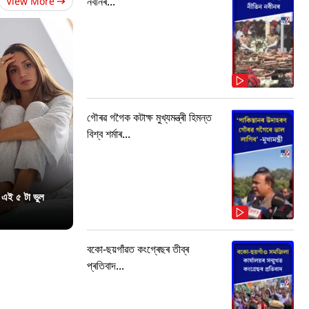
নবীনৰ...
View More
গৌৰৱ গগৈক কটাক্ষ মুখ্যমন্ত্ৰী হিমন্ত
বিশ্ব শৰ্মাৰ...
 এই ৫ টা ভুল
বকো-ছয়গাঁৱত কংগ্ৰেছৰ তীব্ৰ
প্ৰতিবাদ...