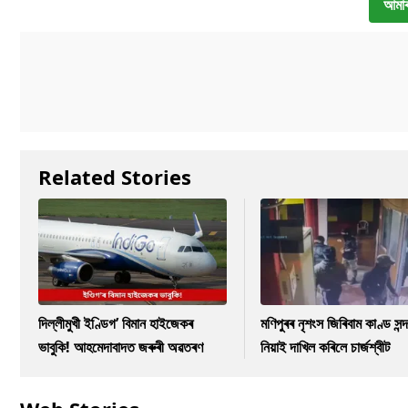
আমাৰ
Related Stories
দিল্লীমুখী ইণ্ডিগ’ বিমান হাইজেকৰ
মণিপুৰৰ নৃশংস জিৰিবাম কাণ্ড সন্দ
ভাবুকি! আহমেদাবাদত জৰুৰী অৱতৰণ
নিয়াই দাখিল কৰিলে চাৰ্জশ্বীট