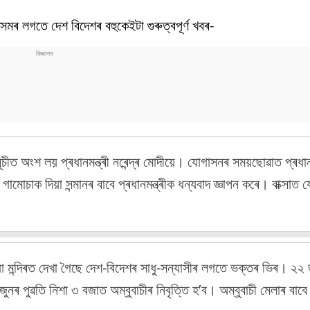
লগতে দেশ বিদেশৰ বহুকেইটা গুৰুত্বপূৰ্ণ খবৰ-
চীত অংশ লয় প্ৰধানমন্ত্ৰী নৰেন্দ্ৰ মোদীয়ে। যোগাসনৰ সময়ছোৱাত প্ৰধানম
 গামোচাক দিয়া সন্মানৰ বাবে প্ৰধানমন্ত্ৰীক ধন্যবাদ জ্ঞাপন কৰে। বাক্সাত
যা মন্দিৰত দেখা গৈছে দেশ-বিদেশৰ সাধু-সন্যাসীৰ লগতে ভক্তৰ ভিৰ। ২২ 
ৰ পুৱতি নিশা ৩ বজাত অম্বুবাচীৰ নিবৃত্তি হ’ব। অম্বুবাচী মেলাৰ বাবে ন