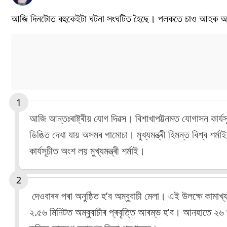
আজি দিনটোত বহুকেইটা ঘটনা সংঘটিত হৈছে। পলকতে চাও আহক অসমৰ 
আজি আন্তঃৰাষ্ট্ৰীয় যোগ দিৱস। বিশাখাপট্টনমত যোগাসন কাৰ্যসূ
ডিঙিত দেখা যায় অসমৰ গামোচা। মুখ্যমন্ত্ৰী হিমন্ত বিশ্ব শৰ্মাই
কাৰ্যসূচীত অংশ লয় মুখ্যমন্ত্ৰী শৰ্মাই।
দেওবাৰৰ পৰা অনুষ্ঠিত হ’ব অম্বুবাচী মেলা। এই উলক্ষে কামাখ্
২.৫৬ মিনিটত অম্বুবাচীৰ প্ৰবৃত্তি আৰম্ভ হ’ব। আনহাতে ২৬ জুন