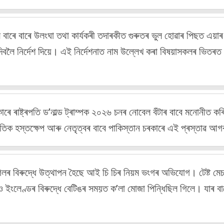
ম বাৰে বাৰে উলংঘা তথা কাৰ্যকৰী তদাৰকীত গুৰুতৰ ভুল হোৱাৰ পিছত এয়াৰ
ই দিবলৈ নিৰ্দেশ দিয়ে। এই নিৰ্দেশনাত নাম উল্লেখ কৰা বিষয়াসকলৰ ভিত
কাৰে ৰাষ্ট্ৰপতি ড’নাল্ড ট্ৰাম্পক ২০২৬ চনৰ নোবেল বঁটাৰ বাবে মনোনীত ক
নৈতিক হস্তক্ষেপ আৰু নেতৃত্বৰ বাবে পাকিস্তান চৰকাৰে এই প্ৰস্তাৱ আ
 গিলৰ বিৰুদ্ধে উত্থাপন হৈছে আই চি চিৰ নিয়ম ভংগৰ অভিযোগ। টেষ্ট মে
িও ইংলেণ্ডৰ বিৰুদ্ধে বেটিঙৰ সময়ত ক’লা মোজা পিন্ধিছিল গিলে। যাৰ বা