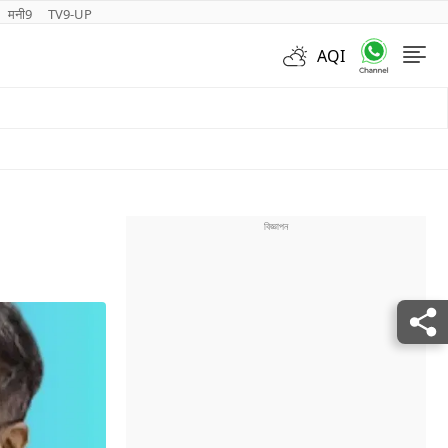
मनी9
TV9-UP
AQI
Videos