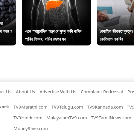
লা
ায় কৰে ?
এনে ‘আয়ুৰ্বেদিক মন্ত্ৰ’ৰে সুস্থ কৰি ৰাখিব
বৈবাহিক জীৱনত দূৰত্ব?
পাৰিব লিভাৰ, বাচিব জেপৰ ধন
কেতিয়াও নকৰিব
act Us
About Us
Advertise With Us
Complaint Redressal
Pri
work
TV9Marathi.com
TV9Telugu.com
TV9Kannada.com
TV
TV9Hindi.com
MalayalamTV9.com
TV9TamilNews.com
Money9live.com