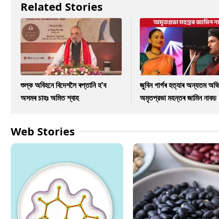
Related Stories
শুল্ক অবিহনে বিদেশলৈ ৰপ্তানি হ'ব
জুবিন গাৰ্গৰ হত্যাৰ অন্যতম অভি
অসমৰ চাহঃ অমিত শ্বাহ
অমৃতপ্রভা মহন্তৰ জামিন নাকচ
Web Stories