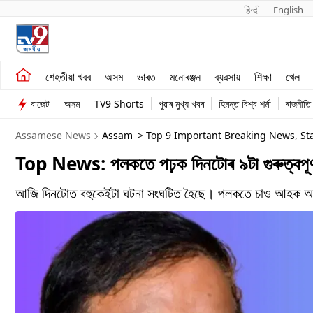
हिन्दी 
English
শেহতীয়া খবৰ
মনোৰঞ্জন
শেহতীয়া খবৰ
অসম
ভাৰত
মনোৰঞ্জন
ব্যৱসায়
শিক্ষা
খেল
অসম
ব্যৱসায়
বাজেট
অসম
TV9 Shorts
পুৱাৰ মুখ্য খবৰ
হিমন্ত বিশ্ব শৰ্মা
ৰাজনীতি
ভাৰত
Assamese News
Assam
> Top 9 Important Breaking News, Sta
Top News: পলকতে পঢ়ক দিনটোৰ ৯টা গুৰুত্বপূৰ্
আজি দিনটোত বহুকেইটা ঘটনা সংঘটিত হৈছে। পলকতে চাও আহক অসমৰ 