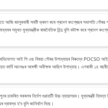
ৰ সময়তে আজি জালুকবাৰী সমষ্টি ভ্ৰমণ কৰে প্ৰদেশ কংগ্ৰেছৰ সভাপতি গৌৰৱ
যমৰ সমুখত মুখ্যমন্ত্ৰীক ৰাজনৈতিক হিন্দু বুলি কটাক্ষ কৰে প্ৰদেশ কংগ্
 অভিযোগত আই পি এছ বিষয়া গৌৰৱ উপাধ্যায়ৰ বিৰুদ্ধে POCSO 
সময়ত কাৰ্বি আংলঙৰ আৰক্ষী অধীক্ষক আছিল উপাধ্যায়। এগৰাকী ১৪ বছৰী
চাকৰিত মকৰলৰ নিৰ্দেশ গুৱাহাটী উচ্চ ন্যায়ালয়ৰ। মুখ্যমন্ত্ৰী হিমন্ত বি
লয়ৰ দ্বাৰস্থ হ’ব বুলি জানিবলৈ দিছে।