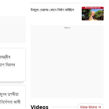
উমানন্দ দেৱালয় কোনে নিৰ্মাণ কৰিছিল
ন্ত্ৰীৰ
 যোগ দিৱসৰ
জুনৰ দুপৰীয়া
িৰ্দেশনা জাৰী
Videos
View More