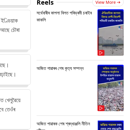
Reels
View More
সৰ্থেবাৰীৰ কাপলা বিলত পৰিভ্ৰমী চৰাইৰ
কাকলি
 ইণ্ডিয়াক
ৰত আছে চৌৰা
ৰিছে।
অজিত পাৱাৰৰ শেষ কৃত্য সম্পন্ন
গবঢ়াইছে।
চত খেলুৱৈয়ে
বে তেওঁৰ
অজিত পাৱাৰক শেষ শ্ৰদ্ধাঞ্জলি নীতিন