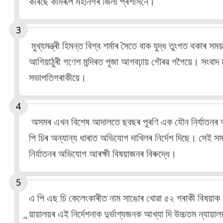
কৰিছে কামৰূপ মহানগৰ জিলা প্ৰশাসনে।
মুখ্যমন্ত্ৰী হিমন্ত বিশ্ব শৰ্মাৰ সৈতে বাক যুদ্ধ তুংগত থকা
আগিয়াঠুৰী গণেশ মন্দিৰত পূজা আগবঢ়ায় গৌৰৱ গগৈয়ে। সংবাদ মাধ্
সভাপতিগৰাকীয়ে।
অসমৰ এখন বিশেষ আদালতে ছবছৰ পুৰণি এক যৌন নিৰ্যাতনৰ
পি চিৰ অন্যান্য ধাৰাত অভিযোগ দাখিলৰ নিৰ্দেশ দিছে। সেই 
নিৰ্যাতনৰ অভিযোগ আৰক্ষী বিষয়াজনৰ বিৰুদ্ধে।
এ পি এছ চি কেলেংকাৰীত নাম সাঙোৰ খোৱা ৫২ গৰাকী বিষয়াক পুনৰ 
ন্য়ায়ালয়ৰ এই নিৰ্দেশনাক দুৰ্ভাগ্যজনক আখ্যা দি উচ্চতম ন্যায়া