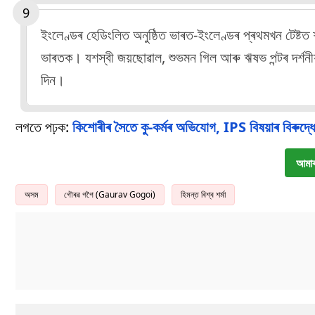
ইংলেণ্ডৰ হেডিংলিত অনুষ্ঠিত ভাৰত-ইংলেণ্ডৰ প্ৰথমখন টেষ্টত
ভাৰতক। যশস্বী জয়ছোৱাল, শুভমন গিল আৰু ঋষভ পন্টৰ দৰ্শ
দিন।
লগতে পঢ়ক:
কিশোৰীৰ সৈতে কু-কৰ্মৰ অভিযোগ, IPS বিষয়াৰ বিৰুদ্ধে 
আমাৰ
অসম
গৌৰৱ গগৈ (Gaurav Gogoi)
হিমন্ত বিশ্ব শৰ্মা