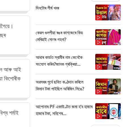
দিনটোৰ শীৰ্ষ খবৰ
 গগৈয়ে।
কেৱল গুলপীয়া ৰঙৰ কাগজেৰে কিয়
ৰেছৰ
মেৰিয়াই সোণৰ গহনা?
আধাৰ কাৰ্ডত স্বামীৰ নাম কেনেকৈ
সংযোগ কৰিব?জানক প্ৰক্ৰিয়া...
আইন আৰু আই
য়া কিশোৰীক
অৱসৰৰ পূৰ্বে ছবিত কণ্ঠদান কৰিলে
কিমান টকা পাইছিল অৰিজিৎ সিঙে?
আপোনাৰ PF একাউণ্টত জমা হ’ব হাজাৰ
শ্ব শৰ্মাই
হাজাৰ টকা, সবিশেষ...