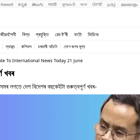
News9
ಕನ್ನಡ
తెలుగు
मराठी
ગુજરાતી
বাংলা
ਪੰਜਾਬੀ
தமிழ்
മലയാളം
শিক্ষা
বিশ্ব
জীৱনশৈলী
বিশ্ব
প্ৰযুক্তি
ৱেব ষ্ট'ৰী
ফটো
ভিডিঅ
খেল
প্ৰযুক্তি
স্বাস্থ্য
ৰাশিফল
চৰকাৰী আঁচনি
সোণ-ৰূপৰ মূল্য
জীৱনশৈলী
te To International News Today 21 June
ণ খবৰ
লগতে দেশ বিদেশৰ বহুকেইটা গুৰুত্বপূৰ্ণ খবৰ-