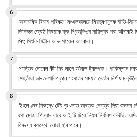
অসামৰিক বিমান পৰিবহণ সঞ্চালকালয়ে নিয়ন্ত্ৰণমূলক নীতি-নিয়
তিনিজন জ্যেষ্ঠ বিষয়াক ক্ৰু শ্বিডুলিঙৰ দায়িত্বৰ পৰা আঁতৰা
সিং; পিংকি মিট্টাল আৰু পায়েল আৰোৰা।
শান্তিৰ নোবেল বঁটা দিব লাগে ড’নাল্ড ট্ৰাম্পক। পাকিস্তান চৰ
শেহতীয়া ভাৰত-পাকিস্তান সংঘাতৰ সময়ত তেওঁৰ নিৰ্ণায়ক কূট
ইংলেণ্ডৰ বিৰুদ্ধে টেষ্ট শৃংখলাত ভাৰতক নেতৃত্ব দিয়া শুভমন
বগা মোজা পিন্ধাৰ বাবে আই চি চিয়ে নিয়ম নিৰ্ধাৰণ কৰিছিল যদ
বিৰুদ্ধে ব্যৱস্থা লোৱা হ’ব পাৰে।