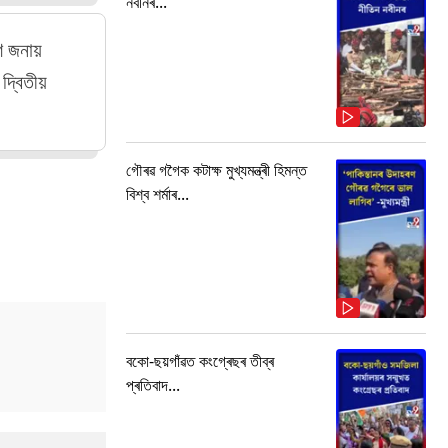
নবীনৰ...
ণ জনায়
দ্বিতীয়
গৌৰৱ গগৈক কটাক্ষ মুখ্যমন্ত্ৰী হিমন্ত
বিশ্ব শৰ্মাৰ...
বকো-ছয়গাঁৱত কংগ্ৰেছৰ তীব্ৰ
প্ৰতিবাদ...