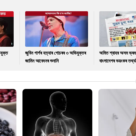
যুক্ত
জুবিন গাৰ্গৰ হত্যাৰ গোচৰৰ ৩ অভিযুক্তৰ
অমিত শ্বাহৰ অসম ভ্ৰম
জামিন আবেদনৰ শুনানি
বাংলাদেশৰ ভয়ংকৰ তথ্যল