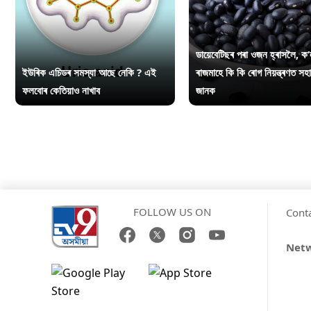
ডায়েবেটিছৰ পৰা ওজন হ্ৰাসলৈ, ক’
ইউৰিক এচিডৰ সমস্যা আছে নেকি ? এই
ৰাজমাহে কি কি ৰোগ নিয়ন্ত্ৰণত সহ
ফলবোৰ কেতিয়াও নাখাব
জানক
FOLLOW US ON
Cont
Net