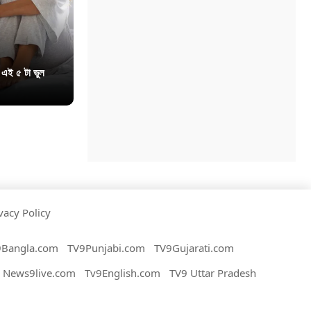
 এই ৫ টা ভুল
vacy Policy
9Bangla.com
TV9Punjabi.com
TV9Gujarati.com
News9live.com
Tv9English.com
TV9 Uttar Pradesh