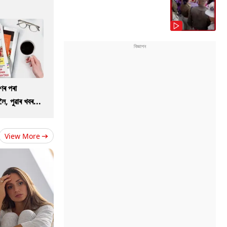
ণৰ পৰা
ৈ, পুৱাৰ খবৰ...
View More