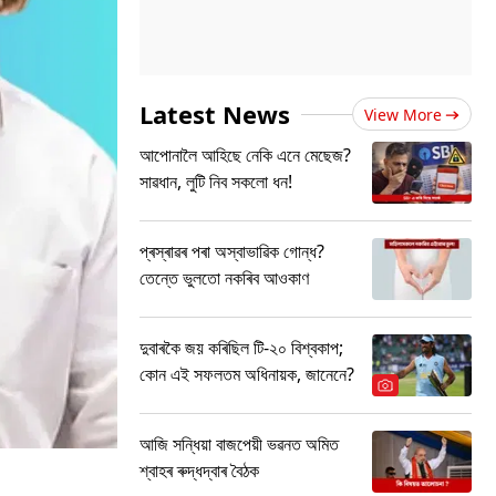
Latest News
View More
আপোনালৈ আহিছে নেকি এনে মেছেজ?
সাৱধান, লুটি নিব সকলো ধন!
প্ৰস্ৰাৱৰ পৰা অস্বাভাৱিক গোন্ধ?
তেন্তে ভুলতো নকৰিব আওকাণ
দুবাৰকৈ জয় কৰিছিল টি-২০ বিশ্বকাপ;
কোন এই সফলতম অধিনায়ক, জানেনে?
আজি সন্ধিয়া বাজপেয়ী ভৱনত অমিত
শ্বাহৰ ৰুদ্ধদ্বাৰ বৈঠক