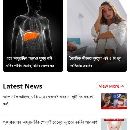
এনে ‘আয়ুৰ্বেদিক মন্ত্ৰ’ৰে সুস্থ কৰি
বৈবাহিক জীৱনত দূৰত্ব? এই ৫ টা ভুল
ৰাখিব পাৰিব লিভাৰ, বাচিব জেপৰ ধন
কেতিয়াও নকৰিব
Latest News
View More
আপোনালৈ আহিছে নেকি এনে মেছেজ? সাৱধান, লুটি নিব সকলো
ধন!
প্ৰস্ৰাৱৰ পৰা অস্বাভাৱিক গোন্ধ? তেন্তে ভুলতো নকৰিব আওকাণ