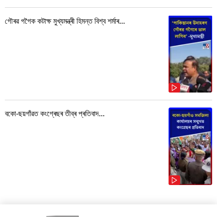
গৌৰৱ গগৈক কটাক্ষ মুখ্যমন্ত্ৰী হিমন্ত বিশ্ব শৰ্মাৰ...
বকো-ছয়গাঁৱত কংগ্ৰেছৰ তীব্ৰ প্ৰতিবাদ...