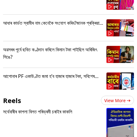
আধাৰ কাৰ্ডত স্বামীৰ নাম কেনেকৈ সংযোগ কৰিব?জানক প্ৰক্ৰিয়া...
অৱসৰৰ পূৰ্বে ছবিত কণ্ঠদান কৰিলে কিমান টকা পাইছিল অৰিজিৎ
সিঙে?
আপোনাৰ PF একাউণ্টত জমা হ’ব হাজাৰ হাজাৰ টকা, সবিশেষ...
Reels
View More
সৰ্থেবাৰীৰ কাপলা বিলত পৰিভ্ৰমী চৰাইৰ কাকলি