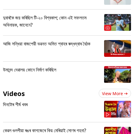
দুবাৰকৈ জয় কৰিছিল টি-২০ বিশ্বকাপ; কোন এই সফলতম
অধিনায়ক, জানেনে?
আজি সন্ধিয়া বাজপেয়ী ভৱনত অমিত শ্বাহৰ ৰুদ্ধদ্বাৰ বৈঠক
উমানন্দ দেৱালয় কোনে নিৰ্মাণ কৰিছিল
Videos
View More
দিনটোৰ শীৰ্ষ খবৰ
কেৱল গুলপীয়া ৰঙৰ কাগজেৰে কিয় মেৰিয়াই সোণৰ গহনা?