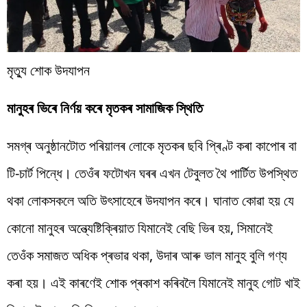
মৃত্যু শোক উদযাপন
মানুহৰ ভিৰে নিৰ্ণয় কৰে মৃতকৰ সামাজিক স্থিতি
সমগ্ৰ অনুষ্ঠানটোত পৰিয়ালৰ লোকে মৃতকৰ ছবি প্ৰিণ্ট কৰা কাপোৰ বা
টি-চাৰ্ট পিন্ধে। তেওঁৰ ফটোখন ঘৰৰ এখন টেবুলত থৈ পাৰ্টিত উপস্থিত
থকা লোকসকলে অতি উৎসাহেৰে উদযাপন কৰে। ঘানাত কোৱা হয় যে
কোনো মানুহৰ অন্ত্যেষ্টিক্ৰিয়াত যিমানেই বেছি ভিৰ হয়, সিমানেই
তেওঁক সমাজত অধিক প্ৰভাৱ থকা, উদাৰ আৰু ভাল মানুহ বুলি গণ্য
কৰা হয়। এই কাৰণেই শোক প্ৰকাশ কৰিবলৈ যিমানেই মানুহ গোট খাই