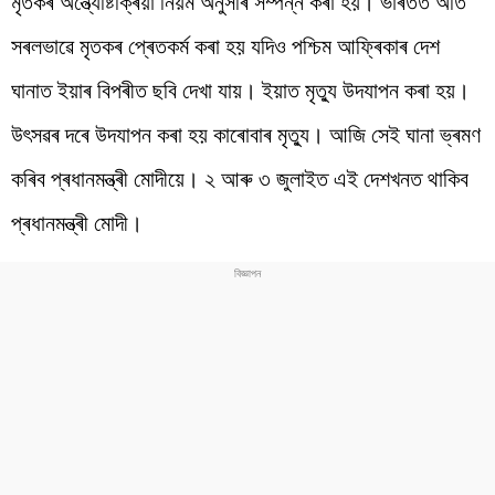
মৃতকৰ অন্ত্যেষ্টিক্ৰিয়া নিয়ম অনুসৰি সম্পন্ন কৰা হয়। ভাৰতত অতি
সৰলভাৱে মৃতকৰ প্ৰেতকৰ্ম কৰা হয় যদিও পশ্চিম আফ্ৰিকাৰ দেশ
ঘানাত ইয়াৰ বিপৰীত ছবি দেখা যায়। ইয়াত মৃত্যু উদযাপন কৰা হয়।
উৎসৱৰ দৰে উদযাপন কৰা হয় কাৰোবাৰ মৃত্যু। আজি সেই ঘানা ভ্ৰমণ
কৰিব প্ৰধানমন্ত্ৰী মোদীয়ে। ২ আৰু ৩ জুলাইত এই দেশখনত থাকিব
প্ৰধানমন্ত্ৰী মোদী।