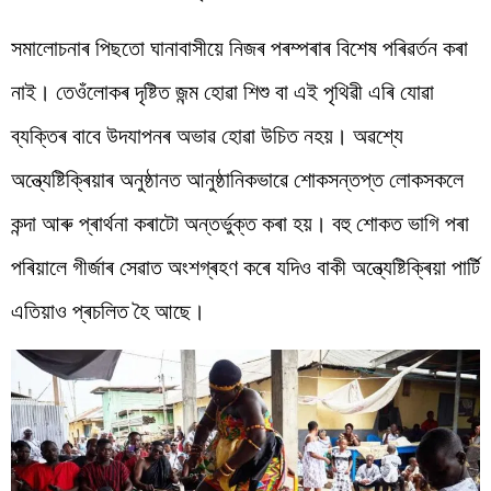
সমালোচনাৰ পিছতো ঘানাবাসীয়ে নিজৰ পৰম্পৰাৰ বিশেষ পৰিৱৰ্তন কৰা
নাই। তেওঁলোকৰ দৃষ্টিত জন্ম হোৱা শিশু বা এই পৃথিৱী এৰি যোৱা
ব্যক্তিৰ বাবে উদযাপনৰ অভাৱ হোৱা উচিত নহয়। অৱশ্যে
অন্ত্যেষ্টিক্ৰিয়াৰ অনুষ্ঠানত আনুষ্ঠানিকভাৱে শোকসন্তপ্ত লোকসকলে
কন্দা আৰু প্ৰাৰ্থনা কৰাটো অন্তৰ্ভুক্ত কৰা হয়। বহু শোকত ভাগি পৰা
পৰিয়ালে গীৰ্জাৰ সেৱাত অংশগ্ৰহণ কৰে যদিও বাকী অন্ত্যেষ্টিক্ৰিয়া পাৰ্টি
এতিয়াও প্ৰচলিত হৈ আছে।