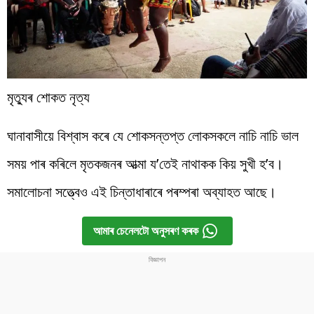
মৃত্যুৰ শোকত নৃত্য
ঘানাবাসীয়ে বিশ্বাস কৰে যে শোকসন্তপ্ত লোকসকলে নাচি নাচি ভাল
সময় পাৰ কৰিলে মৃতকজনৰ আত্মা য’তেই নাথাকক কিয় সুখী হ’ব।
সমালোচনা সত্ত্বেও এই চিন্তাধাৰাৰে পৰম্পৰা অব্যাহত আছে।
আমাৰ চেনেলটো অনুসৰণ কৰক