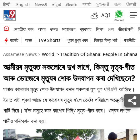
हिन्दी 
English
News9
ಕನ್ನಡ
తెలుగు
मराठी
ગુજરાતી
বাংলা
ਪੰਜਾਬੀ
AQI
শেহতীয়া খবৰ
শেহতীয়া খবৰ
অসম
ভাৰত
মনোৰঞ্জন
ব্যৱসায়
শিক্ষা
খেল
জীৱনশৈলী
ব
বাজেট
অসম
TV9 Shorts
পুৱাৰ মুখ্য খবৰ
হিমন্ত বিশ্ব শৰ্মা
ৰাজনীতি
অসম
Assamese News
World
> Tradition Of Ghana: People In Ghana 
ভাৰত
আত্মীয়ৰ মৃত্যুত সকলোৰে দুখ লাগে, কিন্তু নৃত্য-গীত
মনোৰঞ্জন
আৰু ভোজেৰে মৃত্যুৰ শোক উদযাপন কৰা দেখিছেনে?
ব্যৱসায়
ঘানাত কাৰোবাৰ মৃত্যু শোক উদযাপন কৰাৰ পৰম্পৰা যুগ যুগ ধৰি চলি আহিছে।
শিক্ষা
ইয়াত এটা প্ৰথা আছে যে কাৰোবাৰ মৃত্যু হ’লে তেওঁৰ পৰিয়ালে অন্ত্যেষ্টিক্ৰিয়াৰ
পাৰ্টি দিয়ে। য'ত মানুহে ভাল কাপোৰ পিন্ধি নৃত্য-গীত কৰে। খাদ্যৰ লগতে
খেল
পানীয় পৰিবেশন কৰা হয়।
জীৱনশৈলী