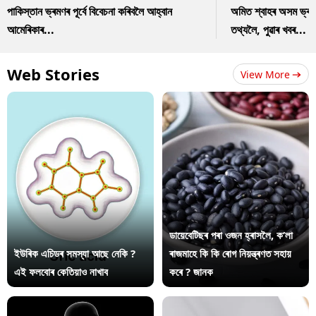
পাকিস্তান ভ্ৰমণৰ পূৰ্বে বিবেচনা কৰিবলৈ আহ্বান
অমিত শ্বাহৰ অসম ভ্ৰম
আমেৰিকাৰ...
তথ্যলৈ, পুৱাৰ খবৰ...
Web Stories
View More
ডায়েবেটিছৰ পৰা ওজন হ্ৰাসলৈ, ক’লা
ইউৰিক এচিডৰ সমস্যা আছে নেকি ?
ৰাজমাহে কি কি ৰোগ নিয়ন্ত্ৰণত সহায়
এই ফলবোৰ কেতিয়াও নাখাব
কৰে ? জানক