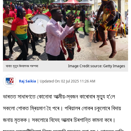
বিশ্ব
প্ৰযুক্তি
Videos
ঘানাত মৃত্যু উদযাপনৰ পৰম্পৰা
Image Credit source: Getty Images
Raj Saikia
|
Updated On:
02 Jul 2025 11:26 AM
ভাৰতত সাধাৰণতে কোনোবা আত্মীয়-স্বজন কাৰোবাৰ মৃত্যু হ’লে
সকলো শোকত ম্ৰিয়মাণ হৈ পৰে। পৰিয়ালৰ লোকৰ চকুলোৰে বিদায়
জনায় মৃতকক। সকলোৱে বিদেহ আত্মাৰ চিৰশান্তি কামনা কৰে।