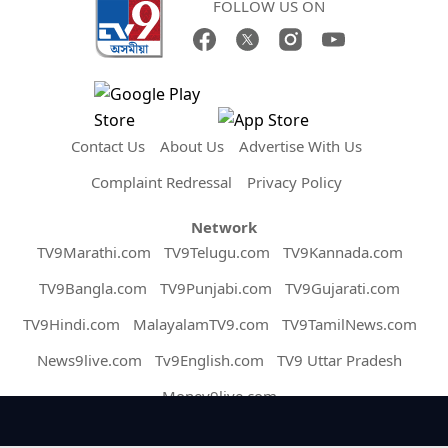
FOLLOW US ON
Contact Us
About Us
Advertise With Us
Complaint Redressal
Privacy Policy
Network
TV9Marathi.com
TV9Telugu.com
TV9Kannada.com
TV9Bangla.com
TV9Punjabi.com
TV9Gujarati.com
TV9Hindi.com
MalayalamTV9.com
TV9TamilNews.com
News9live.com
Tv9English.com
TV9 Uttar Pradesh
Money9live.com
Copyright © 2026 Assam TV9. All Rights Reserved.