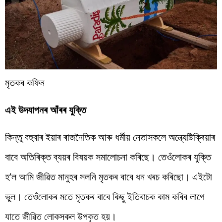
মৃতকৰ কফিন
এই উদযাপনৰ আঁৰৰ যুক্তি
কিন্তু বহুবাৰ ইয়াৰ ৰাজনৈতিক আৰু ধৰ্মীয় নেতাসকলে অন্ত্যেষ্টিক্ৰিয়াৰ
বাবে অতিৰিক্ত ব্যয়ৰ বিষয়ক সমালোচনা কৰিছে। তেওঁলোকৰ যুক্তি
হ’ল আমি জীৱিত মানুহৰ সলনি মৃতকৰ বাবে ধন খৰচ কৰিছো। এইটো
ভুল। তেওঁলোকৰ মতে মৃতকৰ বাবে কিছু ইতিবাচক কাম কৰিব লাগে
যাতে জীৱিত লোকসকল উপকৃত হয়।