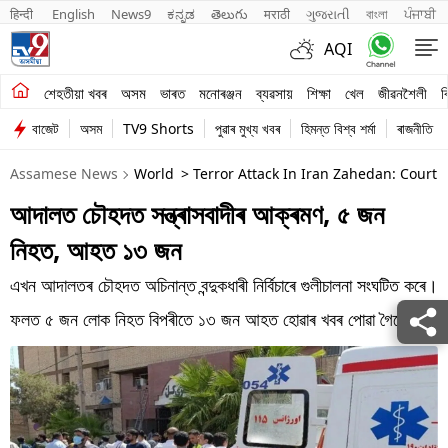
हिन्दी 
English
News9
ಕನ್ನಡ
తెలుగు
मराठी
ગુજરાતી
বাংলা
ਪੰਜਾਬੀ
AQI
শেহতীয়া খবৰ
শেহতীয়া খবৰ
অসম
ভাৰত
মনোৰঞ্জন
ব্যৱসায়
শিক্ষা
খেল
জীৱনশৈলী
ব
বাজেট
অসম
TV9 Shorts
পুৱাৰ মুখ্য খবৰ
হিমন্ত বিশ্ব শৰ্মা
ৰাজনীতি
অসম
Assamese News
World
> Terror Attack In Iran Zahedan: Court 
ভাৰত
আদালত চৌহদত সন্ত্ৰাসবাদীৰ আক্ৰমণ, ৫ জন
মনোৰঞ্জন
নিহত, আহত ১৩ জন
ব্যৱসায়
এখন আদালতৰ চৌহদত অচিনান্ত বন্দুকধাৰী নিৰ্বিচাৰে গুলীচালনা সংঘটিত কৰে।
শিক্ষা
ফলত ৫ জন লোক নিহত বিপৰীতে ১৩ জন আহত হোৱাৰ খবৰ পোৱা গৈছে।
খেল
জীৱনশৈলী