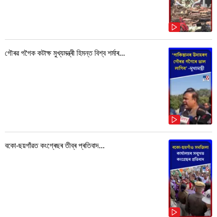
গৌৰৱ গগৈক কটাক্ষ মুখ্যমন্ত্ৰী হিমন্ত বিশ্ব শৰ্মাৰ...
বকো-ছয়গাঁৱত কংগ্ৰেছৰ তীব্ৰ প্ৰতিবাদ...