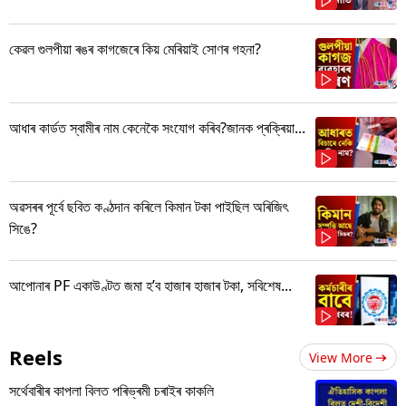
কেৱল গুলপীয়া ৰঙৰ কাগজেৰে কিয় মেৰিয়াই সোণৰ গহনা?
আধাৰ কাৰ্ডত স্বামীৰ নাম কেনেকৈ সংযোগ কৰিব?জানক প্ৰক্ৰিয়া...
অৱসৰৰ পূৰ্বে ছবিত কণ্ঠদান কৰিলে কিমান টকা পাইছিল অৰিজিৎ
সিঙে?
আপোনাৰ PF একাউণ্টত জমা হ’ব হাজাৰ হাজাৰ টকা, সবিশেষ...
Reels
View More
সৰ্থেবাৰীৰ কাপলা বিলত পৰিভ্ৰমী চৰাইৰ কাকলি