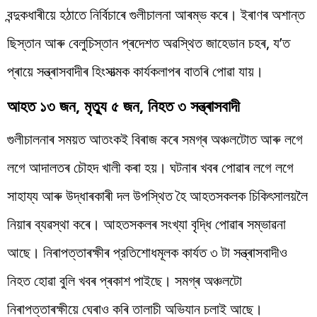
বন্দুকধাৰীয়ে হঠাতে নিৰ্বিচাৰে গুলীচালনা আৰম্ভ কৰে। ইৰাণৰ অশান্ত
ছিস্তান আৰু বেলুচিস্তান প্ৰদেশত অৱস্থিত জাহেডান চহৰ, য’ত
প্ৰায়ে সন্ত্ৰাসবাদীৰ হিংসাত্মক কাৰ্যকলাপৰ বাতৰি পোৱা যায়।
আহত ১৩ জন, মৃত্যু ৫ জন, নিহত ৩ সন্ত্ৰাসবাদী
গুলীচালনাৰ সময়ত আতংকই বিৰাজ কৰে সমগ্ৰ অঞ্চলটোত আৰু লগে
লগে আদালতৰ চৌহদ খালী কৰা হয়। ঘটনাৰ খবৰ পোৱাৰ লগে লগে
সাহায্য আৰু উদ্ধাৰকাৰী দল উপস্থিত হৈ আহতসকলক চিকিৎসালয়লৈ
নিয়াৰ ব্যৱস্থা কৰে। আহতসকলৰ সংখ্যা বৃদ্ধি পোৱাৰ সম্ভাৱনা
আছে। নিৰাপত্তাৰক্ষীৰ প্রতিশোধমূলক কার্যত ৩ টা সন্ত্ৰাসবাদীও
নিহত হোৱা বুলি খবৰ প্ৰকাশ পাইছে। সমগ্ৰ অঞ্চলটো
নিৰাপত্তাৰক্ষীয়ে ঘেৰাও কৰি তালাচী অভিযান চলাই আছে।