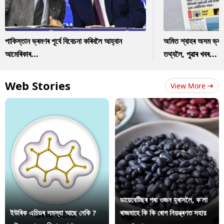
পাকিস্তান ভ্ৰমণৰ পূৰ্বে বিবেচনা কৰিবলৈ আহ্বান
অমিত শ্বাহৰ অসম ভ্ৰম
আমেৰিকাৰ...
তথ্যলৈ, পুৱাৰ খবৰ...
Web Stories
View More
ডায়েবেটিছৰ পৰা ওজন হ্ৰাসলৈ, ক’লা
ইউৰিক এচিডৰ সমস্যা আছে নেকি ?
ৰাজমাহে কি কি ৰোগ নিয়ন্ত্ৰণত সহায়