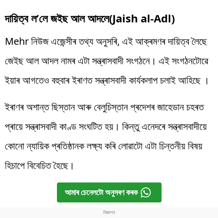
দায়িত্ব ল’লে জইছ আল আদলে(Jaish al-Adl)
Mehr নিউজ এজেন্সীৰ তথ্য অনুসৰি, এই আক্ৰমণৰ দায়িত্ব লৈছে
জেইছ আল আদল নামৰ এটা সন্ত্ৰাসবাদী সংগঠনে। এই সংগঠনটোৱে
ইয়াৰ আগতেও বহুবাৰ ইৰাণত সন্ত্ৰাসবাদী কাৰ্যকলাপ চলাই আহিছে ।
ইৰাণৰ অশান্ত ছিস্তান আৰু বেলুচিস্তান প্ৰদেশৰ জাহেডান চহৰত
প্ৰায়ে সন্ত্ৰাসবাদী কাণ্ড সংঘটিত হয়। কিন্তু এনেদৰে সন্ত্ৰাসবাদীয়ে
কোনো ন্যায়িক প্ৰতিষ্ঠানক লক্ষ্য কৰি লোৱাটো এটা চিন্তনীয় বিষয়
হিচাপে বিবেচিত হৈছে।
আমাৰ চেনেলটো অনুসৰণ কৰক