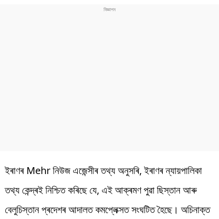
ইৰাণৰ Mehr নিউজ এজেন্সীৰ তথ্য অনুসৰি, ইৰাণৰ ন্যায়পালিকা
তথ্য কেন্দ্ৰই নিশ্চিত কৰিছে যে, এই আক্ৰমণ পুৱা ছিস্তান আৰু
বেলুচিস্তান প্ৰদেশৰ আদালত কমপ্লেক্সত সংঘটিত হৈছে। অচিনাক্ত