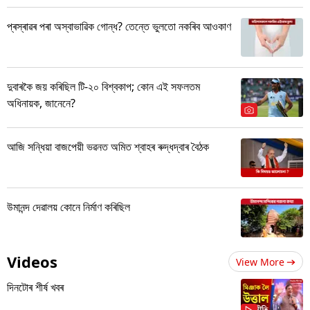
প্ৰস্ৰাৱৰ পৰা অস্বাভাৱিক গোন্ধ? তেন্তে ভুলতো নকৰিব আওকাণ
দুবাৰকৈ জয় কৰিছিল টি-২০ বিশ্বকাপ; কোন এই সফলতম
অধিনায়ক, জানেনে?
আজি সন্ধিয়া বাজপেয়ী ভৱনত অমিত শ্বাহৰ ৰুদ্ধদ্বাৰ বৈঠক
উমানন্দ দেৱালয় কোনে নিৰ্মাণ কৰিছিল
Videos
View More
দিনটোৰ শীৰ্ষ খবৰ