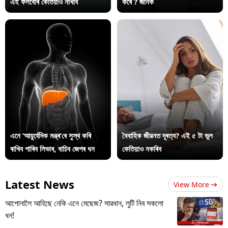
এই ফলবোৰ কেতিয়াও নাখাব
কৰে ? জানক
এনে ‘আয়ুৰ্বেদিক মন্ত্ৰ’ৰে সুস্থ কৰি
বৈবাহিক জীৱনত দূৰত্ব? এই ৫ টা ভুল
ৰাখিব পাৰিব লিভাৰ, বাচিব জেপৰ ধন
কেতিয়াও নকৰিব
Latest News
View More
আপোনালৈ আহিছে নেকি এনে মেছেজ? সাৱধান, লুটি নিব সকলো
ধন!