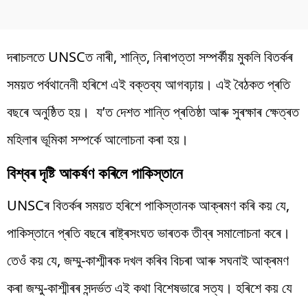
দৰাচলতে UNSCত নাৰী, শান্তি, নিৰাপত্তা সম্পৰ্কীয় মুকলি বিতৰ্কৰ
সময়ত পৰ্বথানেনী হৰিশে এই বক্তব্য আগবঢ়ায়। এই বৈঠকত প্ৰতি
বছৰে অনুষ্ঠিত হয়। য’ত দেশত শান্তি প্ৰতিষ্ঠা আৰু সুৰক্ষাৰ ক্ষেত্ৰত
মহিলাৰ ভূমিকা সম্পৰ্কে আলোচনা কৰা হয়।
বিশ্বৰ দৃষ্টি আকৰ্ষণ কৰিলে পাকিস্তানে
UNSCৰ বিতৰ্কৰ সময়ত হৰিশে পাকিস্তানক আক্ৰমণ কৰি কয় যে,
পাকিস্তানে প্ৰতি বছৰে ৰাষ্ট্ৰসংঘত ভাৰতক তীব্ৰ সমালোচনা কৰে।
তেওঁ কয় যে, জম্মু-কাশ্মীৰক দখল কৰিব বিচৰা আৰু সঘনাই আক্ৰমণ
কৰা জম্মু-কাশ্মীৰৰ সন্দৰ্ভত এই কথা বিশেষভাৱে সত্য। হৰিশে কয় যে