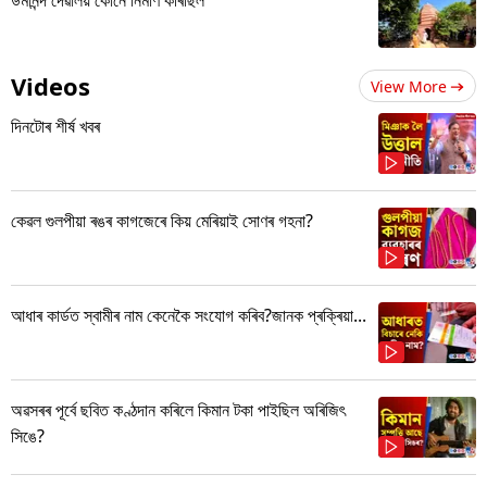
Videos
View More
দিনটোৰ শীৰ্ষ খবৰ
কেৱল গুলপীয়া ৰঙৰ কাগজেৰে কিয় মেৰিয়াই সোণৰ গহনা?
আধাৰ কাৰ্ডত স্বামীৰ নাম কেনেকৈ সংযোগ কৰিব?জানক প্ৰক্ৰিয়া...
অৱসৰৰ পূৰ্বে ছবিত কণ্ঠদান কৰিলে কিমান টকা পাইছিল অৰিজিৎ
সিঙে?