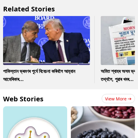
Related Stories
পাকিস্তান ভ্ৰমণৰ পূৰ্বে বিবেচনা কৰিবলৈ আহ্বান
অমিত শ্বাহৰ অসম ভ্ৰম
আমেৰিকাৰ...
তথ্যলৈ, পুৱাৰ খবৰ...
Web Stories
View More