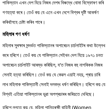
পাকিস্তান এখন দেশ যিয়ে নিজৰ দেশৰ বিৰুদ্ধে বোমা বিস্ফোৰণ কৰি
গণহত্যা কৰে। তেওঁ কয় যে এনে এখন দেশে বিশ্বৰ দৃষ্টি আকৰ্ষণ
কৰিবলৈহে চেষ্টা কৰিব পাৰে।
মহিলাৰ গণ ধৰ্ষণ
মহিলাৰ সুৰক্ষাৰ সন্দৰ্ভত পাকিস্তানৰ অপাৰেচন চাৰ্চলাইটৰ কথা উল্লেখ
কৰে হৰিশে। তেওঁ কয় যে পাকিস্তান সেইখন দেশ যিয়ে ১৯৭১ চনত
অপাৰেচন চাৰ্চলাইট আৰম্ভ কৰিছিল, য’ত নিজৰ বহু নাগৰিকক নিজৰ
সেনাই হত্যা কৰিছিল। তেওঁ কয় যে কেৱল এয়াই নহয়, প্ৰায় চাৰি
লাখ মহিলাক পাকিস্তানী সেনাই দলবদ্ধ ধৰ্ষণ কৰিছিল। হৰিশে কয় যে
বিশ্বই এতিয়া পাকিস্তানৰ ভুৱা অপপ্ৰচাৰৰ জৰিয়তে দেখিছে।
হৰিশে লগতে কয় যে, মহিলা শান্তিৰক্ষী বাহিনী (Women