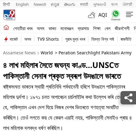
हिन्दी 
English
News9
ಕನ್ನಡ
తెలుగు
मराठी
ગુજરાતી
বাংলা
ਪੰਜਾਬੀ
AQI
শেহতীয়া খবৰ
শেহতীয়া খবৰ
অসম
ভাৰত
মনোৰঞ্জন
ব্যৱসায়
শিক্ষা
খেল
জীৱনশৈলী
ব
বাজেট
অসম
TV9 Shorts
পুৱাৰ মুখ্য খবৰ
হিমন্ত বিশ্ব শৰ্মা
ৰাজনীতি
অসম
Assamese News
World
> Peration Searchlight Pakistani Army
ভাৰত
৪ লাখ মহিলাৰ সৈতে জঘন্য কাণ্ড…UNSCত
মনোৰঞ্জন
পাকিস্তানী সেনাৰ প্ৰকৃত স্বৰূপ উদঙালে ভাৰতে
ব্যৱসায়
ৰাষ্ট্ৰসংঘত ভাৰতৰ স্থায়ী প্ৰতিনিধি পৰ্বথানেনী হৰিশে উদঙালে পাকিস্তানৰ
শিক্ষা
মহিলাৰ দুৰ্দশা। ১৯৭১ চনত অপাৰেচন চাৰ্চলাইটৰ কথা উল্লেখ কৰি তেওঁ কয়
যে, পাকিস্তান এখন দেশ যিয়ে নিজৰ দেশৰ ভিতৰতে গণহত্যা সংঘটিত
খেল
কৰিছিল। তেওঁ লগতে কয় যে কেৱল এয়াই নহয়, পাকিস্তানী সেনাইও প্ৰায় ৪
জীৱনশৈলী
লাখ মহিলাক দলবদ্ধ ধৰ্ষণ কৰিছিল।