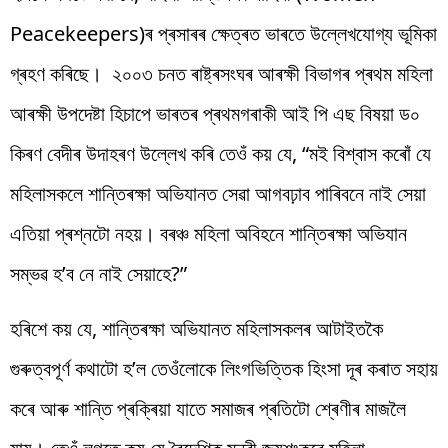
Peacekeepers)ৰ প্ৰসাৰৰ ক্ষেত্ৰত ভাৰতে উল্লেখযোগ্য ভূমিকা
গ্ৰহণ কৰিছে। ২০০৩ চনত ৰাষ্ট্ৰসংঘৰ আৰক্ষী বিভাগৰ প্ৰথম মহিলা
আৰক্ষী উপদেষ্টা হিচাপে ভাৰতৰ প্ৰথমগৰাকী আই পি এছ বিষয়া ড০
কিৰণ বেদীৰ উদাহৰণ উল্লেখ কৰি তেওঁ কয় যে, “মই বিশ্বাস কৰোঁ যে
মহিলাসকলে শান্তিৰক্ষা অভিযানত সেৱা আগবঢ়াব পাৰিবনে নাই সেয়া
এতিয়া প্ৰশ্নটো নহয়। বৰঞ্চ মহিলা অবিহনে শান্তিৰক্ষা অভিযান
সম্ভৱ হ’ব নে নাই সেয়াহে?”
হৰিশে কয় যে, শান্তিৰক্ষা অভিযানত মহিলাসকলৰ আটাইতকৈ
গুৰুত্বপূৰ্ণ কথাটো হ’ল তেওঁলোকে লিংগভিত্তিক হিংসা দূৰ কৰাত সহায়
কৰে আৰু শান্তি প্ৰক্ৰিয়া যাতে সমাজৰ প্ৰতিটো শ্ৰেণীৰ মাজলৈ