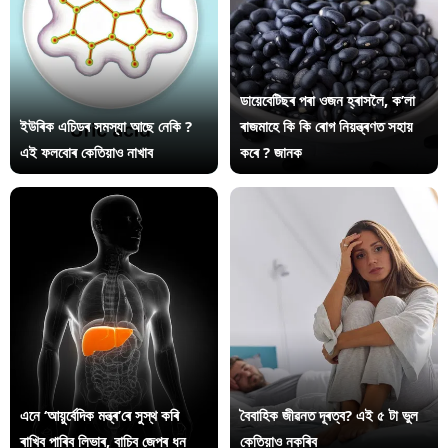
ডায়েবেটিছৰ পৰা ওজন হ্ৰাসলৈ, ক’লা
ইউৰিক এচিডৰ সমস্যা আছে নেকি ?
ৰাজমাহে কি কি ৰোগ নিয়ন্ত্ৰণত সহায়
এই ফলবোৰ কেতিয়াও নাখাব
কৰে ? জানক
এনে ‘আয়ুৰ্বেদিক মন্ত্ৰ’ৰে সুস্থ কৰি
বৈবাহিক জীৱনত দূৰত্ব? এই ৫ টা ভুল
ৰাখিব পাৰিব লিভাৰ, বাচিব জেপৰ ধন
কেতিয়াও নকৰিব