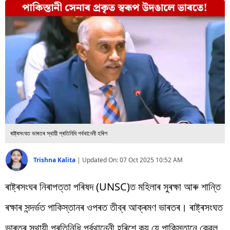
বিশ্ব
প্ৰযুক্তি
Videos
ৰাষ্ট্ৰসংঘত ভাৰতৰ স্থায়ী প্ৰতিনিধি পৰ্বথানেনী হৰিশ
Trishna Kalita
|
Updated On:
07 Oct 2025 10:52 AM
ৰাষ্ট্ৰসংঘৰ নিৰাপত্তা পৰিষদ (UNSC)ত মহিলাৰ সুৰক্ষা আৰু শান্তি
ৰক্ষাৰ সন্দৰ্ভত পাকিস্তানৰ ওপৰত তীব্ৰ আক্ৰমণ ভাৰতৰ। ৰাষ্ট্ৰসংঘত
ভাৰতৰ স্থায়ী প্ৰতিনিধি পৰ্বথানেনী হৰিশে কয় যে পাকিস্তানে কেৱল