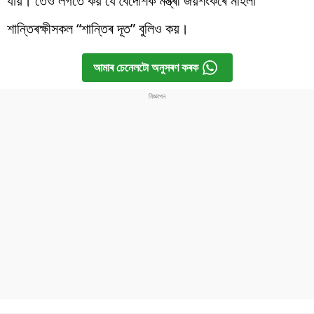
যায়। তেওঁ লগতে কয় যে বৈদেশিক মন্ত্ৰী জয়শংকৰে মহিলা
শান্তিৰক্ষীসকল “শান্তিৰ দূত” বুলিও কয়।
আমাৰ চেনেলটো অনুসৰণ কৰক