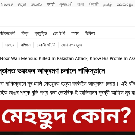
News9
ಕನ್ನಡ
తెలుగు
मराठी
ગુજરાતી
বাংলা
ਪੰਜਾਬੀ
தமிழ்
മലയാളം
শিক্ষা
বিশ্ব
জীৱনশৈলী
বিশ্ব
প্ৰযুক্তি
ৱেব ষ্ট'ৰী
ফটো
ভিডিঅ
খেল
প্ৰযুক্তি
স্বাস্থ্য
ৰাশিফল
চৰকাৰী আঁচনি
সোণ-ৰূপৰ মূল্য
জীৱনশৈলী
 Noor Wali Mehsud Killed In Pakistan Attack, Know His Profile In A
স্তানত ভয়ংকৰ আক্ৰমণ চলালে পাকিস্তানে
কিস্তানে নূৰ ৱালি মেহছুদক হত্যা কৰিবলৈ আক্ৰমণ চলায়। এই ঘটন
ডাঙৰ শত্ৰু বুলি গণ্য কৰা তেহৰিক-ই-তালিবানৰ মুৰব্বী আছিল নূৰ ৱ