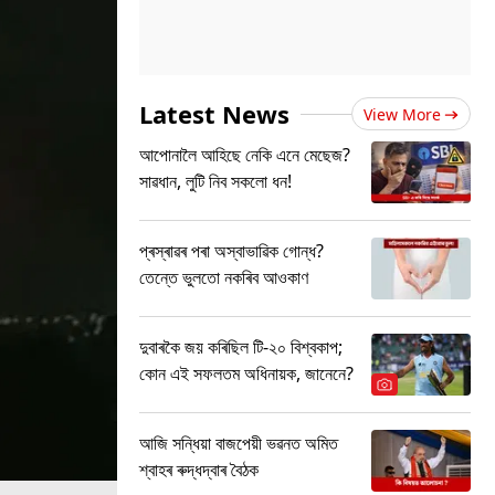
Latest News
View More
আপোনালৈ আহিছে নেকি এনে মেছেজ?
সাৱধান, লুটি নিব সকলো ধন!
প্ৰস্ৰাৱৰ পৰা অস্বাভাৱিক গোন্ধ?
তেন্তে ভুলতো নকৰিব আওকাণ
দুবাৰকৈ জয় কৰিছিল টি-২০ বিশ্বকাপ;
কোন এই সফলতম অধিনায়ক, জানেনে?
আজি সন্ধিয়া বাজপেয়ী ভৱনত অমিত
শ্বাহৰ ৰুদ্ধদ্বাৰ বৈঠক