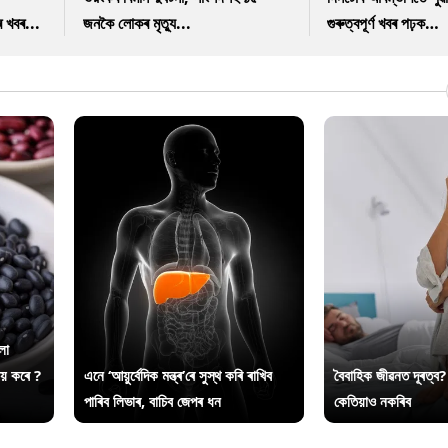
ৰ খবৰ...
জনকৈ লোকৰ মৃত্যু...
গুৰুত্বপূৰ্ণ খবৰ পঢ়ক…
লা
ায় কৰে ?
এনে ‘আয়ুৰ্বেদিক মন্ত্ৰ’ৰে সুস্থ কৰি ৰাখিব
বৈবাহিক জীৱনত দূৰত্ব?
পাৰিব লিভাৰ, বাচিব জেপৰ ধন
কেতিয়াও নকৰিব