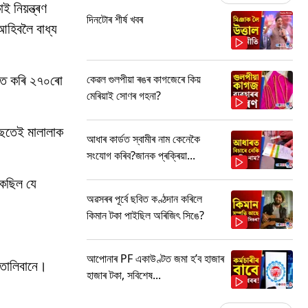
নিয়ন্ত্ৰণ
দিনটোৰ শীৰ্ষ খবৰ
আহিবলৈ বাধ্য
টিত কৰি ২৭০ৰো
কেৱল গুলপীয়া ৰঙৰ কাগজেৰে কিয়
মেৰিয়াই সোণৰ গহনা?
পিছতেই মালালাক
আধাৰ কাৰ্ডত স্বামীৰ নাম কেনেকৈ
সংযোগ কৰিব?জানক প্ৰক্ৰিয়া...
কৈছিল যে
অৱসৰৰ পূৰ্বে ছবিত কণ্ঠদান কৰিলে
কিমান টকা পাইছিল অৰিজিৎ সিঙে?
আপোনাৰ PF একাউণ্টত জমা হ’ব হাজাৰ
 তালিবানে।
হাজাৰ টকা, সবিশেষ...