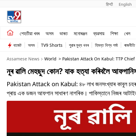
हिन्दी 
English
শেহতীয়া খবৰ
মনোৰঞ্জন
শেহতীয়া খবৰ
অসম
ভাৰত
মনোৰঞ্জন
ব্যৱসায়
শিক্ষা
খেল
অসম
ব্যৱসায়
বাজেট
অসম
TV9 Shorts
পুৱাৰ মুখ্য খবৰ
হিমন্ত বিশ্ব শৰ্মা
ৰাজনীতি
ভাৰত
Assamese News
World
> Pakistan Attack On Kabul: TTP Chief
নূৰ ৱালি মেহছুদ কোন? যাক হত্যা কৰিবলৈ আফগানি
Pakistan Attack on Kabul: ৪৮ লাখ জনসংখ্যাৰ কাবুল চহৰত পা
প্ৰায় এক ডজন আফগান সাধাৰণ নাগৰিক। পাকিস্তানে নিজৰ আটাইতকৈ 