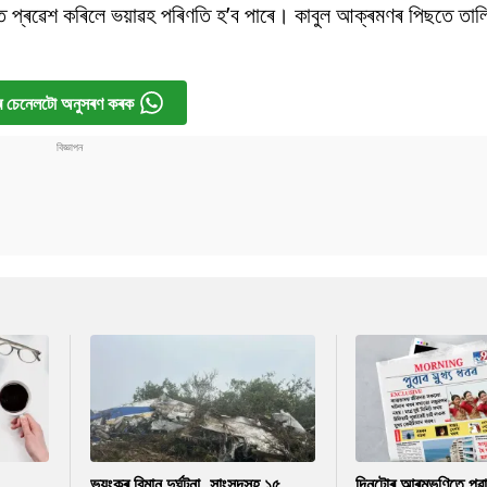
ডত প্ৰৱেশ কৰিলে ভয়াৱহ পৰিণতি হ’ব পাৰে। কাবুল আক্ৰমণৰ পিছতে তালি
 চেনেলটো অনুসৰণ কৰক
ভয়ংকৰ বিমান দুৰ্ঘটনা, সাংসদসহ ১৫
দিনটোৰ আৰম্ভণিতে পুৱ