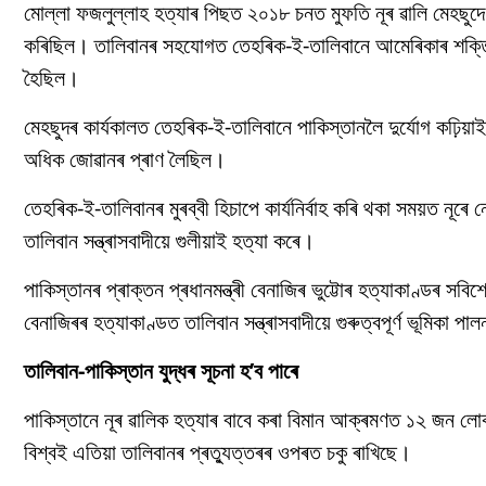
মোল্লা ফজলুল্লাহ হত্যাৰ পিছত ২০১৮ চনত মুফতি নূৰ ৱালি মেহছুদ
কৰিছিল। তালিবানৰ সহযোগত তেহৰিক-ই-তালিবানে আমেৰিকাৰ শক্তি
হৈছিল।
মেহছুদৰ কাৰ্যকালত তেহৰিক-ই-তালিবানে পাকিস্তানলৈ দুৰ্যোগ ক
অধিক জোৱানৰ প্ৰাণ লৈছিল।
তেহৰিক-ই-তালিবানৰ মুৰব্বী হিচাপে কাৰ্যনিৰ্বাহ কৰি থকা সময়ত নূৰে
তালিবান সন্ত্ৰাসবাদীয়ে গুলীয়াই হত্যা কৰে।
পাকিস্তানৰ প্ৰাক্তন প্ৰধানমন্ত্ৰী বেনাজিৰ ভুট্টোৰ হত্যাকাণ্ডৰ স
বেনাজিৰৰ হত্যাকাণ্ডত তালিবান সন্ত্ৰাসবাদীয়ে গুৰুত্বপূৰ্ণ ভূমিকা প
তালিবান-পাকিস্তান যুদ্ধৰ সূচনা হ’ব পাৰে
পাকিস্তানে নূৰ ৱালিক হত্যাৰ বাবে কৰা বিমান আক্ৰমণত ১২ জন লোক
বিশ্বই এতিয়া তালিবানৰ প্ৰত্যুত্তৰৰ ওপৰত চকু ৰাখিছে।