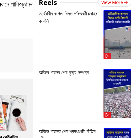
Reels
View More
বানে পাকিস্তানৰ
সৰ্থেবাৰীৰ কাপলা বিলত পৰিভ্ৰমী চৰাইৰ
কাকলি
অজিত পাৱাৰৰ শেষ কৃত্য সম্পন্ন
অজিত পাৱাৰক শেষ শ্ৰদ্ধাঞ্জলি নীতিন
াৰ কেইবাটাও