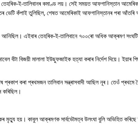
ে তেহৰিক-ই-তালিবানৰ কমাণ্ড লয়। সেই সময়ত আফগানিস্তান আমেৰিকাই 
ৰ ভেটি কঁপাই তুলিছিল, শেষত আমেৰিকাই আফগানিস্তানৰ পৰা আঁতৰি 
ঢ়িয়াই আনিছিল। এইবাৰ তেহৰিক-ই-তালিবানে ৭০০ৰো অধিক আক্ৰমণ সংঘ
 নোবেল বঁটা বিজয়ী মালালা ইউছুফজাইক হত্যা কৰাৰ নিৰ্দেশ দিয়ে। ইয়াৰ 
বিশেষ প্ৰকাশ কৰা প্ৰথমজন তালিবান সন্ত্ৰাসবাদী আছিল নূৰ। তেওঁ প্ৰথমে 
ালন কৰিছিল।
ৰ মৃত্যু হয়। কাবুল আক্ৰমণক সাৰ্বভৌমত্ব উলংঘা বুলি অভিহিত কৰিছে