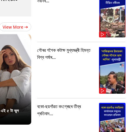
নবীনৰ...
View More
গৌৰৱ গগৈক কটাক্ষ মুখ্যমন্ত্ৰী হিমন্ত
বিশ্ব শৰ্মাৰ...
বকো-ছয়গাঁৱত কংগ্ৰেছৰ তীব্ৰ
 এই ৫ টা ভুল
প্ৰতিবাদ...