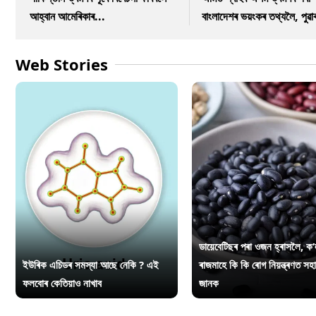
আহ্বান আমেৰিকাৰ...
বাংলাদেশৰ ভয়ংকৰ তথ্যলৈ, পুৱা
Web Stories
ডায়েবেটিছৰ পৰা ওজন হ্ৰাসলৈ, ক’
ইউৰিক এচিডৰ সমস্যা আছে নেকি ? এই
ৰাজমাহে কি কি ৰোগ নিয়ন্ত্ৰণত সহ
ফলবোৰ কেতিয়াও নাখাব
জানক