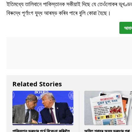
ইতিমধ্যে তালিবানে পাকিস্তানক সকীয়াই দিছে যে তেওঁলোকৰ ভূখণ্
বিৰুদ্ধে পূৰ্ণাংগ যুদ্ধ আৰম্ভ কৰিব পাৰে বুলি কোৱা হৈছে।
আমাৰ
Related Stories
পাকিস্তান ভ্ৰমণৰ পূৰ্বে বিবেচনা কৰিবলৈ
অমিত শ্বাহৰ অসম ভ্ৰমণৰ পৰা