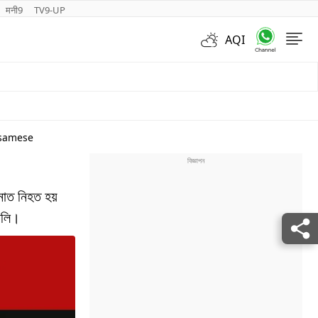
मनी9
TV9-UP
AQI
Videos
ssamese
াত নিহত হয়
ালি।