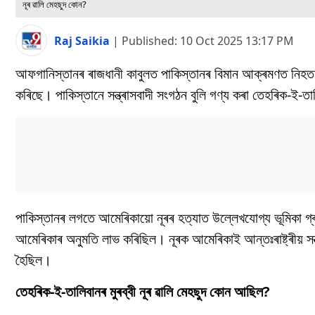
নূৰ ৱালি মেহছুদ কোন?
Raj Saikia
|
Published:
10 Oct 2025 13:17 PM
আফগানিস্তানৰ ৰাজধানী কাবুলত পাকিস্তানৰ বিমান আক্ৰমণত নিহত হৈ
কৰিছে। পাকিস্তানে সন্ত্ৰাসবাদী সংগঠন বুলি গণ্য কৰা তেহৰিক-ই-তা
পাকিস্তানৰ লগতে আমেৰিকায়ো নূৰৰ হত্যাত উল্লেখযোগ্য ভূমিকা গ্ৰহ
আমেৰিকাৰ অনুমতি লাভ কৰিছিল। নূৰক আমেৰিকাই আন্তঃৰাষ্ট্ৰীয় স
হৈছিল।
তেহৰিক-ই-তালিবানৰ মুৰব্বী নূৰ ৱালি মেহছুদ কোন আছিল?