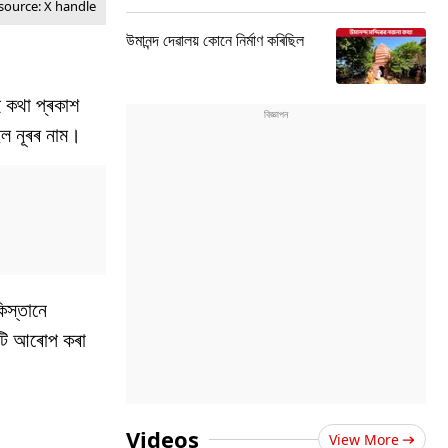
source: X handle
উমানন্দ দেৱালয় কোনে নিৰ্মাণ কৰিছিল
ই কথা প্ৰকাশ
িল নূৰৰ নাম।
িস্তানে
ন্টি আৰোপ কৰা
Videos
View More