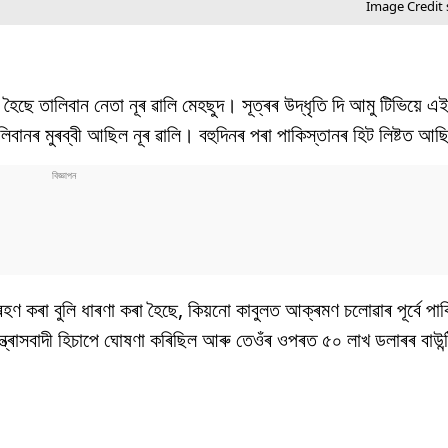
Image Credit 
ছে তালিবান নেতা নূৰ ৱালি মেহছুদ। সূত্ৰৰ উদ্ধৃতি দি আমু টিভিয়ে এ
লিবানৰ মুৰব্বী আছিল নূৰ ৱালি। বহুদিনৰ পৰা পাকিস্তানৰ হিট লিষ্টত আছ
ণ কৰা বুলি ধাৰণা কৰা হৈছে, কিয়নো কাবুলত আক্ৰমণ চলোৱাৰ পূৰ্বে পাক
ন্ত্ৰাসবাদী হিচাপে ঘোষণা কৰিছিল আৰু তেওঁৰ ওপৰত ৫০ লাখ ডলাৰৰ বাউ