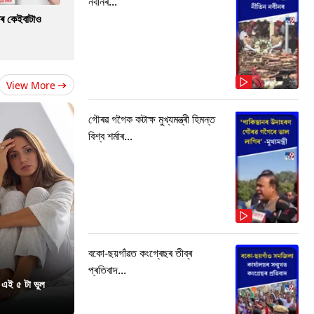
নবীনৰ...
াৰ কেইবাটাও
View More
গৌৰৱ গগৈক কটাক্ষ মুখ্যমন্ত্ৰী হিমন্ত
বিশ্ব শৰ্মাৰ...
বকো-ছয়গাঁৱত কংগ্ৰেছৰ তীব্ৰ
প্ৰতিবাদ...
 এই ৫ টা ভুল