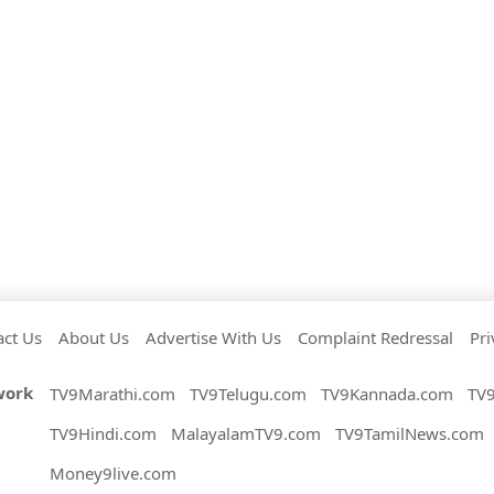
act Us
About Us
Advertise With Us
Complaint Redressal
Pri
work
TV9Marathi.com
TV9Telugu.com
TV9Kannada.com
TV
TV9Hindi.com
MalayalamTV9.com
TV9TamilNews.com
Money9live.com