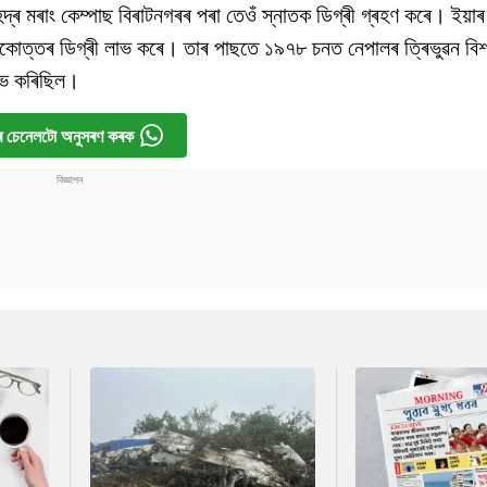
্ৰ মৰাং কেম্পাছ বিৰাটনগৰৰ পৰা তেওঁ স্নাতক ডিগ্ৰী গ্ৰহণ কৰে। ইয়
্নাতকোত্তৰ ডিগ্ৰী লাভ কৰে। তাৰ পাছতে ১৯৭৮ চনত নেপালৰ ত্ৰিভুৱন বিশ্
্ভ কৰিছিল।
 চেনেলটো অনুসৰণ কৰক