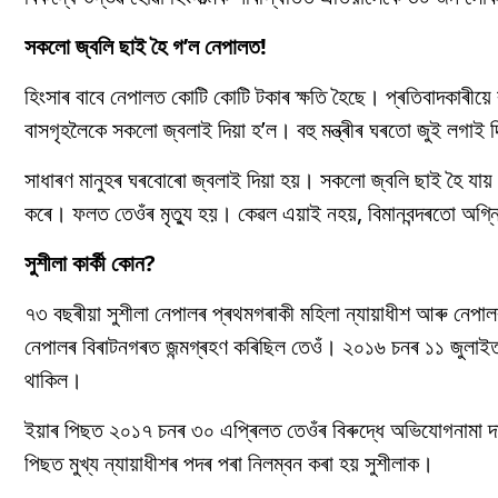
সকলো জ্বলি ছাই হৈ গ’ল নেপালত!
হিংসাৰ বাবে নেপালত কোটি কোটি টকাৰ ক্ষতি হৈছে। প্ৰতিবাদকাৰীয়ে বহ
বাসগৃহলৈকে সকলো জ্বলাই দিয়া হ’ল। বহু মন্ত্ৰীৰ ঘৰতো জুই লগাই দি
সাধাৰণ মানুহৰ ঘৰবোৰো জ্বলাই দিয়া হয়। সকলো জ্বলি ছাই হৈ যায় 
কৰে। ফলত তেওঁৰ মৃত্যু হয়। কেৱল এয়াই নহয়, বিমানবন্দৰতো অগ
সুশীলা কাৰ্কী কোন?
৭৩ বছৰীয়া সুশীলা নেপালৰ প্ৰথমগৰাকী মহিলা ন্যায়াধীশ আৰু নেপালৰ 
নেপালৰ বিৰাটনগৰত জন্মগ্ৰহণ কৰিছিল তেওঁ। ২০১৬ চনৰ ১১ জুলাইত নেপ
থাকিল।
ইয়াৰ পিছত ২০১৭ চনৰ ৩০ এপ্ৰিলত তেওঁৰ বিৰুদ্ধে অভিযোগনামা দা
পিছত মুখ্য ন্যায়াধীশৰ পদৰ পৰা নিলম্বন কৰা হয় সুশীলাক।