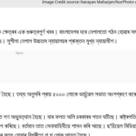
Image Credit source: Narayan Maharjan/NurPhoto v
ক্ষেত্ৰৰ এক গুৰুত্বপূৰ্ণ খবৰ। বাংলাদেশৰ দৰে নেপালতো গঠন হোৱাৰ সম
। সুশীলা নেপাল উচ্চতম ন্যায়ালয়ৰ প্ৰাক্তন মুখ্য ন্যায়াধীশ।
ত হৈছে। তথ্য অনুসৰি প্ৰায় ৫০০০ লোকে ভাৰ্চুৱেল সভাত অংশগ্ৰহণ ক
ত গণ অভ্যুত্থান হৈছে। যাৰ ফলত অলি চৰকাৰৰ পতন ঘটিছে। ৰাষ্ট্ৰপতি ৰ
ত্যাগ কৰিছে। বৰ্তমান তাত সেনাবাহিনীয়ে শাসন কৰি আছে। ছ’চিয়েল মিডিয়া
োকৰ মৃত্যু হোৱাৰ বিপৰীতে শ শ লোক আহত হৈছে।