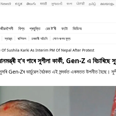
News9
ಕನ್ನಡ
తెలుగు
मराठी
ગુજરાતી
বাংলা
ਪੰਜਾਬੀ
தமிழ்
മലയാളം
শিক্ষা
বিশ্ব
জীৱনশৈলী
বিশ্ব
প্ৰযুক্তি
ৱেব ষ্ট'ৰী
ফটো
ভিডিঅ
খেল
প্ৰযুক্তি
স্বাস্থ্য
ৰাশিফল
চৰকাৰী আঁচনি
সোণ-ৰূপৰ মূল্য
জীৱনশৈলী
f Sushila Karki As Interim PM Of Nepal After Protest
্ত্ৰী হ’ব পাৰে সুশীলা কাৰ্কী, Gen-Z এ বিচাৰিছে স
ত্ৰ অনুসৰি Gen-Zৰ ভাৰ্চুৱেল বৈঠকত এই সন্দৰ্ভত একমতত উপনীত হৈছে। সু