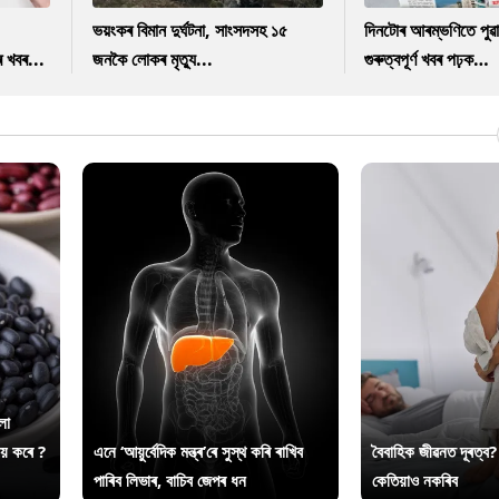
ভয়ংকৰ বিমান দুৰ্ঘটনা, সাংসদসহ ১৫
দিনটোৰ আৰম্ভণিতে পুৱ
ৰ খবৰ...
জনকৈ লোকৰ মৃত্যু...
গুৰুত্বপূৰ্ণ খবৰ পঢ়ক…
লা
ায় কৰে ?
এনে ‘আয়ুৰ্বেদিক মন্ত্ৰ’ৰে সুস্থ কৰি ৰাখিব
বৈবাহিক জীৱনত দূৰত্ব?
পাৰিব লিভাৰ, বাচিব জেপৰ ধন
কেতিয়াও নকৰিব