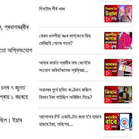
দিনটোৰ শীৰ্ষ খবৰ
প্ৰধানমন্ত্ৰীৰ
কেৱল গুলপীয়া ৰঙৰ কাগজেৰে কিয়
মেৰিয়াই সোণৰ গহনা?
 গাতো অগ্নিসংযোগ
আধাৰ কাৰ্ডত স্বামীৰ নাম কেনেকৈ
সংযোগ কৰিব?জানক প্ৰক্ৰিয়া...
৫২ চনৰ ৭ জুনত
অৱসৰৰ পূৰ্বে ছবিত কণ্ঠদান কৰিলে
প্ৰায় ১ বছৰহে
কিমান টকা পাইছিল অৰিজিৎ সিঙে?
আপোনাৰ PF একাউণ্টত জমা হ’ব হাজাৰ
ছিল। ইয়াৰ
হাজাৰ টকা, সবিশেষ...