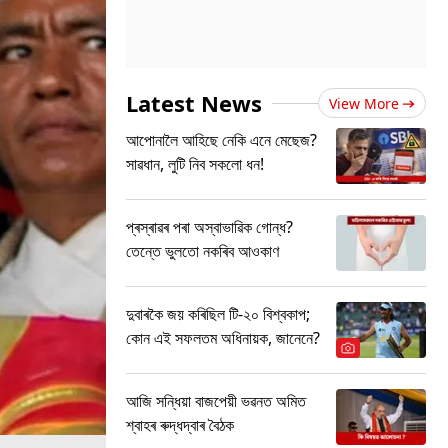
Latest News
View More
আপোনালৈ আহিছে নেকি এনে মেছেজ?
সাৱধান, লুটি নিব সকলো ধন!
প্ৰস্ৰাৱৰ পৰা অস্বাভাৱিক গোন্ধ?
তেন্তে ভুলতো নকৰিব আওকাণ
দুবাৰকৈ জয় কৰিছিল টি-২০ বিশ্বকাপ;
কোন এই সফলতম অধিনায়ক, জানেনে?
আজি সন্ধিয়া বাজপেয়ী ভৱনত অমিত
শ্বাহৰ ৰুদ্ধদ্বাৰ বৈঠক