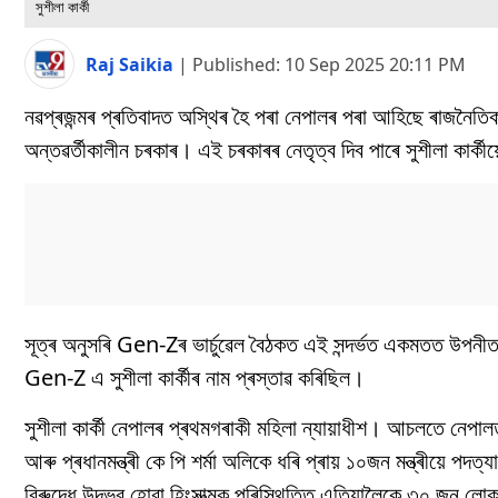
সুশীলা কাৰ্কী
Raj Saikia
|
Published:
10 Sep 2025 20:11 PM
নৱপ্ৰজন্মৰ প্ৰতিবাদত অস্থিৰ হৈ পৰা নেপালৰ পৰা আহিছে ৰাজনৈতিক 
অন্তৱৰ্তীকালীন চৰকাৰ। এই চৰকাৰৰ নেতৃত্ব দিব পাৰে সুশীলা কাৰ্কীয়ে
সূত্ৰ অনুসৰি Gen-Zৰ ভাৰ্চুৱেল বৈঠকত এই সন্দৰ্ভত একমতত উপনী
Gen-Z এ সুশীলা কাৰ্কীৰ নাম প্ৰস্তাৱ কৰিছিল।
সুশীলা কাৰ্কী নেপালৰ প্ৰথমগৰাকী মহিলা ন্যায়াধীশ। আচলতে নেপাল
আৰু প্ৰধানমন্ত্ৰী কে পি শৰ্মা অলিকে ধৰি প্ৰায় ১০জন মন্ত্ৰীয়ে পদ
বিৰুদ্ধে উদ্ভৱ হোৱা হিংসাত্মক পৰিস্থিতিত এতিয়ালৈকে ৩০ জন ল