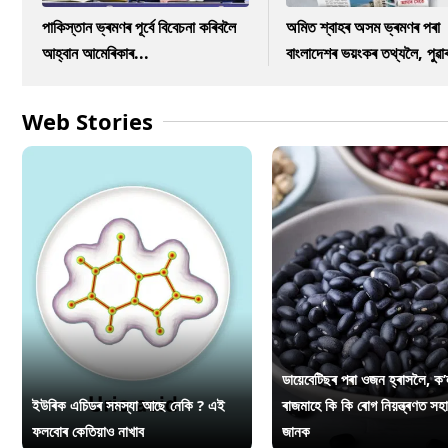
পাকিস্তান ভ্ৰমণৰ পূৰ্বে বিবেচনা কৰিবলৈ
অমিত শ্বাহৰ অসম ভ্ৰমণৰ পৰা
আহ্বান আমেৰিকাৰ...
বাংলাদেশৰ ভয়ংকৰ তথ্যলৈ, পুৱা
Web Stories
ডায়েবেটিছৰ পৰা ওজন হ্ৰাসলৈ, ক’
ইউৰিক এচিডৰ সমস্যা আছে নেকি ? এই
ৰাজমাহে কি কি ৰোগ নিয়ন্ত্ৰণত সহ
ফলবোৰ কেতিয়াও নাখাব
জানক