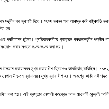
ু মন্ত্ৰীৰ ঘৰ জ্বলাই দিয়ে। সংসদ ভৱনৰ পৰা আৰম্ভ কৰি ৰাষ্ট্ৰপতি ভৱন, 
য়া হয়।
এই প্ৰতিবাদৰ জুইত। প্ৰতিবাদকাৰীয়ে প্ৰাক্তন প্ৰধানমন্ত্ৰীৰ পত্নীৰ
্নিসংযোগ কৰাৰ লগতে লণ্ড-ভণ্ড কৰা হয়।
উচ্চতম ন্যায়ালয়ৰ মুখ্য ন্যায়াধীশ হিচাপেও কাৰ্যনিৰ্বাহ কৰিছিল। ১৯
াল উচ্চতম ন্যায়ালয়ৰ মুখ্য ন্যায়াধীশ হয়। অৱশ্যে কাৰ্কী এই পদত 
খিল কৰা হয়। এই প্ৰস্তাৱ নেপালী কংগ্ৰেছ আৰু মাওবাদী কেন্দ্ৰই আনি