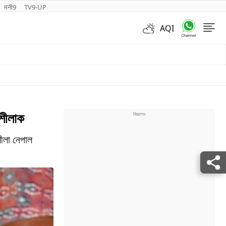
मनी9
TV9-UP
AQI
Videos
ুশীলাক
শীলা নেপাল