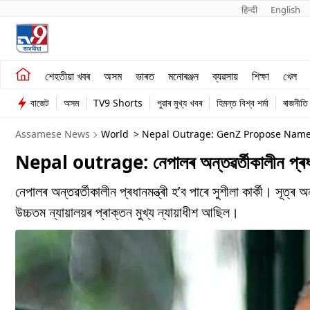
हिन्दी 
English
শেহতীয়া খবৰ
মনোৰঞ্জন
শেহতীয়া খবৰ
অসম
ভাৰত
মনোৰঞ্জন
ব্যৱসায়
শিক্ষা
খেল
অসম
ব্যৱসায়
বাজেট
অসম
TV9 Shorts
পুৱাৰ মুখ্য খবৰ
হিমন্ত বিশ্ব শৰ্মা
ৰাজনীতি
ভাৰত
Assamese News
World
> Nepal Outrage: GenZ Propose Name O
Nepal outrage: নেপালৰ অন্তৱৰ্তীকালীন প্ৰধানমন
নেপালৰ অন্তৱৰ্তীকালীন প্ৰধানমন্ত্ৰী হ’ব পাৰে সুশীলা কাৰ্কী। সূ
উচ্চতম ন্যায়ালয়ৰ প্ৰাক্তন মুখ্য ন্যায়াধীশ আছিল।