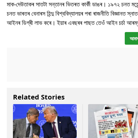
মাক-দেউতাকৰ সাতটা সন্তানৰ ভিতৰত কাৰ্কী ডাঙৰ। ১৯৭২ চনত মহেন্দ
চনত ভাৰতৰ বেনাৰস হিন্দু বিশ্ববিদ্যালয়ৰ পৰা ৰাজনীতি বিজ্ঞানত স
আইনৰ ডিগ্ৰী লাভ কৰে। ইয়াৰ এবছৰৰ পাছত তেওঁ আইন চৰ্চা আৰম
আমাৰ
Related Stories