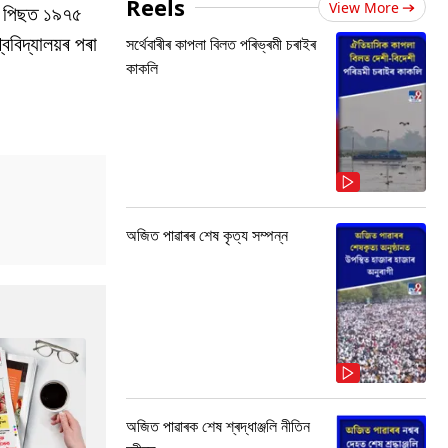
Reels
View More
াৰ পিছত ১৯৭৫
ববিদ্যালয়ৰ পৰা
সৰ্থেবাৰীৰ কাপলা বিলত পৰিভ্ৰমী চৰাইৰ
কাকলি
অজিত পাৱাৰৰ শেষ কৃত্য সম্পন্ন
অজিত পাৱাৰক শেষ শ্ৰদ্ধাঞ্জলি নীতিন