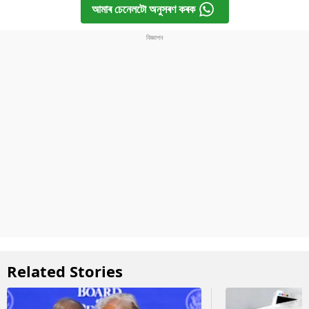
আমাৰ চেনেলটো অনুসৰণ কৰক
Related Stories