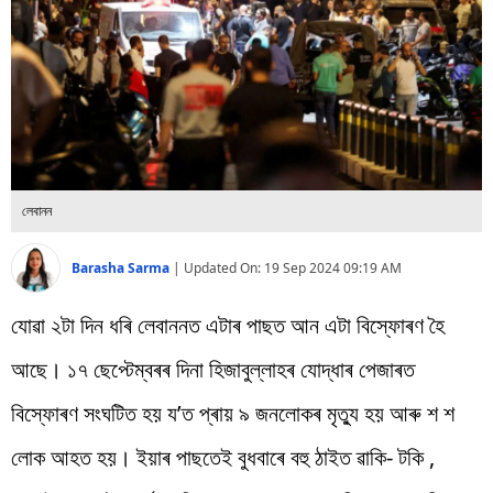
বিশ্ব
প্ৰযুক্তি
Videos
লেবানন
Barasha Sarma
|
Updated On:
19 Sep 2024 09:19 AM
যোৱা ২টা দিন ধৰি লেবাননত এটাৰ পাছত আন এটা বিস্ফোৰণ হৈ
আছে। ১৭ ছেপ্টেম্বৰৰ দিনা হিজাবুল্লাহৰ যোদ্ধাৰ পেজাৰত
বিস্ফোৰণ সংঘটিত হয় য’ত প্ৰায় ৯ জনলোকৰ মৃত্যু হয় আৰু শ শ
লোক আহত হয়। ইয়াৰ পাছতেই বুধবাৰে বহু ঠাইত ৱাকি- টকি ,