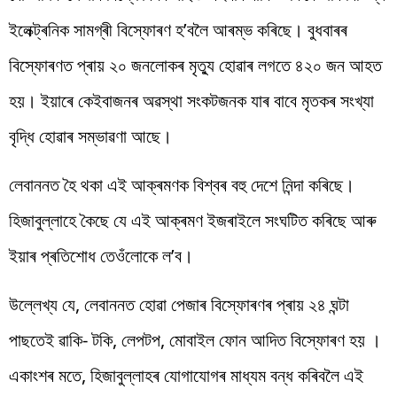
ইলেক্ট্ৰনিক সামগ্ৰী বিস্ফোৰণ হ’বলৈ আৰম্ভ কৰিছে। বুধবাৰৰ
বিস্ফোৰণত প্ৰায় ২০ জনলোকৰ মৃত্যু হোৱাৰ লগতে ৪২০ জন আহত
হয়। ইয়াৰে কেইবাজনৰ অৱস্থা সংকটজনক যাৰ বাবে মৃতকৰ সংখ্যা
বৃদ্ধি হোৱাৰ সম্ভাৱণা আছে।
লেবাননত হৈ থকা এই আক্ৰমণক বিশ্বৰ বহু দেশে নিন্দা কৰিছে।
হিজাবুল্লাহে কৈছে যে এই আক্ৰমণ ইজৰাইলে সংঘটিত কৰিছে আৰু
ইয়াৰ প্ৰতিশোধ তেওঁলোকে ল’ব।
উল্লেখ্য যে, লেবাননত হোৱা পেজাৰ বিস্ফোৰণৰ প্ৰায় ২৪ ঘন্টা
পাছতেই ৱাকি- টকি, লেপটপ, মোবাইল ফোন আদিত বিস্ফোৰণ হয় ।
একাংশৰ মতে, হিজাবুল্লাহৰ যোগাযোগৰ মাধ্যম বন্ধ কৰিবলৈ এই