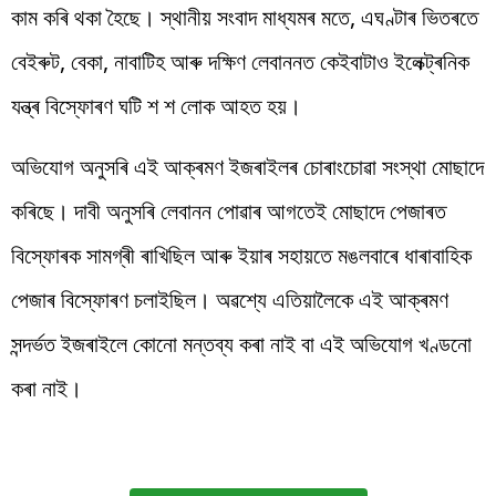
কাম কৰি থকা হৈছে। স্থানীয় সংবাদ মাধ্যমৰ মতে, এঘণ্টাৰ ভিতৰতে
বেইৰুট, বেকা, নাবাটিহ আৰু দক্ষিণ লেবাননত কেইবাটাও ইলেক্ট্ৰনিক
যন্ত্ৰ বিস্ফোৰণ ঘটি শ শ লোক আহত হয়।
অভিযোগ অনুসৰি এই আক্ৰমণ ইজৰাইলৰ চোৰাংচোৱা সংস্থা মোছাদে
কৰিছে। দাবী অনুসৰি লেবানন পোৱাৰ আগতেই মোছাদে পেজাৰত
বিস্ফোৰক সামগ্ৰী ৰাখিছিল আৰু ইয়াৰ সহায়তে মঙলবাৰে ধাৰাবাহিক
পেজাৰ বিস্ফোৰণ চলাইছিল। অৱশ্যে এতিয়ালৈকে এই আক্ৰমণ
সন্দৰ্ভত ইজৰাইলে কোনো মন্তব্য কৰা নাই বা এই অভিযোগ খণ্ডনো
কৰা নাই।