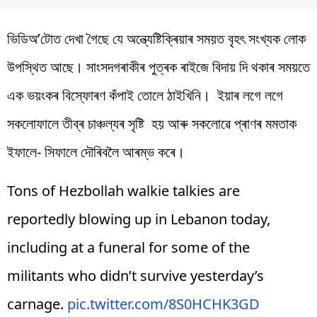
ভিডিঅ’টোত দেখা গৈছে যে অন্ত্যেষ্টিক্ৰিয়াৰ সময়ত বৃহৎ সংখ্যক লোক
উপস্থিত আছে। সাংসদগৰাকীৰ পুত্ৰক ৰাইজে বিদায় দি থকাৰ সময়তে
এক ভয়ংকৰ বিস্ফোৰণ কঁপাই তোলে ঠাইখিনি। ইয়াৰ লগে লগে
সকলোফালে তীব্ৰ চাঞ্চল্যৰ সৃষ্টি হয় আৰু সকলোৱে প্ৰাণৰ মমতাক
ইফালে- সিফালে দৌৰিবলৈ আৰম্ভ কৰে।
Tons of Hezbollah walkie talkies are
reportedly blowing up in Lebanon today,
including at a funeral for some of the
militants who didn’t survive yesterday’s
carnage.
pic.twitter.com/8S0HCHK3GD