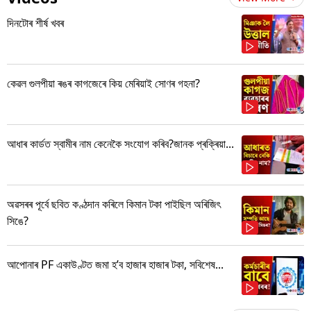
দিনটোৰ শীৰ্ষ খবৰ
কেৱল গুলপীয়া ৰঙৰ কাগজেৰে কিয় মেৰিয়াই সোণৰ গহনা?
আধাৰ কাৰ্ডত স্বামীৰ নাম কেনেকৈ সংযোগ কৰিব?জানক প্ৰক্ৰিয়া...
অৱসৰৰ পূৰ্বে ছবিত কণ্ঠদান কৰিলে কিমান টকা পাইছিল অৰিজিৎ
সিঙে?
আপোনাৰ PF একাউণ্টত জমা হ’ব হাজাৰ হাজাৰ টকা, সবিশেষ...