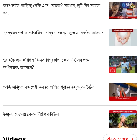
আপোনালৈ আহিছে নেকি এনে মেছেজ? সাৱধান, লুটি নিব সকলো
ধন!
প্ৰস্ৰাৱৰ পৰা অস্বাভাৱিক গোন্ধ? তেন্তে ভুলতো নকৰিব আওকাণ
দুবাৰকৈ জয় কৰিছিল টি-২০ বিশ্বকাপ; কোন এই সফলতম
অধিনায়ক, জানেনে?
আজি সন্ধিয়া বাজপেয়ী ভৱনত অমিত শ্বাহৰ ৰুদ্ধদ্বাৰ বৈঠক
উমানন্দ দেৱালয় কোনে নিৰ্মাণ কৰিছিল
Videos
View More