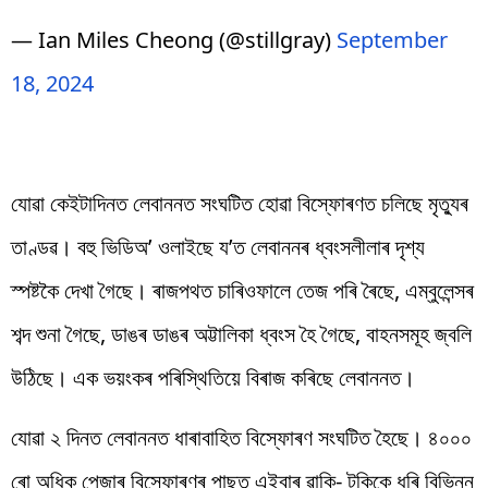
— Ian Miles Cheong (@stillgray)
September
18, 2024
যোৱা কেইটাদিনত লেবাননত সংঘটিত হোৱা বিস্ফোৰণত চলিছে মৃত্যুৰ
তাণ্ডৱ। বহু ভিডিঅ’ ওলাইছে য’ত লেবাননৰ ধ্বংসলীলাৰ দৃশ্য
স্পষ্টকৈ দেখা গৈছে। ৰাজপথত চাৰিওফালে তেজ পৰি ৰৈছে, এম্বুলেন্সৰ
শব্দ শুনা গৈছে, ডাঙৰ ডাঙৰ অট্টালিকা ধ্বংস হৈ গৈছে, বাহনসমূহ জ্বলি
উঠিছে। এক ভয়ংকৰ পৰিস্থিতিয়ে বিৰাজ কৰিছে লেবাননত।
যোৱা ২ দিনত লেবাননত ধাৰাবাহিত বিস্ফোৰণ সংঘটিত হৈছে। ৪০০০
ৰো অধিক পেজাৰ বিস্ফোৰণৰ পাছত এইবাৰ ৱাকি- টকিকে ধৰি বিভিন্ন