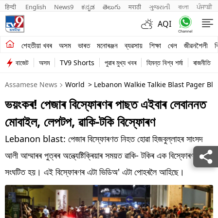
हिन्दी 
English
News9
ಕನ್ನಡ
తెలుగు
मराठी
ગુજરાતી
বাংলা
ਪੰਜਾਬੀ
AQI
শেহতীয়া খবৰ
শেহতীয়া খবৰ
অসম
ভাৰত
মনোৰঞ্জন
ব্যৱসায়
শিক্ষা
খেল
জীৱনশৈলী
ব
বাজেট
অসম
TV9 Shorts
পুৱাৰ মুখ্য খবৰ
হিমন্ত বিশ্ব শৰ্মা
ৰাজনীতি
অসম
Assamese News
World
> Lebanon Walkie Talkie Blast Pager Blas
ভাৰত
ভয়ংকৰ! পেজাৰ বিস্ফোৰণৰ পাছত এইবাৰ লেবাননত
মনোৰঞ্জন
মোবাইল, লেপটপ, ৱাকি-টকি বিস্ফোৰণ
ব্যৱসায়
Lebanon blast: পেজাৰ বিস্ফোৰণত নিহত হোৱা হিজবুল্লাহৰ সাংসদ
শিক্ষা
আলী আম্মাৰৰ পুত্ৰৰ অন্ত্যেষ্টিক্ৰিয়াৰ সময়ত ৱাকি- টকিৰ এক বিস্ফোৰণ
সংঘটিত হয়। এই বিস্ফোৰণৰ এটা ভিডিঅ' এটা পোহৰলৈ আহিছে।
খেল
জীৱনশৈলী