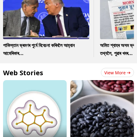
পাকিস্তান ভ্ৰমণৰ পূৰ্বে বিবেচনা কৰিবলৈ আহ্বান
অমিত শ্বাহৰ অসম ভ্ৰম
আমেৰিকাৰ...
তথ্যলৈ, পুৱাৰ খবৰ...
Web Stories
View More