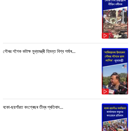
গৌৰৱ গগৈক কটাক্ষ মুখ্যমন্ত্ৰী হিমন্ত বিশ্ব শৰ্মাৰ...
বকো-ছয়গাঁৱত কংগ্ৰেছৰ তীব্ৰ প্ৰতিবাদ...