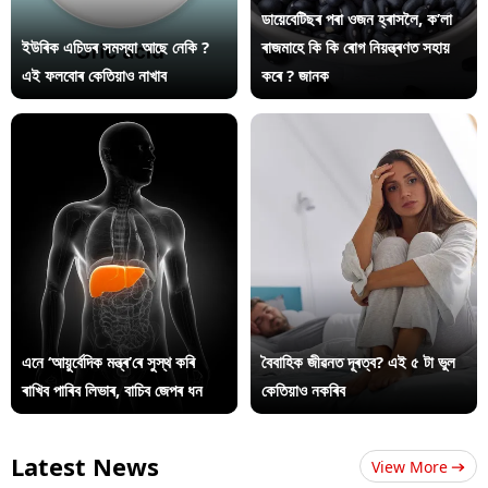
ডায়েবেটিছৰ পৰা ওজন হ্ৰাসলৈ, ক’লা
ইউৰিক এচিডৰ সমস্যা আছে নেকি ?
ৰাজমাহে কি কি ৰোগ নিয়ন্ত্ৰণত সহায়
এই ফলবোৰ কেতিয়াও নাখাব
কৰে ? জানক
এনে ‘আয়ুৰ্বেদিক মন্ত্ৰ’ৰে সুস্থ কৰি
বৈবাহিক জীৱনত দূৰত্ব? এই ৫ টা ভুল
ৰাখিব পাৰিব লিভাৰ, বাচিব জেপৰ ধন
কেতিয়াও নকৰিব
Latest News
View More