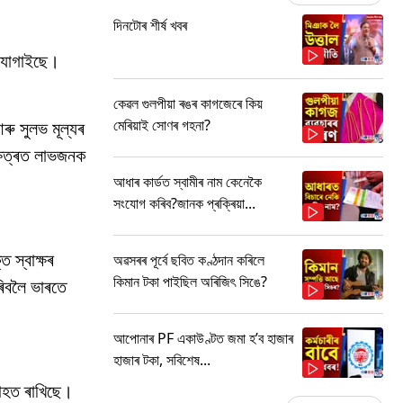
দিনটোৰ শীৰ্ষ খবৰ
া যোগাইছে।
কেৱল গুলপীয়া ৰঙৰ কাগজেৰে কিয়
মেৰিয়াই সোণৰ গহনা?
ৰু সুলভ মূল্যৰ
্ষেত্ৰত লাভজনক
আধাৰ কাৰ্ডত স্বামীৰ নাম কেনেকৈ
সংযোগ কৰিব?জানক প্ৰক্ৰিয়া...
 স্বাক্ষৰ
অৱসৰৰ পূৰ্বে ছবিত কণ্ঠদান কৰিলে
কিমান টকা পাইছিল অৰিজিৎ সিঙে?
ৰিবলৈ ভাৰতে
আপোনাৰ PF একাউণ্টত জমা হ’ব হাজাৰ
হাজাৰ টকা, সবিশেষ...
যাহত ৰাখিছে।