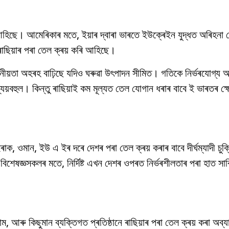
ি আহিছে। আমেৰিকাৰ মতে, ইয়াৰ দ্বাৰা ভাৰতে ইউক্ৰেইন যুদ্ধত অৰিহন
 ৰাছিয়াৰ পৰা তেল ক্ৰয় কৰি আহিছে।
ীয়তা অহৰহ বাঢ়িছে যদিও ঘৰুৱা উৎপাদন সীমিত। গতিকে নিৰ্ভৰযোগ্য আ
ল ব্যয়বহুল। কিন্তু ৰাছিয়াই কম মূল্যত তেল যোগান ধৰাৰ বাবে ই ভাৰতৰ ক
ক, ওমান, ইউ এ ইৰ দৰে দেশৰ পৰা তেল ক্ৰয় কৰাৰ বাবে দীৰ্ঘম্যাদী চুক্তি
বিশেষজ্ঞসকলৰ মতে, নিৰ্দিষ্ট এখন দেশৰ ওপৰত নিৰ্ভৰশীলতাৰ পৰা হাত সা
ম, আৰু কিছুমান ব্যক্তিগত প্ৰতিষ্ঠানে ৰাছিয়াৰ পৰা তেল ক্ৰয় কৰা অব্