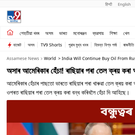
हिन्दी 
English
শেহতীয়া খবৰ
মনোৰঞ্জন
শেহতীয়া খবৰ
অসম
ভাৰত
মনোৰঞ্জন
ব্যৱসায়
শিক্ষা
খেল
অসম
ব্যৱসায়
বাজেট
অসম
TV9 Shorts
পুৱাৰ মুখ্য খবৰ
হিমন্ত বিশ্ব শৰ্মা
ৰাজনীতি
ভাৰত
Assamese News
World
> India Will Continue Buy Oil From Ru
অসাৰ আমেৰিকাৰ হেঁচা! ৰাছিয়াৰ পৰা তেল ক্ৰয় কৰা
আমেৰিকাৰ হেঁচাৰ পাছতো ভাৰতে ৰাছিয়াৰ পৰা খাৰুৱা তেল ক্ৰয় কৰা 
ওপৰত ৰাছিয়াৰ পৰা তেল ক্ৰয় কৰা বন্ধ কৰিবলৈ হেঁচা দি আহিছে।