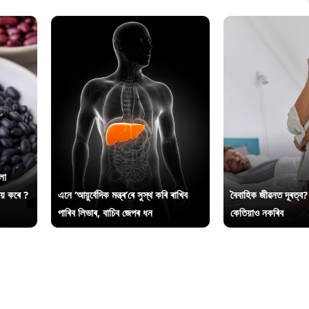
লা
ায় কৰে ?
এনে ‘আয়ুৰ্বেদিক মন্ত্ৰ’ৰে সুস্থ কৰি ৰাখিব
বৈবাহিক জীৱনত দূৰত্ব?
পাৰিব লিভাৰ, বাচিব জেপৰ ধন
কেতিয়াও নকৰিব