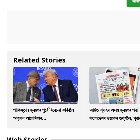
আমাৰ
Related Stories
পাকিস্তান ভ্ৰমণৰ পূৰ্বে বিবেচনা কৰিবলৈ
অমিত শ্বাহৰ অসম ভ্ৰমণৰ পৰা
আহ্বান আমেৰিকাৰ...
বাংলাদেশৰ ভয়ংকৰ তথ্যলৈ, পুৱা
Web Stories