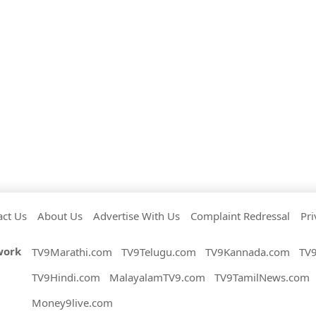
act Us
About Us
Advertise With Us
Complaint Redressal
Pri
work
TV9Marathi.com
TV9Telugu.com
TV9Kannada.com
TV
TV9Hindi.com
MalayalamTV9.com
TV9TamilNews.com
Money9live.com