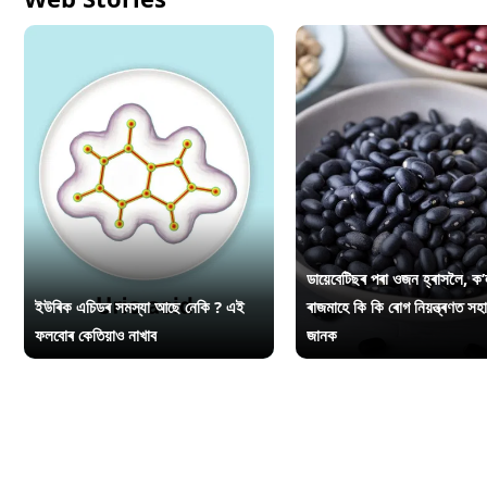
ডায়েবেটিছৰ পৰা ওজন হ্ৰাসলৈ, ক’
ইউৰিক এচিডৰ সমস্যা আছে নেকি ? এই
ৰাজমাহে কি কি ৰোগ নিয়ন্ত্ৰণত সহ
ফলবোৰ কেতিয়াও নাখাব
জানক