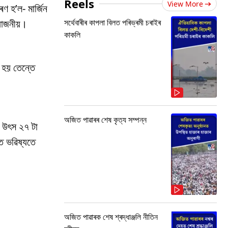
Reels
View More
 হ’ল- মাৰ্জিন
সৰ্থেবাৰীৰ কাপলা বিলত পৰিভ্ৰমী চৰাইৰ
ৰয়োজনীয়।
কাকলি
 হয় তেন্তে
অজিত পাৱাৰৰ শেষ কৃত্য সম্পন্ন
ৰ উৎস ২৭ টা
ে ভৱিষ্যতে
অজিত পাৱাৰক শেষ শ্ৰদ্ধাঞ্জলি নীতিন