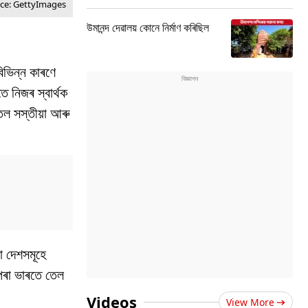
rce: GettyImages
উমানন্দ দেৱালয় কোনে নিৰ্মাণ কৰিছিল
িভিন্ন কাৰণে
 নিজৰ স্বাৰ্থক
তেল সস্তীয়া আৰু
া দেশসমূহে
পৰা ভাৰতে তেল
Videos
View More