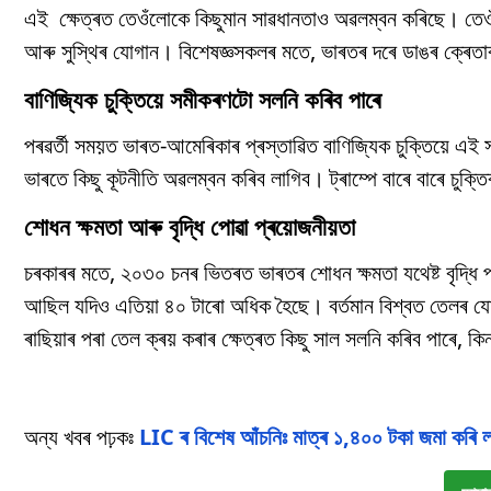
এই ক্ষেত্ৰত তেওঁলোকে কিছুমান সাৱধানতাও অৱলম্বন কৰিছে। তেওঁল
আৰু সুস্থিৰ যোগান। বিশেষজ্ঞসকলৰ মতে, ভাৰতৰ দৰে ডাঙৰ ক্ৰেতা
বাণিজ্যিক চুক্তিয়ে সমীকৰণটো সলনি কৰিব পাৰে
পৰৱৰ্তী সময়ত ভাৰত-আমেৰিকাৰ প্ৰস্তাৱিত বাণিজ্যিক চুক্তিয়ে এই
ভাৰতে কিছু কূটনীতি অৱলম্বন কৰিব লাগিব। ট্ৰাম্পে বাৰে বাৰে চুক্
শোধন ক্ষমতা আৰু বৃদ্ধি পোৱা প্ৰয়োজনীয়তা
চৰকাৰৰ মতে, ২০৩০ চনৰ ভিতৰত ভাৰতৰ শোধন ক্ষমতা যথেষ্ট বৃদ্ধি প
আছিল যদিও এতিয়া ৪০ টাৰো অধিক হৈছে। বৰ্তমান বিশ্বত তেলৰ যো
ৰাছিয়াৰ পৰা তেল ক্ৰয় কৰাৰ ক্ষেত্ৰত কিছু সাল সলনি কৰিব পাৰে, কিন
অন্য খবৰ পঢ়কঃ
LIC ৰ বিশেষ আঁচনিঃ মাত্ৰ ১,৪০০ টকা জমা কৰি