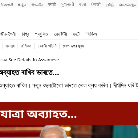
News9
ಕನ್ನಡ
తెలుగు
मराठी
ગુજરાતી
বাংলা
ਪੰਜਾਬੀ
தமிழ்
മലയാളം
শিক্ষা
বিশ্ব
জীৱনশৈলী
বিশ্ব
প্ৰযুক্তি
ৱেব ষ্ট'ৰী
ফটো
ভিডিঅ
খেল
প্ৰযুক্তি
স্বাস্থ্য
ৰাশিফল
চৰকাৰী আঁচনি
সোণ-ৰূপৰ মূল্য
জীৱনশৈলী
ssia See Details In Assamese
 অব্যাহত ৰাখিব ভাৰতে…
অব্যাহত ৰাখিব। নতুন বছৰটোতো ভাৰতে তেল ক্ৰয় কৰিব। দীৰ্ঘদিন ধৰি ট্