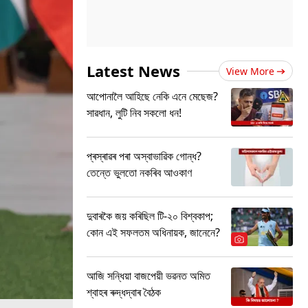
Latest News
View More
আপোনালৈ আহিছে নেকি এনে মেছেজ?
সাৱধান, লুটি নিব সকলো ধন!
প্ৰস্ৰাৱৰ পৰা অস্বাভাৱিক গোন্ধ?
তেন্তে ভুলতো নকৰিব আওকাণ
দুবাৰকৈ জয় কৰিছিল টি-২০ বিশ্বকাপ;
কোন এই সফলতম অধিনায়ক, জানেনে?
আজি সন্ধিয়া বাজপেয়ী ভৱনত অমিত
শ্বাহৰ ৰুদ্ধদ্বাৰ বৈঠক