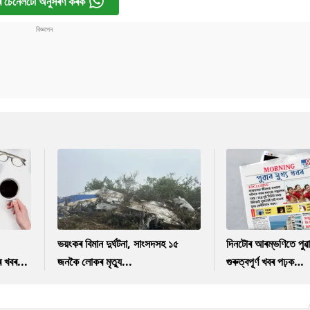
 চেনেলটো অনুসৰণ কৰক
ভয়ংকৰ বিমান দুৰ্ঘটনা, সাংসদসহ ১৫
দিনটোৰ আৰম্ভণিতে পুৱ
ৰ খবৰ...
জনকৈ লোকৰ মৃত্যু...
গুৰুত্বপূৰ্ণ খবৰ পঢ়ক…