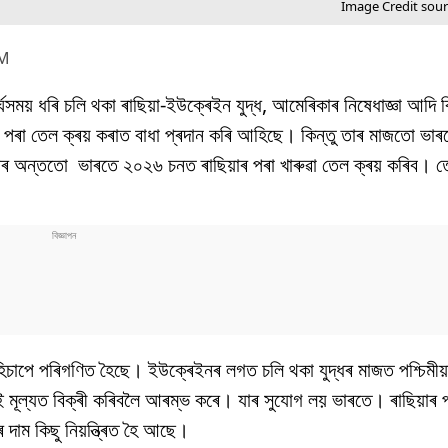
Image Credit sou
PM
সময় ধৰি চলি থকা ৰাছিয়া-ইউক্ৰেইন যুদ্ধ, আমেৰিকাৰ নিষেধাজ্ঞা আদি ব
পৰা তেল ক্ৰয় কৰাত বাধা প্ৰদান কৰি আহিছে। কিন্তু তাৰ মাজতো ভাৰতে
েঁচাৰ অন্ততো ভাৰতে ২০২৬ চনত ৰাছিয়াৰ পৰা খাৰুৱা তেল ক্ৰয় কৰিব। 
িচাপে পৰিগণিত হৈছে। ইউক্ৰেইনৰ লগত চলি থকা যুদ্ধৰ মাজত পশ্চিমীয়
াই মূল্যত বিক্ৰী কৰিবলৈ আৰম্ভ কৰে। যাৰ সুযোগ লয় ভাৰতে। ৰাছিয়াৰ 
াম কিছু নিয়ন্ত্ৰিত হৈ আছে।