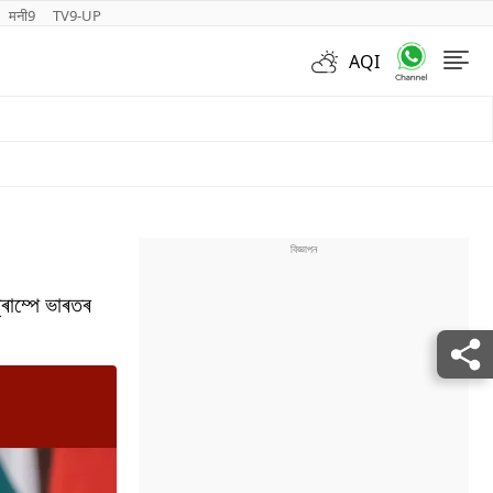
मनी9
TV9-UP
AQI
Videos
ৰাম্পে ভাৰতৰ