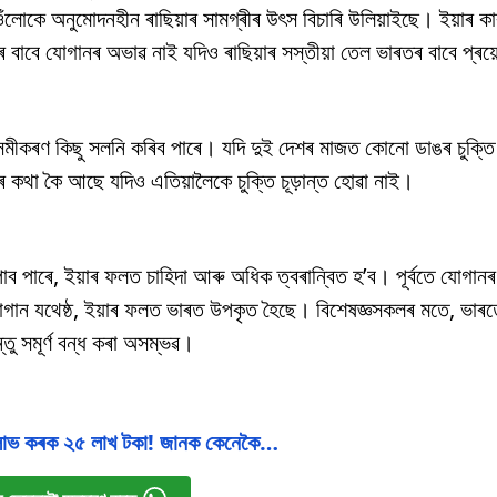
োকে অনুমোদনহীন ৰাছিয়াৰ সামগ্ৰীৰ উৎস বিচাৰি উলিয়াইছে। ইয়াৰ কাৰণ
ৰ বাবে যোগানৰ অভাৱ নাই যদিও ৰাছিয়াৰ সস্তীয়া তেল ভাৰতৰ বাবে প্
 সমীকৰণ কিছু সলনি কৰিব পাৰে। যদি দুই দেশৰ মাজত কোনো ডাঙৰ চুক্তি
তিৰ কথা কৈ আছে যদিও এতিয়ালৈকে চুক্তি চূড়ান্ত হোৱা নাই।
াব পাৰে, ইয়াৰ ফলত চাহিদা আৰু অধিক ত্বৰান্বিত হ’ব। পূৰ্বতে যোগান
গান যথেষ্ঠ, ইয়াৰ ফলত ভাৰত উপকৃত হৈছে। বিশেষজ্ঞসকলৰ মতে, ভাৰত
্তু সমূৰ্ণ বন্ধ কৰা অসম্ভৱ।
 লাভ কৰক ২৫ লাখ টকা! জানক কেনেকৈ…