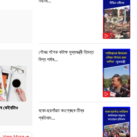
নবীনৰ...
গৌৰৱ গগৈক কটাক্ষ মুখ্যমন্ত্ৰী হিমন্ত
বিশ্ব শৰ্মাৰ...
াৰ কেইবাটাও
বকো-ছয়গাঁৱত কংগ্ৰেছৰ তীব্ৰ
প্ৰতিবাদ...
View More