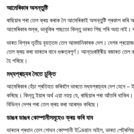
আমেৰিকাৰ অসন্তুষ্টি
ৰাছিয়াৰ পৰা তেল ক্ৰয় কৰাক লৈ আমেৰিকাই অসন্তুষ্টি প্ৰকাশ কৰ
আমেৰিকাৰ শুল্ক, ভাবুকিৰ পাছতো কিন্তু ভাৰত পিছ পৰি অহা নাই।
ভাৰত বিশ্বৰ তৃতীয় বৃহত্তম তেল আমদানিকাৰক দেশ। দেশৰ প্ৰয়োজন
তেল ক্ৰয় কৰা ভাৰতৰ বাবে গুৰুত্বপূৰ্ণ। আন্তঃৰাষ্ট্ৰীয় বজাৰত তে
হৈ পৰিছে।
মধ্যপ্ৰাচ্যৰ সৈতে চুক্তি
আমেৰিকাৰ হেঁচা প্ৰতিহত কৰিবলৈ ভাৰতে মধ্যপ্ৰাচ্যৰ দেশ যেনে – ইৰা
কৰিছে। কিন্তু ইয়াৰ অৰ্থ এয়া নহয় যে, ৰাছিয়াৰ পৰা আঁতৰি থাকিব। 
বিভিন্ন দেশৰ পৰা তেল ক্ৰয় কৰা আৰম্ভ কৰিছে।
ডাঙৰ ডাঙৰ কোম্পানীসমূহেও ক্ৰয় কৰি যাব
ভাৰতৰ প্ৰধান তেল শোধন কোম্পানী ইণ্ডিয়ান অইল, ভাৰত পেট্ৰলিয়া