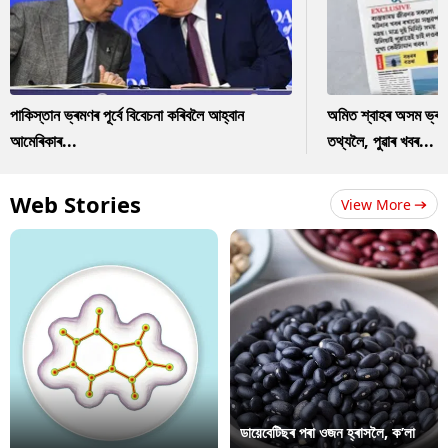
পাকিস্তান ভ্ৰমণৰ পূৰ্বে বিবেচনা কৰিবলৈ আহ্বান
অমিত শ্বাহৰ অসম ভ্ৰম
আমেৰিকাৰ...
তথ্যলৈ, পুৱাৰ খবৰ...
Web Stories
View More
ডায়েবেটিছৰ পৰা ওজন হ্ৰাসলৈ, ক’লা