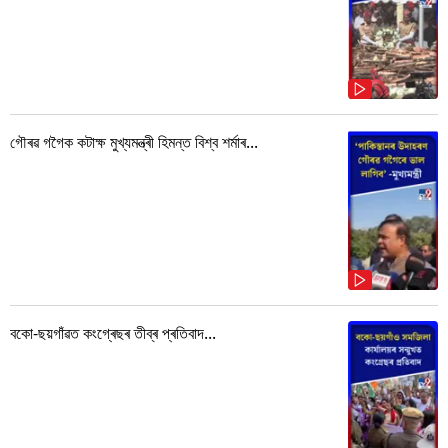
গৌৰৱ গগৈক কটাক্ষ মুখ্যমন্ত্ৰী হিমন্ত বিশ্ব শৰ্মাৰ...
বকো-ছয়গাঁৱত কংগ্ৰেছৰ তীব্ৰ প্ৰতিবাদ...