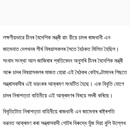
লক্ষণীয়ভাৱে চীনৰ বৈদেশিক মন্ত্ৰী ৱাং য়ীয়ে চাদৰ ৰাজধানী এন
জামেনাত দেশখনৰ শীৰ্ষ বিষয়াসকলৰ সৈতে বৈঠকত মিলিত হৈছিল।
সংবাদ সংস্থা আল জাজিৰাৰ প্ৰতিবেদন অনুসৰি চীনৰ বৈদেশিক মন্ত্ৰী
আৰু চাদৰ বিষয়াসকলৰ মাজত হোৱা এই বৈঠকৰ কেইঘণ্টামানৰ পিছতে
সন্ত্ৰাসবাদীৰ এই ভয়ংকৰ আক্ৰমণ সংঘটিত হৈছে। এক বিবৃতি যোগে
চাদৰ নিৰাপত্তা বাহিনীয়ে এই আক্ৰমণৰ বিষয়ে সদৰী কৰিছে।
বিবৃতিটোত নিৰাপত্তা বাহিনীয়ে ৰাজধানী এন জামেনাৰ ৰাষ্ট্ৰপতি
ভৱনত আক্ৰমণ কৰা সন্ত্ৰাসবাদী গোটৰ বিৰুদ্ধে যুঁজ দিয়া বুলি উল্লেখ