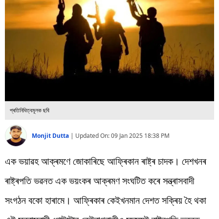
বিশ্ব
প্ৰযুক্তি
Videos
প্ৰতিনিধিত্বমূলক ছবি
Monjit Dutta
|
Updated On:
09 Jan 2025 18:38 PM
এক ভয়াৱহ আক্ৰমণে জোকাৰিছে আফ্ৰিকান ৰাষ্ট্ৰ চাদক। দেশখনৰ
ৰাষ্ট্ৰপতি ভৱনত এক ভয়ংকৰ আক্ৰমণ সংঘটিত কৰে সন্ত্ৰাসবাদী
সংগঠন বকো হাৰামে। আফ্ৰিকাৰ কেইখনমান দেশত সক্ৰিয় হৈ থকা