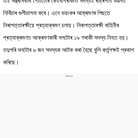
এই সন্ত্ৰাসবাদী গোটটোৰ কেইবাগৰাকীও সদস্যই ৰাষ্ট্ৰপতি ভৱনত
নিৰ্বিচাৰ গুলীচালনা কৰে। এনে ভয়ংকৰ আক্ৰমণৰ পিছতে
নিৰাপত্তাৰক্ষীয়ে প্ৰত্যাক্ৰমণ চলায়। নিৰাপত্তাৰক্ষী বাহিনীৰ
প্ৰত্যাক্ৰমণত আক্ৰমণকাৰী দলটোৰ ১৯ গৰাকী সদস্য নিহত হয়।
তদুপৰি দলটোৰ ৬ জন সদস্যক আটক কৰা হৈছে বুলি কৰ্তৃপক্ষই প্ৰকাশ
কৰিছে।