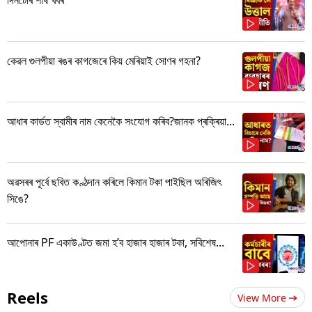
কেৱল গুলপীয়া ৰঙৰ কাগজেৰে কিয় মেৰিয়াই সোণৰ গহনা?
আধাৰ কাৰ্ডত স্বামীৰ নাম কেনেকৈ সংযোগ কৰিব?জানক প্ৰক্ৰিয়া...
অৱসৰৰ পূৰ্বে ছবিত কণ্ঠদান কৰিলে কিমান টকা পাইছিল অৰিজিৎ
সিঙে?
আপোনাৰ PF একাউণ্টত জমা হ’ব হাজাৰ হাজাৰ টকা, সবিশেষ...
Reels
View More