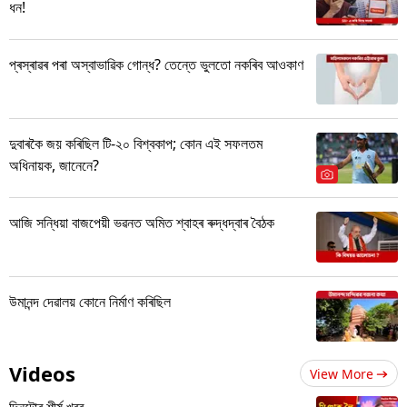
ধন!
প্ৰস্ৰাৱৰ পৰা অস্বাভাৱিক গোন্ধ? তেন্তে ভুলতো নকৰিব আওকাণ
দুবাৰকৈ জয় কৰিছিল টি-২০ বিশ্বকাপ; কোন এই সফলতম
অধিনায়ক, জানেনে?
আজি সন্ধিয়া বাজপেয়ী ভৱনত অমিত শ্বাহৰ ৰুদ্ধদ্বাৰ বৈঠক
উমানন্দ দেৱালয় কোনে নিৰ্মাণ কৰিছিল
Videos
View More
দিনটোৰ শীৰ্ষ খবৰ