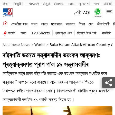
हिन्दी 
English
News9
ಕನ್ನಡ
తెలుగు
मराठी
ગુજરાતી
বাংলা
ਪੰਜਾਬੀ
AQI
শেহতীয়া খবৰ
শেহতীয়া খবৰ
অসম
ভাৰত
মনোৰঞ্জন
ব্যৱসায়
শিক্ষা
খেল
জীৱনশৈলী
ব
বাজেট
অসম
TV9 Shorts
পুৱাৰ মুখ্য খবৰ
হিমন্ত বিশ্ব শৰ্মা
ৰাজনীতি
অসম
Assamese News
World
> Boko Haram Attack African Country Ch
ভাৰত
ৰাষ্ট্ৰপতি ভৱনত সন্ত্ৰাসবাদীৰ ভয়ংকৰ আক্ৰমণঃ
মনোৰঞ্জন
প্ৰত্যাক্ৰমণত প্ৰাণ গ’ল ১৯ সন্ত্ৰাসবাদীৰ
ব্যৱসায়
আফ্ৰিকান ৰাষ্ট্ৰ চাদৰ ৰাষ্ট্ৰপতি ভৱনত এক ভয়ংকৰ আক্ৰমণ সংঘটিত কৰে
শিক্ষা
সন্ত্ৰাসবাদী সংগঠন বকো হাৰামে। এনে ভয়ংকৰ আক্ৰমণৰ পিছতে
নিৰাপত্তাৰক্ষীয়ে প্ৰত্যাক্ৰমণ চলায়। নিৰাপত্তাৰক্ষী বাহিনীৰ প্ৰত্যাক্ৰমণত
খেল
আক্ৰমণকাৰী দলটোৰ ১৯ গৰাকী সদস্য নিহত হয়।
জীৱনশৈলী