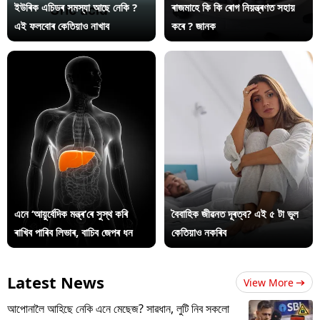
ইউৰিক এচিডৰ সমস্যা আছে নেকি ?
ৰাজমাহে কি কি ৰোগ নিয়ন্ত্ৰণত সহায়
এই ফলবোৰ কেতিয়াও নাখাব
কৰে ? জানক
এনে ‘আয়ুৰ্বেদিক মন্ত্ৰ’ৰে সুস্থ কৰি
বৈবাহিক জীৱনত দূৰত্ব? এই ৫ টা ভুল
ৰাখিব পাৰিব লিভাৰ, বাচিব জেপৰ ধন
কেতিয়াও নকৰিব
Latest News
View More
আপোনালৈ আহিছে নেকি এনে মেছেজ? সাৱধান, লুটি নিব সকলো