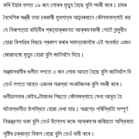
কৰি ইয়াৰ ফলত ১৯ জন লোকৰ মৃত্যু হৈছে বুলি সদৰী কৰে। চাদৰ
বৈদেশিক মন্ত্ৰী তথা চৰকাৰী মুখপাত্ৰ আব্দেৰমানে কৌলমলাল্লাই কয়
যে নিৰাপত্তা বাহিনীৰ প্ৰত্যাক্ৰমণত আক্ৰমণকাৰী গোটে সন্মুখীন
হোৱা বিপৰ্যয়ৰ বিষয়ে প্ৰকাশ কৰাৰ সমান্তৰালকৈ এই সংঘৰ্ষত এজন
জোৱানৰো মৃত্যু হোৱা বুলি জানিবলৈ দিয়ে।
সন্ত্ৰাসবাদীৰ গুলীত লগতে ৩ জন লোক আহত হৈছে বুলি জানিবলৈ দি
তেওঁ লগতে আহত এজনৰ অৱস্থা সংকটজনক বুলি সদৰী কৰে।
গুলীচালনাৰ কেইঘণ্টামানৰ পিছতে কৌলমল্লাহে সেনা আবৃত হৈ
ঘটনাস্থলীত উপস্থিত হোৱা দেখা যায়। অৱশ্যে পৰিস্থিতি সম্পূর্ণ
নিয়ন্ত্রণত থকা বুলি তেওঁ উল্লেখ কৰে৷ আক্ৰমণৰ জৰিয়তে অস্থিৰতা
সৃষ্টিৰ চক্ৰান্ত বিফল হোৱা বুলি তেওঁ দাবী কৰে।