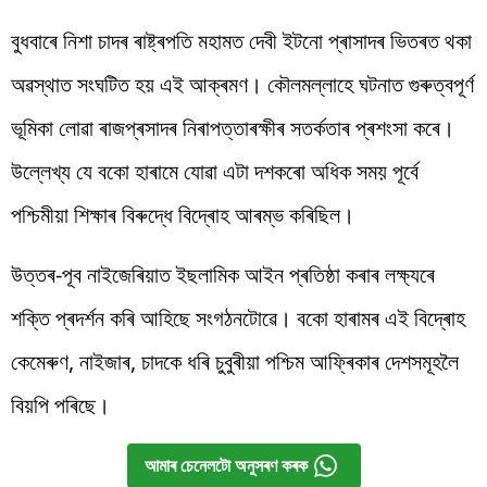
বুধবাৰে নিশা চাদৰ ৰাষ্ট্ৰপতি মহামত দেবী ইটনো প্ৰাসাদৰ ভিতৰত থকা
অৱস্থাত সংঘটিত হয় এই আক্ৰমণ। কৌলমল্লাহে ঘটনাত গুৰুত্বপূৰ্ণ
ভূমিকা লোৱা ৰাজপ্ৰসাদৰ নিৰাপত্তাৰক্ষীৰ সতৰ্কতাৰ প্ৰশংসা কৰে।
উল্লেখ্য যে বকো হাৰামে যোৱা এটা দশকৰো অধিক সময় পূৰ্বে
পশ্চিমীয়া শিক্ষাৰ বিৰুদ্ধে বিদ্ৰোহ আৰম্ভ কৰিছিল।
উত্তৰ-পূব নাইজেৰিয়াত ইছলামিক আইন প্ৰতিষ্ঠা কৰাৰ লক্ষ্যৰে
শক্তি প্ৰদৰ্শন কৰি আহিছে সংগঠনটোৱে। বকো হাৰামৰ এই বিদ্ৰোহ
কেমেৰুণ, নাইজাৰ, চাদকে ধৰি চুবুৰীয়া পশ্চিম আফ্ৰিকাৰ দেশসমূহলৈ
বিয়পি পৰিছে।
আমাৰ চেনেলটো অনুসৰণ কৰক