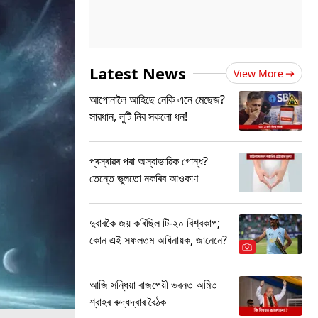
Latest News
View More
আপোনালৈ আহিছে নেকি এনে মেছেজ?
সাৱধান, লুটি নিব সকলো ধন!
প্ৰস্ৰাৱৰ পৰা অস্বাভাৱিক গোন্ধ?
তেন্তে ভুলতো নকৰিব আওকাণ
দুবাৰকৈ জয় কৰিছিল টি-২০ বিশ্বকাপ;
কোন এই সফলতম অধিনায়ক, জানেনে?
আজি সন্ধিয়া বাজপেয়ী ভৱনত অমিত
শ্বাহৰ ৰুদ্ধদ্বাৰ বৈঠক