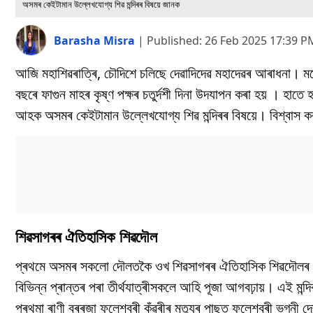
অসমৰ কেইটামান উল্লেখযোগ্য শিৱ মন্দিৰৰ বিষয়ে জানক
Barasha Misra
|
Published:
26 Feb 2025 17:39 P
আজি মহাশিৱৰাত্ৰি, চৌদিশে চলিছে দেৱাদিদেৱ মহাদেৱৰ আৰাধনা। মনো
বছৰে ফাগুন মাহৰ কৃষ্ণ পক্ষৰ চতুৰ্দশী দিনা উদযাপন কৰা হয় । হাত
আহক অসমৰ কেইটামান উল্লেখযোগ্য শিৱ মন্দিৰৰ বিষয়ে। বিশ্বাস কৰা 
শিৱসাগৰৰ ঐতিহাসিক শিৱদৌল
প্ৰথমে অসমৰ সকলো দৌলতকৈ ওখ শিৱসাগৰৰ ঐতিহাসিক শিৱদৌলৰ কথা
বিভিন্ন প্ৰান্তৰ পৰা তীৰ্থযাত্ৰীসকলে আহি পূজা আগবঢ়ায়। এই মন্
প্ৰথমা ৰাণী বৰৰজা ফুলেশ্বৰী কুঁৱৰীৰ মৃত্যুৰ পাছত ফুলেশ্বৰী ভগ্নী