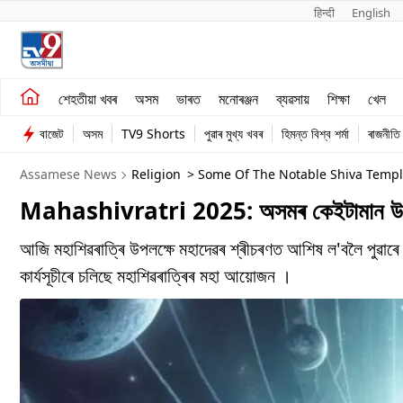
हिन्दी 
English
শেহতীয়া খবৰ
মনোৰঞ্জন
শেহতীয়া খবৰ
অসম
ভাৰত
মনোৰঞ্জন
ব্যৱসায়
শিক্ষা
খেল
অসম
ব্যৱসায়
বাজেট
অসম
TV9 Shorts
পুৱাৰ মুখ্য খবৰ
হিমন্ত বিশ্ব শৰ্মা
ৰাজনীতি
ভাৰত
Assamese News
Religion
> Some Of The Notable Shiva Temple
Mahashivratri 2025: অসমৰ কেইটামান উল্লেখযোগ
আজি মহাশিৱৰাত্ৰি উপলক্ষে মহাদেৱৰ শ্ৰীচৰণত আশিষ ল'বলৈ পুৱাৰে প
কাৰ্যসূচীৰে চলিছে মহাশিৱৰাত্ৰিৰ মহা আয়োজন ।