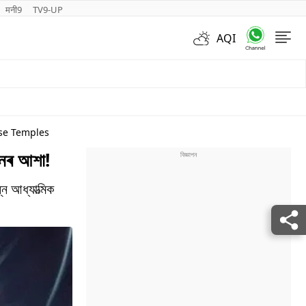
मनी9
TV9-UP
AQI
Videos
ese Temples
মনৰ আশা!
ন আধ্যাত্মিক