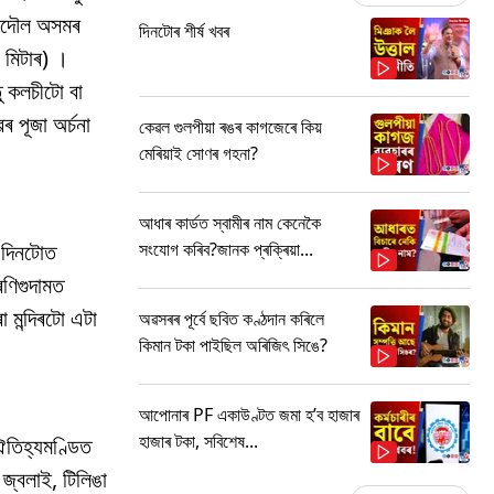
শিৱদৌল অসমৰ
দিনটোৰ শীৰ্ষ খবৰ
 মিটাৰ) ।
ু কলচীটো বা
 পূজা অৰ্চনা
কেৱল গুলপীয়া ৰঙৰ কাগজেৰে কিয়
মেৰিয়াই সোণৰ গহনা?
আধাৰ কাৰ্ডত স্বামীৰ নাম কেনেকৈ
সংযোগ কৰিব?জানক প্ৰক্ৰিয়া...
ৰ দিনটোত
ৰণিগুদামত
া মন্দিৰটো এটা
অৱসৰৰ পূৰ্বে ছবিত কণ্ঠদান কৰিলে
কিমান টকা পাইছিল অৰিজিৎ সিঙে?
আপোনাৰ PF একাউণ্টত জমা হ’ব হাজাৰ
হাজাৰ টকা, সবিশেষ...
 ঐতিহ্যমণ্ডিত
জ্বলাই, টিলিঙা