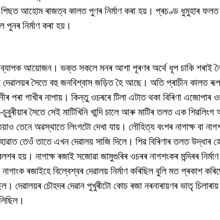
পিছত আহোম ৰাজত্ব কালত পুণৰ নিৰ্মাণ কৰা হয়। প্ৰচণ্ড ধুমুহাৰ ফলত 
 পুনৰ নিৰ্মাণ কৰা হয়।
ছে ব্যাপক আয়োজন। ভক্ত সকলে মনৰ আশা পূৰণৰ অৰ্থে ধূপ চাকি শৰাই নৈ
এই দেৱালয়ৰ সৈতে বহু জনবিশ্বাস জড়িত হৈ আছে। অতি প্ৰাচীন কালত ৰূপ
ীৰ পৰা গাখীৰ নাপায়। কিন্তু ওচৰৰে টিলা এটাত থকা বিৰিণা এজোপাৰ 
বুৰীয়াৰ সৈতে সেই মাটিখিনি খান্দি চালে আৰু মাটিৰ তলত এক শিৱলিংগ 
াও তেনে অৱস্থাতে লিংগটো দেখা যায়। লৌহিত্য বংশৰ নাগাক্ষ বা না
হোৱাত তেওঁ তাতে এখন দেৱালয় সাজি দিলে। শিৱ বিৰিণাৰ তলত উদ্ধাৰ হ
 বেলশৰ হয়। নাগাক্ষ ৰজাই সজোৱা জামুগুৰিৰ ওচৰৰ নাগশংকৰ মন্দিৰৰ নিৰ্
াগাংক ৰজাইহে বিল্বেশ্বৰ দেৱালয় নিৰ্মাণ কৰিছিল বুলি মত প্ৰকাশ কৰি
। দেৱালয়ৰ চৌহদৰ দেৱান পুখুৰীটো কোচ ৰজা নৰনাৰায়ণৰ ভাতৃ চিলাৰায় 
ুলিছিল।