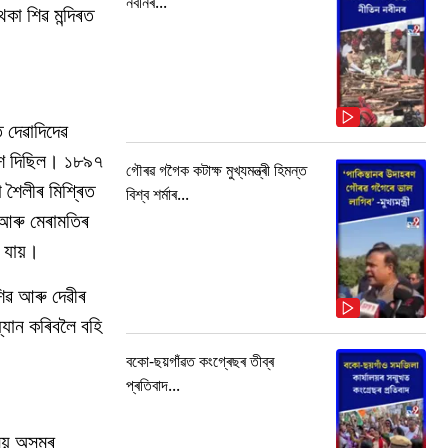
নবীনৰ...
া শিৱ মন্দিৰত
 দেৱাদিদেৱ
দেশ দিছিল। ১৮৯৭
গৌৰৱ গগৈক কটাক্ষ মুখ্যমন্ত্ৰী হিমন্ত
ো শৈলীৰ মিশ্ৰিত
বিশ্ব শৰ্মাৰ...
ণ আৰু মেৰামতিৰ
 যায়।
শিৱ আৰু দেৱীৰ
্যান কৰিবলৈ বহি
বকো-ছয়গাঁৱত কংগ্ৰেছৰ তীব্ৰ
প্ৰতিবাদ...
লয় অসমৰ