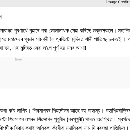
Image Credit 
M
বাঞ্চা পূৰণাৰ্থে পুৱাৰে পৰা ভোলানাথক সেৱা কৰিছে ভক্তসকলে। মহাশিৱৰ
ে হাতে মহাদেৱৰ পূজাৰ সামগ্ৰী লৈ প্ৰতিটো মন্দিৰত শাৰী পাতিছে ভক্তই 
হয়, এই মন্দিৰত সেৱা ল’লে পূৰ্ণ হয় মনৰ আশা!
 ক’ব লাগিব। শিৱসাগৰৰ শিৱদৌলৰ আছে বহু মাহাত্ম্য। মহাশিৱৰাত্ৰ
দিৰটো শিৱসাগৰ নগৰৰ শিৱসাগৰ পুখুৰীৰ (বৰপুখুৰী) পাৰত অৱস্থিত। স্বৰ্গ
 দ্ৰৌপদীক বিবাহ কৰাই অম্বিকা কুঁৱৰীবা মদাম্বিকা নাম দি বৰৰজা পাতিছিল।