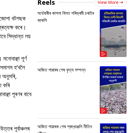
Reels
View More
সৰ্থেবাৰীৰ কাপলা বিলত পৰিভ্ৰমী চৰাইৰ
 যিজোপা বটগছক
কাকলি
্ৰত্যক্ষ কৰে।
বে সিদ্ধান্ত লয়
নোবাঞ্ছা পূৰ্ণ
 সমাগম হ’বলৈ
অজিত পাৱাৰৰ শেষ কৃত্য সম্পন্ন
 অনুসৰি,
ত কৰি
ঞ্ছা পূৰণৰ বাবে
অজিত পাৱাৰক শেষ শ্ৰদ্ধাঞ্জলি নীতিন
্তৰ পূৰ্বাঞ্চলৰ