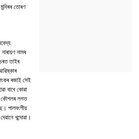
মন্দিৰৰ তোৰণ
বেদ্য
 নাৰায়ণ নামৰ
ওচৰত তাইৰ
আৱিষ্কাৰ
গশংকৰ ৰজাই সেই
োৱা বাবে কোৱা
মাণ কৌশলৰ লগত
ছে। পালবংশীয়
দেৱানে খন্দোৱা।