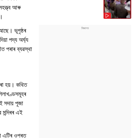
মহত্ত্ব আৰু
ভ।
আছে। ভূপৃষ্ঠৰ
া পদ্য অৰ্ঘ্য
ীত পৰাৰ ব্যৱস্থা
কৰা হয়। কথিত
শিলাখণ্ডসমূহৰ
ই সদায় পূজা
 মন্দিৰৰ এই
িলা এটিৰ ওপৰত