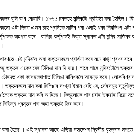
চীন কালৰ বুলি ক’ব নোৱাৰি। ১৯৬৫ চনতহে মন্দিৰটো প্ৰতিষ্ঠা কৰা হৈছিল।
 কোনো এটা দিনত এজন চাহ শ্ৰমিকে মাটিৰ পৰা ওলাই থকা শিৱলিংগ এটা প
ৃপক্ষক অৱগত কৰে। বাগিচা কৰ্তৃপক্ষই উক্ত স্থানত এটা মন্দিৰ সাজিবৰ বা
ল।
তে এই মন্দিৰলৈ অহা ভক্তসকলে প্ৰাৰ্থনা কৰে মনোবাঞ্ছা পূৰণৰ বাবে। ম
ছু ভক্তই একেবাৰেই টিলিঙা দান দি যায়। লাহে লাহে মন্দিৰটোলৈ ভক্তৰ
ৰৰ চৌহদত থকা বটগছজোপাত টিলিঙা বান্ধিবলৈ আৰম্ভ কৰে। লোকবিশ্বাস
 ভক্তসকলে দান কৰা টিলিঙাৰ সংখ্যা ইমান বেছি যে, সেইসমূহ স্তূপীকৃ
ালৈকে ভক্তই দান কৰি আহিছে। কিছুলোকে পাৰ চৰাই উৰুৱাই দিয়ো মনোবা
ৰত বিভিন্ন প্ৰন্তৰ পৰা অহা ভক্তই ভিৰ কৰে।
 কৰা হৈছে । এই স্থানত আছে এছিয়া মহাদেশৰ দ্বিতীয় বৃহত্তম লগতে উত