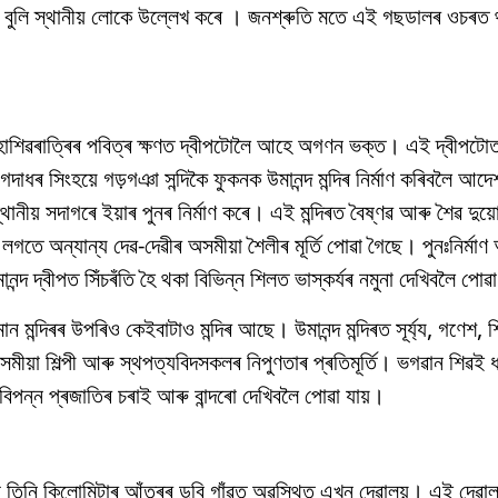
বুলি স্থানীয় লোকে উল্লেখ কৰে । জনশ্ৰুতি মতে এই গছডালৰ ওচৰত থক
 মহাশিৱৰাত্ৰিৰ পবিত্ৰ ক্ষণত দ্বীপটোলৈ আহে অগণন ভক্ত। এই দ্বীপটোত
ধৰ সিংহয়ে গড়গঞা সন্দিকৈ ফুকনক উমানন্দ মন্দিৰ নিৰ্মাণ কৰিবলৈ আ
ানীয় সদাগৰে ইয়াৰ পুনৰ নিৰ্মাণ কৰে। এই মন্দিৰত বৈষ্ণৱ আৰু শৈৱ দুয়
িৰ লগতে অন্যান্য দেৱ-দেৱীৰ অসমীয়া শৈলীৰ মূৰ্তি পোৱা গৈছে। পুনঃনিৰ্মা
্দ দ্বীপত সিঁচৰঁতি হৈ থকা বিভিন্ন শিলত ভাস্কৰ্যৰ নমুনা দেখিবলৈ পোৱা
 মন্দিৰৰ উপৰিও কেইবাটাও মন্দিৰ আছে। উমানন্দ মন্দিৰত সূৰ্য্য, গণেশ, 
মীয়া শিল্পী আৰু স্থপত্যবিদসকলৰ নিপুণতাৰ প্ৰতিমূৰ্তি। ভগৱান শিৱই ধ
ন্ন প্ৰজাতিৰ চৰাই আৰু বান্দৰো দেখিবলৈ পোৱা যায়।
ৰা তিনি কিলোমিটাৰ আঁতৰৰ ডুবি গাঁৱত অৱস্থিত এখন দেৱালয়। এই দেৱা