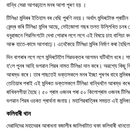
বান্ধি সেৱা আগৱঢ়ালে মনৰ আশা পূৰণ হয় ।
টিলিঙা মন্দিৰৰ ইতিহাস বৰ বেছি পুৰণি নহয়। অৰ্থাৎ মন্দিৰটোক প্ৰা
কেন্দ্ৰ কৰি টিলিঙা মন্দিৰ আছে, সেইজোপা গছৰ তলত উল্লিখিত চনৰ
বনুৱাজনে শিৱলিংগটো দেখা পোৱাৰ লগে লগে এই বিষয়ে চাহ বাগিচা কৰ্ত
আৰু হাতে-কামে আগবাঢ়ে। এনেকৈয়ে টিলিঙা মন্দিৰ নিৰ্মাণ কৰা হৈছি
দিন বাগৰাৰ লগে লগে মন্দিৰটোলৈ শিৱভক্তৰ আগমন ঘটিবলৈ ধৰে। সাধাৰণ
হ’লে পুনৰ আহি ভগৱান শিৱৰ নামত টিলিঙা দান কৰে। অৱশ্যে কিছু কি
আৰম্ভ কৰে। তাৰ পাছতেই ভক্তসকলে মনৰ ইচ্ছা পূৰণৰ বাবে মন্দি
তেতিয়াৰ পৰাই এই মন্দিৰত ভক্তসকলে টিলিঙা বান্ধিবলৈ আৰম্ভ কৰে।
ৰাখিবলগীয়া হৈছে। ৫০ গ্ৰাম ওজনৰ পৰা ৫০ কিলোগ্ৰাম ওজনৰ টিলিঙ
ভগৱান শিৱৰ ওচৰত প্ৰাৰ্থনা জনায়। মহাশিৱৰাত্ৰিৰ সময়ত এই মন্দি
কলিবাৰী থান
দেৱাদিদেৱ মহাদেৱৰ আৰাধনা বজালীৰ জালিখাটাত থকা কলিবাৰী থানতো