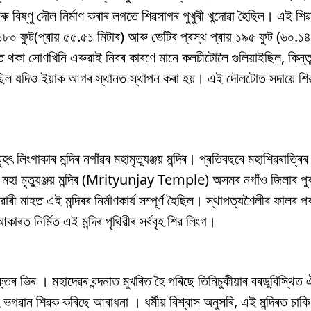
 বিষ্ণু দৌল নিৰ্মাণ কৰাৰ লগতে শিৱসাগৰ পুখুৰী খন্দোৱা হৈছিল। এই 
০ ফুট(প্ৰায় ৫৫.৫১ মিটাৰ) আৰু ভেটিৰ প্ৰস্থ প্ৰায় ১৯৫ ফুট (৬০.১৪
থকা সোণখিনি এৰুৱাই নিবৰ কাৰণে মানে কলচীটোলৈ গুলিয়াইছিল, কিন্ত
ল যদিও ইয়াক আগৰ স্থানত স্থাপন কৰা হয়। এই দৌলটোত সদায়ে শিৱৰ
ৃহৎ লিংগাকাৰ মন্দিৰ নগাঁৱৰ মহামৃত্যুঞ্জয় মন্দিৰ। প্ৰতিবছৰে মহাশিৱৰাত্ৰি
ই। মহা মৃত্যুঞ্জয় মন্দিৰ (Mrityunjay Temple) অসমৰ নগাঁও জিলাৰ পু
াৰী মাহত এই মন্দিৰৰ নিৰ্মাণকাৰ্য সম্পূৰ্ণ হৈছিল। স্থাপত্যশৈলীৰ ফালৰ পৰ
াৰত নিৰ্মিত এই মন্দিৰ পৃথিৱীৰ সৰ্ববৃহ শিৱ লিংগ।
্তৰ ভিৰ । মহাদেৱৰ বন্দনাত মুখৰিত হৈ পৰিছে তিনিচুকীয়াৰ বৰডুবিস্থিত
ভগৱান শিৱক কৰিছে আৰাধনা । ধৰ্মীয় বিশ্বাস অনুসৰি, এই মন্দিৰত চাকি 