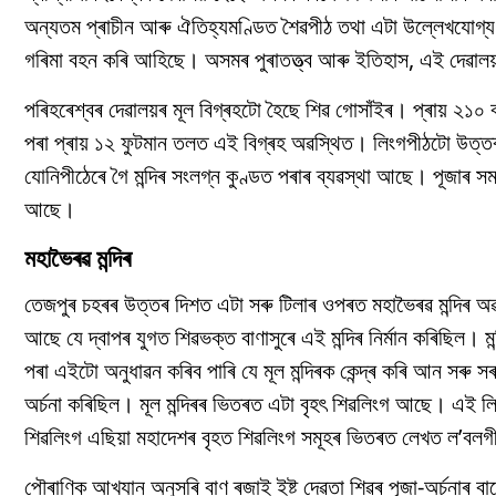
অন্যতম প্ৰাচীন আৰু ঐতিহ্যমণ্ডিত শৈৱপীঠ তথা এটা উল্লেখযোগ্য পৰ্য
গৰিমা বহন কৰি আহিছে। অসমৰ পুৰাতত্ত্ব আৰু ইতিহাস, এই দেৱালয
পৰিহৰেশ্বৰ দেৱালয়ৰ মূল বিগ্ৰহটো হৈছে শিৱ গোসাঁইৰ। প্ৰায় ২১
পৰা প্ৰায় ১২ ফুটমান তলত এই বিগ্ৰহ অৱস্থিত। লিংগপীঠটো উত্তৰ
যোনিপীঠেৰে গৈ মন্দিৰ সংলগ্ন কুণ্ডত পৰাৰ ব্যৱস্থা আছে। পূজাৰ সময
আছে।
মহাভৈৰৱ মন্দিৰ
তেজপুৰ চহৰৰ উত্তৰ দিশত এটা সৰু টিলাৰ ওপৰত মহাভৈৰৱ মন্দিৰ অৱস
আছে যে দ্বাপৰ যুগত শিৱভক্ত বাণাসুৰে এই মন্দিৰ নিৰ্মান কৰিছিল। ম
পৰা এইটো অনুধাৱন কৰিব পাৰি যে মূল মন্দিৰক কেন্দ্ৰ কৰি আন সৰু সৰ
অৰ্চনা কৰিছিল। মূল মন্দিৰৰ ভিতৰত এটা বৃহৎ শিৱলিংগ আছে। এই লিংগ
শিৱলিংগ এছিয়া মহাদেশৰ বৃহত শিৱলিংগ সমূহৰ ভিতৰত লেখত ল’বলগী
পৌৰাণিক আখ্যান অনুসৰি বাণ ৰজাই ইষ্ট দেৱতা শিৱৰ পূজা-অৰ্চনাৰ বা