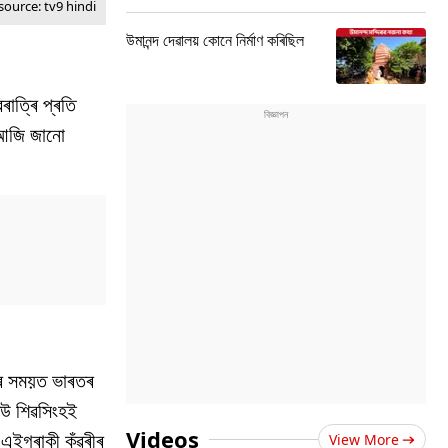
source: tv9 hindi
উমানন্দ দেৱালয় কোনে নিৰ্মাণ কৰিছিল
াত্ৰি প্ৰতি
। আজি জানো
িৰ সময়ত ভাৰতৰ
দেউ শিৱসিংহই
Videos
 এইগৰাকী কুঁৱৰীৰ
View More