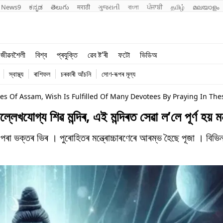
News9
ಕನ್ನಡ
తెలుగు
मराठी
ગુજરાતી
বাংলা
ਪੰਜਾਬੀ
தமிழ்
മലയാളം
শিক্ষা
বিশ্ব
জীৱনশৈলী
বিশ্ব
প্ৰযুক্তি
ৱেব ষ্ট'ৰী
ফটো
ভিডিঅ
খেল
প্ৰযুক্তি
স্বাস্থ্য
ৰাশিফল
চৰকাৰী আঁচনি
সোণ-ৰূপৰ মূল্য
জীৱনশৈলী
s Of Assam, Wish Is Fulfilled Of Many Devotees By Praying In Th
্য শিৱ মন্দিৰ, এই মন্দিৰত সেৱা ল’লে পূৰ্ণ হয় 
ৰা ভক্তৰ ভিৰ । পুৰোহিতৰ মন্ত্ৰোচ্চাৰণেৰে আৰম্ভ হৈছে পূজা । বিভিন্