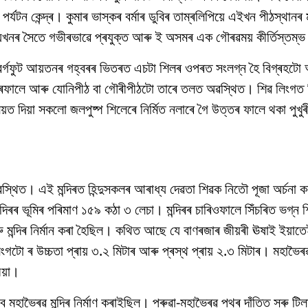
টন কেন্দ্ৰ। কুমাৰ ভাস্কৰ বৰ্মাৰ ডুবিৰ তাম্ৰলিপিয়ে এইখন পীঠস্থানৰ 
়খনৰ সৈতে গভীৰভাৱে প্ৰযুক্ত আৰু ই অসমৰ এক গৌৰৱময় কীৰ্তিস্তম্
০ বৰ্গফুট আয়তনৰ গহ্বৰৰ ভিতৰত এচটা শিলৰ ওপৰত সংলগ্ন হৈ বিগ্ৰহটো 
ফালে আৰু যোনিপীঠ বা গৌৰীপীঠটো তাৰে তলত অৱস্থিত। শিৱ লিংগত দিয়
়ত দিয়া সকলো জলপুষ্প শিলেৰে নিৰ্মিত নলাৰে গৈ উত্তৰ ফালে থকা পুখুৰ
্থিত। এই মন্দিৰত হিন্দুসকলৰ আৰাধ্য দেৱতা শিৱক নিতৌ পূজা অৰ্চনা 
ন্দিৰৰ ভূমিৰ পৰিমাণ ১৫৯ কঠা ৩ লেচা। মন্দিৰৰ চাৰিওফালে সিঁচৰিত ভগ্ন 
ু মন্দিৰ নিৰ্মান কৰা হৈছিল। কথিত আছে যে বাণৰজাৰ জীয়ৰী ঊষাই ইয়াতে
টো ৰ উচ্চতা প্ৰায় ৩.২ মিটাৰ আৰু প্ৰস্থ প্ৰায় ২.৩ মিটাৰ। মহাভৈৰৱ
য়া।
বে মহাভৈৰৱ মন্দিৰ নিৰ্মাণ কৰাইছিল। পৰুৱা-মহাভৈৰৱ পথৰ দাঁতিত সৰু ট