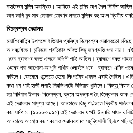
মহাভৈৰৱ মন্দিৰ অৱস্থিত। আদিতে এই মন্দিৰ ভাগ শৈল নিৰ্মিত আছিল 
ভাগ ভাগি চুৰ-মাৰ হোৱাত তোৰণৰ লগতে মন্দিৰৰ বহু অংশ দ্বিতীয় বাৰলৈ
বিল্বেশ্বৰ দেৱালয়
মহাশিৱৰাত্ৰি উপলক্ষে ইতিহাস প্ৰসিদ্ধ বিল্বেশ্বৰ দেৱালয়তো চলি
আগবঢ়াইছে। মন্দিৰটো প্ৰতিষ্ঠাৰ আঁৰত কিছু জনশ্ৰুতি শুনা যায়। 
এজন ব্ৰাহ্মণৰ ঘৰত এজনে কপিলী গাই আছিল। ব্ৰাহ্মণে ঘৰত গাইজন
ওহাৰৰ পৰা আপোনা-আপুনি গাখীৰ ওলাবলৈ ধৰে। ব্ৰাহ্মণে এদিন ওচৰ-চু
কৰিলে। কোৰেৰে খান্দোতে হেনো লিংগটোৰ এফাল এৰাই গৈছিল। এতিয়
কথা গম পাই হাতী লগাই শিৱলিংগটো উলিয়াব খুজিলে। কিন্তু বিফল 
হয় বিৰিণাৰ ঈশ্বৰ- বিন্নেশ্বৰ, ক্ৰমে অপভ্ৰংশ হৈ বিল্বেশ্বৰ আৰু
এই দেৱালয়ৰ সাদৃশ্য আছে। আনহাতে কিছু পণ্ডিতে দ্বিতীয় শতিকাৰ ন
ৰজা ধৰ্মপালে (১০০০-১০১৫) এই দেৱালয়ৰ যথেষ্ট উন্নতি সাধন কৰিছিল
আনহাতে আহোম ৰজাসকলেও দেৱালয়খনক সমৃদ্ধিশালী হিচাপে গঢ়ি ত