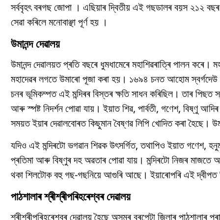
সৰ্ববৃহৎ বৰগছ জোপা । এছিয়াৰ দ্বিতীয় এই গছডালৰ বয়স ২১২ বছৰ 
সেৱা কৰিলে মনোবাঞ্ছা পূৰ্ণ হয় ।
উমানন্দ দেৱালয়
উমানন্দ দেৱালয়ত প্ৰতি বছৰে ধুমধামেৰে মহাশিৱৰাত্ৰি পালন কৰে।
মহাদেৱৰ লগতে উমাৰো পূজা কৰা হয়। ১৬৯৪ চনত আহোম স্বৰ্গদেউ গদা
চনৰ ভূমিকম্পত এই মন্দিৰৰ বিস্তৰ ক্ষতি সাধন কৰিছিল। তাৰ পিছত স্থ
আৰু স্পষ্ট নিদৰ্শন পোৱা যায়। ইয়াত শিৱ, পাৰ্বতী, গণেশ, বিষ্ণু আদ
সময়ত ইয়াৰ দেৱালবোৰত কিছুমান বৈষ্ণৱ লিপি খোদিত কৰা হৈছে। উমানন
যদিও এই মন্দিৰটো ভগৱান শিৱক উৎসৰ্গিত, তথাপিও ইয়াত গণেশ, হনুমান
প্ৰতিমা আৰু বিষ্ণুৰ দহ অৱতাৰ পোৱা যায়। মন্দিৰটো নিজৰ মাজতে অস
থকা শিলটোক বহু গছ-গছনিয়ে আগুৰি আছে। ইয়াৰোপৰি এই দ্বীপত বিপ
পাঠশালাৰ শ্ৰীশ্ৰীপৰিহৰেশ্বৰ দেৱালয়
শ্ৰীশ্ৰীপৰিহৰেশ্বৰ দেৱালয় হৈছে অসমৰ বৰপেটা জিলাৰ পাঠশালাৰ প