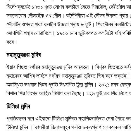
নিৰ্দেশক্ৰমেই ১৭৩১ খৃঃত সোণৰ কলচীৰে সৈতে শিৱদৌল, দেৱীদৌল আৰু
সকলোবোৰ দৌলতকৈ ওখ দৌল। কৰ্দৈশিৰীয়া এই দৌলৰ উচ্চতা প্ৰায় ১৮
দৌলটিৰ ওপৰত থকা কলচীৰ উচ্চতা প্ৰায় ৮ ফুট। শিৱদৌলৰ কলচীটোত 
সোণখিনি খহাব নোৱাৰিলে। ১৯৫০ চনৰ ভূমিকম্পত কলচীটো খহি পৰিছি
কৰে।
মহামৃত্যুঞ্জয় মন্দিৰ
ইয়াৰ পিছত নগাঁৱৰ মহামৃত্যুঞ্জয় মন্দিৰ অন্যতম । বিশ্বৰ ভিতৰতে সৰ্বব
মহাদেৱৰ আশিষ ল’বলৈ নগাঁৱৰ মহামৃত্যুঞ্জয় মন্দিৰত ভিৰ কৰে ভক্ত
অৱস্থিত ভগৱান শিৱৰ প্ৰতি উৎসৰ্গিত হিন্দু মন্দিৰ। ২০২১ চনৰ ফেব্ৰুৱ
বিশাল শিৱ লিংগৰ আৰ্হিত নিৰ্মাণ কৰা হৈছে। ১২৬ ফুট ওখ শিৱ লিংগ আক
টিলিঙা মন্দিৰ
প্ৰতিবছৰৰ দৰে এইবাৰো টিলিঙা মন্দিৰত মহাশিৱৰাত্ৰিত দেখা গৈছে ভক
টিলিঙা মন্দিৰ । কাষৰীয়া জিলাসমূহৰ পৰাও ভক্তপ্ৰাণ লোকসকল আহি 