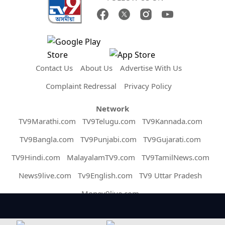
Contact Us
About Us
Advertise With Us
Complaint Redressal
Privacy Policy
Network
TV9Marathi.com
TV9Telugu.com
TV9Kannada.com
TV9Bangla.com
TV9Punjabi.com
TV9Gujarati.com
TV9Hindi.com
MalayalamTV9.com
TV9TamilNews.com
News9live.com
Tv9English.com
TV9 Uttar Pradesh
Money9live.com
Copyright © 2026 Assam TV9. All Rights Reserved.