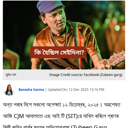
বিশ্ব
প্ৰযুক্তি
Videos
জুবিন গাৰ্গ
Image Credit source: Facebook (Zubeen garg)
Barasha Sarma
|
Updated On:
12 Dec 2025 13:16 PM
অন্ত পৰাৰ দিশে সকলো অপেক্ষা! ১২ ডিচেম্বৰ, ২০২৫। অৱশেষত
আজি CJM আদালতত এছ আই টি (SIT)য়ে দাখিল কৰিলে প্ৰাণৰ
শিল্পী জুবিন গাৰ্গৰ মৃত্যুৰ অভিযোগনামা (Zubeen Garg