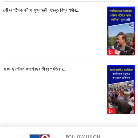
গৌৰৱ গগৈক কটাক্ষ মুখ্যমন্ত্ৰী হিমন্ত বিশ্ব শৰ্মাৰ...
বকো-ছয়গাঁৱত কংগ্ৰেছৰ তীব্ৰ প্ৰতিবাদ...
FOLLOW US ON