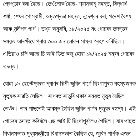
গ্ৰেপ্তাৰ কৰা হৈছে। তেওঁলোক হৈছে- শ্যামকানু মহন্ত, সিদ্ধাৰ্থ
শৰ্মা, শেখৰ গোস্বামী, অমৃতপ্ৰভা মহন্ত, নন্দেশ্বৰ বৰা, পৰেশ বৈশ্য
আৰু সন্দীপন গাৰ্গ। তথ্য অনুসৰি, ১৮/২০২৫ নং গোচৰৰ তদন্তৰ
সময়ত আৰক্ষীয়ে প্ৰায় ৩০০ জন লোকৰ সাক্ষ্য গ্ৰহণ কৰিছিল।
এতিয়াও চলি আছে চি আই ডিত ৰুজু হোৱা ১৯/২০২৫ নম্বৰ গোচৰৰ
তদন্ত।
যোৱা ১৯ ছেপ্টেম্বৰত প্ৰাণৰ শিল্পী জুবিন গাৰ্গে ছিংগাপুৰত ৰহস্যজনক
মৃত্যুক সাৱতি লৈছিল। সাগৰত সাতুৰি থকাৰ সময়ত মৃত্যু হৈছিল
তেওঁৰ। তাৰ পাছতেই আৰম্ভ হৈছিল জুবিন গাৰ্গৰ মৃত্যুৰ ৰহস্য। এই
গোচৰৰ তদন্ত কৰিবলৈ এছ আই টি ছিংগাপুৰলৈও গৈছিল। যাৰ পাছত
বিধানসভাত মুখ্যমন্ত্ৰীয়ে বিধানসভাত কৈছিল যে, জুবিন গাৰ্গক এজন