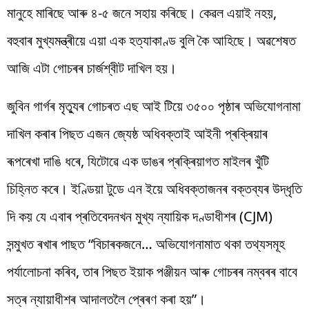
মানুহে মাৰিছে আৰু ৪-৫ জনে সহায় কৰিছে। কেৱল এয়াই নহয়,
বহুবাৰ মুখ্যমন্ত্ৰীয়ে এয়া এক হত্যাকাণ্ড বুলি কৈ আহিছে। অৱশেষত
আজি এটা গোচৰৰ চাৰ্জশ্বীট দাখিল হয়।
জুবিন গাৰ্গৰ মৃত্যুৰ গোচৰত এছ আই টিয়ে ৩৫০০ পৃষ্ঠাৰ অভিযোগনামা
দাখিল কৰাৰ পিছত এজন জ্যেষ্ঠ অধিবক্তাই আইনী প্ৰক্ৰিয়াৰ
ৰূপৰেখা দাঙি ধৰে, যিটোৱে এক ডাঙৰ প্ৰক্ৰিয়াগত মাইলৰ খুঁটি
চিহ্নিত কৰে। ইণ্ডিয়া টুডে এন ইয়ে অধিবক্তাজনৰ বক্তব্যৰ উদ্ধৃতি
দি কয় যে এবাৰ প্ৰতিবেদনখন মুখ্য ন্যায়িক দণ্ডাধীশৰ (CJM)
সন্মুখত ৰখাৰ পাছত “বিচাৰকজনে… অভিযোগনামাত থকা তথ্যসমূহ
পৰ্যালোচনা কৰিব, তাৰ পিছত ইয়াক পঞ্জীয়ন আৰু গোচৰৰ নম্বৰৰ বাবে
সত্ৰ ন্যায়াধীশৰ আদালতলৈ প্ৰেৰণ কৰা হয়”।