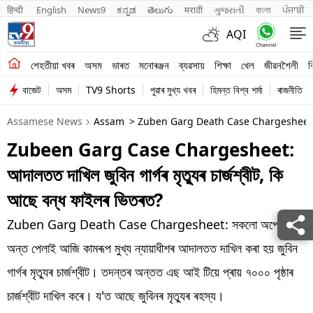
हिन्दी 
English
News9
ಕನ್ನಡ
తెలుగు
मराठी
ગુજરાતી
বাংলা
ਪੰਜਾਬੀ
AQI
শেহতীয়া খবৰ
শেহতীয়া খবৰ
অসম
ভাৰত
মনোৰঞ্জন
ব্যৱসায়
শিক্ষা
খেল
জীৱনশৈলী
ব
বাজেট
অসম
TV9 Shorts
পুৱাৰ মুখ্য খবৰ
হিমন্ত বিশ্ব শৰ্মা
ৰাজনীতি
অসম
Assamese News
Assam
> Zuben Garg Death Case Chargesheet Fi
ভাৰত
Zubeen Garg Case Chargesheet:
মনোৰঞ্জন
আদালতত দাখিল জুবিন গাৰ্গৰ মৃত্যুৰ চাৰ্জশ্বীট, কি
ব্যৱসায়
আছে বন্ধ ফাইলৰ ভিতৰত?
শিক্ষা
Zuben Garg Death Case Chargesheet: সকলো অপেক্ষাৰ
অন্ত পেলাই আজি কামৰূপ মুখ্য ন্যায়াধীশৰ আদালতত দাখিল কৰা হয় জুবিন
খেল
গাৰ্গৰ মৃত্যুৰ চাৰ্জশ্বীট। তদন্তৰ অন্তত এছ আই টিয়ে প্ৰায় ৭০০০ পৃষ্ঠাৰ
জীৱনশৈলী
চাৰ্জশ্বীট দাখিল কৰে। য'ত আছে জুবিনৰ মৃত্যুৰ ৰহস্য।