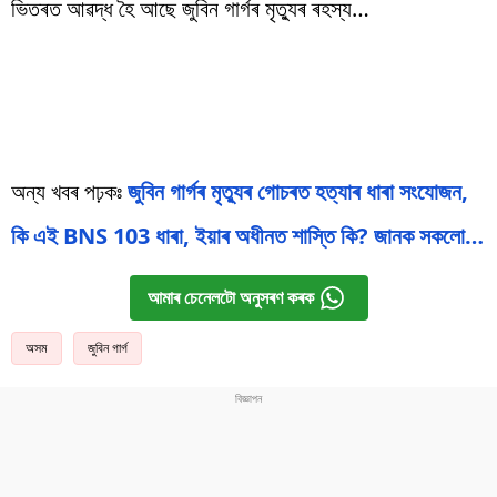
ভিতৰত আৱদ্ধ হৈ আছে জুবিন গাৰ্গৰ মৃত্যুৰ ৰহস্য…
অন্য খবৰ পঢ়কঃ
জুবিন গাৰ্গৰ মৃত্যুৰ গোচৰত হত্যাৰ ধাৰা সংযোজন,
কি এই BNS 103 ধাৰা, ইয়াৰ অধীনত শাস্তি কি? জানক সকলো…
আমাৰ চেনেলটো অনুসৰণ কৰক
অসম
জুবিন গাৰ্গ