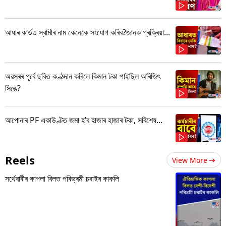
আধাৰ কাৰ্ডত স্বামীৰ নাম কেনেকৈ সংযোগ কৰিব?জানক প্ৰক্ৰিয়া...
অৱসৰৰ পূৰ্বে ছবিত কণ্ঠদান কৰিলে কিমান টকা পাইছিল অৰিজিৎ
সিঙে?
আপোনাৰ PF একাউণ্টত জমা হ’ব হাজাৰ হাজাৰ টকা, সবিশেষ...
Reels
View More
সৰ্থেবাৰীৰ কাপলা বিলত পৰিভ্ৰমী চৰাইৰ কাকলি