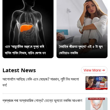
এনে ‘আয়ুৰ্বেদিক মন্ত্ৰ’ৰে সুস্থ কৰি
বৈবাহিক জীৱনত দূৰত্ব? এই ৫ টা ভুল
ৰাখিব পাৰিব লিভাৰ, বাচিব জেপৰ ধন
কেতিয়াও নকৰিব
Latest News
View More
আপোনালৈ আহিছে নেকি এনে মেছেজ? সাৱধান, লুটি নিব সকলো
ধন!
প্ৰস্ৰাৱৰ পৰা অস্বাভাৱিক গোন্ধ? তেন্তে ভুলতো নকৰিব আওকাণ