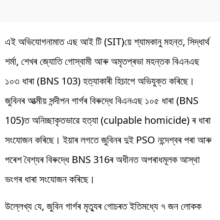
এই অভিযোগনামাত এছ আই টি (SIT)য়ে শ্যামকানু মহন্ত, সিদ্ধাৰ্থ
শৰ্মা, শেখৰ জ্যোতি গোস্বামী আৰু অমৃতপ্ৰভা মহন্তক বিএনএছ
১০৩ ধাৰা (BNS 103) হত্যাকাৰী হিচাপে অভিযুক্ত কৰিছে।
জুবিনৰ আত্মীয় সন্দীপন গাৰ্গৰ বিৰুদ্ধে বিএনএছ ১০৫ ধাৰা (BNS
105)ত অনিচ্ছাকৃতভাৱে হত্যা (culpable homicide) ৰ ধাৰা
সংযোজন কৰিছে। ইয়াৰ লগতে জুবিনৰ দুই PSO নন্দেশ্বৰ পৰা আৰু
পৰেশ বৈশ্যৰ বিৰুদ্ধে BNS 316ৰ অধীনত অপৰাধমূলক আস্থা
ভংগৰ ধাৰা সংযোজন কৰিছে।
উল্লেখ্য যে, জুবিন গাৰ্গৰ মৃত্যুৰ গোচৰত ইতিমধ্যে ৭ জন লোকক