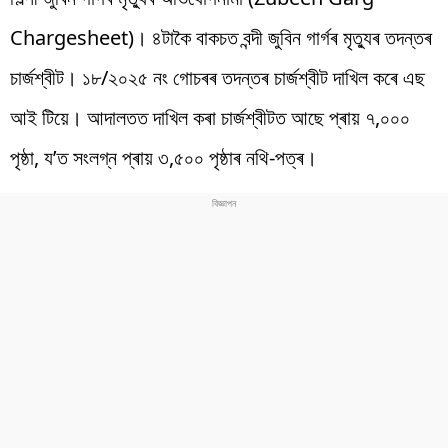
Chargesheet)। ৪টাকৈ বাকচত বন্দী জুবিন গাৰ্গৰ মৃত্যুৰ তদন্তৰ
চাৰ্জশ্বীট। ১৮/২০২৫ নং গোচৰৰ তদন্তৰ চাৰ্জশ্বীট দাখিল কৰে এছ
আই টিয়ে। আদালতত দাখিল কৰা চাৰ্জশ্বীটত আছে প্ৰায় ৭,০০০
পৃষ্ঠা, য’ত সংলগ্ন প্ৰায় ৩,৫০০ পৃষ্ঠাৰ নথি-পত্ৰ।