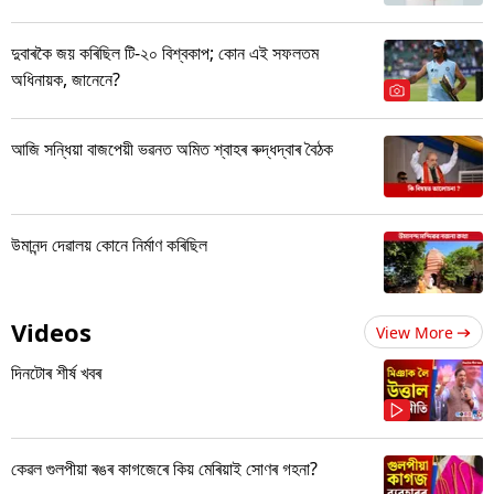
দুবাৰকৈ জয় কৰিছিল টি-২০ বিশ্বকাপ; কোন এই সফলতম
অধিনায়ক, জানেনে?
আজি সন্ধিয়া বাজপেয়ী ভৱনত অমিত শ্বাহৰ ৰুদ্ধদ্বাৰ বৈঠক
উমানন্দ দেৱালয় কোনে নিৰ্মাণ কৰিছিল
Videos
View More
দিনটোৰ শীৰ্ষ খবৰ
কেৱল গুলপীয়া ৰঙৰ কাগজেৰে কিয় মেৰিয়াই সোণৰ গহনা?