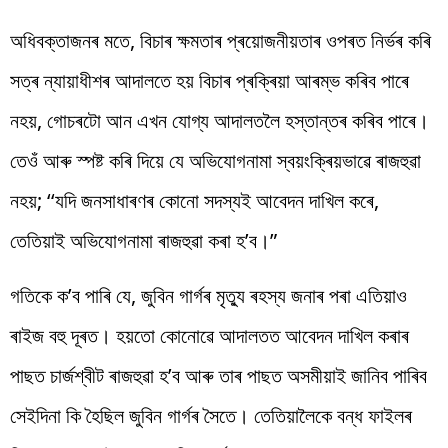
অধিবক্তাজনৰ মতে, বিচাৰ ক্ষমতাৰ প্ৰয়োজনীয়তাৰ ওপৰত নিৰ্ভৰ কৰি
সত্ৰ ন্যায়াধীশৰ আদালতে হয় বিচাৰ প্ৰক্ৰিয়া আৰম্ভ কৰিব পাৰে
নহয়, গোচৰটো আন এখন যোগ্য আদালতলৈ হস্তান্তৰ কৰিব পাৰে।
তেওঁ আৰু স্পষ্ট কৰি দিয়ে যে অভিযোগনামা স্বয়ংক্ৰিয়ভাৱে ৰাজহুৱা
নহয়; ‘‘যদি জনসাধাৰণৰ কোনো সদস্যই আবেদন দাখিল কৰে,
তেতিয়াই অভিযোগনামা ৰাজহুৱা কৰা হ’ব।”
গতিকে ক’ব পাৰি যে, জুবিন গাৰ্গৰ মৃত্যু ৰহস্য জনাৰ পৰা এতিয়াও
ৰাইজ বহু দূৰত। হয়তো কোনোৱে আদালতত আবেদন দাখিল কৰাৰ
পাছত চাৰ্জশ্বীট ৰাজহুৱা হ’ব আৰু তাৰ পাছত অসমীয়াই জানিব পাৰিব
সেইদিনা কি হৈছিল জুবিন গাৰ্গৰ সৈতে। তেতিয়ালৈকে বন্ধ ফাইলৰ