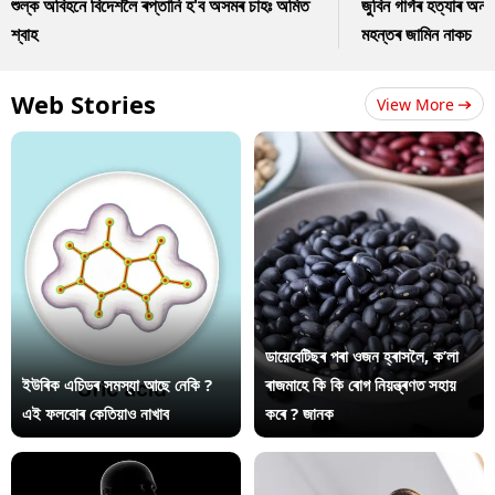
শুল্ক অবিহনে বিদেশলৈ ৰপ্তানি হ'ব অসমৰ চাহঃ অমিত
জুবিন গাৰ্গৰ হত্যাৰ অন
শ্বাহ
মহন্তৰ জামিন নাকচ
Web Stories
View More
ডায়েবেটিছৰ পৰা ওজন হ্ৰাসলৈ, ক’লা
ইউৰিক এচিডৰ সমস্যা আছে নেকি ?
ৰাজমাহে কি কি ৰোগ নিয়ন্ত্ৰণত সহায়
এই ফলবোৰ কেতিয়াও নাখাব
কৰে ? জানক