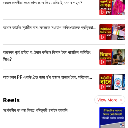
কেৱল গুলপীয়া ৰঙৰ কাগজেৰে কিয় মেৰিয়াই সোণৰ গহনা?
আধাৰ কাৰ্ডত স্বামীৰ নাম কেনেকৈ সংযোগ কৰিব?জানক প্ৰক্ৰিয়া...
অৱসৰৰ পূৰ্বে ছবিত কণ্ঠদান কৰিলে কিমান টকা পাইছিল অৰিজিৎ
সিঙে?
আপোনাৰ PF একাউণ্টত জমা হ’ব হাজাৰ হাজাৰ টকা, সবিশেষ...
Reels
View More
সৰ্থেবাৰীৰ কাপলা বিলত পৰিভ্ৰমী চৰাইৰ কাকলি