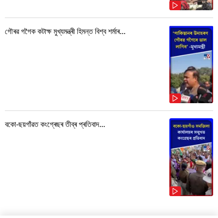
গৌৰৱ গগৈক কটাক্ষ মুখ্যমন্ত্ৰী হিমন্ত বিশ্ব শৰ্মাৰ...
বকো-ছয়গাঁৱত কংগ্ৰেছৰ তীব্ৰ প্ৰতিবাদ...