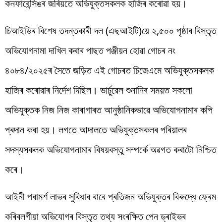
কনফাৰেন্সিঙৰ জৰিয়তে অভিযুক্তসকলক হাজিৰ কৰোৱা হয়।
চিআইডিৰ বিশেষ তদন্তকাৰী দল (এছআইটি)য়ে ২,৫০০ পৃষ্ঠাৰ বিস্তৃত
অভিযোগনামা দাখিল কৰাৰ পাছত পঞ্জীয়ন হোৱা গোচৰ নং
৪০৮৪/২০২৫ৰ সৈতে জড়িত এই গোচৰত চিজেএমে অভিযুক্তসকলক
হাজিৰ কৰোৱাৰ নিৰ্দেশ দিছিল। ভাৰ্চুৱেল শুনানিৰ সময়ত সকলো
অভিযুক্তক নিজ নিজ কাৰাগাৰত আনুষ্ঠানিকভাৱে অভিযোগনামাৰ কপি
প্ৰদান কৰা হয়। লগতে আদালতে অভিযুক্তসকলৰ পৰিয়ালৰ
সদস্যসকলক অভিযোগনামাৰ বিষয়বস্তু সম্পৰ্কে অৱগত কৰাটো নিশ্চিত
কৰে।
আইনী পৰামৰ্শ লাভৰ সুবিধাৰ বাবে প্ৰতিজন অভিযুক্তৰ বিৰুদ্ধে ফ্ৰেম
কৰিবলগীয়া অভিযোগৰ বিস্তৃত তথ্য সংৰক্ষিত পেন ড্ৰাইভৰ