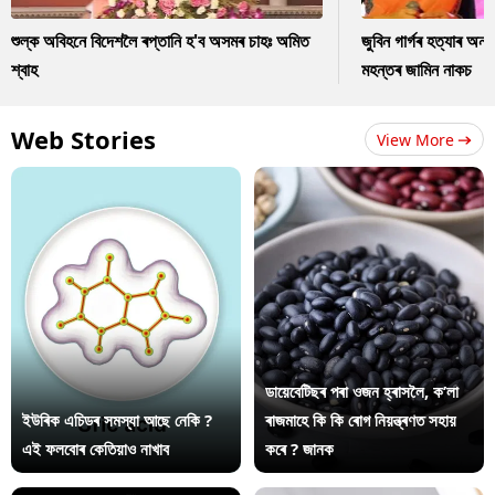
শুল্ক অবিহনে বিদেশলৈ ৰপ্তানি হ'ব অসমৰ চাহঃ অমিত
জুবিন গাৰ্গৰ হত্যাৰ অন
শ্বাহ
মহন্তৰ জামিন নাকচ
Web Stories
View More
ডায়েবেটিছৰ পৰা ওজন হ্ৰাসলৈ, ক’লা
ইউৰিক এচিডৰ সমস্যা আছে নেকি ?
ৰাজমাহে কি কি ৰোগ নিয়ন্ত্ৰণত সহায়
এই ফলবোৰ কেতিয়াও নাখাব
কৰে ? জানক