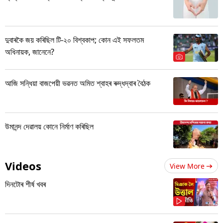
দুবাৰকৈ জয় কৰিছিল টি-২০ বিশ্বকাপ; কোন এই সফলতম
অধিনায়ক, জানেনে?
আজি সন্ধিয়া বাজপেয়ী ভৱনত অমিত শ্বাহৰ ৰুদ্ধদ্বাৰ বৈঠক
উমানন্দ দেৱালয় কোনে নিৰ্মাণ কৰিছিল
Videos
View More
দিনটোৰ শীৰ্ষ খবৰ