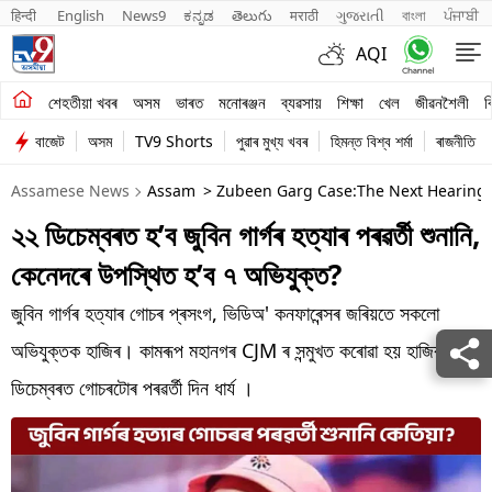
हिन्दी 
English
News9
ಕನ್ನಡ
తెలుగు
मराठी
ગુજરાતી
বাংলা
ਪੰਜਾਬੀ
AQI
শেহতীয়া খবৰ
শেহতীয়া খবৰ
অসম
ভাৰত
মনোৰঞ্জন
ব্যৱসায়
শিক্ষা
খেল
জীৱনশৈলী
ব
বাজেট
অসম
TV9 Shorts
পুৱাৰ মুখ্য খবৰ
হিমন্ত বিশ্ব শৰ্মা
ৰাজনীতি
অসম
Assamese News
Assam
> Zubeen Garg Case:The Next Hearing 
ভাৰত
২২ ডিচেম্বৰত হ’ব জুবিন গাৰ্গৰ হত্যাৰ পৰৱৰ্তী শুনানি,
মনোৰঞ্জন
কেনেদৰে উপস্থিত হ’ব ৭ অভিযুক্ত?
ব্যৱসায়
জুবিন গাৰ্গৰ হত্যাৰ গোচৰ প্ৰসংগ, ভিডিঅ' কনফাৰেন্সৰ জৰিয়তে সকলো
শিক্ষা
অভিযুক্তক হাজিৰ। কামৰূপ মহানগৰ CJM ৰ সন্মুখত কৰোৱা হয় হাজিৰ। ২২
ডিচেম্বৰত গোচৰটোৰ পৰৱৰ্তী দিন ধাৰ্য ।
খেল
জীৱনশৈলী