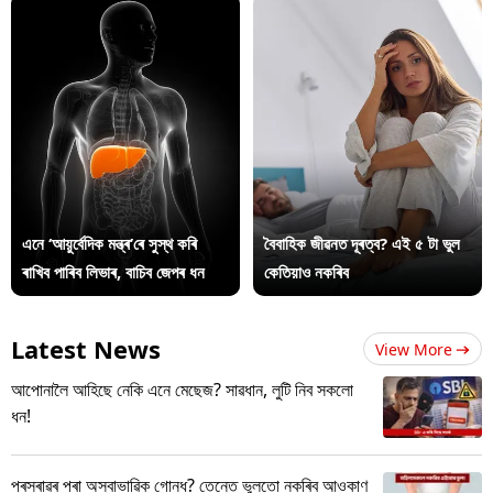
এনে ‘আয়ুৰ্বেদিক মন্ত্ৰ’ৰে সুস্থ কৰি
বৈবাহিক জীৱনত দূৰত্ব? এই ৫ টা ভুল
ৰাখিব পাৰিব লিভাৰ, বাচিব জেপৰ ধন
কেতিয়াও নকৰিব
Latest News
View More
আপোনালৈ আহিছে নেকি এনে মেছেজ? সাৱধান, লুটি নিব সকলো
ধন!
প্ৰস্ৰাৱৰ পৰা অস্বাভাৱিক গোন্ধ? তেন্তে ভুলতো নকৰিব আওকাণ