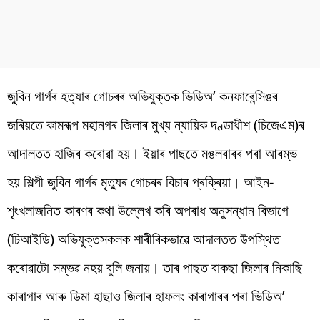
জুবিন গাৰ্গৰ হত্যাৰ গোচৰৰ অভিযুক্তক
ভিডিঅ’ কনফাৰেন্সিঙৰ
জৰিয়তে কামৰূপ মহানগৰ জিলাৰ মুখ্য ন্যায়িক দণ্ডাধীশ (চিজেএম)ৰ
আদালতত হাজিৰ কৰোৱা হয়। ইয়াৰ পাছতে মঙলবাৰৰ পৰা আৰম্ভ
হয় শিল্পী জুবিন গাৰ্গৰ মৃত্যুৰ গোচৰৰ বিচাৰ প্ৰক্ৰিয়া। আইন-
শৃংখলাজনিত কাৰণৰ কথা উল্লেখ কৰি অপৰাধ অনুসন্ধান বিভাগে
(চিআইডি) অভিযুক্তসকলক শাৰীৰিকভাৱে আদালতত উপস্থিত
কৰোৱাটো সম্ভৱ নহয় বুলি জনায়। তাৰ পাছত বাকছা জিলাৰ নিকাছি
কাৰাগাৰ আৰু ডিমা হাছাও জিলাৰ হাফলং কাৰাগাৰৰ পৰা ভিডিঅ’