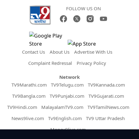
FOLLOW US ON
Contact Us
About Us
Advertise With Us
Complaint Redressal
Privacy Policy
Network
TV9Marathi.com
TV9Telugu.com
TV9Kannada.com
TV9Bangla.com
TV9Punjabi.com
TV9Gujarati.com
TV9Hindi.com
MalayalamTV9.com
TV9TamilNews.com
News9live.com
Tv9English.com
TV9 Uttar Pradesh
Money9live.com