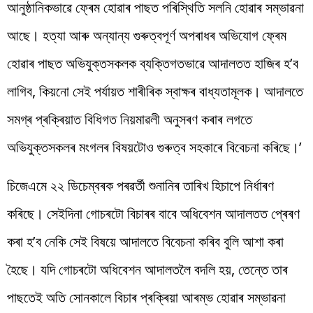
আনুষ্ঠানিকভাৱে ফ্ৰেম হোৱাৰ পাছত পৰিস্থিতি সলনি হোৱাৰ সম্ভাৱনা
আছে। হত্যা আৰু অন্যান্য গুৰুত্বপূৰ্ণ অপৰাধৰ অভিযোগ ফ্ৰেম
হোৱাৰ পাছত অভিযুক্তসকলক ব্যক্তিগতভাৱে আদালতত হাজিৰ হ’ব
লাগিব, কিয়নো সেই পৰ্যায়ত শাৰীৰিক স্বাক্ষৰ বাধ্যতামূলক। আদালতে
সমগ্ৰ প্ৰক্ৰিয়াত বিধিগত নিয়মাৱলী অনুসৰণ কৰাৰ লগতে
অভিযুক্তসকলৰ মংগলৰ বিষয়টোও গুৰুত্ব সহকাৰে বিবেচনা কৰিছে।’
চিজেএমে ২২ ডিচেম্বৰক পৰৱৰ্তী শুনানিৰ তাৰিখ হিচাপে নিৰ্ধাৰণ
কৰিছে। সেইদিনা গোচৰটো বিচাৰৰ বাবে অধিবেশন আদালতত প্ৰেৰণ
কৰা হ’ব নেকি সেই বিষয়ে আদালতে বিবেচনা কৰিব বুলি আশা কৰা
হৈছে। যদি গোচৰটো অধিবেশন আদালতলৈ বদলি হয়, তেন্তে তাৰ
পাছতেই অতি সোনকালে বিচাৰ প্ৰক্ৰিয়া আৰম্ভ হোৱাৰ সম্ভাৱনা