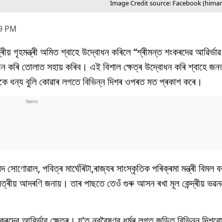
Image Credit source: Facebook (hima
09 PM
 গৃহমন্ত্ৰী অমিত শ্বাহে উদ্বোধন কৰিলে “শ্ৰীমন্ত শংকৰদেৱ আৱির্ভাৱ 
বজনীন কৰি তোলাত সহায় কৰিব। এই বিশাল ক্ষেত্ৰ উদ্বোধন কৰি শ্বাহে জ
ে ধন্য বুলি কোৱাৰ লগতে বিভিন্ন দিশৰ ওপৰত মত প্ৰকাশ কৰে।
ৰ্বানন্দ সোণোৱাল, পবিত্ৰ মাৰ্ঘেৰিটা,ৰাজ্যৰ সাংস্কৃতিক পৰিক্ৰমা মন্ত্ৰী বিমল
সত্ৰীয় আদৰণি জনায়। তাৰ পাছতে তেওঁ গুৰু আসন ৰখা মূল কেন্দ্ৰীয় ভৱ
শংকৰদেৱ আৱির্ভাৱ ক্ষেত্ৰ। য’ত নৱবৈষ্ণৱ ধৰ্মৰ লগত জড়িত বিভিন্ন দিশ