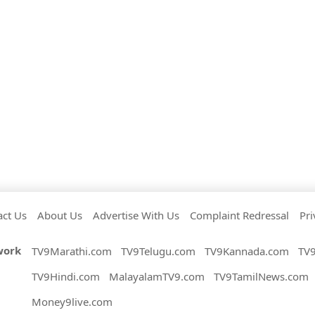
act Us
About Us
Advertise With Us
Complaint Redressal
Pri
work
TV9Marathi.com
TV9Telugu.com
TV9Kannada.com
TV
TV9Hindi.com
MalayalamTV9.com
TV9TamilNews.com
Money9live.com