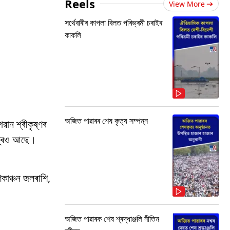
Reels
View More
সৰ্থেবাৰীৰ কাপলা বিলত পৰিভ্ৰমী চৰাইৰ
কাকলি
অজিত পাৱাৰৰ শেষ কৃত্য সম্পন্ন
ৱান শ্ৰীকৃষ্ণৰ
ন্দ্ৰও আছে।
িকাঞ্চন জলৰাশি,
অজিত পাৱাৰক শেষ শ্ৰদ্ধাঞ্জলি নীতিন