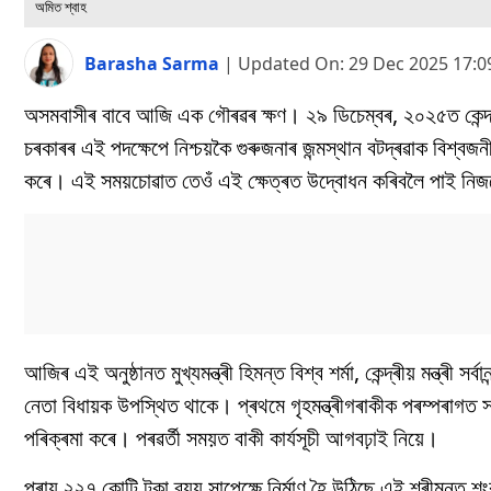
অমিত শ্বাহ
Barasha Sarma
|
Updated On:
29 Dec 2025 17:
অসমবাসীৰ বাবে আজি এক গৌৰৱৰ ক্ষণ। ২৯ ডিচেম্বৰ, ২০২৫ত কেন্দ্ৰীয়
চৰকাৰৰ এই পদক্ষেপে নিশ্চয়কৈ গুৰুজনাৰ জন্মস্থান বটদ্ৰৱাক বিশ্
কৰে। এই সময়চোৱাত তেওঁ এই ক্ষেত্ৰত উদ্বোধন কৰিবলৈ পাই নিজক
আজিৰ এই অনুষ্ঠানত মুখ্যমন্ত্ৰী হিমন্ত বিশ্ব শৰ্মা, কেন্দ্ৰীয় মন্ত্ৰী স
নেতা বিধায়ক উপস্থিত থাকে। প্ৰথমে গৃহমন্ত্ৰীগৰাকীক পৰম্পৰাগত 
পৰিক্ৰমা কৰে। পৰৱৰ্তী সময়ত বাকী কাৰ্যসূচী আগবঢ়াই নিয়ে।
প্ৰায় ২২৭ কোটি টকা ব্যয় সাপেক্ষে নিৰ্মাণ হৈ উঠিছে এই শ্ৰীমন্ত 