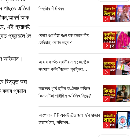
তাৰ পাছতে এতিয়া
দিনটোৰ শীৰ্ষ খবৰ
জীৱন,আদৰ্শ আৰু
 যে, এই প্ৰকল্পই
্যত প্ৰজন্মলৈ লৈ
কেৱল গুলপীয়া ৰঙৰ কাগজেৰে কিয়
মেৰিয়াই সোণৰ গহনা?
ছেদ অভিযান।
আধাৰ কাৰ্ডত স্বামীৰ নাম কেনেকৈ
সংযোগ কৰিব?জানক প্ৰক্ৰিয়া...
ে বিস্তৃত কৰা
অৱসৰৰ পূৰ্বে ছবিত কণ্ঠদান কৰিলে
ট কৰাৰ প্ৰয়াস
কিমান টকা পাইছিল অৰিজিৎ সিঙে?
আপোনাৰ PF একাউণ্টত জমা হ’ব হাজাৰ
হাজাৰ টকা, সবিশেষ...