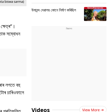
nta biswa sarma)
উমানন্দ দেৱালয় কোনে নিৰ্মাণ কৰিছিল
ক্ষেত্ৰ”।
নতাক সম্বোধন
 বৰাৰ লগতে বহু
নটোৰ চাৰিওফালে
Videos
View More
বোৰ প্ৰতিফলিত