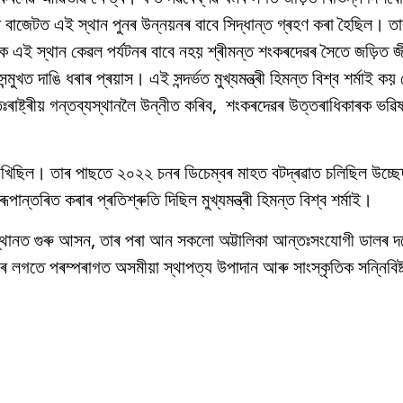
্যৰ বাজেটত এই স্থান পুনৰ উন্নয়নৰ বাবে সিদ্ধান্ত গ্ৰহণ কৰা হৈছিল। 
সিক এই স্থান কেৱল পৰ্যটনৰ বাবে নহয় শ্ৰীমন্ত শংকৰদেৱৰ সৈতে জড়িত 
ুখত দাঙি ধৰাৰ প্ৰয়াস। এই সন্দৰ্ভত মুখ্যমন্ত্ৰী হিমন্ত বিশ্ব শৰ্মাই কয়
্তঃৰাষ্ট্ৰীয় গন্তব্যস্থানলৈ উন্নীত কৰিব, শংকৰদেৱৰ উত্তৰাধিকাৰক ভৱিষ
 ৰাখিছিল। তাৰ পাছতে ২০২২ চনৰ ডিচেম্বৰ মাহত বটদ্ৰৱাত চলিছিল উচ্
পান্তৰিত কৰাৰ প্ৰতিশ্ৰুতি দিছিল মুখ্যমন্ত্ৰী হিমন্ত বিশ্ব শৰ্মাই।
 স্থানত গুৰু আসন, তাৰ পৰা আন সকলো অট্টালিকা আন্তঃসংযোগী ডালৰ দৰ
লগতে পৰম্পৰাগত অসমীয়া স্থাপত্য উপাদান আৰু সাংস্কৃতিক সন্নিবিষ্