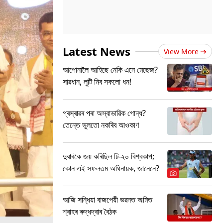
Latest News
View More
আপোনালৈ আহিছে নেকি এনে মেছেজ?
সাৱধান, লুটি নিব সকলো ধন!
প্ৰস্ৰাৱৰ পৰা অস্বাভাৱিক গোন্ধ?
তেন্তে ভুলতো নকৰিব আওকাণ
দুবাৰকৈ জয় কৰিছিল টি-২০ বিশ্বকাপ;
কোন এই সফলতম অধিনায়ক, জানেনে?
আজি সন্ধিয়া বাজপেয়ী ভৱনত অমিত
শ্বাহৰ ৰুদ্ধদ্বাৰ বৈঠক