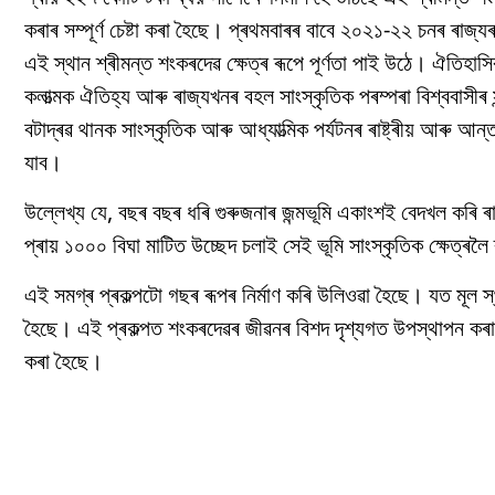
কৰাৰ সম্পূৰ্ণ চেষ্টা কৰা হৈছে। প্ৰথমবাৰৰ বাবে ২০২১-২২ চনৰ ৰাজ
এই স্থান শ্ৰীমন্ত শংকৰদেৱ ক্ষেত্ৰ ৰূপে পূৰ্ণতা পাই উঠে। ঐতিহা
কলাত্মক ঐতিহ্য আৰু ৰাজ্যখনৰ বহল সাংস্কৃতিক পৰম্পৰা বিশ্ববাসীৰ সন্ম
বটাদ্ৰৱ থানক সাংস্কৃতিক আৰু আধ্যাত্মিক পৰ্যটনৰ ৰাষ্ট্ৰীয় আৰু আন
যাব।
উল্লেখ্য যে, বছৰ বছৰ ধৰি গুৰুজনাৰ জন্মভূমি একাংশই বেদখল কৰি
প্ৰায় ১০০০ বিঘা মাটিত উচ্ছেদ চলাই সেই ভূমি সাংস্কৃতিক ক্ষেত্ৰলৈ ৰূ
এই সমগ্ৰ প্ৰকল্পটো গছৰ ৰূপৰ নিৰ্মাণ কৰি উলিওৱা হৈছে। যত মূল
হৈছে। এই প্ৰকল্পত শংকৰদেৱৰ জীৱনৰ বিশদ দৃশ্যগত উপস্থাপন কৰাৰ 
কৰা হৈছে।