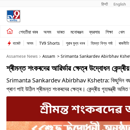
हिन्दी 
English
শেহতীয়া খবৰ
মনোৰঞ্জন
শেহতীয়া খবৰ
অসম
ভাৰত
মনোৰঞ্জন
ব্যৱসায়
শিক্ষা
খেল
অসম
ব্যৱসায়
বাজেট
অসম
TV9 Shorts
পুৱাৰ মুখ্য খবৰ
হিমন্ত বিশ্ব শৰ্মা
ৰাজনীতি
ভাৰত
Assamese News
Assam
> Srimanta Sankardev Abirbhav Kshet
Assamese
শ্ৰীমন্ত শংকৰদেৱ আৱিৰ্ভাৱ ক্ষেত্ৰ উদ্বোধন কেন্দ্ৰ
Srimanta Sankardev Abirbhav Kshetra: কিছুদিন বছৰ শ্ৰী
প্ৰাণ পাই উঠিল শ্ৰীমন্ত শংকৰদেৱ ক্ষেত্ৰ। কেন্দ্ৰীয় গৃহমন্ত্ৰী অমি