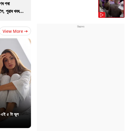
ণৰ পৰা
ৈ, পুৱাৰ খবৰ...
View More
 এই ৫ টা ভুল