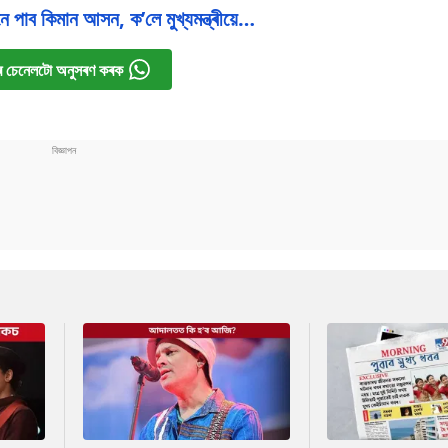
ে পাব কিমান আসন, ক’লে মুখ্যমন্ত্ৰীয়ে…
 চেনেলটো অনুসৰণ কৰক