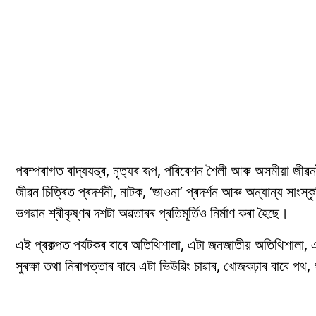
পৰম্পৰাগত বাদ্যযন্ত্ৰ, নৃত্যৰ ৰূপ, পৰিবেশন শৈলী আৰু অসমীয়া জীৱ
জীৱন চিত্ৰিত প্ৰদৰ্শনী, নাটক, ‘ভাওনা’ প্ৰদৰ্শন আৰু অন্যান্য সা
ভগৱান শ্ৰীকৃষ্ণৰ দশটা অৱতাৰৰ প্ৰতিমূৰ্তিও নিৰ্মাণ কৰা হৈছে।
এই প্ৰকল্পত পৰ্যটকৰ বাবে অতিথিশালা, এটা জনজাতীয় অতিথিশালা, এটা 
সুৰক্ষা তথা নিৰাপত্তাৰ বাবে এটা ভিউৱিং চাৱাৰ, খোজকঢ়াৰ বাবে পথ, 