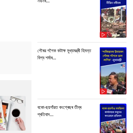
নবীনৰ...
গৌৰৱ গগৈক কটাক্ষ মুখ্যমন্ত্ৰী হিমন্ত
বিশ্ব শৰ্মাৰ...
বকো-ছয়গাঁৱত কংগ্ৰেছৰ তীব্ৰ
প্ৰতিবাদ...