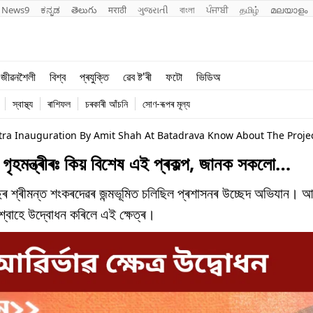
News9
ಕನ್ನಡ
తెలుగు
मराठी
ગુજરાતી
বাংলা
ਪੰਜਾਬੀ
தமிழ்
മലയാളം
শিক্ষা
বিশ্ব
জীৱনশৈলী
বিশ্ব
প্ৰযুক্তি
ৱেব ষ্ট'ৰী
ফটো
ভিডিঅ
খেল
প্ৰযুক্তি
স্বাস্থ্য
ৰাশিফল
চৰকাৰী আঁচনি
সোণ-ৰূপৰ মূল্য
জীৱনশৈলী
ra Inauguration By Amit Shah At Batadrava Know About The Project
ীয় গৃহমন্ত্ৰীৰঃ কিয় বিশেষ এই প্ৰকল্প, জানক সকলো…
মন্ত শংকৰদেৱৰ জন্মভূমিত চলিছিল প্ৰশাসনৰ উচ্ছেদ অভিযান। আজ
ত শ্বাহে উদ্বোধন কৰিলে এই ক্ষেত্ৰ।