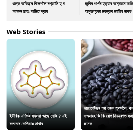
শুল্ক অবিহনে বিদেশলৈ ৰপ্তানি হ'ব
জুবিন গাৰ্গৰ হত্যাৰ অন্যতম অভি
অসমৰ চাহঃ অমিত শ্বাহ
অমৃতপ্রভা মহন্তৰ জামিন নাকচ
Web Stories
ডায়েবেটিছৰ পৰা ওজন হ্ৰাসলৈ, ক’
ইউৰিক এচিডৰ সমস্যা আছে নেকি ? এই
ৰাজমাহে কি কি ৰোগ নিয়ন্ত্ৰণত সহ
ফলবোৰ কেতিয়াও নাখাব
জানক