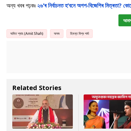
অন্য খবৰ পঢ়কঃ
২৬’ৰ নিৰ্বাচনত হ’বনে অগপ-বিজেপিৰ মিত্ৰতা? কোন
আমাৰ
অমিত শ্বাহ (Amit Shah)
অসম
হিমন্ত বিশ্ব শৰ্মা
Related Stories