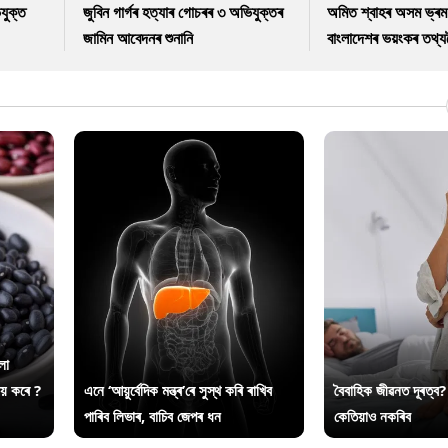
যুক্ত
জুবিন গাৰ্গৰ হত্যাৰ গোচৰৰ ৩ অভিযুক্তৰ
অমিত শ্বাহৰ অসম ভ্ৰম
জামিন আবেদনৰ শুনানি
বাংলাদেশৰ ভয়ংকৰ তথ্যল
লা
ায় কৰে ?
এনে ‘আয়ুৰ্বেদিক মন্ত্ৰ’ৰে সুস্থ কৰি ৰাখিব
বৈবাহিক জীৱনত দূৰত্ব?
পাৰিব লিভাৰ, বাচিব জেপৰ ধন
কেতিয়াও নকৰিব