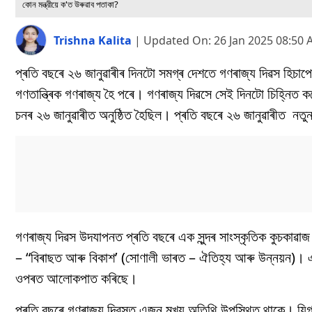
কোন মন্ত্রীয়ে ক'ত উৰুৱাব পতাকা?
Trishna Kalita
|
Updated On:
26 Jan 2025 08:50
প্ৰতি বছৰে ২৬ জানুৱাৰীৰ দিনটো সমগ্ৰ দেশতে গণৰাজ্য দিৱস হিচ
গণতান্ত্ৰিক গণৰাজ্য হৈ পৰে। গণৰাজ্য দিৱসে সেই দিনটো চিহ্নিত কৰ
চনৰ ২৬ জানুৱাৰীত অনুষ্ঠিত হৈছিল। প্ৰতি বছৰে ২৬ জানুৱাৰীত নতুন 
গণৰাজ্য দিৱস উদযাপনত প্ৰতি বছৰে এক সুন্দৰ সাংস্কৃতিক কুচকাৱাজ অনু
– “বিৰাছত আৰু বিকাশ’ (সোণালী ভাৰত – ঐতিহ্য আৰু উন্নয়ন)। এই 
ওপৰত আলোকপাত কৰিছে।
প্ৰতি বছৰে গণৰাজ্য দিৱসত এজন মুখ্য অতিথি উপস্থিত থাকে। যিগৰাকী