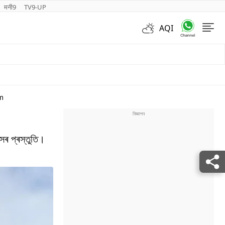
मनी9
TV9-UP
AQI
Videos
am
সৰ প্ৰস্তুতি।