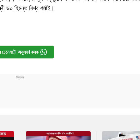
ত্ৰী ড০ হিমন্ত বিশ্ব শৰ্মাই।
 চেনেলটো অনুসৰণ কৰক