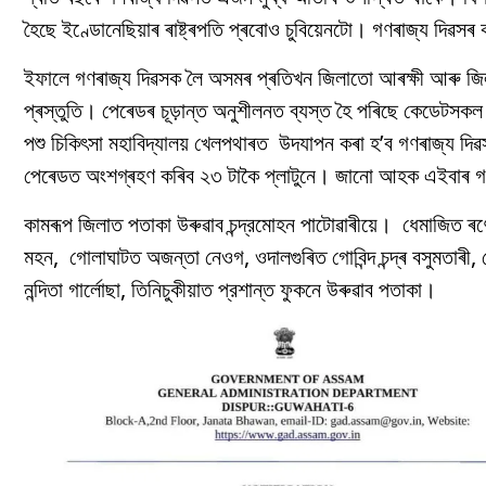
হৈছে ইণ্ডোনেছিয়াৰ ৰাষ্ট্ৰপতি প্ৰবোও চুবিয়েনটো। গণৰাজ্য দিৱস
ইফালে গণৰাজ্য দিৱসক লৈ অসমৰ প্ৰতিখন জিলাতো আৰক্ষী আৰু জিলা
প্ৰস্তুতি। পেৰেডৰ চূড়ান্ত অনুশীলনত ব্যস্ত হৈ পৰিছে কেডেটসক
পশু চিকিৎসা মহাবিদ্যালয় খেলপথাৰত উদযাপন কৰা হ’ব গণৰাজ্য দিৱ
পেৰেডত অংশগ্ৰহণ কৰিব ২৩ টাকৈ প্লাটুনে। জানো আহক এইবাৰ গণৰা
কামৰূপ জিলাত পতাকা উৰুৱাব চন্দ্রমোহন পাটোৱাৰীয়ে। ধেমাজিত 
মহন, গোলাঘাটত অজন্তা নেওগ, ওদালগুৰিত গোবিন্দ চন্দ্ৰ বসুমতাৰী
নন্দিতা গার্লোছা, তিনিচুকীয়াত প্রশান্ত ফুকনে উৰুৱাব পতাকা।