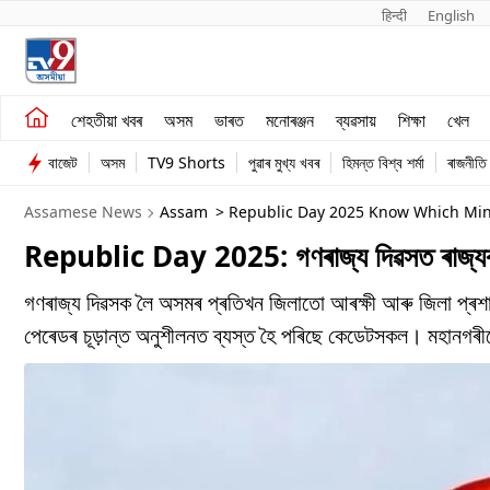
हिन्दी 
English
শেহতীয়া খবৰ
মনোৰঞ্জন
শেহতীয়া খবৰ
অসম
ভাৰত
মনোৰঞ্জন
ব্যৱসায়
শিক্ষা
খেল
অসম
ব্যৱসায়
বাজেট
অসম
TV9 Shorts
পুৱাৰ মুখ্য খবৰ
হিমন্ত বিশ্ব শৰ্মা
ৰাজনীতি
ভাৰত
Assamese News
Assam
> Republic Day 2025 Know Which Min
Republic Day 2025: গণৰাজ্য দিৱসত ৰাজ্যৰ কো
গণৰাজ্য দিৱসক লৈ অসমৰ প্ৰতিখন জিলাতো আৰক্ষী আৰু জিলা প্ৰশাস
পেৰেডৰ চূড়ান্ত অনুশীলনত ব্যস্ত হৈ পৰিছে কেডেটসকল। মহানগৰ