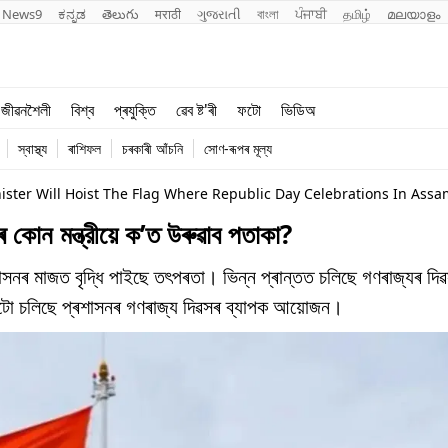
News9
ಕನ್ನಡ
తెలుగు
मराठी
ગુજરાતી
বাংলা
ਪੰਜਾਬੀ
தமிழ்
മലയാളം
শিক্ষা
বিশ্ব
জীৱনশৈলী
বিশ্ব
প্ৰযুক্তি
ৱেব ষ্ট'ৰী
ফটো
ভিডিঅ
খেল
প্ৰযুক্তি
স্বাস্থ্য
ৰাশিফল
চৰকাৰী আঁচনি
সোণ-ৰূপৰ মূল্য
জীৱনশৈলী
ister Will Hoist The Flag Where Republic Day Celebrations In Ass
ন মন্ত্রীয়ে ক’ত উৰুৱাব পতাকা?
নৰ মাজত বৃদ্ধি পাইছে তৎপৰতা। ভিন্ন প্ৰান্তত চলিছে গণৰাজ্যৰ দিৱ
ীটো চলিছে প্ৰশাসনৰ গণৰাজ্য দিৱসৰ ব্যাপক আয়োজন।