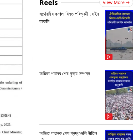
Reels
View More
সৰ্থেবাৰীৰ কাপলা বিলত পৰিভ্ৰমী চৰাইৰ
কাকলি
অজিত পাৱাৰৰ শেষ কৃত্য সম্পন্ন
অজিত পাৱাৰক শেষ শ্ৰদ্ধাঞ্জলি নীতিন