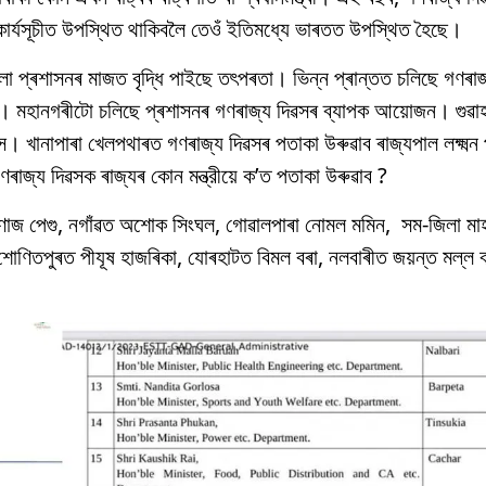
ৰ কাৰ্যসূচীত উপস্থিত থাকিবলৈ তেওঁ ইতিমধ্যে ভাৰতত উপস্থিত হৈছে।
 প্ৰশাসনৰ মাজত বৃদ্ধি পাইছে তৎপৰতা। ভিন্ন প্ৰান্তত চলিছে গণৰাজ
ল। মহানগৰীটো চলিছে প্ৰশাসনৰ গণৰাজ্য দিৱসৰ ব্যাপক আয়োজন। গুৱাহা
স। খানাপাৰা খেলপথাৰত গণৰাজ্য দিৱসৰ পতাকা উৰুৱাব ৰাজ্যপাল লক্ষ্মন 
জ্য দিৱসক ৰাজ্যৰ কোন মন্ত্রীয়ে ক’ত পতাকা উৰুৱাব ?
ৰণোজ পেগু, নগাঁৱত অশোক সিংঘল, গোৱালপাৰা নোমল মমিন, সম-জিলা ম
, শোণিতপুৰত পীযূষ হাজৰিকা, যোৰহাটত বিমল বৰা, নলবাৰীত জয়ন্ত মল্ল 