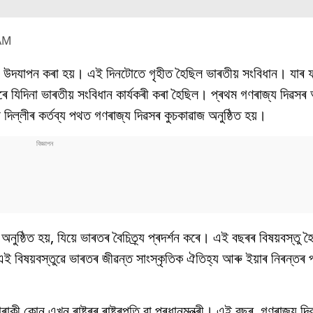
 AM
াপে উদযাপন কৰা হয়। এই দিনটোতে গৃহীত হৈছিল ভাৰতীয় সংবিধান। যা
ে যিদিনা ভাৰতীয় সংবিধান কাৰ্যকৰী কৰা হৈছিল। প্ৰথম গণৰাজ্য দিৱসৰ 
দিল্লীৰ কৰ্তব্য পথত গণৰাজ্য দিৱসৰ কুচকাৱাজ অনুষ্ঠিত হয়।
ষ্ঠিত হয়, যিয়ে ভাৰতৰ বৈচিত্ৰ্য প্ৰদৰ্শন কৰে। এই বছৰৰ বিষয়বস্তু হৈ
বিষয়বস্তুৱে ভাৰতৰ জীৱন্ত সাংস্কৃতিক ঐতিহ্য আৰু ইয়াৰ নিৰন্তৰ প
 কোন এখন ৰাষ্ট্ৰৰ ৰাষ্ট্ৰপতি বা প্ৰধানমন্ত্ৰী। এই বছৰ, গণৰাজ্য দি