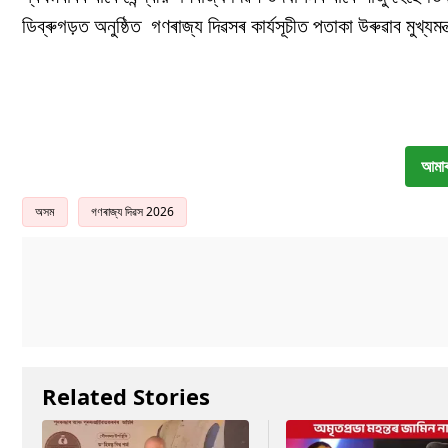
ডিব্ৰুগড়ত অনুষ্ঠিত গণৰাজ্য দিৱসৰ কাৰ্যসূচীত পতাকা উৰুৱাব মুখ্যমন্
আমাৰ
অসম
গণৰাজ্য দিৱস 2026
Related Stories