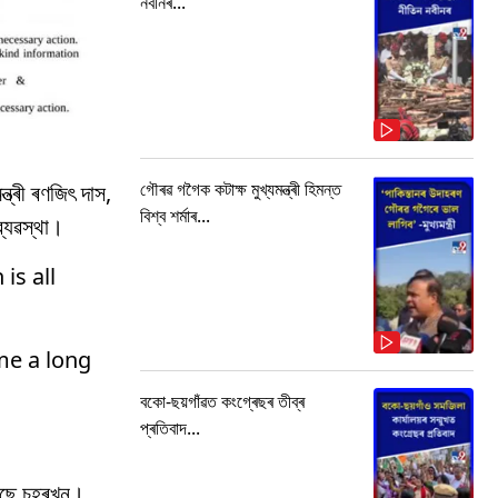
নবীনৰ...
গৌৰৱ গগৈক কটাক্ষ মুখ্যমন্ত্ৰী হিমন্ত
ত্ৰী ৰণজিৎ দাস,
বিশ্ব শৰ্মাৰ...
ব্যৱস্থা।
is all
me a long
বকো-ছয়গাঁৱত কংগ্ৰেছৰ তীব্ৰ
প্ৰতিবাদ...
হৈছে চহৰখন।