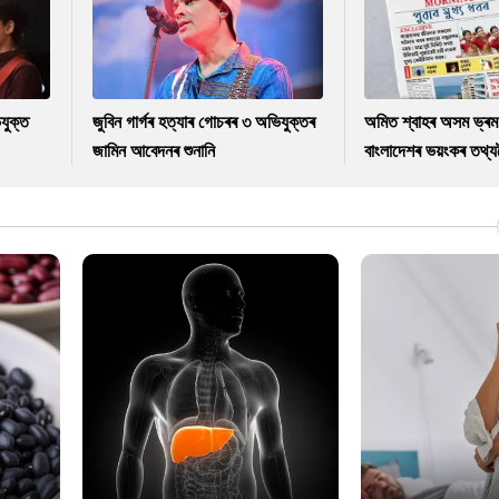
যুক্ত
জুবিন গাৰ্গৰ হত্যাৰ গোচৰৰ ৩ অভিযুক্তৰ
অমিত শ্বাহৰ অসম ভ্ৰম
জামিন আবেদনৰ শুনানি
বাংলাদেশৰ ভয়ংকৰ তথ্যল