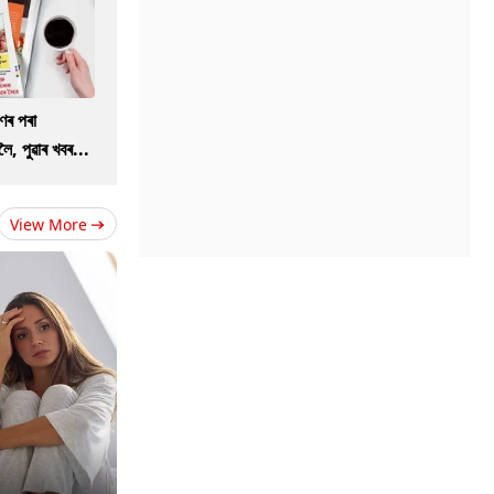
ণৰ পৰা
ৈ, পুৱাৰ খবৰ...
View More