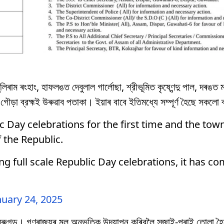
 ৰংহাং, হাফলঙত দেবুলাল গার্লোছা, শ্রীভূমিত কৃষ্ণেন্দু পাল, দৰঙত মন্
 গৌড়া ব্রহ্মই উৰুৱাব পতাকা। ইয়াৰ বাবে ইতিমধ্যে সম্পূৰ্ণ হৈছে সকলো 
c Day celebrations for the first time and the town 
f the Republic.
g full scale Republic Day celebrations, it has co
nuary 24, 2025
ে ডিব্ৰুগড়। গণৰাজ্যৰ মূল অনুভূতিক উদযাপন কৰিবলৈ সজাই-পৰাই তোলা 