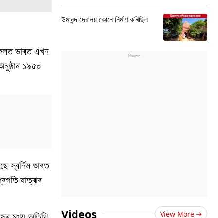
উমানন্দ দেৱালয় কোনে নিৰ্মাণ কৰিছিল
ৰ ফলত ভাৰত এখন
অনুষ্ঠান ১৯৫০
ছে স্বৰ্নিম ভাৰত
্ৰগতি যাত্ৰাৰ
Videos
View More
ৱসৰ মুখ্য অতিথি