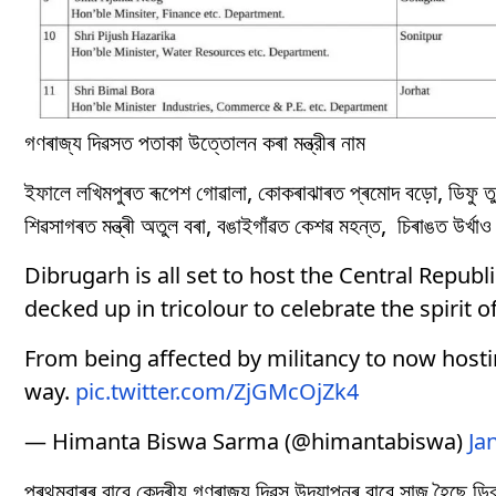
গণৰাজ্য দিৱসত পতাকা উত্তোলন কৰা মন্ত্রীৰ নাম
ইফালে লখিমপুৰত ৰূপেশ গোৱালা, কোকৰাঝাৰত প্ৰমোদ বড়ো, ডিফু তুলিৰাম
শিৱসাগৰত মন্ত্ৰী অতুল বৰা, বঙাইগাঁৱত কেশৱ মহন্ত, চিৰাঙত উৰ্খাও
Dibrugarh is all set to host the Central Republi
decked up in tricolour to celebrate the spirit o
From being affected by militancy to now hostin
way.
pic.twitter.com/ZjGMcOjZk4
— Himanta Biswa Sarma (@himantabiswa)
Ja
প্ৰথমবাৰৰ বাবে কেন্দ্ৰীয় গণৰাজ্য দিৱস উদযাপনৰ বাবে সাজু হৈছ