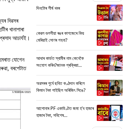
দিনটোৰ শীৰ্ষ খবৰ
্যৰ দিৱসৰ
টীৰ খানাপাৰা
কেৱল গুলপীয়া ৰঙৰ কাগজেৰে কিয়
প্ৰসাদ আচাৰ্যই।
মেৰিয়াই সোণৰ গহনা?
আধাৰ কাৰ্ডত স্বামীৰ নাম কেনেকৈ
াহমৰাত যোগেন
সংযোগ কৰিব?জানক প্ৰক্ৰিয়া...
বৰুৱা, বৰপেটাত
অৱসৰৰ পূৰ্বে ছবিত কণ্ঠদান কৰিলে
কিমান টকা পাইছিল অৰিজিৎ সিঙে?
আপোনাৰ PF একাউণ্টত জমা হ’ব হাজাৰ
হাজাৰ টকা, সবিশেষ...