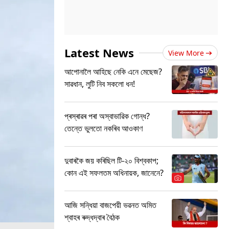
Latest News
View More
আপোনালৈ আহিছে নেকি এনে মেছেজ?
সাৱধান, লুটি নিব সকলো ধন!
প্ৰস্ৰাৱৰ পৰা অস্বাভাৱিক গোন্ধ?
তেন্তে ভুলতো নকৰিব আওকাণ
দুবাৰকৈ জয় কৰিছিল টি-২০ বিশ্বকাপ;
কোন এই সফলতম অধিনায়ক, জানেনে?
আজি সন্ধিয়া বাজপেয়ী ভৱনত অমিত
শ্বাহৰ ৰুদ্ধদ্বাৰ বৈঠক