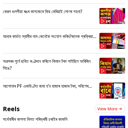
কেৱল গুলপীয়া ৰঙৰ কাগজেৰে কিয় মেৰিয়াই সোণৰ গহনা?
আধাৰ কাৰ্ডত স্বামীৰ নাম কেনেকৈ সংযোগ কৰিব?জানক প্ৰক্ৰিয়া...
অৱসৰৰ পূৰ্বে ছবিত কণ্ঠদান কৰিলে কিমান টকা পাইছিল অৰিজিৎ
সিঙে?
আপোনাৰ PF একাউণ্টত জমা হ’ব হাজাৰ হাজাৰ টকা, সবিশেষ...
Reels
View More
সৰ্থেবাৰীৰ কাপলা বিলত পৰিভ্ৰমী চৰাইৰ কাকলি