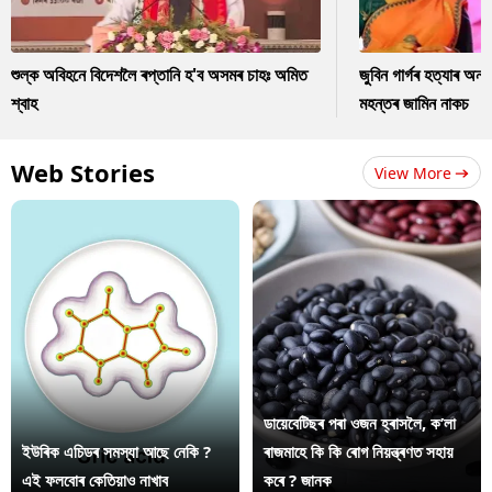
শুল্ক অবিহনে বিদেশলৈ ৰপ্তানি হ'ব অসমৰ চাহঃ অমিত
জুবিন গাৰ্গৰ হত্যাৰ অন
শ্বাহ
মহন্তৰ জামিন নাকচ
Web Stories
View More
ডায়েবেটিছৰ পৰা ওজন হ্ৰাসলৈ, ক’লা
ইউৰিক এচিডৰ সমস্যা আছে নেকি ?
ৰাজমাহে কি কি ৰোগ নিয়ন্ত্ৰণত সহায়
এই ফলবোৰ কেতিয়াও নাখাব
কৰে ? জানক