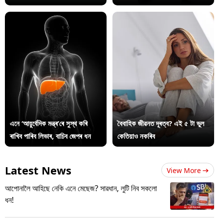
এনে ‘আয়ুৰ্বেদিক মন্ত্ৰ’ৰে সুস্থ কৰি
বৈবাহিক জীৱনত দূৰত্ব? এই ৫ টা ভুল
ৰাখিব পাৰিব লিভাৰ, বাচিব জেপৰ ধন
কেতিয়াও নকৰিব
Latest News
View More
আপোনালৈ আহিছে নেকি এনে মেছেজ? সাৱধান, লুটি নিব সকলো
ধন!