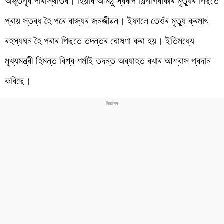
অভূতপূৰ্ব পৰিস্থিতিৰ। হিয়াৰ আমঠু স্বৰূপ শিল্পীগৰাকীৰ মৃত্যুৰ পিছতে
প্ৰায় স্তব্ধ হৈ পৰে ৰাজ্যৰ জনজীৱন। ইফালে তেওঁৰ মৃত্যু ক্ৰমাৎ
ৰহস্যঘন হৈ পৰাৰ পিছতে তদন্তৰ ঘোষণা কৰা হয়। ইতিমধ্যে
মুখ্যমন্ত্ৰী হিমন্ত বিশ্ব শৰ্মাই তদন্ত অব্যাহত ৰখাৰ আশ্বাস প্ৰদান
কৰিছে।