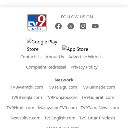
FOLLOW US ON
Contact Us
About Us
Advertise With Us
Complaint Redressal
Privacy Policy
Network
TV9Marathi.com
TV9Telugu.com
TV9Kannada.com
TV9Bangla.com
TV9Punjabi.com
TV9Gujarati.com
TV9Hindi.com
MalayalamTV9.com
TV9TamilNews.com
News9live.com
Tv9English.com
TV9 Uttar Pradesh
Money9live.com