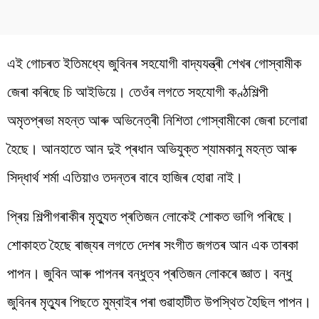
এই গোচৰত ইতিমধ্যে জুবিনৰ সহযোগী বাদ্যযন্ত্ৰী শেখৰ গোস্বামীক
জেৰা কৰিছে চি আইডিয়ে। তেওঁৰ লগতে সহযোগী কণ্ঠশিল্পী
অমৃতপ্ৰভা মহন্ত আৰু অভিনেত্ৰী নিশিতা গোস্বামীকো জেৰা চলোৱা
হৈছে। আনহাতে আন দুই প্ৰধান অভিযুক্ত শ্যামকানু মহন্ত আৰু
সিদ্ধাৰ্থ শৰ্মা এতিয়াও তদন্তৰ বাবে হাজিৰ হোৱা নাই।
প্ৰিয় শিল্পীগৰাকীৰ মৃত্যুত প্ৰতিজন লোকেই শোকত ভাগি পৰিছে।
শোকাহত হৈছে ৰাজ্যৰ লগতে দেশৰ সংগীত জগতৰ আন এক তাৰকা
পাপন। জুবিন আৰু পাপনৰ বন্ধুত্ব প্ৰতিজন লোকৰে জ্ঞাত। বন্ধু
জুবিনৰ মৃত্যুৰ পিছতে মুম্বাইৰ পৰা গুৱাহাটীত উপস্থিত হৈছিল পাপন।