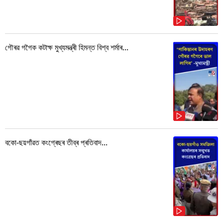
গৌৰৱ গগৈক কটাক্ষ মুখ্যমন্ত্ৰী হিমন্ত বিশ্ব শৰ্মাৰ...
বকো-ছয়গাঁৱত কংগ্ৰেছৰ তীব্ৰ প্ৰতিবাদ...