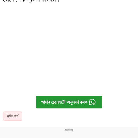
আমাৰ চেনেলটো অনুসৰণ কৰক
জুবিন গাৰ্গ