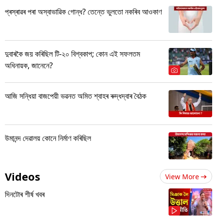
প্ৰস্ৰাৱৰ পৰা অস্বাভাৱিক গোন্ধ? তেন্তে ভুলতো নকৰিব আওকাণ
দুবাৰকৈ জয় কৰিছিল টি-২০ বিশ্বকাপ; কোন এই সফলতম
অধিনায়ক, জানেনে?
আজি সন্ধিয়া বাজপেয়ী ভৱনত অমিত শ্বাহৰ ৰুদ্ধদ্বাৰ বৈঠক
উমানন্দ দেৱালয় কোনে নিৰ্মাণ কৰিছিল
Videos
View More
দিনটোৰ শীৰ্ষ খবৰ