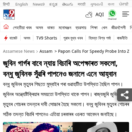
हिन्दी 
English
News9
ಕನ್ನಡ
తెలుగు
मराठी
ગુજરાતી
বাংলা
ਪੰਜਾਬੀ
AQI
শেহতীয়া খবৰ
শেহতীয়া খবৰ
অসম
ভাৰত
মনোৰঞ্জন
ব্যৱসায়
শিক্ষা
খেল
জীৱনশৈলী
ব
বাজেট
অসম
TV9 Shorts
পুৱাৰ মুখ্য খবৰ
হিমন্ত বিশ্ব শৰ্মা
ৰাজনীতি
অসম
Assamese News
Assam
> Papon Calls For Speedy Probe Into Z
ভাৰত
জুবিন গাৰ্গৰ বাবে ন্যায় বিচাৰি অপেক্ষাৰত সকলো,
মনোৰঞ্জন
বন্ধু জুবিনক সুঁৱৰি পাপনেও জনালে এনে আহ্বান
ব্যৱসায়
বন্ধু জুবিনৰ মৃত্যুৰ পিছতে মুম্বাইৰ পৰা গুৱাহাটীত উপস্থিত হৈছিল পাপন।
শিক্ষা
জুবিনৰ অন্ত্যেষ্টিক্ৰিয়াৰ সময়তো উপস্থিত থাকে পাপন। ৰাজ্যজুৰি জুবিন গাৰ্গৰ
মৃত্যুৰ গোচৰৰ তদন্তৰ দাবী সোচ্চাৰ হৈছে সকলো। বন্ধু জুবিনৰ মৃত্যুৰ গোচৰৰ
খেল
সঠিক তদন্ত বিচাৰি পাপনেও এতিয়া চৰকাৰৰ ওচৰত আবেদন জনাইছে।
জীৱনশৈলী