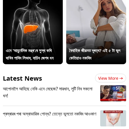
এনে ‘আয়ুৰ্বেদিক মন্ত্ৰ’ৰে সুস্থ কৰি
বৈবাহিক জীৱনত দূৰত্ব? এই ৫ টা ভুল
ৰাখিব পাৰিব লিভাৰ, বাচিব জেপৰ ধন
কেতিয়াও নকৰিব
Latest News
View More
আপোনালৈ আহিছে নেকি এনে মেছেজ? সাৱধান, লুটি নিব সকলো
ধন!
প্ৰস্ৰাৱৰ পৰা অস্বাভাৱিক গোন্ধ? তেন্তে ভুলতো নকৰিব আওকাণ