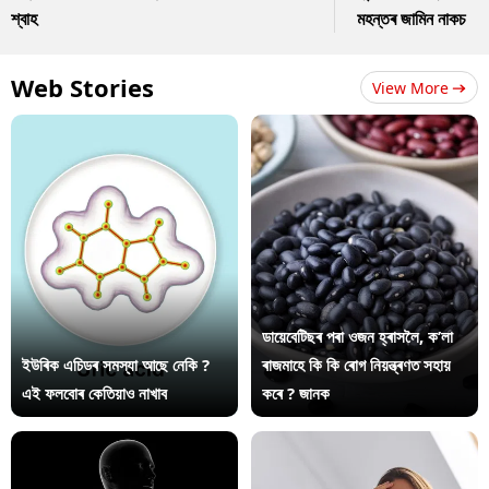
শ্বাহ
মহন্তৰ জামিন নাকচ
Web Stories
View More
ডায়েবেটিছৰ পৰা ওজন হ্ৰাসলৈ, ক’লা
ইউৰিক এচিডৰ সমস্যা আছে নেকি ?
ৰাজমাহে কি কি ৰোগ নিয়ন্ত্ৰণত সহায়
এই ফলবোৰ কেতিয়াও নাখাব
কৰে ? জানক