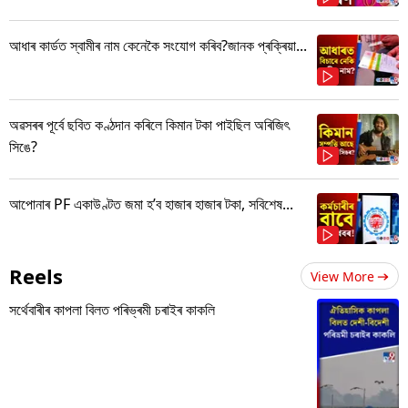
আধাৰ কাৰ্ডত স্বামীৰ নাম কেনেকৈ সংযোগ কৰিব?জানক প্ৰক্ৰিয়া...
অৱসৰৰ পূৰ্বে ছবিত কণ্ঠদান কৰিলে কিমান টকা পাইছিল অৰিজিৎ
সিঙে?
আপোনাৰ PF একাউণ্টত জমা হ’ব হাজাৰ হাজাৰ টকা, সবিশেষ...
Reels
View More
সৰ্থেবাৰীৰ কাপলা বিলত পৰিভ্ৰমী চৰাইৰ কাকলি