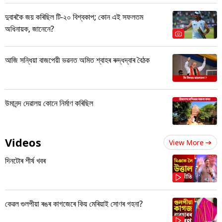
দুবাৰকৈ জয় কৰিছিল টি-২০ বিশ্বকাপ; কোন এই সফলতম
অধিনায়ক, জানেনে?
আজি সন্ধিয়া বাজপেয়ী ভৱনত অমিত শ্বাহৰ ৰুদ্ধদ্বাৰ বৈঠক
উমানন্দ দেৱালয় কোনে নিৰ্মাণ কৰিছিল
Videos
View More
দিনটোৰ শীৰ্ষ খবৰ
কেৱল গুলপীয়া ৰঙৰ কাগজেৰে কিয় মেৰিয়াই সোণৰ গহনা?