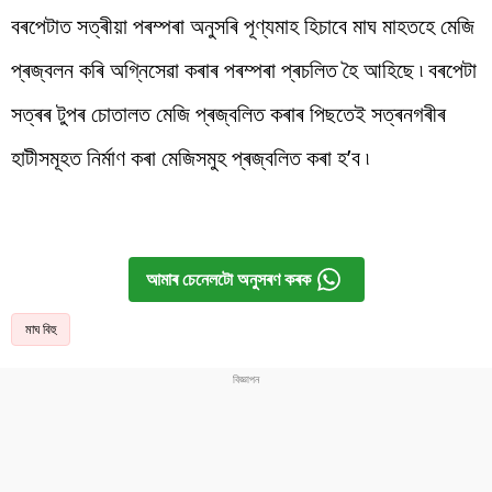
বৰপেটাত সত্ৰীয়া পৰম্পৰা অনুসৰি পূণ্যমাহ হিচাবে মাঘ মাহতহে মেজি
প্ৰজ্বলন কৰি অগ্নিসেৱা কৰাৰ পৰম্পৰা প্ৰচলিত হৈ আহিছে ৷ বৰপেটা
সত্ৰৰ টুপৰ চোতালত মেজি প্ৰজ্বলিত কৰাৰ পিছতেই সত্ৰনগৰীৰ
হাটীসমূহত নিৰ্মাণ কৰা মেজিসমুহ প্ৰজ্বলিত কৰা হ’ব ৷
আমাৰ চেনেলটো অনুসৰণ কৰক
মাঘ বিহু