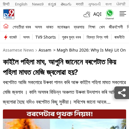
हिन्दी 
English
News9
ಕನ್ನಡ
తెలుగు
मराठी
ગુજરાતી
বাংলা
ਪੰਜਾਬੀ
AQI
শেহতীয়া খবৰ
শেহতীয়া খবৰ
অসম
ভাৰত
মনোৰঞ্জন
ব্যৱসায়
শিক্ষা
খেল
জীৱনশৈলী
ব
বাজেট
অসম
TV9 Shorts
পুৱাৰ মুখ্য খবৰ
হিমন্ত বিশ্ব শৰ্মা
ৰাজনীতি
অসম
Assamese News
Assam
> Magh Bihu 2026: Why Is Meji Lit On T
ভাৰত
কাইলৈ পহিলা মাঘ, আপুনি জানেনে বৰপেটাত কিয়
মনোৰঞ্জন
পহিলা মাঘত মেজি জ্বলোৱা হয়?
ব্যৱসায়
বৰপেটাত আজি সকলোৱে উৰুকা পালন কৰি আৰু কাইলৈ পহিলা মাঘত সকলোৱে
শিক্ষা
মেজি জ্বলাব । কালি অসমৰ বিভিন্ন অঞ্চলত উৰুকা উদযাপন কৰি আজি মেজি
জ্বলোৱা হৈছে যদিও বৰপেটাত কিছু সুকীয়া। সবিশেষ জানো আহক...
খেল
জীৱনশৈলী