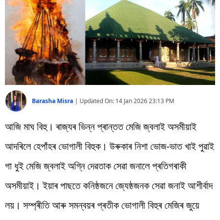
বিশ্ব
প্ৰযুক্তি
Videos
Barasha Misra
|
Updated On:
14 Jan 2026 23:13 PM
আজি মাঘ বিহু। ৰাজ্যৰ ভিন্ন প্ৰান্তত মেজি জ্বলাই অসমীয়াই
আদৰিলে হেপাঁহৰ ভোগালী বিহুক। উৰুকাৰ নিশা ভোজ-ভাত খাই পুৱাই
গা ধুই মেজি জ্বলাই অগ্নি দেৱতাক সেৱা জনালে প্ৰতিগৰাকী
অসমীয়াই। ইয়াৰ পাছতে কনিষ্ঠজনে জ্যেষ্ঠজনক সেৱা জনাই আশীৰ্বাদ
লয়। সম্প্ৰীতি আৰু সমন্বয়ৰ প্ৰতীক ভোগালী বিহুৰ মেজিৰ জুয়ে