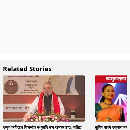
Related Stories
শুল্ক অবিহনে বিদেশলৈ ৰপ্তানি হ'ব অসমৰ চাহঃ অমিত
জুবিন গাৰ্গৰ হত্যাৰ অন