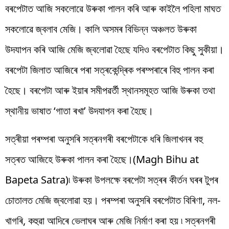
বৰপেটাত আজি সকলোৱে উৰুকা পালন কৰি আৰু কাইলৈ পহিলা মাঘত
সকলোৱে জ্বলাব মেজি। কালি অসমৰ বিভিন্ন অঞ্চলত উৰুকা
উদযাপন কৰি আজি মেজি জ্বলোৱা হৈছে যদিও বৰপেটাত কিছু সুকীয়া।
বৰপেটা জিলাত আজিৰে পৰা সত্ৰকেন্দ্ৰিক পৰম্পৰাৰে বিহু পালন কৰা
হৈছে। বৰপেটা আৰু ইয়াৰ সমীপৱৰ্তী স্থানসমূহত আজি উৰুকা তথা
স্থানীয় ভাষাত ‘গাতা ৰখা’ উদযাপন কৰা হৈছে।
সত্ৰীয়া পৰম্পৰা অনুসৰি সত্ৰনগৰী বৰপেটাকে ধৰি জিলাখনৰ বহু
সত্ৰত আজিহে উৰুকা পালন কৰা হৈছে।(Magh Bihu at
Bapeta Satra)৷ উৰুকা উপলক্ষে বৰপেটা সত্ৰৰ কীৰ্তন ঘৰৰ টুপৰ
চোতালত মেজি জ্বলোৱা হয়। পৰম্পৰা অনুসৰি বৰপেটাত বিৰিণা, নল-
খাগৰি, কহুৱা আদিৰে ভেলাঘৰ আৰু মেজি নিৰ্মাণ কৰা হয় ৷ সত্ৰনগৰী