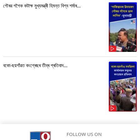
গৌৰৱ গগৈক কটাক্ষ মুখ্যমন্ত্ৰী হিমন্ত বিশ্ব শৰ্মাৰ...
বকো-ছয়গাঁৱত কংগ্ৰেছৰ তীব্ৰ প্ৰতিবাদ...
FOLLOW US ON