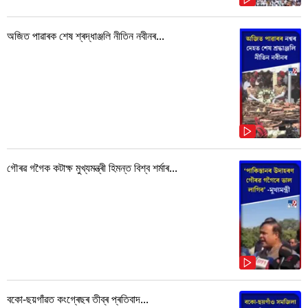
অজিত পাৱাৰক শেষ শ্ৰদ্ধাঞ্জলি নীতিন নবীনৰ...
গৌৰৱ গগৈক কটাক্ষ মুখ্যমন্ত্ৰী হিমন্ত বিশ্ব শৰ্মাৰ...
বকো-ছয়গাঁৱত কংগ্ৰেছৰ তীব্ৰ প্ৰতিবাদ...