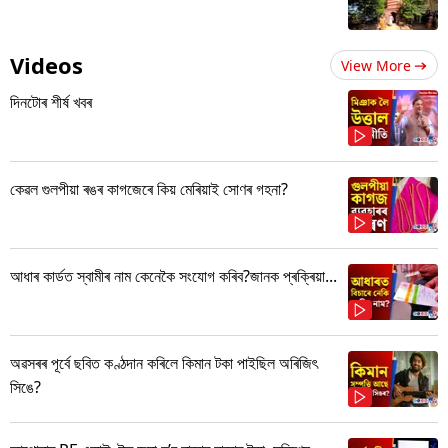
Videos
View More
দিনটোৰ শীৰ্ষ খবৰ
কেৱল গুলপীয়া ৰঙৰ কাগজেৰে কিয় মেৰিয়াই সোণৰ গহনা?
আধাৰ কাৰ্ডত স্বামীৰ নাম কেনেকৈ সংযোগ কৰিব?জানক প্ৰক্ৰিয়া...
অৱসৰৰ পূৰ্বে ছবিত কণ্ঠদান কৰিলে কিমান টকা পাইছিল অৰিজিৎ
সিঙে?