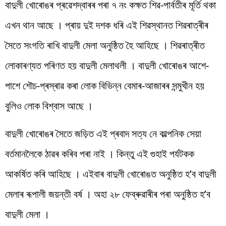
বাদুলী খোৰোঙৰ প্ৰৱেশদ্বাৰৰ পৰা ৭ নং কক্ষত শিৱ-পাৰ্বতীৰ মূৰ্তি থকা
এখন থান আছে । প্ৰায় দুই দশক ধৰি এই শিৱস্থানত শিৱৰাত্ৰীৰ
সৈতে সংগতি ৰাখি বাদুলী মেলা অনুষ্ঠিত হৈ আহিছে । শিৱৰাত্ৰীত
লোকাৰণ্যত পৰিণত হয় বাদুলী মেলাথলী । বাদুলী খোৰোঙৰ আশে-
পাশে শৌচ-প্ৰস্ৰাৱ কৰা লোক বিভিন্ন বেমাৰ-আজাৰৰ সন্মুখীন হয়
বুলিও লোক বিশ্বাস আছে ।
বাদুলী খোৰোঙৰ সৈতে জড়িত এই প্ৰবাদ সত্য নে কাল্পনিক সেয়া
বৰ্তমানলৈকে ঠাৱৰ কৰিব পৰা নাই । কিন্তু এই গুহাই পৰ্যটকক
আকৰ্ষিত কৰি আহিছে । এইবাৰ বাদুলী খোৰোঙত অনুষ্ঠিত হ’ব বাদুলী
মেলাৰ ৰূপালী জয়ন্তী বৰ্ষ । অহা ২৮ ফেব্ৰুৱাৰীৰ পৰা অনুষ্ঠিত হ’ব
বাদুলী মেলা ।