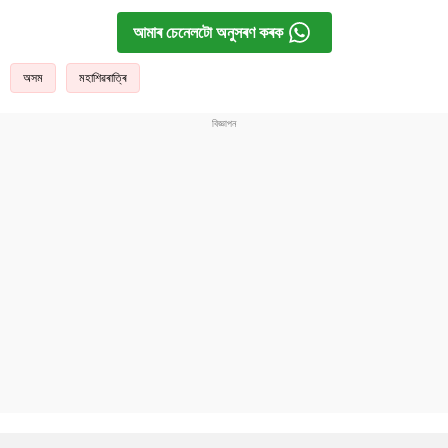
আমাৰ চেনেলটো অনুসৰণ কৰক
অসম
মহাশিৱৰাত্ৰি