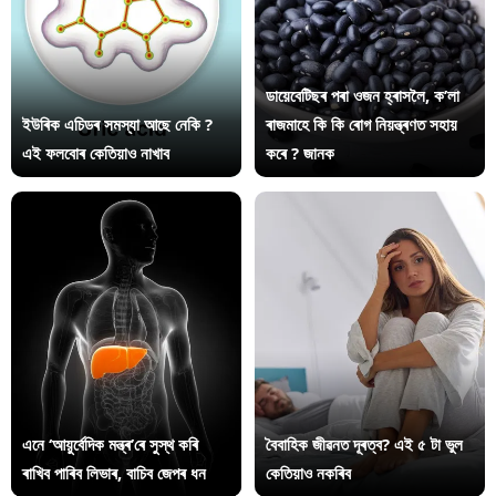
ডায়েবেটিছৰ পৰা ওজন হ্ৰাসলৈ, ক’লা
ইউৰিক এচিডৰ সমস্যা আছে নেকি ?
ৰাজমাহে কি কি ৰোগ নিয়ন্ত্ৰণত সহায়
এই ফলবোৰ কেতিয়াও নাখাব
কৰে ? জানক
এনে ‘আয়ুৰ্বেদিক মন্ত্ৰ’ৰে সুস্থ কৰি
বৈবাহিক জীৱনত দূৰত্ব? এই ৫ টা ভুল
ৰাখিব পাৰিব লিভাৰ, বাচিব জেপৰ ধন
কেতিয়াও নকৰিব