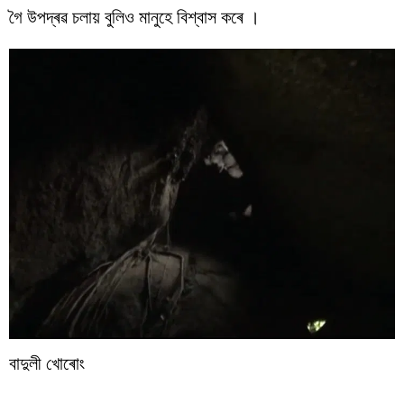
গৈ উপদ্ৰৱ চলায় বুলিও মানুহে বিশ্বাস কৰে ।
বাদুলী খোৰোং