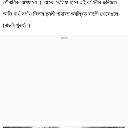
পৌৰাণিক আখ্যানো । আহক তেতিয়া হ’লে এই কাহিনীৰ জৰিয়তে
আজি যাওঁ নগাঁও জিলাৰ কন্দলী পাহাৰত অৱস্থিত বাদুলী খোৰোঙলৈ
(বাদুলী খুৰুং) ।