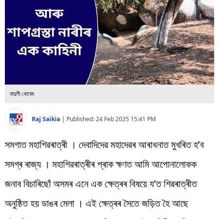
বিশ্ব
প্ৰযুক্তি
Videos
বাদুলী খোৰোং
Raj Saikia
|
Published:
24 Feb 2025 15:41 PM
সমগাত মহাশিৱৰাত্ৰী । দেবাদিদেৱ মহাদেৱৰ আৰাধনাত মুখৰিত হ’ব
সমগ্ৰ ৰাজ্য । মহাশিৱৰাত্ৰীৰ প্ৰাক ক্ষণত আমি আপোনালোকক
জনাব বিচাৰিছোঁ অসমৰ এনে এক ক্ষেত্ৰৰ বিষয়ে য’ত শিৱৰাত্ৰীত
অনুষ্ঠিত হয় ডাঙৰ মেলা । এই ক্ষেত্ৰৰ সৈতে জড়িত হৈ আছে