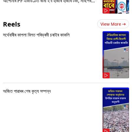
আপোনাৰ PF একাউণ্টত জমা হ’ব হাজাৰ হাজাৰ টকা, সবিশেষ...
Reels
View More
সৰ্থেবাৰীৰ কাপলা বিলত পৰিভ্ৰমী চৰাইৰ কাকলি
অজিত পাৱাৰৰ শেষ কৃত্য সম্পন্ন