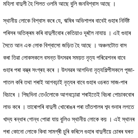
মহিলা বাদুলী হৈ শিলত ওলমি আছে বুলি জনবিশ্বাস আছে ।
স্থানীয় লোকে বিশ্বাস কৰে যে, ঋষিৰ অভিশাপৰ বাবেই গুহাৰ নিৰ্দিষ্ট
পৰিসৰ অতিক্ৰম কৰি বাদুলীবোৰ কেতিয়াও দূৰলৈ নাযায় । এই গুহাৰ
সৈতে আন এক লোক বিশ্বাসো জড়িত হৈ আছে । অঞ্চলটোত বাস
কৰা তিৱা লোকসকলে বসন্ত উৎসৱৰ সময়ত নৃত্য পৰিৱেশনৰ বাবে
গুহাৰ পৰা বস্ত্ৰ সংগ্ৰহ কৰে । উৎসৱৰ আগদিনা নৃত্যশিল্পীসকলে পূজা-
পাতল কৰি তথা শৰাই আগবঢ়াই নৃত্যৰ বাবে গুহাৰ ওচৰত সাজ-পাৰ
বিচাৰে । পিছদিনা তেওঁলোকে আগবঢ়োৱা শৰাইতেই বিচৰা পোচাকবোৰ
লাভ কৰে । তাৰোপৰি বাদুলী খোৰোঙৰ পৰা তাঁতশালৰ শব্দ শুনাৰ লগতে
খাদ্য ৰন্ধাৰ গোন্ধ পোৱা যায় বুলিও স্থানীয় লোকে কয় । এই স্থানৰ
পৰা কোনো লোকে কিবা সামগ্ৰী চুৰি কৰিলে গুহাৰ বাদুলীয়ে চোৰৰ ঘৰত