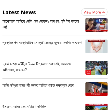
Latest News
View More
আপোনালৈ আহিছে নেকি এনে মেছেজ? সাৱধান, লুটি নিব সকলো
ধন!
প্ৰস্ৰাৱৰ পৰা অস্বাভাৱিক গোন্ধ? তেন্তে ভুলতো নকৰিব আওকাণ
দুবাৰকৈ জয় কৰিছিল টি-২০ বিশ্বকাপ; কোন এই সফলতম
অধিনায়ক, জানেনে?
আজি সন্ধিয়া বাজপেয়ী ভৱনত অমিত শ্বাহৰ ৰুদ্ধদ্বাৰ বৈঠক
উমানন্দ দেৱালয় কোনে নিৰ্মাণ কৰিছিল