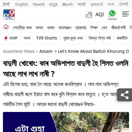
हिन्दी 
English
News9
ಕನ್ನಡ
తెలుగు
मराठी
ગુજરાતી
বাংলা
ਪੰਜਾਬੀ
AQI
শেহতীয়া খবৰ
শেহতীয়া খবৰ
অসম
ভাৰত
মনোৰঞ্জন
ব্যৱসায়
শিক্ষা
খেল
জীৱনশৈলী
ব
বাজেট
অসম
TV9 Shorts
পুৱাৰ মুখ্য খবৰ
হিমন্ত বিশ্ব শৰ্মা
ৰাজনীতি
অসম
Assamese News
Assam
> Let's Know About Baduli Khurung Of 
ভাৰত
বাদুলী খোৰোং: কাৰ অভিশাপত বাদুলী হৈ শিলত ওলমি
মনোৰঞ্জন
আছে লাখ লাখ নাৰী ?
ব্যৱসায়
এটা বিশেষ গুহা, যাক লৈ আছে অনেক জনবিশ্বাস । লাখ লাখ অভিশপ্ত
শিক্ষা
নাৰীয়ে বাদুলী ৰূপে ইয়াত বাস কৰে বুলি বিশ্বস কৰে মানুহে । য;ত আছে শিৱ-
পাৰ্ৱতীৰ শৈল মূৰ্তি । আহক জানো বাদুলী খোৰোঙৰ বিষয়ে-
খেল
জীৱনশৈলী