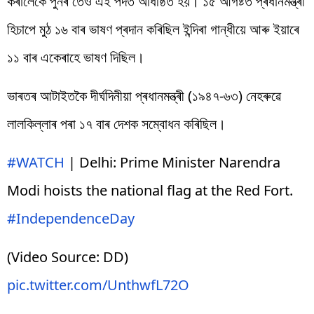
কৰালৈকে পুনৰ তেওঁ এই পদত অধিষ্ঠিত হয়। ১৫ আগষ্টত প্ৰধানমন্ত্ৰী
হিচাপে মুঠ ১৬ বাৰ ভাষণ প্ৰদান কৰিছিল ইন্দিৰা গান্ধীয়ে আৰু ইয়াৰে
১১ বাৰ একেৰাহে ভাষণ দিছিল।
ভাৰতৰ আটাইতকৈ দীৰ্ঘদিনীয়া প্ৰধানমন্ত্ৰী (১৯৪৭-৬৩) নেহৰুৱে
লালকিল্লাৰ পৰা ১৭ বাৰ দেশক সম্বোধন কৰিছিল।
#WATCH
| Delhi: Prime Minister Narendra
Modi hoists the national flag at the Red Fort.
#IndependenceDay
(Video Source: DD)
pic.twitter.com/UnthwfL72O