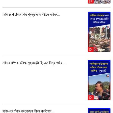
অজিত পাৱাৰক শেষ শ্ৰদ্ধাঞ্জলি নীতিন নবীনৰ...
গৌৰৱ গগৈক কটাক্ষ মুখ্যমন্ত্ৰী হিমন্ত বিশ্ব শৰ্মাৰ...
বকো-ছয়গাঁৱত কংগ্ৰেছৰ তীব্ৰ প্ৰতিবাদ...