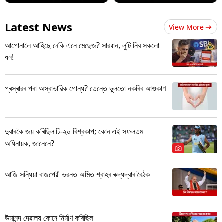
Latest News
View More
আপোনালৈ আহিছে নেকি এনে মেছেজ? সাৱধান, লুটি নিব সকলো
ধন!
প্ৰস্ৰাৱৰ পৰা অস্বাভাৱিক গোন্ধ? তেন্তে ভুলতো নকৰিব আওকাণ
দুবাৰকৈ জয় কৰিছিল টি-২০ বিশ্বকাপ; কোন এই সফলতম
অধিনায়ক, জানেনে?
আজি সন্ধিয়া বাজপেয়ী ভৱনত অমিত শ্বাহৰ ৰুদ্ধদ্বাৰ বৈঠক
উমানন্দ দেৱালয় কোনে নিৰ্মাণ কৰিছিল