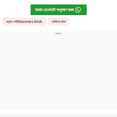
আমাৰ চেনেলটো অনুসৰণ কৰক
নৰেন্দ্ৰ মোদী(Narendra Modi)
স্বাধীনতা দিৱস