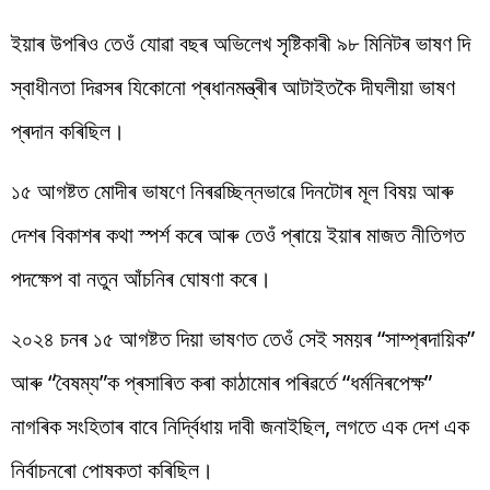
ইয়াৰ উপৰিও তেওঁ যোৱা বছৰ অভিলেখ সৃষ্টিকাৰী ৯৮ মিনিটৰ ভাষণ দি
স্বাধীনতা দিৱসৰ যিকোনো প্ৰধানমন্ত্ৰীৰ আটাইতকৈ দীঘলীয়া ভাষণ
প্ৰদান কৰিছিল।
১৫ আগষ্টত মোদীৰ ভাষণে নিৰৱচ্ছিন্নভাৱে দিনটোৰ মূল বিষয় আৰু
দেশৰ বিকাশৰ কথা স্পৰ্শ কৰে আৰু তেওঁ প্ৰায়ে ইয়াৰ মাজত নীতিগত
পদক্ষেপ বা নতুন আঁচনিৰ ঘোষণা কৰে।
২০২৪ চনৰ ১৫ আগষ্টত দিয়া ভাষণত তেওঁ সেই সময়ৰ “সাম্প্ৰদায়িক”
আৰু “বৈষম্য”ক প্ৰসাৰিত কৰা কাঠামোৰ পৰিৱৰ্তে “ধৰ্মনিৰপেক্ষ”
নাগৰিক সংহিতাৰ বাবে নিৰ্দ্বিধায় দাবী জনাইছিল, লগতে এক দেশ এক
নিৰ্বাচনৰো পোষকতা কৰিছিল।