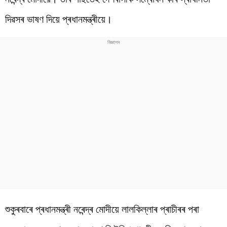
দিৱসৰ ভাষণ দিয়ে প্ৰধানমন্ত্ৰীয়ে।
শুকুৰবাৰে প্ৰধানমন্ত্ৰী নৰেন্দ্ৰ মোদীয়ে লালকিল্লাৰ প্ৰাচীৰৰ পৰা