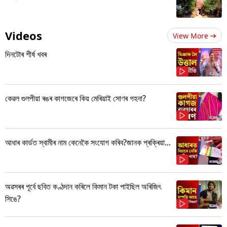
Videos
View More
দিনটোৰ শীৰ্ষ খবৰ
কেৱল গুলপীয়া ৰঙৰ কাগজেৰে কিয় মেৰিয়াই সোণৰ গহনা?
আধাৰ কাৰ্ডত স্বামীৰ নাম কেনেকৈ সংযোগ কৰিব?জানক প্ৰক্ৰিয়া...
অৱসৰৰ পূৰ্বে ছবিত কণ্ঠদান কৰিলে কিমান টকা পাইছিল অৰিজিৎ
সিঙে?