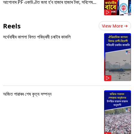
আপোনাৰ PF একাউণ্টত জমা হ’ব হাজাৰ হাজাৰ টকা, সবিশেষ...
Reels
View More
সৰ্থেবাৰীৰ কাপলা বিলত পৰিভ্ৰমী চৰাইৰ কাকলি
অজিত পাৱাৰৰ শেষ কৃত্য সম্পন্ন