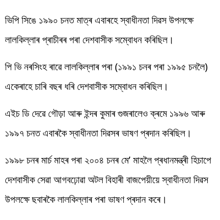
ভিপি সিঙে ১৯৯০ চনত মাত্ৰ এবাৰহে স্বাধীনতা দিৱস উপলক্ষে
লালকিল্লাৰ প্ৰাচীৰৰ পৰা দেশবাসীক সম্বোধন কৰিছিল।
পি ভি নৰসিংহ ৰাৱে লালকিল্লাৰ পৰা (১৯৯১ চনৰ পৰা ১৯৯৫ চনলৈ)
একেৰাহে চাৰি বছৰ ধৰি দেশবাসীক সম্বোধন কৰিছিল।
এইচ ডি দেৱে গৌড়া আৰু ইন্দৰ কুমাৰ গুজৰালেও ক্ৰমে ১৯৯৬ আৰু
১৯৯৭ চনত এবাৰকৈ স্বাধীনতা দিৱসৰ ভাষণ প্ৰদান কৰিছিল।
১৯৯৮ চনৰ মাৰ্চ মাহৰ পৰা ২০০৪ চনৰ মে’ মাহলৈ প্ৰধানমন্ত্ৰী হিচাপে
দেশবাসীক সেৱা আগবঢ়োৱা অটল বিহাৰী বাজপেয়ীয়ে স্বাধীনতা দিৱস
উপলক্ষে ছবাৰকৈ লালকিল্লাৰ পৰা ভাষণ প্ৰদান কৰে।