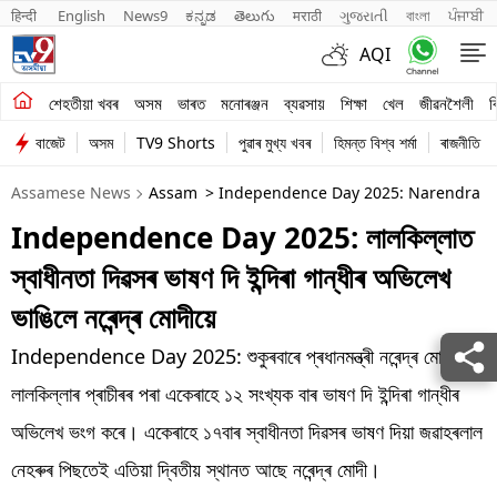
हिन्दी 
English
News9
ಕನ್ನಡ
తెలుగు
मराठी
ગુજરાતી
বাংলা
ਪੰਜਾਬੀ
AQI
শেহতীয়া খবৰ
শেহতীয়া খবৰ
অসম
ভাৰত
মনোৰঞ্জন
ব্যৱসায়
শিক্ষা
খেল
জীৱনশৈলী
ব
বাজেট
অসম
TV9 Shorts
পুৱাৰ মুখ্য খবৰ
হিমন্ত বিশ্ব শৰ্মা
ৰাজনীতি
অসম
Assamese News
Assam
> Independence Day 2025: Narendra Mod
ভাৰত
Independence Day 2025: লালকিল্লাত
মনোৰঞ্জন
স্বাধীনতা দিৱসৰ ভাষণ দি ইন্দিৰা গান্ধীৰ অভিলেখ
ব্যৱসায়
ভাঙিলে নৰেন্দ্ৰ মোদীয়ে
শিক্ষা
Independence Day 2025: শুকুৰবাৰে প্ৰধানমন্ত্ৰী নৰেন্দ্ৰ মোদীয়ে
লালকিল্লাৰ প্ৰাচীৰৰ পৰা একেৰাহে ১২ সংখ্যক বাৰ ভাষণ দি ইন্দিৰা গান্ধীৰ
খেল
অভিলেখ ভংগ কৰে। একেৰাহে ১৭বাৰ স্বাধীনতা দিৱসৰ ভাষণ দিয়া জৱাহৰলাল
জীৱনশৈলী
নেহৰুৰ পিছতেই এতিয়া দ্বিতীয় স্থানত আছে নৰেন্দ্ৰ মোদী।