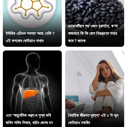
ডায়েবেটিছৰ পৰা ওজন হ্ৰাসলৈ, ক’লা
ইউৰিক এচিডৰ সমস্যা আছে নেকি ?
ৰাজমাহে কি কি ৰোগ নিয়ন্ত্ৰণত সহায়
এই ফলবোৰ কেতিয়াও নাখাব
কৰে ? জানক
এনে ‘আয়ুৰ্বেদিক মন্ত্ৰ’ৰে সুস্থ কৰি
বৈবাহিক জীৱনত দূৰত্ব? এই ৫ টা ভুল
ৰাখিব পাৰিব লিভাৰ, বাচিব জেপৰ ধন
কেতিয়াও নকৰিব