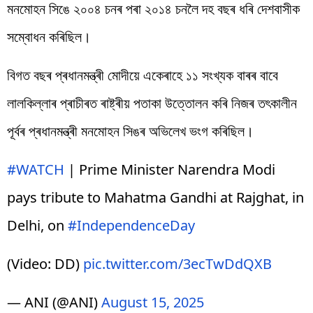
মনমোহন সিঙে ২০০৪ চনৰ পৰা ২০১৪ চনলৈ দহ বছৰ ধৰি দেশবাসীক
সম্বোধন কৰিছিল।
বিগত বছৰ প্ৰধানমন্ত্ৰী মোদীয়ে একেৰাহে ১১ সংখ্যক বাৰৰ বাবে
লালকিল্লাৰ প্ৰাচীৰত ৰাষ্ট্ৰীয় পতাকা উত্তোলন কৰি নিজৰ তৎকালীন
পূৰ্বৰ প্ৰধানমন্ত্ৰী মনমোহন সিঙৰ অভিলেখ ভংগ কৰিছিল।
#WATCH
| Prime Minister Narendra Modi
pays tribute to Mahatma Gandhi at Rajghat, in
Delhi, on
#IndependenceDay
(Video: DD)
pic.twitter.com/3ecTwDdQXB
— ANI (@ANI)
August 15, 2025