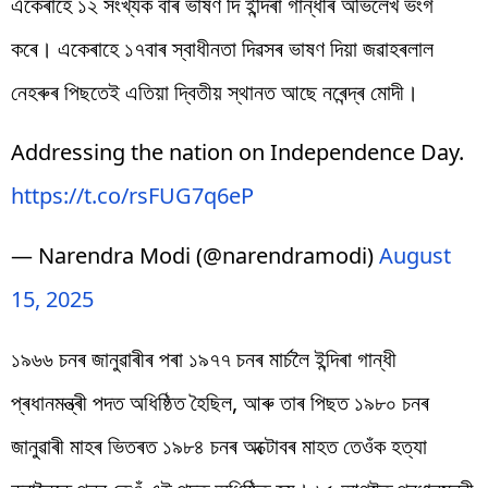
একেৰাহে ১২ সংখ্যক বাৰ ভাষণ দি ইন্দিৰা গান্ধীৰ অভিলেখ ভংগ
কৰে। একেৰাহে ১৭বাৰ স্বাধীনতা দিৱসৰ ভাষণ দিয়া জৱাহৰলাল
নেহৰুৰ পিছতেই এতিয়া দ্বিতীয় স্থানত আছে নৰেন্দ্ৰ মোদী।
Addressing the nation on Independence Day.
https://t.co/rsFUG7q6eP
— Narendra Modi (@narendramodi)
August
15, 2025
১৯৬৬ চনৰ জানুৱাৰীৰ পৰা ১৯৭৭ চনৰ মাৰ্চলৈ ইন্দিৰা গান্ধী
প্ৰধানমন্ত্ৰী পদত অধিষ্ঠিত হৈছিল, আৰু তাৰ পিছত ১৯৮০ চনৰ
জানুৱাৰী মাহৰ ভিতৰত ১৯৮৪ চনৰ অক্টোবৰ মাহত তেওঁক হত্যা